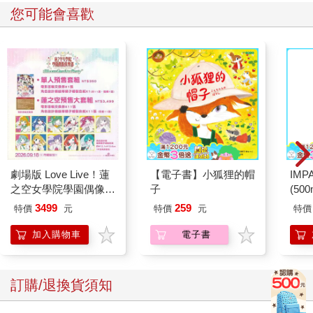
您可能會喜歡
劇場版 Love Live！蓮
【電子書】小狐狸的帽
IM
之空女學院學園偶像俱
子
(50
樂部 Bloom Garden
IMC
3499
259
特價
元
特價
元
特價
Party蓮之空預售大套
組
加入購物車
電子書
訂購/退換貨須知