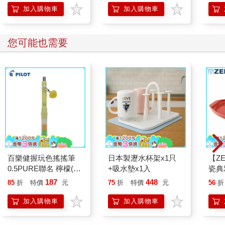
復力！
加入購物車
加入購物車
您可能也需要
百樂健握玩色搖搖筆
日本製瀝水杯架x1只
【ZE
0.5PURE聯名 檸檬(限
+吸水墊x1入
瓷典
量)
紅）
187
448
85
折
特價
元
75
折
特價
元
56
折
加入購物車
加入購物車