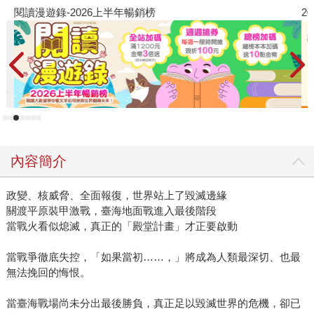
閱讀漫遊錄-2026上半年暢銷榜
2
內容簡介
政變、核威脅、全面報復，世界站上了毀滅邊緣
關渡平原裝甲激戰，臺海地面戰進入最後階段
當戰火看似熄滅，真正的「殿堂計畫」才正要啟動
當戰爭徹底失控，「如果當初……，」將成為人類最深切、也最
無法挽回的悔恨。
當臺海戰場尚未分出最後勝負，真正足以毀滅世界的危機，卻已