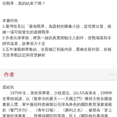
但戰爭，真的結束了嗎？
本書特色
1.臺灣首見以「臺海戰爭」為題材的圖像小說，從現實出發，描
繪一場可能發生的虛構戰爭
2.作者出身軍旅，將第一線的真實經驗注入創作，使戰場描寫冷
靜而逼真，故事張力十足
3.五年連載精華集結，全面修訂初版內容，重繪全新封面，並補
完世界觀設定與背景解析
作者
梁紹先
1975年生，美術系畢業，少校退伍。以LSS為筆名，1998年
在軍校就讀，以《最寒冷的夏天——天國之門》獲得大然全國漫
畫新人獎，軍中服役時曾繪製以毛球為角色的國防教育漫畫連載
於《奮鬥月刊》、《青年日報》、《勝利之光》，被譽為「穿上
軍服的漫畫家」。曾獲得國防部賞識，投入《國防報告書漫畫