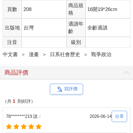
商品規
頁數
208
16開19*26cm
格
適讀年
出版地
台灣
全齡適讀
齡
注音
級別
中文書
＞
漫畫
＞
日系社會歷史
＞
戰爭政治
商品評價
寫評價
（共
1
則好評）
分享
78********219 說：
2026-06-14