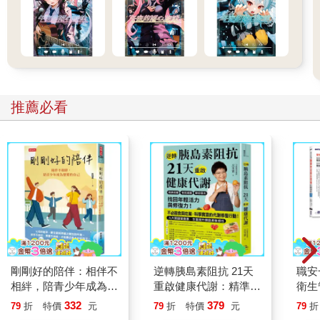
推薦必看
剛剛好的陪伴：相伴不
逆轉胰島素阻抗 21天
職安
相絆，陪青少年成為想
重啟健康代謝：精準控
衛生
要的自己
糖、有效減重、降低發
攻略｜
332
379
79
折
特價
元
79
折
特價
元
79
折
炎，找回年輕活力與修