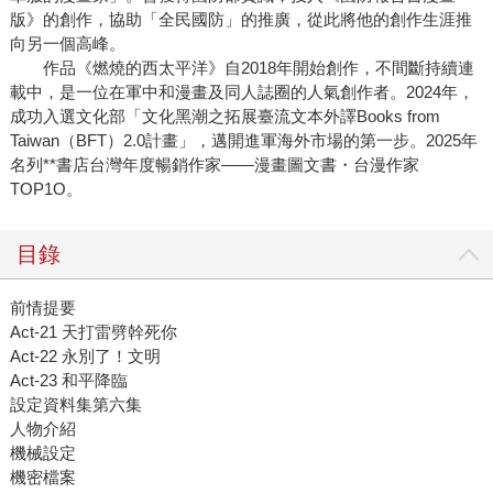
版》的創作，協助「全民國防」的推廣，從此將他的創作生涯推
向另一個高峰。
作品《燃燒的西太平洋》自2018年開始創作，不間斷持續連
載中，是一位在軍中和漫畫及同人誌圈的人氣創作者。2024年，
成功入選文化部「文化黑潮之拓展臺流文本外譯Books from
Taiwan（BFT）2.0計畫」，邁開進軍海外市場的第一步。2025年
名列**書店台灣年度暢銷作家——漫畫圖文書・台漫作家
TOP1O。
目錄
前情提要
Act-21 天打雷劈幹死你
Act-22 永別了！文明
Act-23 和平降臨
設定資料集第六集
人物介紹
機械設定
機密檔案