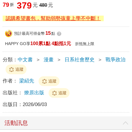
379
79
折
元
480
元
認購希望書包，幫助弱勢孩童上學不中斷！
15
預計最高可得金幣
點
?
100累1點 4點抵1元
HAPPY GO享
折抵無上限
分類：
中文書
＞
漫畫
＞
日系社會歷史
＞
戰爭政治
追蹤
作者：
梁紹先
追蹤
出版社：
燎原出版
追蹤
出版日：
2026/06/03
活動訊息