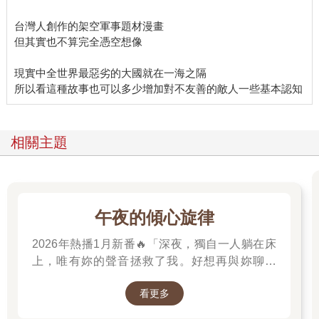
台灣人創作的架空軍事題材漫畫
但其實也不算完全憑空想像
現實中全世界最惡劣的大國就在一海之隔
相關主題
午夜的傾心旋律
2026年熱播1月新番🔥「深夜，獨自一人躺在床
上，唯有妳的聲音拯救了我。好想再與妳聊一
次，我有話想對妳說。」高二的山吹有栖一直在
看更多
尋找一個長相成謎、本名不詳，化名為「阿波
羅」在線上廣播電臺主持節目的少女。