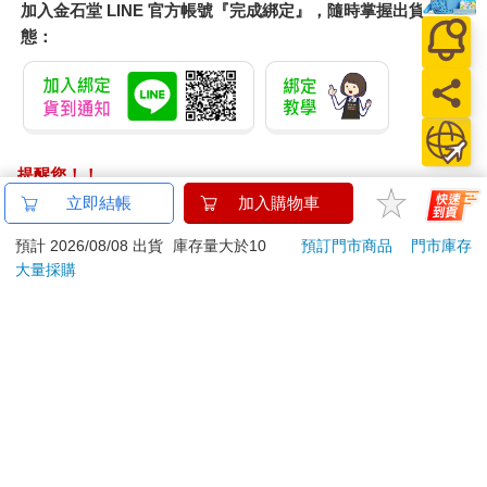
加入金石堂 LINE 官方帳號『完成綁定』，隨時掌握出貨動
態：
提醒您！！
金石堂及銀行均不會請您操作ATM! 如接獲電話要求您前往
立即結帳
加入購物車
ATM提款機，請不要聽從指示，以免受騙上當！
預計 2026/08/08 出貨
庫存量大於10
預訂門市商品
門市庫存
退換貨須知：
大量採購
**提醒您，鑑賞期不等於試用期，退回商品須為全新狀態**
依據「消費者保護法」第19條及行政院消費者保護處公告之
「通訊交易解除權合理例外情事適用準則」，以下商品購買
後，除商品本身有瑕疵外，將不提供7天的猶豫期：
易於腐敗、保存期限較短或解約時即將逾期。（如：生
鮮食品）
依消費者要求所為之客製化給付。（客製化商品）
報紙、期刊或雜誌。（含MOOK、外文雜誌）