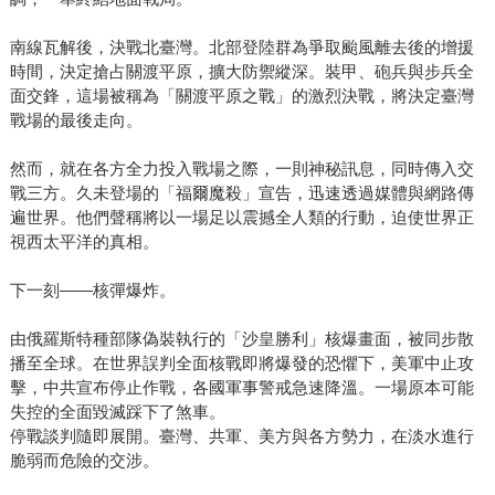
南線瓦解後，決戰北臺灣。北部登陸群為爭取颱風離去後的增援
時間，決定搶占關渡平原，擴大防禦縱深。裝甲、砲兵與步兵全
面交鋒，這場被稱為「關渡平原之戰」的激烈決戰，將決定臺灣
戰場的最後走向。
然而，就在各方全力投入戰場之際，一則神秘訊息，同時傳入交
戰三方。久未登場的「福爾魔殺」宣告，迅速透過媒體與網路傳
遍世界。他們聲稱將以一場足以震撼全人類的行動，迫使世界正
視西太平洋的真相。
下一刻——核彈爆炸。
由俄羅斯特種部隊偽裝執行的「沙皇勝利」核爆畫面，被同步散
播至全球。在世界誤判全面核戰即將爆發的恐懼下，美軍中止攻
擊，中共宣布停止作戰，各國軍事警戒急速降溫。一場原本可能
失控的全面毀滅踩下了煞車。
停戰談判隨即展開。臺灣、共軍、美方與各方勢力，在淡水進行
脆弱而危險的交涉。