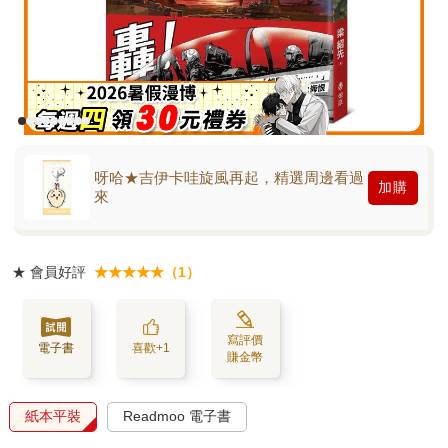
呀哈★吉伊卡哇旋風再起，精選周邊看過
加購
來
★
會員好評
★★★★★（1）
寫評價
電子書
喜歡+1
賺金幣
紙本平裝
Readmoo 電子書