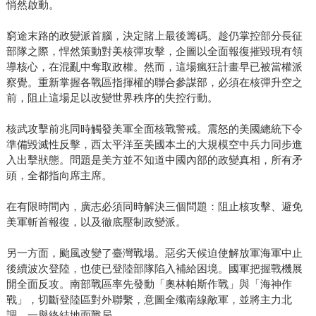
悄然啟動。
窮途末路的政變派首腦，決定賭上最後籌碼。趁仍掌控部分長征
部隊之際，悍然策動對美核彈攻擊，企圖以全面報復摧毀現有領
導核心，在混亂中奪取政權。然而，這場瘋狂計畫早已被當權派
察覺。重新掌握各戰區指揮權的聯合參謀部，必須在核彈升空之
前，阻止這場足以改變世界秩序的失控行動。
核武攻擊前兆同時觸發美軍全面核戰警戒。震怒的美國總統下令
準備毀滅性反擊，西太平洋至美國本土的大規模空中兵力同步進
入出擊狀態。問題是美方並不知道中國內部的政變真相，所有矛
頭，全都指向席主席。
在有限時間內，廣志必須同時解決三個問題：阻止核攻擊、避免
美軍斬首報復，以及徹底壓制政變派。
另一方面，颱風改變了臺灣戰場。惡劣天候迫使解放軍海軍中止
後續波次登陸，也使已登陸部隊陷入補給困境。國軍把握戰機展
開全面反攻。南部戰區率先發動「奧林帕斯作戰」與「海神作
戰」，切斷登陸區對外聯繫，意圖全殲南線敵軍，並將主力北
調，一舉終結地面戰局。