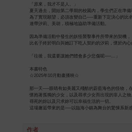
「原來，我才不是人。」
夏天過去，開始第二學期的校園內，學生們正在準備
為了實現願望，必須改變自己──重新下定決心的比
連帶汐莉、美胡，積極地協助準備活動。
因為準備活動中發生的妖怪襲擊事件所帶來的契機，
比名子終於明白與她訂下吃人契約的汐莉，懷於內心
「往後，我還要讓她們體會多少悲傷呢──…」
本書特色
☆2025年10月動畫播映☆
那一天──眼睛有如美麗又殘酷的蔚藍海色的怪物，
懷抱著孤獨的少女，以及尋求少女而出現的非人之物
尋死的妳以及只求妳可以幸福生活的一切。
這場邂逅帶來的是──以臨海小鎮為舞台的驚悚系新
作者