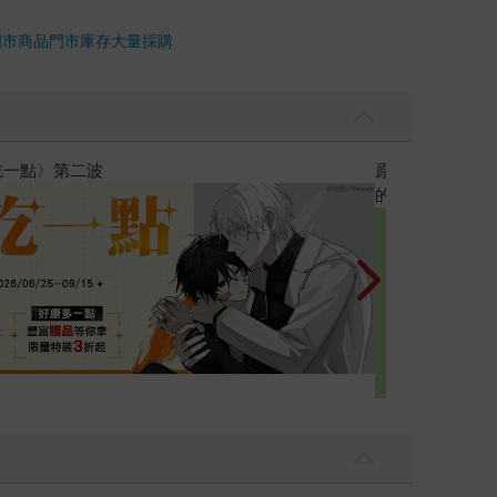
門市商品
門市庫存
大量採購
黃色書刊回來了