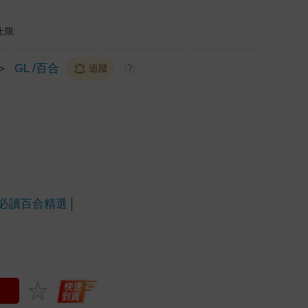
上限
＞
GL /百合
追蹤
?
年必讀百合精選