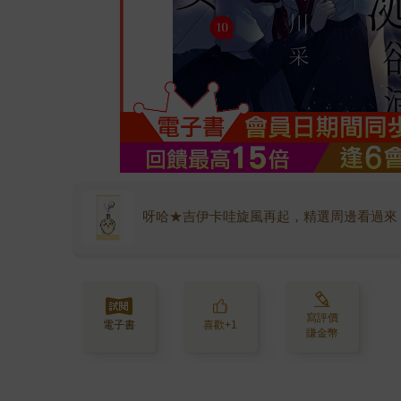
呀哈★吉伊卡哇旋風再起，精選周邊看過來
寫評價
電子書
喜歡+1
賺金幣