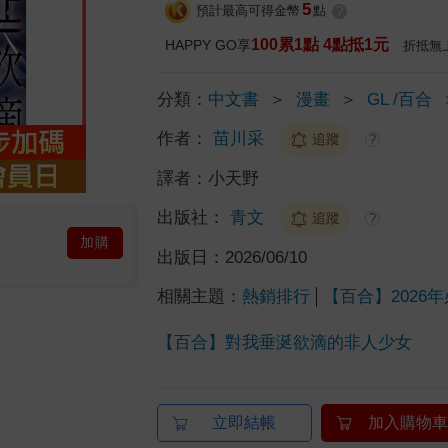
5
預計最高可得金幣
點
?
100累1點 4點抵1元
HAPPY GO享
折抵無
分類：
中文書
＞
漫畫
＞
GL /百合
作者：
苗川采
追蹤
?
譯者：
小天野
出版社：
青文
追蹤
?
加購
出版日：
2026/06/10
相關主題：
熱銷排行
【百合】2026
【百合】對我垂涎欲滴的非人少女
立即結帳
加入購物車