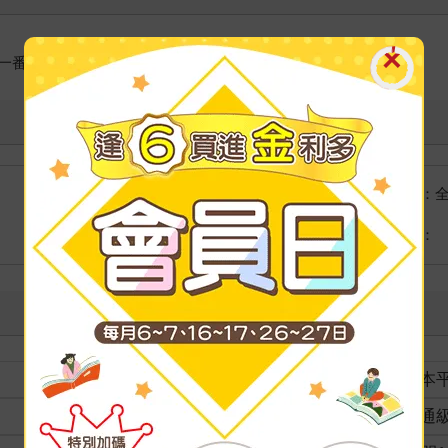
一番の悪女》。
國際快遞：
海外
港澳店取：
裝訂
紙本
分級
普通