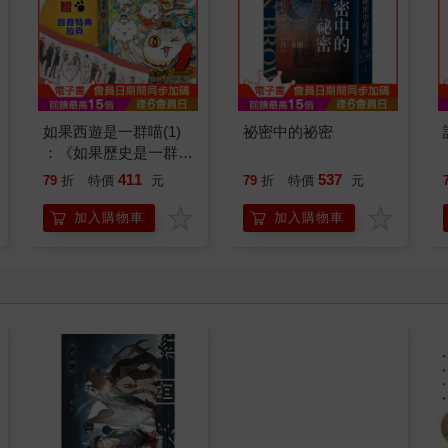
如果西遊是一群喵(1)
祕密中的祕密
：《如果歷史是一群
喵》作者最新力作，附
411
537
79
折
特價
元
79
折
特價
元
【首卷特典】拉頁
加入購物車
加入購物車