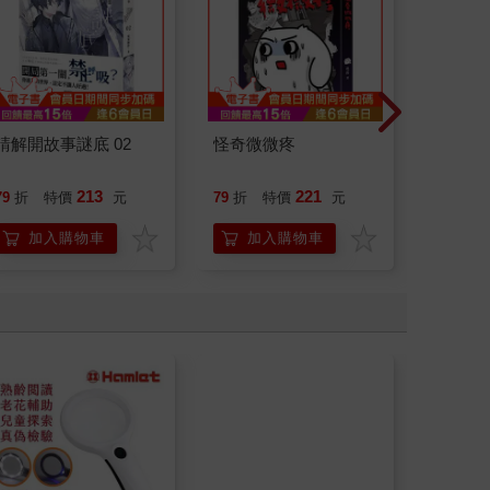
請解開故事謎底 02
怪奇微微疼
刪掉容
213
221
79
折
特價
元
79
折
特價
元
79
折
加入購物車
加入購物車
加
【Kolin 歌林】手提CD
音響(KCD-WDC22)