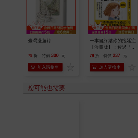
臺灣漫遊錄
一本書終結你的拖延症
【漫畫版】：透過「小
行動」打開大腦的行動
300
237
79
折
特價
元
79
折
特價
元
開關，懶人也能變身
「行動派」的37個科
加入購物車
加入購物車
學方法
您可能也需要