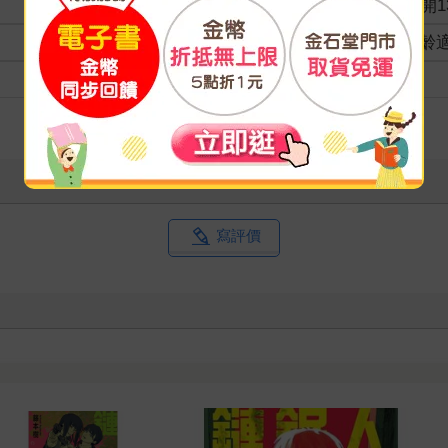
商品規格
32開1
適讀年齡
全齡
級別
寫評價