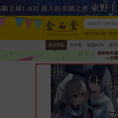
國中自修評量
東野
唯紅花綻放
奧德賽
會員獎勵
中文書
動漫ACG
親子