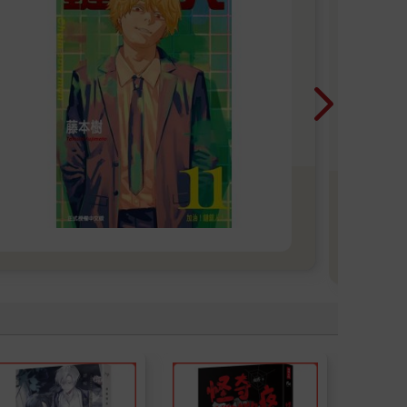
2
買
A
【期
20
29
單筆
止！