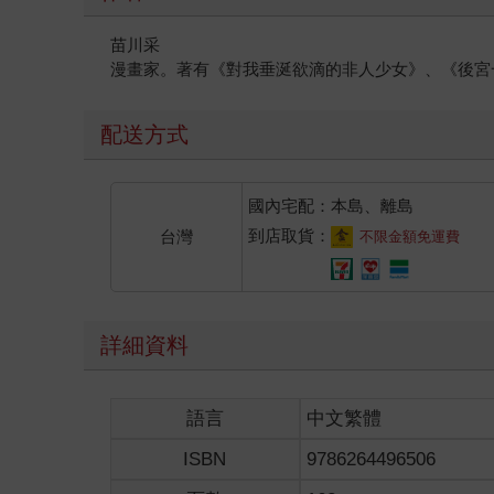
苗川采
漫畫家。著有《對我垂涎欲滴的非人少女》、《後宮
配送方式
國內宅配：本島、離島
到店取貨：
台灣
不限金額免運費
詳細資料
語言
中文繁體
ISBN
9786264496506