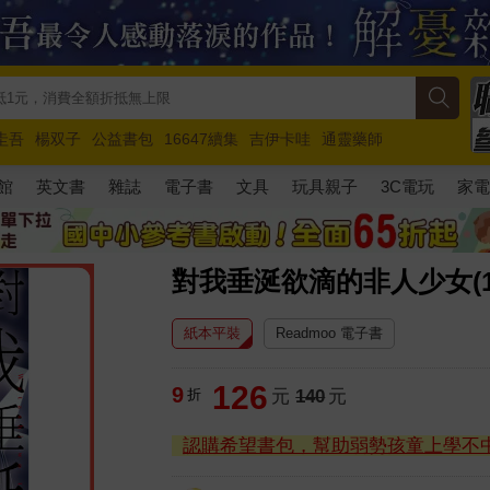
圭吾
楊双子
公益書包
16647續集
吉伊卡哇
通靈藥師
路邊攤新作
馬斯克
玩具總動員5
超慢跑
館
英文書
雜誌
電子書
文具
玩具親子
3C電玩
家
對我垂涎欲滴的非人少女(1
紙本平裝
Readmoo 電子書
126
9
折
元
140
元
認購希望書包，幫助弱勢孩童上學不