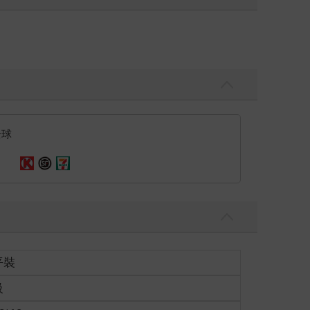
全球
平裝
級