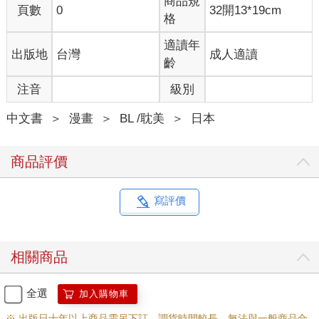
商品規
頁數
0
32開13*19cm
格
適讀年
出版地
台灣
成人適讀
齡
注音
級別
中文書
＞
漫畫
＞
BL /耽美
＞
日本
商品評價
寫評價
相關商品
全選
加入購物車
※ 出版日十年以上商品需另下訂，調貨時間較長，無法與一般商品合