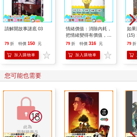
請解開故事謎底 03
情緒價值：消除內耗，
如果
把情緒變得有價值，跟
(1
誰都能自在相處
貓漫
150
316
79
折
特價
元
79
折
特價
元
79
折
加入購物車
加入購物車
您可能也需要