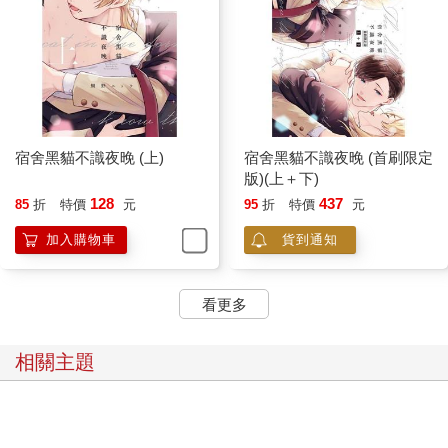
宿舍黑貓不識夜晚 (上)
宿舍黑貓不識夜晚 (首刷限定
版)(上＋下)
128
437
85
折
特價
元
95
折
特價
元
加入購物車
貨到通知
看更多
相關主題