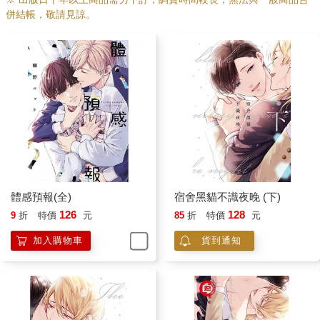
併結帳，敬請見諒。
體感預報(全)
宿舍黑貓不識夜晚 (下)
126
128
9
折
特價
元
85
折
特價
元
加入購物車
貨到通知