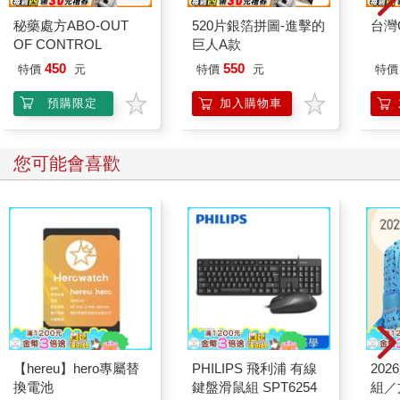
秘藥處方ABO-OUT
520片銀箔拼圖-進擊的
台灣O
OF CONTROL
巨人A款
450
550
特價
元
特價
元
特價
預購限定
加入購物車
您可能會喜歡
【hereu】hero專屬替
PHILIPS 飛利浦 有線
20
換電池
鍵盤滑鼠組 SPT6254
組／