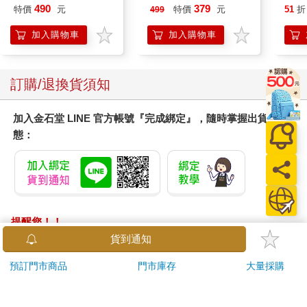
490
379
特價
元
特價
元
51
折
499
加入購物車
加入購物車
訂購/退換貨須知
加入金石堂 LINE 官方帳號『完成綁定』，隨時掌握出貨動
態：
提醒您！！
金石堂及銀行均不會請您操作ATM! 如接獲電話要求您前往
貨到通知
ATM提款機，請不要聽從指示，以免受騙上當！
預訂門市商品
門市庫存
大量採購
退換貨須知：
**提醒您，鑑賞期不等於試用期，退回商品須為全新狀態**