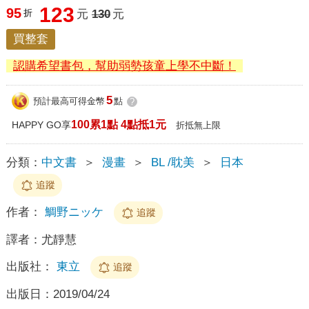
123
95
折
元
130
元
買整套
認購希望書包，幫助弱勢孩童上學不中斷！
5
預計最高可得金幣
點
?
100累1點 4點抵1元
HAPPY GO享
折抵無上限
分類：
中文書
＞
漫畫
＞
BL /耽美
＞
日本
追蹤
作者：
鯛野ニッケ
追蹤
譯者：
尤靜慧
出版社：
東立
追蹤
出版日：
2019/04/24