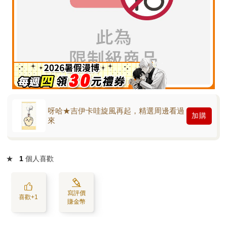
呀哈★吉伊卡哇旋風再起，精選周邊看過
加購
來
★
1
個人喜歡
寫評價
喜歡+1
賺金幣