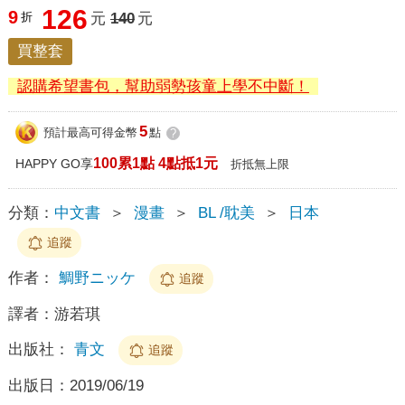
126
9
折
元
140
元
買整套
認購希望書包，幫助弱勢孩童上學不中斷！
5
預計最高可得金幣
點
?
100累1點 4點抵1元
HAPPY GO享
折抵無上限
分類：
中文書
＞
漫畫
＞
BL /耽美
＞
日本
追蹤
作者：
鯛野ニッケ
追蹤
譯者：
游若琪
出版社：
青文
追蹤
出版日：
2019/06/19