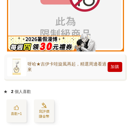
呀哈★吉伊卡哇旋風再起，精選周邊看過
加購
來
★
2
個人喜歡
寫評價
喜歡+1
賺金幣