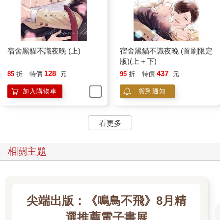
宿舍黑貓不識夜晚 (上)
宿舍黑貓不識夜晚 (首刷限定
版)(上＋下)
128
437
85
折
特價
元
95
折
特價
元
加入購物車
貨到通知
看更多
相關主題
尖端出版：《鳴鳥不飛》8月精
選推薦電子書展