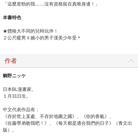
「這麼差勁的我……沒有資格留在真唯身邊！」
本書特色
★體格大不同的兒時玩伴！
２公尺暖男Ｘ嬌小的男子漢美少年受＊
作者
鯛野ニッケ
日本BL漫畫家。
１月31日生。
中文代表作品有：
《存於世上某處、不存於地圖之國》、《你的香氣》、
《佐藤學弟吻我吧！》、《每天都是適合我們的日子》（青文出
版）。