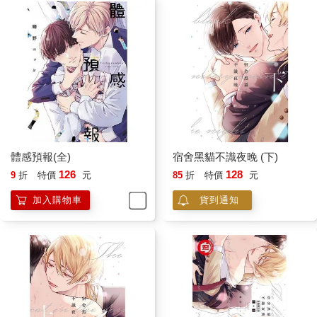
體感預報(全)
宿舍黑貓不識夜晚 (下)
126
128
9
折
特價
元
85
折
特價
元
加入購物車
貨到通知