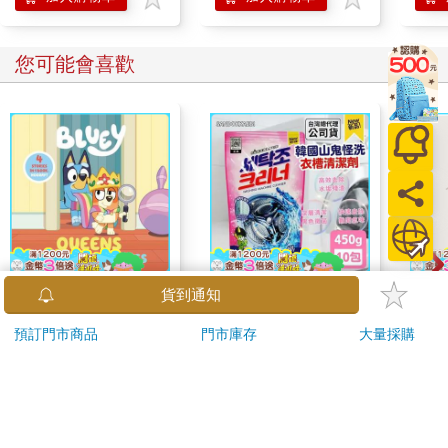
您可能會喜歡
Bluey: Queens and
韓國SANDOKKAEBI
【電
貨到通知
Other Stories: 4
山鬼怪 洗衣槽清潔劑
店
預訂門市商品
門市庫存
大量採購
Stories in 1 Book.
450公克-10包組
444
591
9
折
特價
元
59
折
特價
元
特價
Hooray!
加入購物車
加入購物車