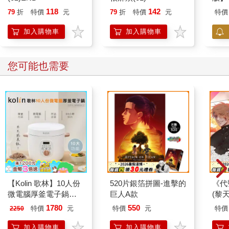
118
142
79
折
特價
元
79
折
特價
元
特價
加入購物車
加入購物車
您可能也需要
【Kolin 歌林】10人份
520片銀箔拼圖-進擊的
《代
微電腦厚釜電子鍋
巨人A款
(黎天
(KNJ-MN10C2)
1780
550
特價
元
特價
元
特價
2250
加入購物車
加入購物車