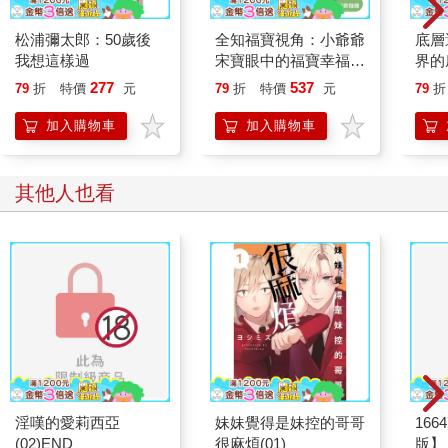
松浦彌太郎：50歲後
全知福寶視角：小爺爺
底層
我想這樣過
宋寶眼中的福寶幸福肥
界的
日常（首刷限量贈：拍
277
537
79
折
特價
元
79
折
特價
元
79
折
立得風格透卡一張）
加入購物車
加入購物車
其他人也看
淫嘆的愛莉西亞
妹妹覺得是妹控的哥哥
16
(02)END
很麻煩(01)
版】