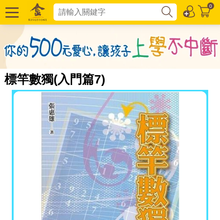
0
標竿數獨(入門篇7)