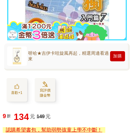
呀哈★吉伊卡哇旋風再起，精選周邊看過
加購
來
寫評價
喜歡+1
賺金幣
134
9
折
元
149
元
認購希望書包，幫助弱勢孩童上學不中斷！