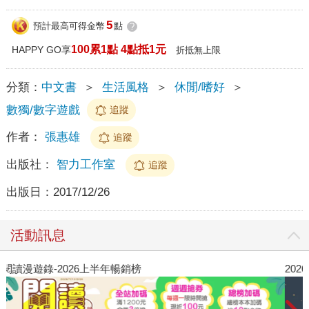
5
預計最高可得金幣
點
?
100累1點 4點抵1元
HAPPY GO享
折抵無上限
分類：
中文書
＞
生活風格
＞
休閒/嗜好
＞
數獨/數字遊戲
追蹤
作者：
張惠雄
追蹤
出版社：
智力工作室
追蹤
出版日：
2017/12/26
活動訊息
閱讀漫遊錄-2026上半年暢銷榜
2