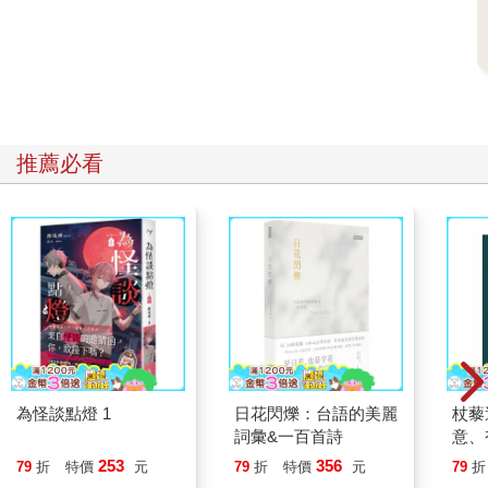
推薦必看
為怪談點燈 1
日花閃爍：台語的美麗
杖藜
詞彙&一百首詩
意、
恭談
253
356
79
折
特價
元
79
折
特價
元
79
折
想