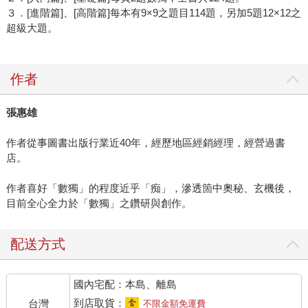
３．[進階篇]、[高階篇]每本有9×9之題目114題，另加5題12×12之
超級大題。
作者
張惠雄
作者從事圖書出版行業近40年，經歷地區經銷經理，經營過書
店。
作者喜好「數獨」的程度近乎「痴」，滲透箇中奧秘、玄機後，
目前全心全力於「數獨」之鑽研與創作。
配送方式
國內宅配：本島、離島
到店取貨：
台灣
不限金額免運費