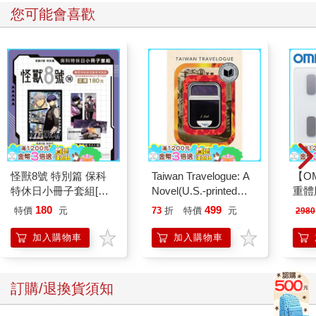
您可能會喜歡
怪獸8號 特別篇 保科
Taiwan Travelogue: A
【O
特休日小冊子套組[限
Novel(U.S.-printed
重體
加購]
edition)
212
180
499
特價
元
73
折
特價
元
2980
電動
2210
加入購物車
加入購物車
訂購/退換貨須知