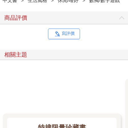
中文書
＞
生活風格
＞
休閒/嗜好
＞
數獨/數字遊戲
商品評價
寫評價
相關主題
特搜限量珍藏書