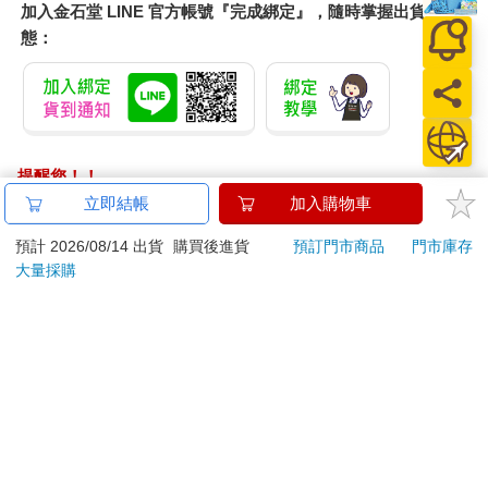
加入金石堂 LINE 官方帳號『完成綁定』，隨時掌握出貨動
態：
提醒您！！
金石堂及銀行均不會請您操作ATM! 如接獲電話要求您前往
立即結帳
加入購物車
ATM提款機，請不要聽從指示，以免受騙上當！
預計 2026/08/14 出貨
購買後進貨
預訂門市商品
門市庫存
退換貨須知：
大量採購
**提醒您，鑑賞期不等於試用期，退回商品須為全新狀態**
依據「消費者保護法」第19條及行政院消費者保護處公告之
「通訊交易解除權合理例外情事適用準則」，以下商品購買
後，除商品本身有瑕疵外，將不提供7天的猶豫期：
易於腐敗、保存期限較短或解約時即將逾期。（如：生
鮮食品）
依消費者要求所為之客製化給付。（客製化商品）
報紙、期刊或雜誌。（含MOOK、外文雜誌）