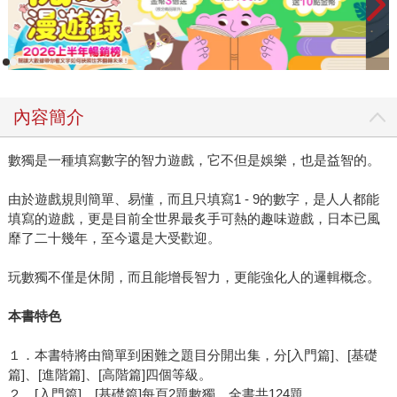
內容簡介
數獨是一種填寫數字的智力遊戲，它不但是娛樂，也是益智的。
由於遊戲規則簡單、易懂，而且只填寫1 - 9的數字，是人人都能
填寫的遊戲，更是目前全世界最炙手可熱的趣味遊戲，日本已風
靡了二十幾年，至今還是大受歡迎。
玩數獨不僅是休閒，而且能增長智力，更能強化人的邏輯概念。
本書特色
１．本書特將由簡單到困難之題目分開出集，分[入門篇]、[基礎
篇]、[進階篇]、[高階篇]四個等級。
２．[入門篇]、[基礎篇]每頁2題數獨，全書共124題。