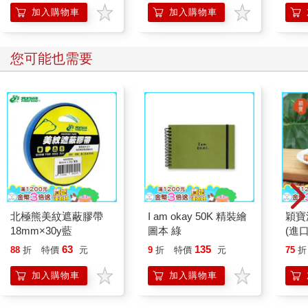
加入購物車
加入購物車
您可能也需要
北極熊美紋遮蔽膠帶
I am okay 50K 精裝繪
穎寶
18mm×30y藍
圖本 綠
(進
63
135
88
折
特價
元
9
折
特價
元
75
折
加入購物車
加入購物車