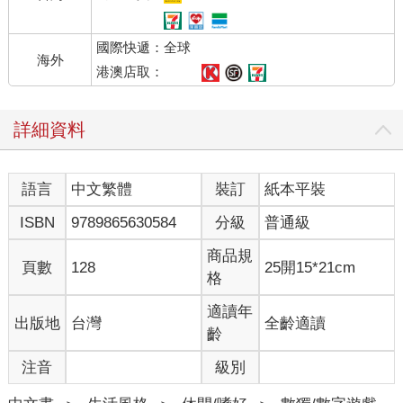
國際快遞：全球
海外
港澳店取：
詳細資料
語言
中文繁體
裝訂
紙本平裝
ISBN
9789865630584
分級
普通級
商品規
頁數
128
25開15*21cm
格
適讀年
出版地
台灣
全齡適讀
齡
注音
級別