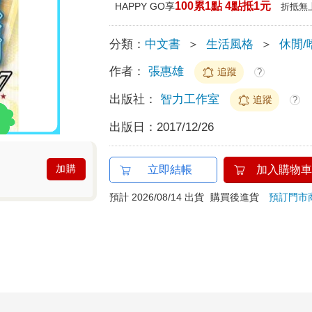
100累1點 4點抵1元
HAPPY GO享
折抵無
分類：
中文書
＞
生活風格
＞
休閒/
作者：
張惠雄
追蹤
?
出版社：
智力工作室
追蹤
?
出版日：
2017/12/26
加購
立即結帳
加入購物車
預計 2026/08/14 出貨
購買後進貨
預訂門市