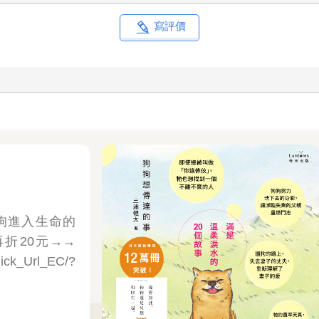
寫評價
狗進入生命的
折20元→→
Click_Url_EC/?