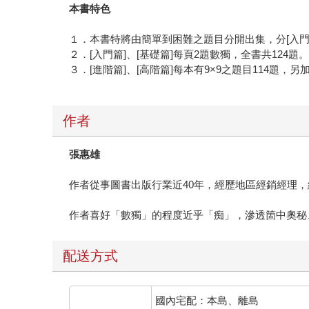
本書特色
１．本書特將由簡單到困難之題目分開出集，分[入門篇]
２．[入門篇]、[基礎篇]每頁2題數獨，全書共124題
３．[進階篇]、[高階篇]每本有9×9之題目114題，另
作者
張惠雄
作者從事圖書出版行業近40年，經歷地區經銷經理
作者喜好「數獨」的程度近乎「痴」，滲透箇中奧秘
配送方式
國內宅配：本島、離島