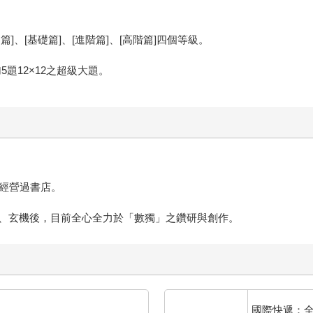
、[基礎篇]、[進階篇]、[高階篇]四個等級。
。
加5題12×12之超級大題。
，經營過書店。
、玄機後，目前全心全力於「數獨」之鑽研與創作。
國際快遞：