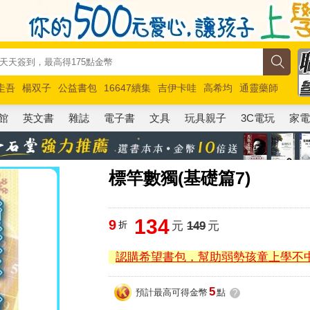
圭吾
楊双子
公益書包
16647續集
吉伊卡哇
高希均
通靈藥師
路邊攤新作
馬斯克
玩具總動員5
超慢跑
館
英文書
雜誌
電子書
文具
玩具親子
3C電玩
家
標竿數獨(基礎篇7)
134
9
折
元
149
元
認購希望書包，幫助弱勢孩童上學不
5
預計最高可得金幣
點
?