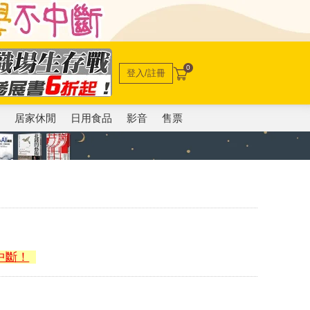
0
登入/註冊
電
居家休閒
日用食品
影音
售票
中斷！