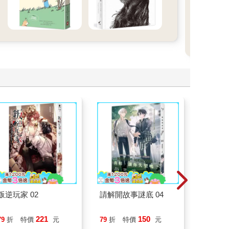
叛逆玩家 02
請解開故事謎底 04
刪掉容
221
150
79
折
特價
元
79
折
特價
元
79
折