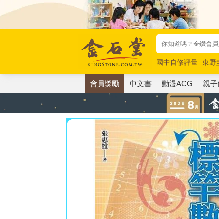
國中自修評量
東野
唯紅花綻放
奧德賽
會員獎勵
中文書
動漫ACG
親子