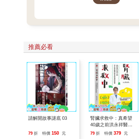
推薦必看
請解開故事謎底 03
腎臟求救中：真希望
40歲之前洪永祥醫師
就告訴我這些事
150
379
79
折
特價
元
79
折
特價
元