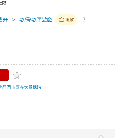
上限
嗜好
＞
數獨/數字遊戲
追蹤
?
商品
門市庫存
大量採購