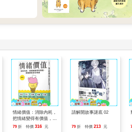
情緒價值：消除內耗，
請解開故事謎底 02
把情緒變得有價值，跟
誰都能自在相處
316
213
79
折
特價
元
79
折
特價
元