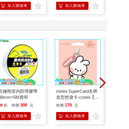
加入購物車
加入購物車
加
北極熊室內防滑膠帶
minini SuperCard名牌
百樂果汁
48mm×5M透明
造型悠遊卡-conini【受
聯名 4
託代銷】
308
179
88
折
特價
元
特價
元
8
折
特
加入購物車
加入購物車
加