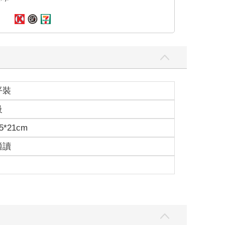
平裝
級
5*21cm
適讀