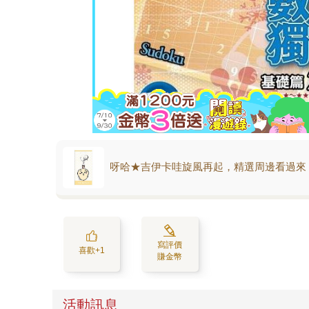
呀哈★吉伊卡哇旋風再起，精選周邊看過來
寫評價
喜歡+1
賺金幣
活動訊息