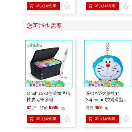
加入購物車
加入購物車
您可能也需要
Ohuhu 320色雙頭酒精
哆啦A夢大臉娃娃
性麥克筆套組
Supercard拉繩造型悠
遊卡【受託代銷】
6980
499
87
折
特價
元
特價
元
加入購物車
加入購物車