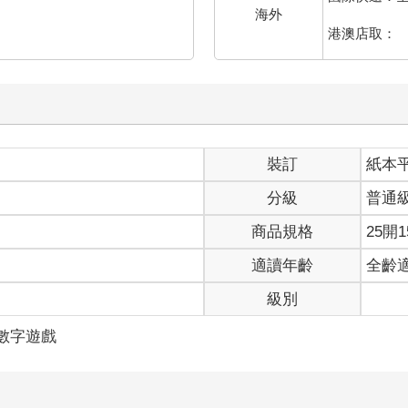
海外
港澳店取：
裝訂
紙本
分級
普通
商品規格
25開1
適讀年齡
全齡
級別
/數字遊戲