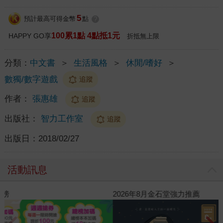
5
預計最高可得金幣
點
?
100累1點 4點抵1元
HAPPY GO享
折抵無上限
分類：
中文書
＞
生活風格
＞
休閒/嗜好
＞
數獨/數字遊戲
追蹤
作者：
張惠雄
追蹤
出版社：
智力工作室
追蹤
出版日：
2018/02/27
活動訊息
閱讀漫遊錄-2026上半年暢銷榜
2