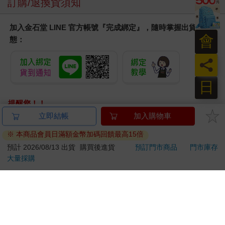
訂購/退換貨須知
加入金石堂 LINE 官方帳號『完成綁定』，隨時掌握出貨動
會
態：
員
日
提醒您！！
金石堂及銀行均不會請您操作ATM! 如接獲電話要求您前往
立即結帳
加入購物車
ATM提款機，請不要聽從指示，以免受騙上當！
※ 本商品會員日滿額金幣加碼回饋最高15倍
退換貨須知：
預計 2026/08/13 出貨
購買後進貨
預訂門市商品
門市庫存
大量採購
**提醒您，鑑賞期不等於試用期，退回商品須為全新狀態**
依據「消費者保護法」第19條及行政院消費者保護處公告之
「通訊交易解除權合理例外情事適用準則」，以下商品購買
後，除商品本身有瑕疵外，將不提供7天的猶豫期：
易於腐敗、保存期限較短或解約時即將逾期。（如：生
鮮食品）