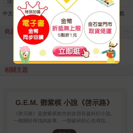
注音
級別
中文書
＞
生活風格
＞
休閒/嗜好
＞
數獨/數字遊戲
商品評價
寫評價
相關主題
G.E.M. 鄧紫棋 小說《啓示路》
《啓示路》是鄧紫棋創作的首部長篇科幻小說。
一個關於尋找的故事。一顆破碎的心在尋找完整
的愛，一個被激活的意識在尋求真實的存在，一