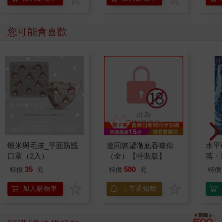
您可能會喜歡
蝦米與毛孩_平面防護
連同慾望澈底吞噬你
水平
口罩（2入）
（全）【特裝版】
落・
35
580
特價
元
特價
元
特價
加入購物車
上市通知我