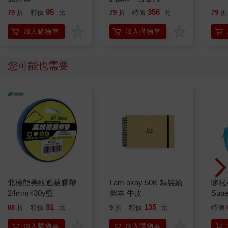
95
356
79
折
特價
元
79
折
特價
元
79
折
加入購物車
加入購物車
您可能也需要
北極熊美紋遮蔽膠帶
I am okay 50K 精裝繪
哆啦
24mm×30y藍
圖本 牛皮
Sup
遊卡
81
135
88
折
特價
元
9
折
特價
元
特價
加入購物車
加入購物車