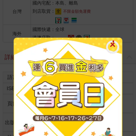
國內宅配：本島、離島
到店取貨：
台灣
不限金額免運費
國際快遞：全球
海外
港澳店取：
詳細資料
語言
中文繁體
裝訂
紙本平裝
ISBN
9789865630676
分級
普通級
商品規
頁數
128
25開15*21cm
格
適讀年
出版地
台灣
全齡適讀
齡