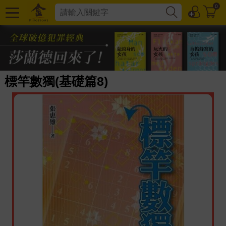
0
標竿數獨(基礎篇8)