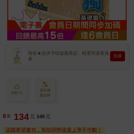
呀哈★吉伊卡哇旋風再起，精選周邊看過
加購
來
寫評價
喜歡+1
賺金幣
134
9
折
元
149
元
認購希望書包，幫助弱勢孩童上學不中斷！