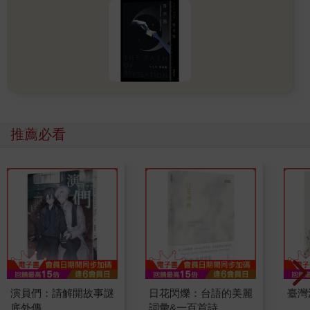
推薦必看
演員們：請解開故事謎
日花閃爍：台語的美麗
臺灣
底外傳
詞彙&一百首詩