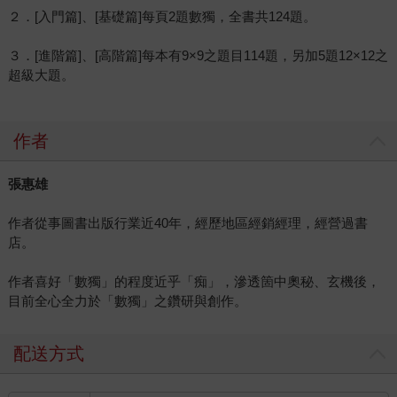
２．[入門篇]、[基礎篇]每頁2題數獨，全書共124題。
３．[進階篇]、[高階篇]每本有9×9之題目114題，另加5題12×12之
超級大題。
作者
張惠雄
作者從事圖書出版行業近40年，經歷地區經銷經理，經營過書
店。
作者喜好「數獨」的程度近乎「痴」，滲透箇中奧秘、玄機後，
目前全心全力於「數獨」之鑽研與創作。
配送方式