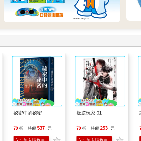
祕密中的祕密
叛逆玩家 01
537
253
79
折
特價
元
79
折
特價
元
加入購物車
加入購物車