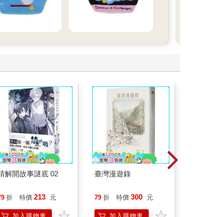
請解開故事謎底 02
臺灣漫遊錄
一本書
症：透
開大腦
213
300
79
折
特價
元
79
折
特價
元
79
折
人也能
的37
加入購物車
加入購物車
加