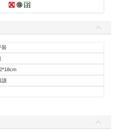
平裝
級
2*18cm
適讀