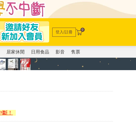
0
登入/註冊
電
居家休閒
日用食品
影音
售票
中斷！