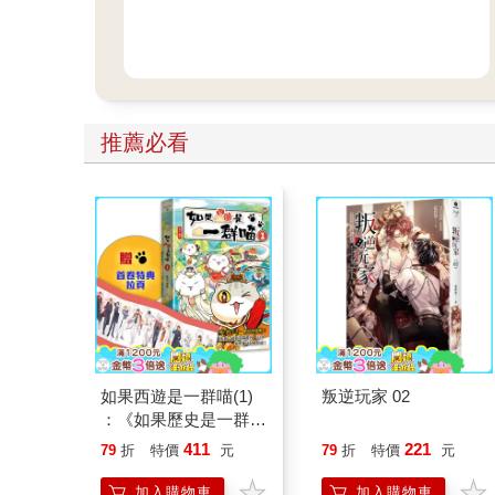
推薦必看
如果西遊是一群喵(1)
叛逆玩家 02
：《如果歷史是一群
喵》作者最新力作，附
411
221
79
折
特價
元
79
折
特價
元
【首卷特典】拉頁
加入購物車
加入購物車