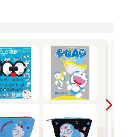
N
單本7