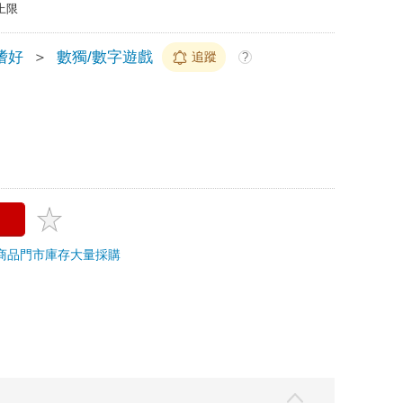
上限
嗜好
＞
數獨/數字遊戲
追蹤
?
商品
門市庫存
大量採購