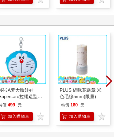
哆啦A夢大臉娃娃
PLUS 貓咪花邊章 米
北極熊
Supercard拉繩造型悠
色毛線5mm(限量)
48mm
遊卡【受託代銷】
499
160
特價
元
特價
元
88
折
加入購物車
加入購物車
加