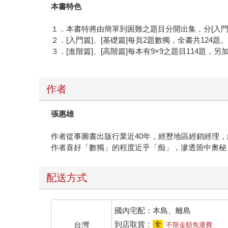
本書特色
１．本書特將由簡單到困難之題目分開出集，分[入門篇]
２．[入門篇]、[基礎篇]每頁2題數獨，全書共124題
３．[進階篇]、[高階篇]每本有9×9之題目114題，另
作者
張惠雄
作者從事圖書出版行業近40年，經歷地區經銷經理
作者喜好「數獨」的程度近乎「痴」，滲透箇中奧秘
配送方式
國內宅配：本島、離島
到店取貨：
台灣
不限金額免運費