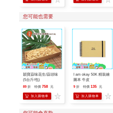
您可能也需要
穎寶蒜味花生/蒜頭味
I am okay 50K 精裝繪
(5台斤/包)
圖本 牛皮
758
135
89
折
特價
元
9
折
特價
元
加入購物車
加入購物車
您可能會喜歡