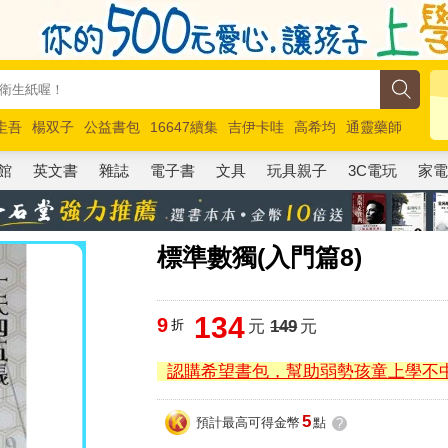
圭吾
楊双子
公益書包
16647續集
吉伊卡哇
高希均
通靈藥師
路邊攤新作
馬斯克
玩具總動員5
超慢跑
館
英文書
雜誌
電子書
文具
玩具親子
3C電玩
家
標準數獨(入門篇8)
134
9
折
元
149
元
認購希望書包，幫助弱勢孩童上學不
5
預計最高可得金幣
點
?