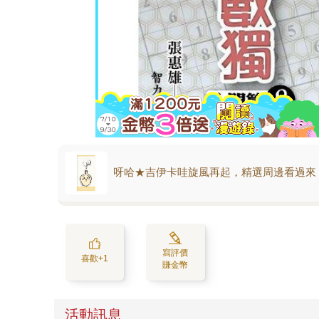
呀哈★吉伊卡哇旋風再起，精選周邊看過來
寫評價
喜歡+1
賺金幣
活動訊息