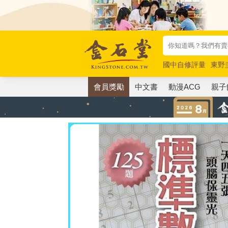
國中自修評量
東野
唯紅花綻放
奧德賽
會員獎勵
中文書
動漫ACG
親子