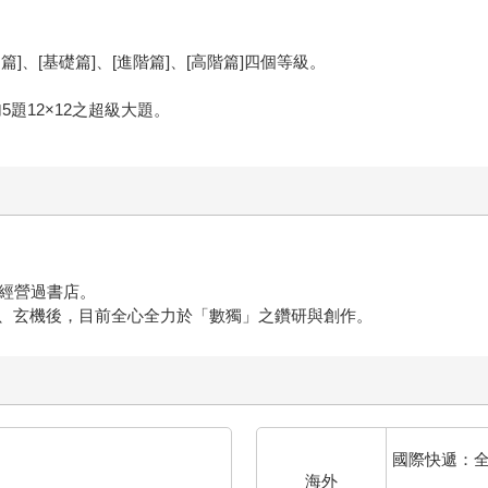
、[基礎篇]、[進階篇]、[高階篇]四個等級。
。
加5題12×12之超級大題。
，經營過書店。
、玄機後，目前全心全力於「數獨」之鑽研與創作。
國際快遞：
海外