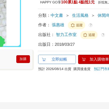
100累1點 4點抵1元
HAPPY GO享
折抵無
分類：
中文書
＞
生活風格
＞
休閒/
作者：
張惠雄
追蹤
?
出版社：
智力工作室
追蹤
?
出版日：
2018/03/27
加購
立即結帳
加入購物車
預計 2026/08/14 出貨
購買後進貨
預訂門市