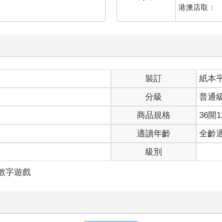
港澳店取：
裝訂
紙本
分級
普通
商品規格
36開1
適讀年齡
全齡
級別
/數字遊戲