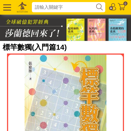
0
標竿數獨(入門篇14)