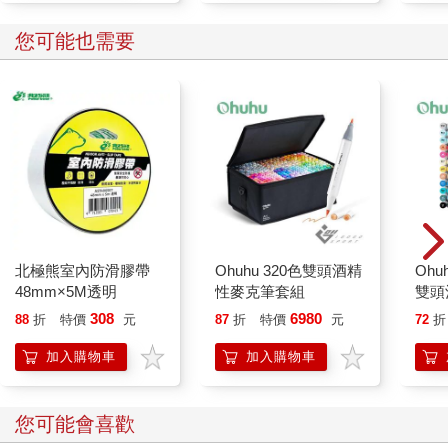
您可能也需要
北極熊室內防滑膠帶
Ohuhu 320色雙頭酒精
Ohuh
48mm×5M透明
性麥克筆套組
雙頭
308
6980
88
折
特價
元
87
折
特價
元
72
折
加入購物車
加入購物車
您可能會喜歡