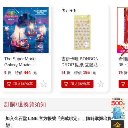
The Super Mario
吉伊卡哇 BONBON
希臘
Galaxy Movie:
DROP 貼紙 立體貼紙
36
Peach`s Birthday
水晶貼紙 手帳貼 裝飾
444
195
9
折
特價
元
51
折
特價
元
79
折
Surprise: The Super
貼紙 手機貼紙 小八貓
Mario Galaxy Movie
兔兔 Chiikawa
加入購物車
加入購物車
Storybook
訂購/退換貨須知
加入金石堂 LINE 官方帳號『完成綁定』，隨時掌握出貨動
會
態：