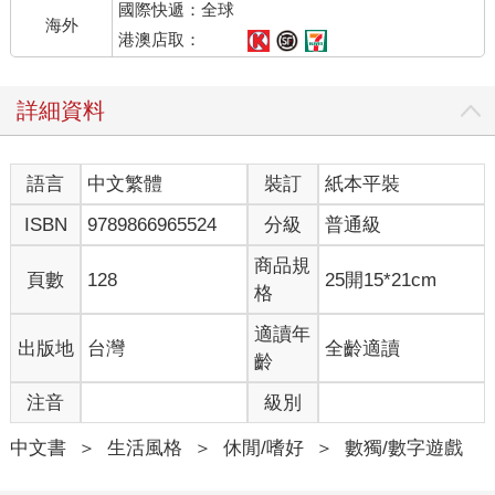
國際快遞：全球
海外
港澳店取：
詳細資料
語言
中文繁體
裝訂
紙本平裝
ISBN
9789866965524
分級
普通級
商品規
頁數
128
25開15*21cm
格
適讀年
出版地
台灣
全齡適讀
齡
注音
級別
中文書
＞
生活風格
＞
休閒/嗜好
＞
數獨/數字遊戲