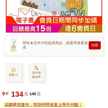
呀哈★吉伊卡哇旋風再起，精選周邊看過
加購
來
寫評價
喜歡+1
賺金幣
134
9
折
元
149
元
認購希望書包，幫助弱勢孩童上學不中斷！