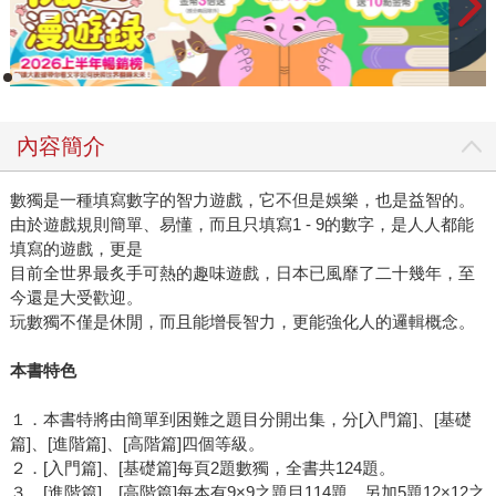
內容簡介
數獨是一種填寫數字的智力遊戲，它不但是娛樂，也是益智的。
由於遊戲規則簡單、易懂，而且只填寫1 - 9的數字，是人人都能
填寫的遊戲，更是
目前全世界最炙手可熱的趣味遊戲，日本已風靡了二十幾年，至
今還是大受歡迎。
玩數獨不僅是休閒，而且能增長智力，更能強化人的邏輯概念。
本書特色
１．本書特將由簡單到困難之題目分開出集，分[入門篇]、[基礎
篇]、[進階篇]、[高階篇]四個等級。
２．[入門篇]、[基礎篇]每頁2題數獨，全書共124題。
３．[進階篇]、[高階篇]每本有9×9之題目114題，另加5題12×12之