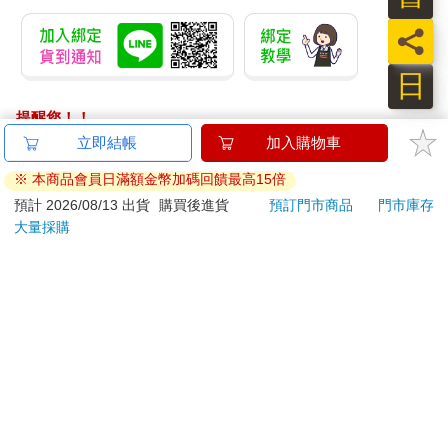
員
日
提醒您！！
金石堂及銀行均不會請您操作ATM! 如接獲電話要求您前往
立即結帳
加入購物車
ATM提款機，請不要聽從指示，以免受騙上當！
※ 本商品會員日滿額金幣加碼回饋最高15倍
退換貨須知：
預計 2026/08/13 出貨
購買後進貨
預訂門市商品
門市庫存
大量採購
**提醒您，鑑賞期不等於試用期，退回商品須為全新狀態**
依據「消費者保護法」第19條及行政院消費者保護處公告之
「通訊交易解除權合理例外情事適用準則」，以下商品購買
後，除商品本身有瑕疵外，將不提供7天的猶豫期：
易於腐敗、保存期限較短或解約時即將逾期。（如：生
鮮食品）
依消費者要求所為之客製化給付。（客製化商品）
報紙、期刊或雜誌。（含MOOK、外文雜誌）
經消費者拆封之影音商品或電腦軟體。
非以有形媒介提供之數位內容或一經提供即為完成之線