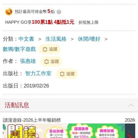
5
預計最高可得金幣
點
?
100累1點 4點抵1元
HAPPY GO享
折抵無上限
分類：
中文書
＞
生活風格
＞
休閒/嗜好
＞
數獨/數字遊戲
追蹤
作者：
張惠雄
追蹤
出版社：
智力工作室
追蹤
出版日：
2019/02/26
活動訊息
閱讀漫遊錄-2026上半年暢銷榜
2