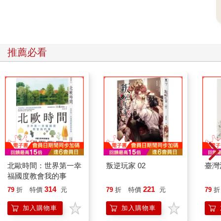
推薦必看
北歐時間：世界第一幸
叛逆玩家 02
臺灣
福國度教會我的事
314
221
79
折
特價
元
79
折
特價
元
79
折
加入購物車
加入購物車