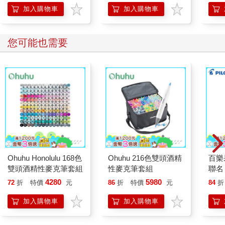
的37個科學方法
加入購物車
加入購物車
您可能也需要
Ohuhu Honolulu 168色
Ohuhu 216色雙頭酒精
百樂果
雙頭酒精性麥克筆套組
性麥克筆套組
聯名
4280
5980
72
折
特價
元
86
折
特價
元
84
折
加入購物車
加入購物車