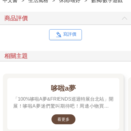
中文書
＞
生活風格
＞
休閒/嗜好
＞
數獨/數字遊戲
商品評價
寫評價
相關主題
哆啦a夢
「100%哆啦A夢&FRIENDS巡迴特展台北站」開
展！哆啦A夢迷們驚叫期待吧！周邊小物買起來
先～
看更多