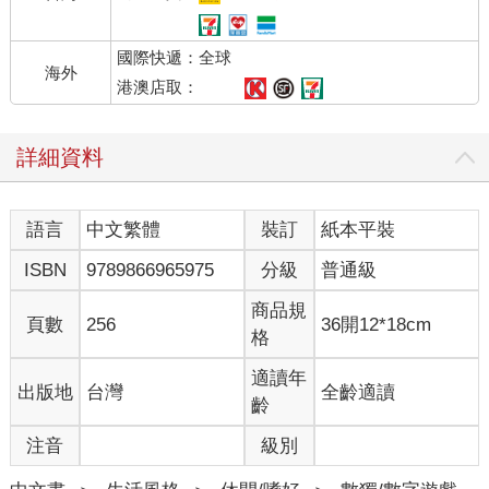
國際快遞：全球
海外
港澳店取：
詳細資料
語言
中文繁體
裝訂
紙本平裝
ISBN
9789866965975
分級
普通級
商品規
頁數
256
36開12*18cm
格
適讀年
出版地
台灣
全齡適讀
齡
注音
級別