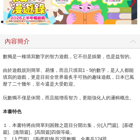
內容簡介
數獨是一種填寫數字的智力遊戲，它不但是娛樂，也是益智的。
由於遊戲規則簡單、易懂，而且只填寫1 - 9的數字，是人人都能
填寫的遊戲，更是目前全世界最炙手可熱的趣味遊戲，日本已風
靡了二十幾年，至今還是大受歡迎。
玩數獨不僅是休閒，而且能增長智力，更能強化人的邏輯概念。
本書特色
１．本書特將由簡單到困難之題目分開出集，分[入門篇]、[基礎
篇]、[進階篇]、[高階篇]四個等級。
２．[入門篇]、[基礎篇]每頁2題數獨，全書共124題。