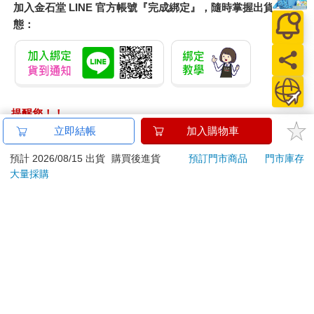
加入金石堂 LINE 官方帳號『完成綁定』，隨時掌握出貨動
態：
提醒您！！
金石堂及銀行均不會請您操作ATM! 如接獲電話要求您前往
立即結帳
加入購物車
ATM提款機，請不要聽從指示，以免受騙上當！
預計 2026/08/15 出貨
購買後進貨
預訂門市商品
門市庫存
退換貨須知：
大量採購
**提醒您，鑑賞期不等於試用期，退回商品須為全新狀態**
依據「消費者保護法」第19條及行政院消費者保護處公告之
「通訊交易解除權合理例外情事適用準則」，以下商品購買
後，除商品本身有瑕疵外，將不提供7天的猶豫期：
易於腐敗、保存期限較短或解約時即將逾期。（如：生
鮮食品）
依消費者要求所為之客製化給付。（客製化商品）
報紙、期刊或雜誌。（含MOOK、外文雜誌）