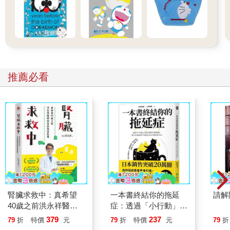
推薦必看
腎臟求救中：真希望
一本書終結你的拖延
請解
40歲之前洪永祥醫師
症：透過「小行動」打
就告訴我這些事
開大腦的行動開關，懶
379
237
79
折
特價
元
79
折
特價
元
79
折
人也能變身「行動派」