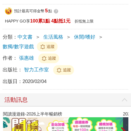
5
預計最高可得金幣
點
?
100累1點 4點抵1元
HAPPY GO享
折抵無上限
分類：
中文書
＞
生活風格
＞
休閒/嗜好
＞
數獨/數字遊戲
追蹤
作者：
張惠雄
追蹤
出版社：
智力工作室
追蹤
出版日：
2020/02/04
活動訊息
閱讀漫遊錄-2026上半年暢銷榜
2