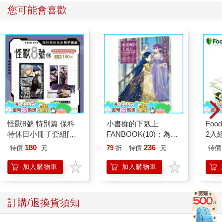
您可能會喜歡
怪獸8號 特別篇 保科
小書痴的下剋上
Foo
特休日小冊子套組[限
FANBOOK(10)：為了
2入
加購]
成為圖書管理員不擇手
180
236
特價
元
79
折
特價
元
特價
段！
加入購物車
加入購物車
訂購/退換貨須知