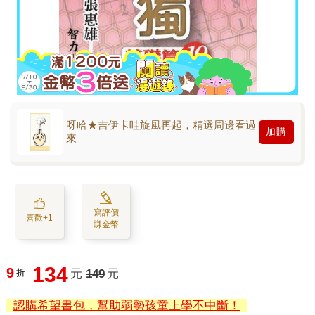
呀哈★吉伊卡哇旋風再起，精選周邊看過
加購
來
寫評價
喜歡+1
賺金幣
134
9
折
元
149
元
認購希望書包，幫助弱勢孩童上學不中斷！