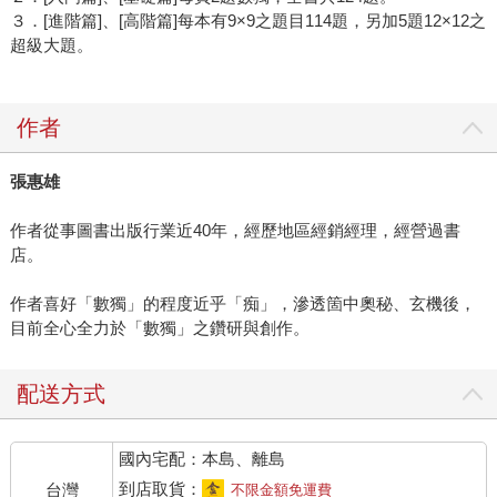
３．[進階篇]、[高階篇]每本有9×9之題目114題，另加5題12×12之
超級大題。
作者
張惠雄
作者從事圖書出版行業近40年，經歷地區經銷經理，經營過書
店。
作者喜好「數獨」的程度近乎「痴」，滲透箇中奧秘、玄機後，
目前全心全力於「數獨」之鑽研與創作。
配送方式
國內宅配：本島、離島
到店取貨：
台灣
不限金額免運費