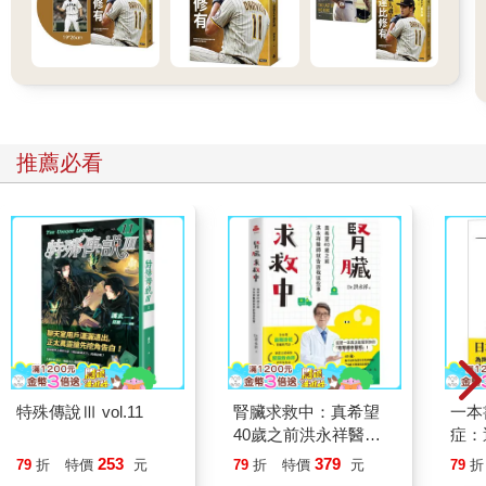
推薦必看
特殊傳說Ⅲ vol.11
腎臟求救中：真希望
一本
40歲之前洪永祥醫師
症：
就告訴我這些事
開大
253
379
79
折
特價
元
79
折
特價
元
79
折
人也