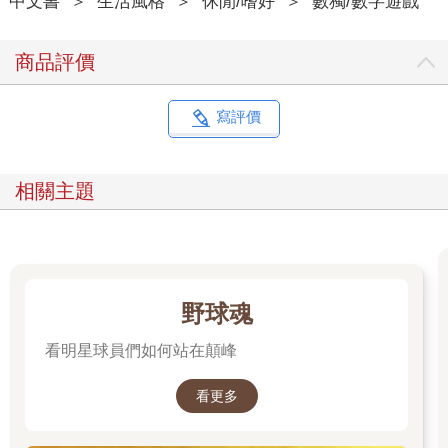
中文書
＞
生活風格
＞
休閒/嗜好
＞
數獨/數字遊戲
商品評價
寫評價
相關主題
野球魂
看明星球員們如何站在顛峰
看更多