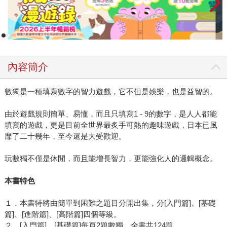
內容簡介
數獨是一種填寫數字的智力遊戲，它不但是娛樂，也是益智的。
由於遊戲規則簡單、易懂，而且只填寫1 - 9的數字，是人人都能
填寫的遊戲，更是目前全世界最炙手可熱的趣味遊戲，日本已風
靡了二十幾年，至今還是大受歡迎。
玩數獨不僅是休閒，而且能增長智力，更能強化人的邏輯概念。
本書特色
１．本書特將由簡單到困難之題目分開出集，分[入門篇]、[基礎
篇]、[進階篇]、[高階篇]四個等級。
２．[入門篇]、[基礎篇]每頁2題數獨，全書共124題。