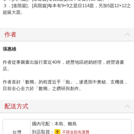
３．[進階篇]、[高階篇]每本有9×9之題目114題，另加5題12×12之
超級大題。
作者
張惠雄
作者從事圖書出版行業近40年，經歷地區經銷經理，經營過書
店。
作者喜好「數獨」的程度近乎「痴」，滲透箇中奧秘、玄機後，
目前全心全力於「數獨」之鑽研與創作。
配送方式
國內宅配：本島、離島
到店取貨：
台灣
不限金額免運費