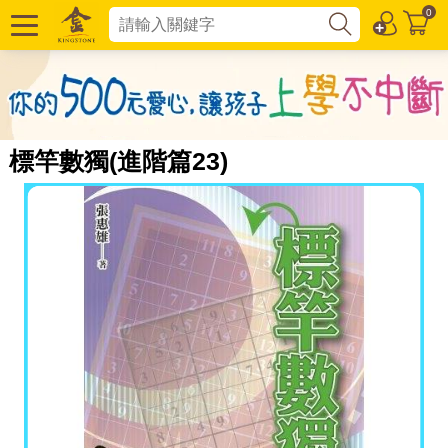
0
標竿數獨(進階篇23)