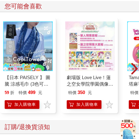
您可能會喜歡
【日本 PAISELY 】 圖
劇場版 Love Live！蓮
Tam
騰 涼感毛巾 (3色可選)
之空女學院學園偶像俱
塔麻
涼感毛巾 涼感巾 冰涼
樂部 Bloom Garden
園系
499
350
59
折
特價
元
特價
元
特價
巾 日本涼感毛巾 運動
Party單人套票
地冰
毛巾
加入購物車
加入購物車
訂購/退換貨須知