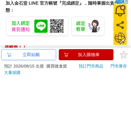
加入金石堂 LINE 官方帳號『完成綁定』，隨時掌握出貨動
態：
提醒您！！
金石堂及銀行均不會請您操作ATM! 如接獲電話要求您前往
立即結帳
加入購物車
ATM提款機，請不要聽從指示，以免受騙上當！
預計 2026/08/15 出貨
購買後進貨
預訂門市商品
門市庫存
退換貨須知：
大量採購
**提醒您，鑑賞期不等於試用期，退回商品須為全新狀態**
依據「消費者保護法」第19條及行政院消費者保護處公告之
「通訊交易解除權合理例外情事適用準則」，以下商品購買
後，除商品本身有瑕疵外，將不提供7天的猶豫期：
易於腐敗、保存期限較短或解約時即將逾期。（如：生
鮮食品）
依消費者要求所為之客製化給付。（客製化商品）
報紙、期刊或雜誌。（含MOOK、外文雜誌）