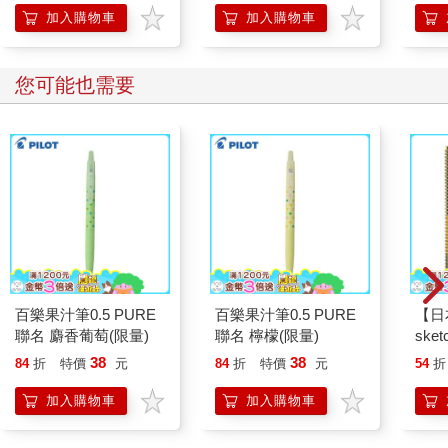
的3
加入購物車
加入購物車
您可能也需要
百樂果汁筆0.5 PURE
百樂果汁筆0.5 PURE
【日本
聯名 麝香葡萄(限量)
聯名 檸檬(限量)
sket
本 
38
38
84
折
特價
元
84
折
特價
元
54
折
速寫
加入購物車
加入購物車