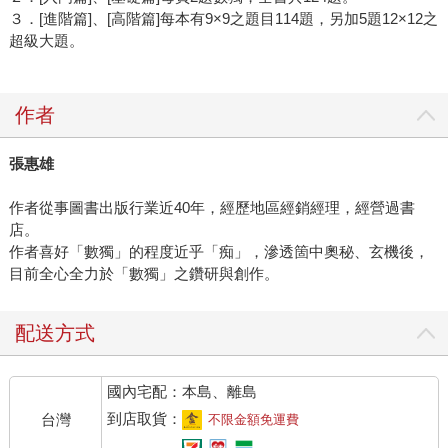
３．[進階篇]、[高階篇]每本有9×9之題目114題，另加5題12×12之
超級大題。
作者
張惠雄
作者從事圖書出版行業近40年，經歷地區經銷經理，經營過書
店。
作者喜好「數獨」的程度近乎「痴」，滲透箇中奧秘、玄機後，
目前全心全力於「數獨」之鑽研與創作。
配送方式
國內宅配：本島、離島
到店取貨：
台灣
不限金額免運費