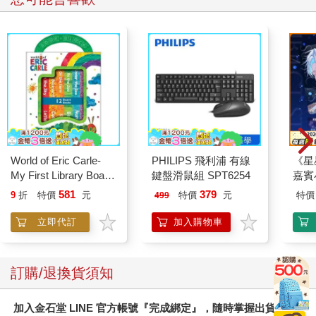
World of Eric Carle-
PHILIPS 飛利浦 有線
《星
My First Library Board
鍵盤滑鼠組 SPT6254
嘉賓
Book Block Set
581
379
9
折
特價
元
特價
元
特價
499
立即代訂
加入購物車
訂購/退換貨須知
加入金石堂 LINE 官方帳號『完成綁定』，隨時掌握出貨動