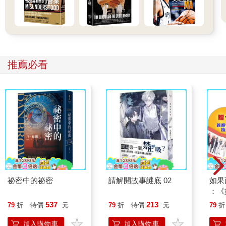
推薦必看
祕密中的祕密
請解開故事謎底 02
如果
：《
喵》
537
213
79
折
特價
元
79
折
特價
元
79
折
【首
加入購物車
加入購物車