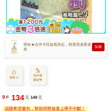
呀哈★吉伊卡哇旋風再起，精選周邊看過
加購
來
寫評價
喜歡+1
賺金幣
134
9
折
元
149
元
認購希望書包，幫助弱勢孩童上學不中斷！