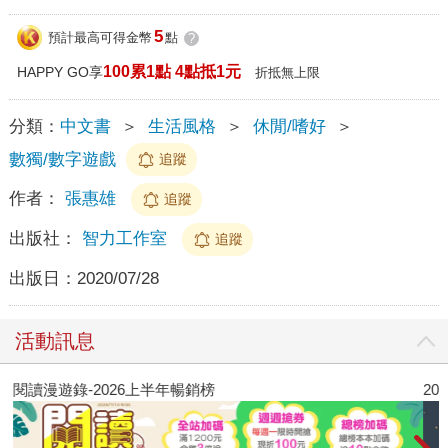
5
預計最高可得金幣
點
?
100累1點 4點抵1元
HAPPY GO享
折抵無上限
分類：
中文書
＞
生活風格
＞
休閒/嗜好
＞
數獨/數字遊戲
追蹤
作者：
張惠雄
追蹤
出版社：
智力工作室
追蹤
出版日：
2020/07/28
活動訊息
閱讀漫遊錄-2026上半年暢銷榜
2