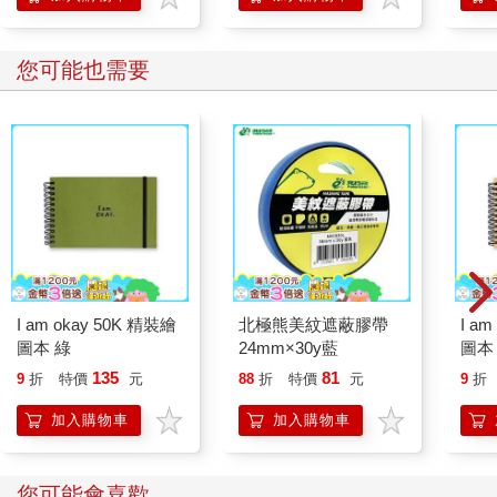
您可能也需要
I am okay 50K 精裝繪
北極熊美紋遮蔽膠帶
I a
圖本 綠
24mm×30y藍
圖本
135
81
9
折
特價
元
88
折
特價
元
9
折
加入購物車
加入購物車
您可能會喜歡