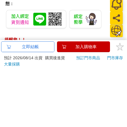
態：
提醒您！！
金石堂及銀行均不會請您操作ATM! 如接獲電話要求您前往
立即結帳
加入購物車
ATM提款機，請不要聽從指示，以免受騙上當！
預計 2026/08/14 出貨
購買後進貨
預訂門市商品
門市庫存
退換貨須知：
大量採購
**提醒您，鑑賞期不等於試用期，退回商品須為全新狀態**
依據「消費者保護法」第19條及行政院消費者保護處公告之
「通訊交易解除權合理例外情事適用準則」，以下商品購買
後，除商品本身有瑕疵外，將不提供7天的猶豫期：
易於腐敗、保存期限較短或解約時即將逾期。（如：生
鮮食品）
依消費者要求所為之客製化給付。（客製化商品）
報紙、期刊或雜誌。（含MOOK、外文雜誌）
經消費者拆封之影音商品或電腦軟體。