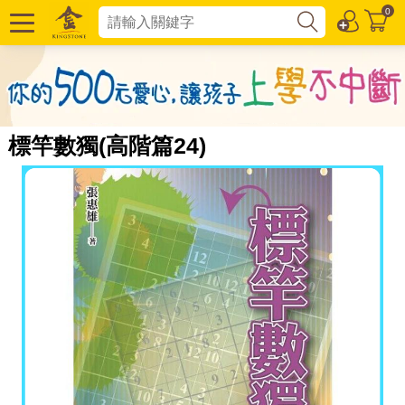
0
標竿數獨(高階篇24)