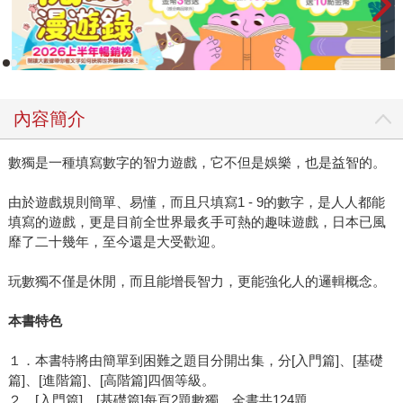
內容簡介
數獨是一種填寫數字的智力遊戲，它不但是娛樂，也是益智的。
由於遊戲規則簡單、易懂，而且只填寫1 - 9的數字，是人人都能
填寫的遊戲，更是目前全世界最炙手可熱的趣味遊戲，日本已風
靡了二十幾年，至今還是大受歡迎。
玩數獨不僅是休閒，而且能增長智力，更能強化人的邏輯概念。
本書特色
１．本書特將由簡單到困難之題目分開出集，分[入門篇]、[基礎
篇]、[進階篇]、[高階篇]四個等級。
２．[入門篇]、[基礎篇]每頁2題數獨，全書共124題。