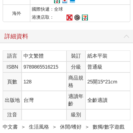
國際快遞：全球
海外
港澳店取：
詳細資料
語言
中文繁體
裝訂
紙本平裝
ISBN
9789865516215
分級
普通級
商品規
頁數
128
25開15*21cm
格
適讀年
出版地
台灣
全齡適讀
齡
注音
級別
中文書
＞
生活風格
＞
休閒/嗜好
＞
數獨/數字遊戲