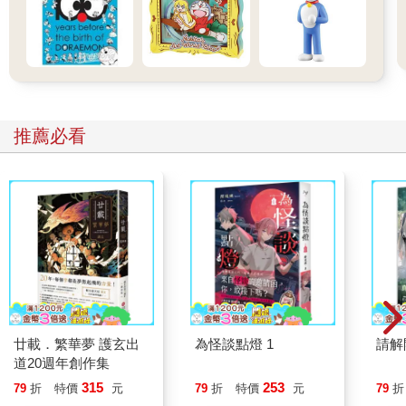
推薦必看
廿載．繁華夢 護玄出
為怪談點燈 1
請解
道20週年創作集
315
253
79
折
特價
元
79
折
特價
元
79
折