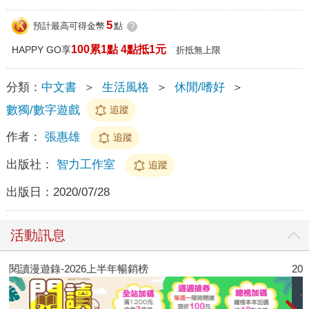
5
預計最高可得金幣
點
?
100累1點 4點抵1元
HAPPY GO享
折抵無上限
分類：
中文書
＞
生活風格
＞
休閒/嗜好
＞
數獨/數字遊戲
追蹤
作者：
張惠雄
追蹤
出版社：
智力工作室
追蹤
出版日：
2020/07/28
活動訊息
閱讀漫遊錄-2026上半年暢銷榜
2