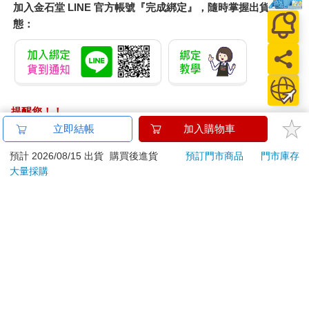
加入金石堂 LINE 官方帳號『完成綁定』，隨時掌握出貨動
態：
提醒您！！
金石堂及銀行均不會請您操作ATM! 如接獲電話要求您前往
立即結帳
加入購物車
ATM提款機，請不要聽從指示，以免受騙上當！
預計 2026/08/15 出貨
購買後進貨
預訂門市商品
門市庫存
退換貨須知：
大量採購
**提醒您，鑑賞期不等於試用期，退回商品須為全新狀態**
依據「消費者保護法」第19條及行政院消費者保護處公告之
「通訊交易解除權合理例外情事適用準則」，以下商品購買
後，除商品本身有瑕疵外，將不提供7天的猶豫期：
易於腐敗、保存期限較短或解約時即將逾期。（如：生
鮮食品）
依消費者要求所為之客製化給付。（客製化商品）
報紙、期刊或雜誌。（含MOOK、外文雜誌）