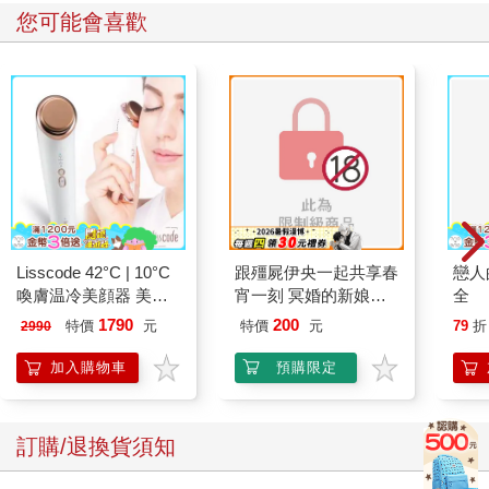
您可能會喜歡
Lisscode 42°C | 10°C
跟殭屍伊央一起共享春
戀人
喚膚温冷美顔器 美膚
宵一刻 冥婚的新娘番
全
儀
外篇
1790
200
特價
元
特價
元
79
折
2990
加入購物車
預購限定
訂購/退換貨須知