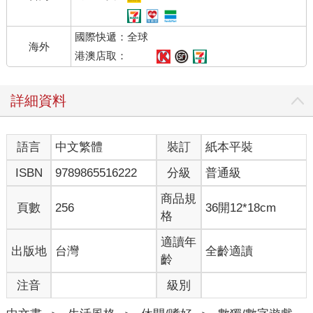
國際快遞：全球
海外
港澳店取：
詳細資料
語言
中文繁體
裝訂
紙本平裝
ISBN
9789865516222
分級
普通級
商品規
頁數
256
36開12*18cm
格
適讀年
出版地
台灣
全齡適讀
齡
注音
級別