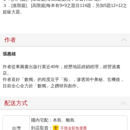
３．[進階篇]、[高階篇]每本有9×9之題目114題，另加5題12×12之
超級大題。
作者
張惠雄
作者從事圖書出版行業近40年，經歷地區經銷經理，經營過書
店。
作者喜好「數獨」的程度近乎「痴」，滲透箇中奧秘、玄機後，
目前全心全力於「數獨」之鑽研與創作。
配送方式
國內宅配：本島、離島
到店取貨：
台灣
不限金額免運費