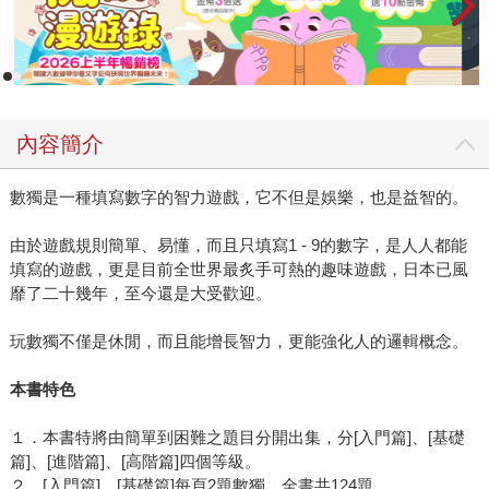
內容簡介
數獨是一種填寫數字的智力遊戲，它不但是娛樂，也是益智的。
由於遊戲規則簡單、易懂，而且只填寫1 - 9的數字，是人人都能
填寫的遊戲，更是目前全世界最炙手可熱的趣味遊戲，日本已風
靡了二十幾年，至今還是大受歡迎。
玩數獨不僅是休閒，而且能增長智力，更能強化人的邏輯概念。
本書特色
１．本書特將由簡單到困難之題目分開出集，分[入門篇]、[基礎
篇]、[進階篇]、[高階篇]四個等級。
２．[入門篇]、[基礎篇]每頁2題數獨，全書共124題。