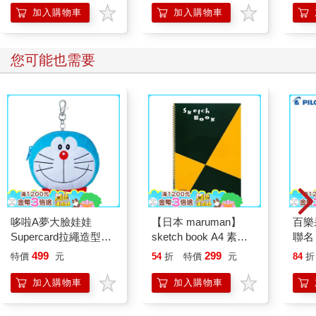
加入購物車
加入購物車
您可能也需要
哆啦A夢大臉娃娃
【日本 maruman】
百樂果
Supercard拉繩造型悠
sketch book A4 素描
聯名
遊卡【受託代銷】
本 繪圖本 空白繪圖本
499
299
特價
元
54
折
特價
元
84
折
速寫本
加入購物車
加入購物車