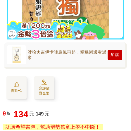
呀哈★吉伊卡哇旋風再起，精選周邊看過
加購
來
寫評價
喜歡+1
賺金幣
134
9
折
元
149
元
認購希望書包，幫助弱勢孩童上學不中斷！