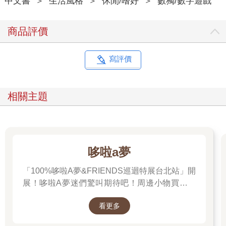
中文書
＞
生活風格
＞
休閒/嗜好
＞
數獨/數字遊戲
商品評價
寫評價
相關主題
哆啦a夢
「100%哆啦A夢&FRIENDS巡迴特展台北站」開
展！哆啦A夢迷們驚叫期待吧！周邊小物買起來
先～
看更多