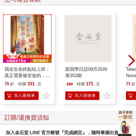
我在生命終點站上班：
跟我學日語08月2026
Taiw
真正需要被安放的，其
第353期
Nove
實是留下來的人
editi
331
171
79
折
特價
元
特價
元
73
折
180
加入購物車
加入購物車
訂購/退換貨須知
加入金石堂 LINE 官方帳號『完成綁定』，隨時掌握出貨動