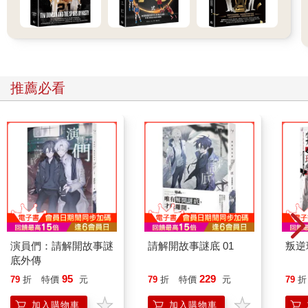
推薦必看
演員們：請解開故事謎
請解開故事謎底 01
叛逆
底外傳
95
229
79
折
特價
元
79
折
特價
元
79
折
加入購物車
加入購物車