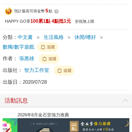
5
預計最高可得金幣
點
?
100累1點 4點抵1元
HAPPY GO享
折抵無上限
分類：
中文書
＞
生活風格
＞
休閒/嗜好
＞
數獨/數字遊戲
追蹤
作者：
張惠雄
追蹤
出版社：
智力工作室
追蹤
出版日：
2020/07/28
活動訊息
2026年8月金石堂強力推薦