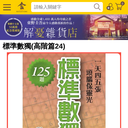
0
標準數獨(高階篇24)