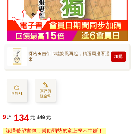
呀哈★吉伊卡哇旋風再起，精選周邊看過
加購
來
寫評價
喜歡+1
賺金幣
134
9
折
元
149
元
認購希望書包，幫助弱勢孩童上學不中斷！