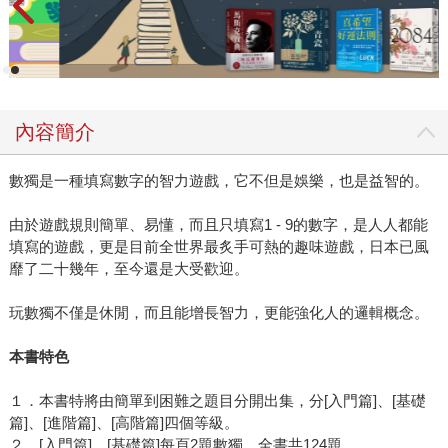
內容簡介
數獨是一種填寫數字的智力遊戲，它不但是娛樂，也是益智的。
由於遊戲規則簡單、易懂，而且只填寫1 - 9的數字，是人人都能
填寫的遊戲，更是目前全世界最炙手可熱的趣味遊戲，日本已風
靡了二十幾年，至今還是大受歡迎。
玩數獨不僅是休閒，而且能增長智力，更能強化人的邏輯概念。
本書特色
１．本書特將由簡單到困難之題目分開出集，分[入門篇]、[基礎
篇]、[進階篇]、[高階篇]四個等級。
２．[入門篇]、[基礎篇]每頁2題數獨，全書共124題。