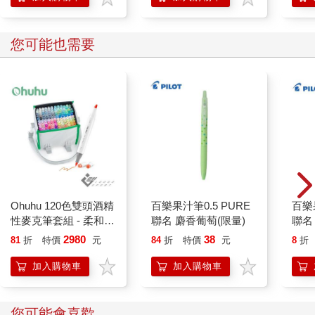
您可能也需要
Ohuhu 120色雙頭酒精
百樂果汁筆0.5 PURE
百樂果
性麥克筆套組 - 柔和色
聯名 麝香葡萄(限量)
聯名
系
2980
38
81
折
特價
元
84
折
特價
元
8
折
加入購物車
加入購物車
您可能會喜歡