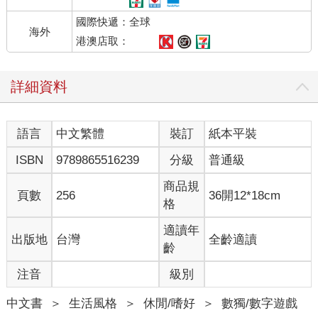
國際快遞：全球
海外
港澳店取：
詳細資料
語言
中文繁體
裝訂
紙本平裝
ISBN
9789865516239
分級
普通級
商品規
頁數
256
36開12*18cm
格
適讀年
出版地
台灣
全齡適讀
齡
注音
級別
中文書
＞
生活風格
＞
休閒/嗜好
＞
數獨/數字遊戲