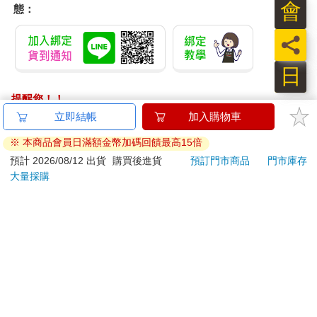
態：
員
日
提醒您！！
金石堂及銀行均不會請您操作ATM! 如接獲電話要求您前往
立即結帳
加入購物車
ATM提款機，請不要聽從指示，以免受騙上當！
※ 本商品會員日滿額金幣加碼回饋最高15倍
退換貨須知：
預計 2026/08/12 出貨
購買後進貨
預訂門市商品
門市庫存
大量採購
**提醒您，鑑賞期不等於試用期，退回商品須為全新狀態**
依據「消費者保護法」第19條及行政院消費者保護處公告之
「通訊交易解除權合理例外情事適用準則」，以下商品購買
後，除商品本身有瑕疵外，將不提供7天的猶豫期：
易於腐敗、保存期限較短或解約時即將逾期。（如：生
鮮食品）
依消費者要求所為之客製化給付。（客製化商品）
報紙、期刊或雜誌。（含MOOK、外文雜誌）
經消費者拆封之影音商品或電腦軟體。