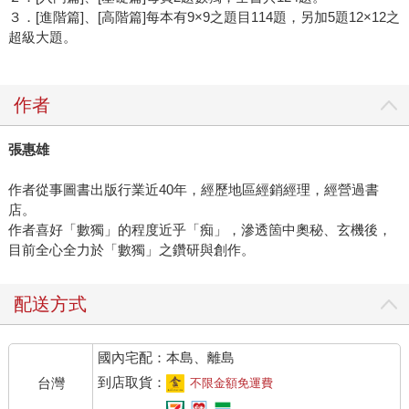
３．[進階篇]、[高階篇]每本有9×9之題目114題，另加5題12×12之
超級大題。
作者
張惠雄
作者從事圖書出版行業近40年，經歷地區經銷經理，經營過書
店。
作者喜好「數獨」的程度近乎「痴」，滲透箇中奧秘、玄機後，
目前全心全力於「數獨」之鑽研與創作。
配送方式
國內宅配：本島、離島
到店取貨：
台灣
不限金額免運費