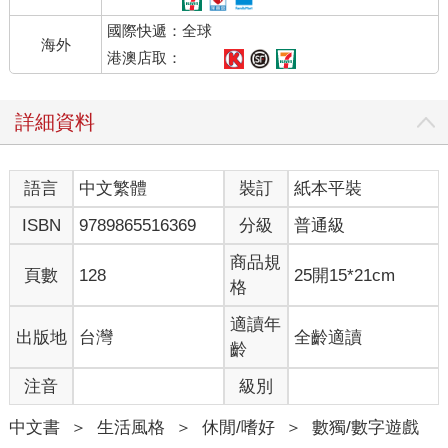
國際快遞：全球
海外
港澳店取：
詳細資料
語言
中文繁體
裝訂
紙本平裝
ISBN
9789865516369
分級
普通級
商品規
頁數
128
25開15*21cm
格
適讀年
出版地
台灣
全齡適讀
齡
注音
級別
中文書
＞
生活風格
＞
休閒/嗜好
＞
數獨/數字遊戲