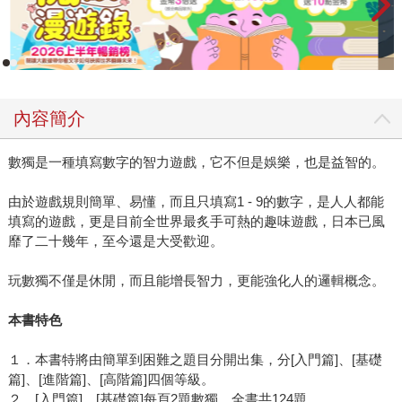
內容簡介
數獨是一種填寫數字的智力遊戲，它不但是娛樂，也是益智的。
由於遊戲規則簡單、易懂，而且只填寫1 - 9的數字，是人人都能
填寫的遊戲，更是目前全世界最炙手可熱的趣味遊戲，日本已風
靡了二十幾年，至今還是大受歡迎。
玩數獨不僅是休閒，而且能增長智力，更能強化人的邏輯概念。
本書特色
１．本書特將由簡單到困難之題目分開出集，分[入門篇]、[基礎
篇]、[進階篇]、[高階篇]四個等級。
２．[入門篇]、[基礎篇]每頁2題數獨，全書共124題。