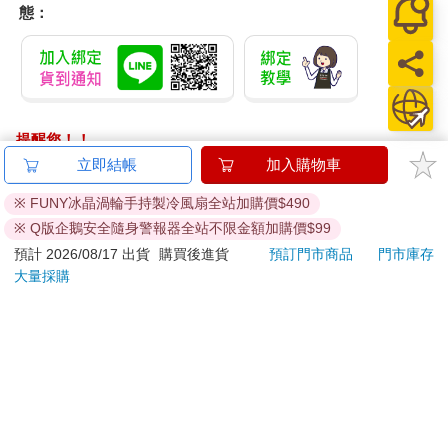
態：
提醒您！！
金石堂及銀行均不會請您操作ATM! 如接獲電話要求您前往
立即結帳
加入購物車
ATM提款機，請不要聽從指示，以免受騙上當！
※ FUNY冰晶渦輪手持製冷風扇全站加購價$490
退換貨須知：
※ Q版企鵝安全隨身警報器全站不限金額加購價$99
**提醒您，鑑賞期不等於試用期，退回商品須為全新狀態**
預計 2026/08/17 出貨
購買後進貨
預訂門市商品
門市庫存
依據「消費者保護法」第19條及行政院消費者保護處公告之
大量採購
「通訊交易解除權合理例外情事適用準則」，以下商品購買
後，除商品本身有瑕疵外，將不提供7天的猶豫期：
易於腐敗、保存期限較短或解約時即將逾期。（如：生
鮮食品）
依消費者要求所為之客製化給付。（客製化商品）
報紙、期刊或雜誌。（含MOOK、外文雜誌）
經消費者拆封之影音商品或電腦軟體。