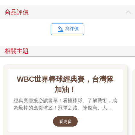
商品評價
寫評價
相關主題
WBC世界棒球經典賽，台灣隊
加油！
經典賽應援必讀書單！看懂棒球、了解戰術，成
為最棒的應援球迷！冠軍之路、陳傑憲、大谷翔
平傳記、側寫一次收齊！ 【投票給你想要的棒球
看更多
書，抽共5000點金幣】進入棒球書頁面，點擊
「喜歡+1」，即參與抽獎！