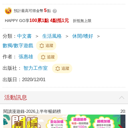
5
預計最高可得金幣
點
?
100累1點 4點抵1元
HAPPY GO享
折抵無上限
分類：
中文書
＞
生活風格
＞
休閒/嗜好
＞
數獨/數字遊戲
追蹤
作者：
張惠雄
追蹤
出版社：
智力工作室
追蹤
出版日：
2020/12/01
活動訊息
閱讀漫遊錄-2026上半年暢銷榜
2