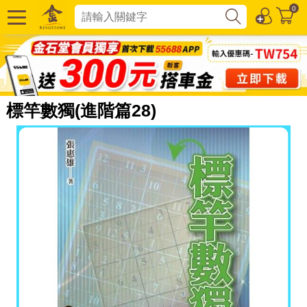
0
標竿數獨(進階篇28)