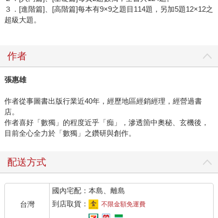
３．[進階篇]、[高階篇]每本有9×9之題目114題，另加5題12×12之
超級大題。
作者
張惠雄
作者從事圖書出版行業近40年，經歷地區經銷經理，經營過書
店。
作者喜好「數獨」的程度近乎「痴」，滲透箇中奧秘、玄機後，
目前全心全力於「數獨」之鑽研與創作。
配送方式
國內宅配：本島、離島
到店取貨：
台灣
不限金額免運費