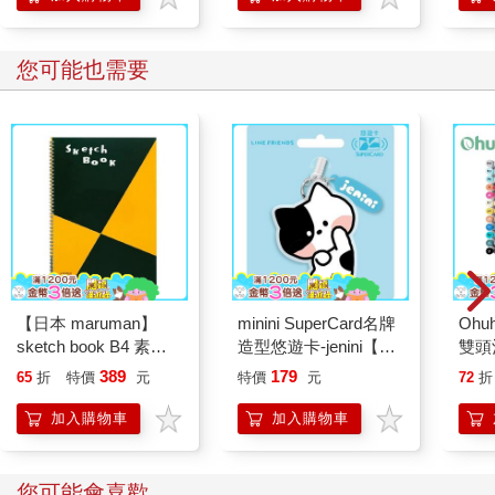
您可能也需要
【日本 maruman】
minini SuperCard名牌
Ohuh
sketch book B4 素描
造型悠遊卡-jenini【受
雙頭
本 繪圖本 空白繪圖本
託代銷】
389
179
65
折
特價
元
特價
元
72
折
速寫本
加入購物車
加入購物車
您可能會喜歡