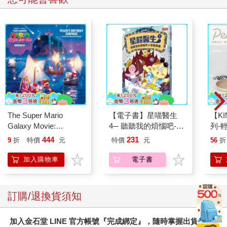
The Super Mario
【電子書】星喵醫生
【KI
Galaxy Movie:
4─ 聽聽我的煩惱吧-假
列-
Peach`s Birthday
期挑戰
平煎
444
231
9
折
特價
元
特價
元
56
折
Surprise: The Super
Mario Galaxy Movie
加入購物車
電子書
Storybook
訂購/退換貨須知
加入金石堂 LINE 官方帳號『完成綁定』，隨時掌握出貨動