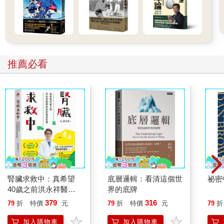
推薦必看
腎臟求救中：真希望
底層邏輯：看清這個世
祕密
40歲之前洪永祥醫師
界的底牌
就告訴我這些事
379
316
79
折
特價
元
79
折
特價
元
79
折
加入購物車
加入購物車