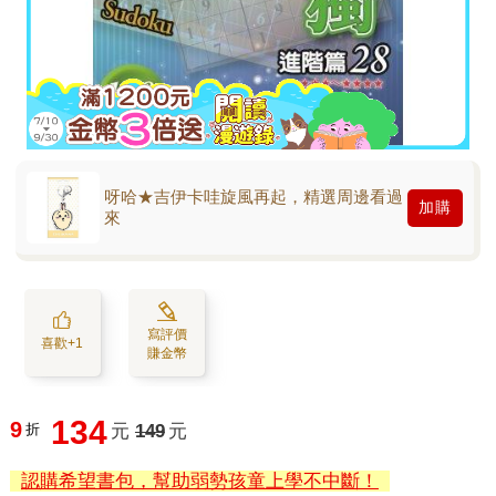
呀哈★吉伊卡哇旋風再起，精選周邊看過
加購
來
寫評價
喜歡+1
賺金幣
134
9
折
元
149
元
認購希望書包，幫助弱勢孩童上學不中斷！