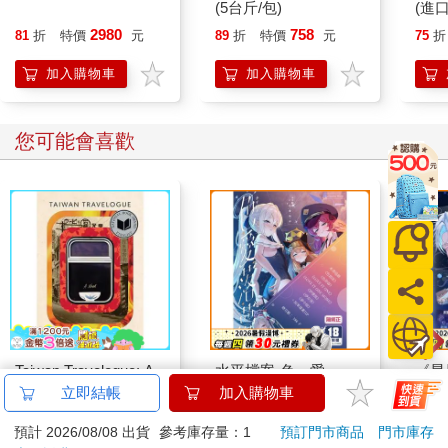
性麥克筆套組 - 柔和色
(5台斤/包)
(進
系
2980
758
81
折
特價
元
89
折
特價
元
75
折
加入購物車
加入購物車
您可能會喜歡
Taiwan Travelogue: A
水平檔案-色・愛・
《星
Novel(U.S.-printed
落・夢-總集篇
嘉賓
立即結帳
加入購物車
edition)
499
480
73
折
特價
元
特價
元
特價
預計 2026/08/08 出貨
參考庫存量：1
預訂門市商品
門市庫存