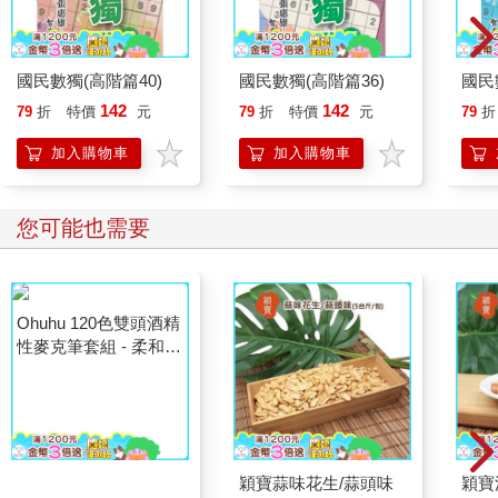
國民數獨(高階篇40)
國民數獨(高階篇36)
國民
142
142
79
折
特價
元
79
折
特價
元
79
折
加入購物車
加入購物車
您可能也需要
Ohuhu 120色雙頭酒精
穎寶蒜味花生/蒜頭味
穎寶