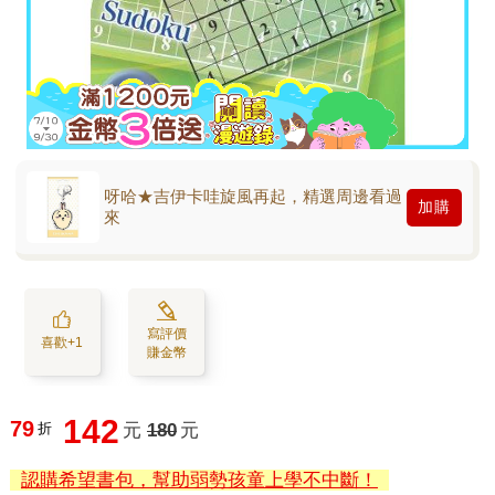
呀哈★吉伊卡哇旋風再起，精選周邊看過
加購
來
寫評價
喜歡+1
賺金幣
142
79
折
元
180
元
認購希望書包，幫助弱勢孩童上學不中斷！