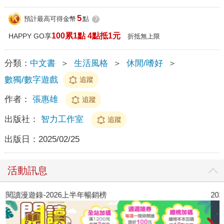
5
預計最高可得金幣
點
?
100累1點 4點抵1元
HAPPY GO享
折抵無上限
分類：
中文書
＞
生活風格
＞
休閒/嗜好
＞
數獨/數字遊戲
追蹤
作者：
張惠雄
追蹤
出版社：
智力工作室
追蹤
出版日：
2025/02/25
活動訊息
閱讀漫遊錄-2026上半年暢銷榜
2