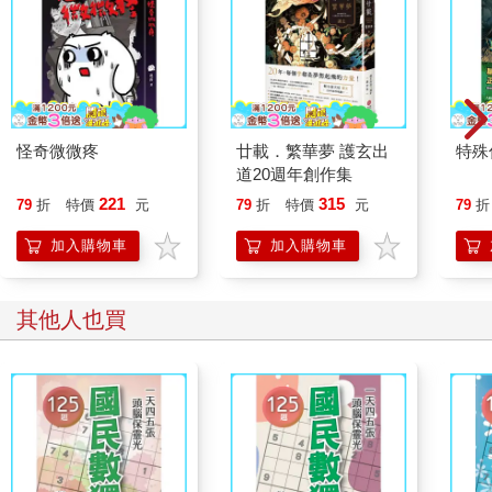
怪奇微微疼
廿載．繁華夢 護玄出
特殊傳
道20週年創作集
221
315
79
折
特價
元
79
折
特價
元
79
折
加入購物車
加入購物車
其他人也買