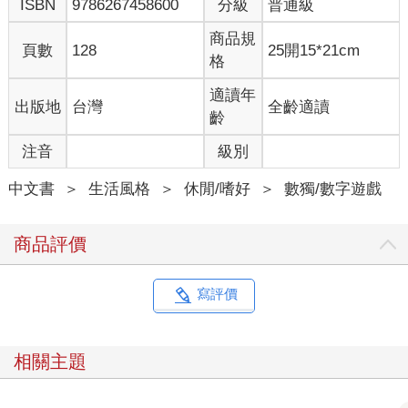
ISBN
9786267458600
分級
普通級
商品規
頁數
128
25開15*21cm
格
適讀年
出版地
台灣
全齡適讀
齡
注音
級別
中文書
＞
生活風格
＞
休閒/嗜好
＞
數獨/數字遊戲
商品評價
寫評價
相關主題