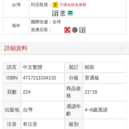
到店取貨：
台灣
不限金額免運費
國際快遞：全球
海外
港澳店取：
詳細資料
語言
中文繁體
裝訂
精裝
ISBN
4717211034132
分級
普通級
商品規
頁數
224
21*18
格
適讀年
出版地
台灣
4~6歲適讀
齡
注音
有注音
級別