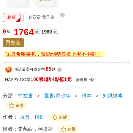
?
精裝
金石堂 電子書
1764
9
折
元
1960
元
買整套
認購希望書包，幫助弱勢孩童上學不中斷！
85
預計最高可得金幣
點
?
100累1點 4點抵1元
HAPPY GO享
折抵無上限
分類：
中文書
＞
童書/青少年
＞
繪本
＞
知識繪本
追蹤
作者：
西恩．柯維
追蹤
繪者：
史戴西．柯提斯
追蹤