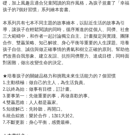
礎，加上風趣且適合兒童閱讀的寫作風格，為孩子規畫了「幸福
孩子的7個好習慣」系列繪本套書。
本系列共有七本不同主題的故事繪本，以貼近生活的故事為引
導，讓孩子在輕鬆閱讀的同時，循序漸進的從個人、同儕、社會
三大範疇中，和作者一起討論獨立自主、計畫擬定與實踐、團隊
合作、雙贏策略、知己解彼、身心平衡等重要的人生課題。培養
孩子自信、誠信與做正確事情的勇氣和樹立正確的原則。幫助他
們改善自我形象、建立友誼、抗拒同儕壓力、達成目標，同時面
對困難，做出改變生命的決定。
★培養孩子的關鍵品格力和挑戰未來生活能力的７個習慣
1.主動積極：做自己的主人，為生活負責。
2.以終為始：做事有目標，訂計畫。
3.要事第一：先做重要的事，再做喜歡的事。
4.雙贏思維：人人都是贏家。
5.知彼解己：先聆聽，再開口。
6.統合綜效：樂於合作，1加1大於2。
7.不斷更新：身心平衡，感覺最棒。