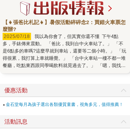
【👧張爸比札記👧】暑假活動碎碎念2：買錯火車票怎
麼辦?
2025/07/18
我以為你會了，但其實你還不懂 下午4點
多，手錶傳來震動。 「爸比，我到台中火車站了。」 「不
是6點多的車嗎?這麼早就到車站，還要等二個小時。」 「玩
得很累，我打算上車就睡覺。」 「台中火車站一樓不都一堆
餐廳，吃點東西跟同學喝飲料就晃過去了。」 「嗯，我找位
置坐。先去拿車票。」 －－－－－－－－－－－－－－－－
－－－－－－－－－－－－－－－－－－－－－－ 手機響
起，接通傳來笑聲~ 「爸爸.爸爸.爸爸.好糗喔，我跟同學在領
優惠活動
票機前尖叫。」。我買錯時間了，我買到早上6點了，不是18
點的火車票」 「你能不能用正常的速度再說一次，小聲點，
金石堂每月為孩子選出各類優質童書，視角多元，值得推薦！
我旁邊都是同事。」 「........喔喔。巴拉巴拉~~」 「買錯火
車票時間也不用太緊張。你去人工售票口跟售票阿姨說，沒
活動訊息
搭上車是可以換後面的相同等級車次，但是無座票。」 「爸