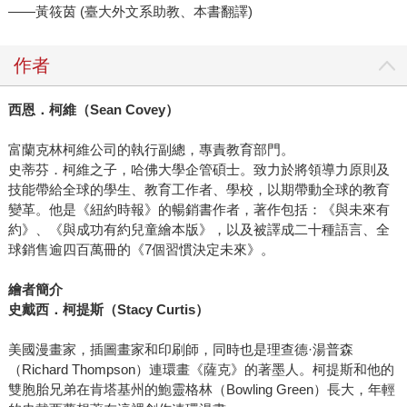
——黃筱茵 (臺大外文系助教、本書翻譯)
作者
西恩．柯維（Sean Covey）
富蘭克林柯維公司的執行副總，專責教育部門。
史蒂芬．柯維之子，哈佛大學企管碩士。致力於將領導力原則及
技能帶給全球的學生、教育工作者、學校，以期帶動全球的教育
變革。他是《紐約時報》的暢銷書作者，著作包括：《與未來有
約》、《與成功有約兒童繪本版》，以及被譯成二十種語言、全
球銷售逾四百萬冊的《7個習慣決定未來》。
繪者簡介
史戴西．柯提斯（Stacy Curtis）
美國漫畫家，插圖畫家和印刷師，同時也是理查德·湯普森
（Richard Thompson）連環畫《薩克》的著墨人。柯提斯和他的
雙胞胎兄弟在肯塔基州的鮑靈格林（Bowling Green）長大，年輕