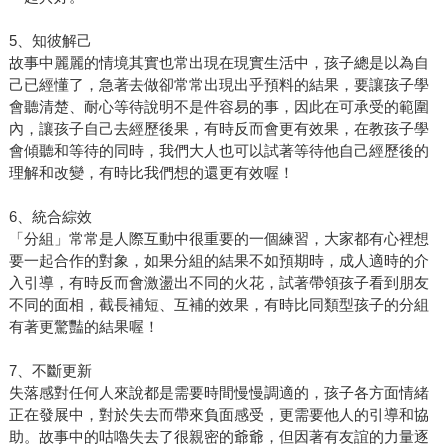
5、知彼解己
故事中麗麗的情境其實也常出現在現實生活中，孩子總是以為自
己已經懂了，急著去做卻常常出現出乎預料的結果，要讓孩子學
會聽清楚、耐心等待說明不是件容易的事，因此在可承受的範圍
內，讓孩子自己去經歷後果，有時反而會更有效果，在教孩子學
會傾聽和等待的同時，我們大人也可以試著等待他自己經歷後的
理解和改變，有時比我們想的還更有效喔！
6、統合綜效
「分組」常常是人際互動中很重要的一個練習，大家都有心裡想
要一起合作的對象，如果分組的結果不如預期時，成人適時的介
入引導，有時反而會激盪出不同的火花，試著帶領孩子看到朋友
不同的面相，截長補短、互補的效果，有時比同類型孩子的分組
有著更驚豔的結果喔！
7、不斷更新
失落感對任何人來說都是需要時間慢慢調適的，孩子各方面情緒
正在發展中，對於失去而帶來負面感受，更需要他人的引導和協
助。故事中的咕嚕失去了很親密的爺爺，但因著有友誼的力量逐