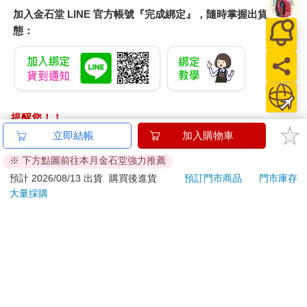
加入金石堂 LINE 官方帳號『完成綁定』，隨時掌握出貨動
態：
提醒您！！
金石堂及銀行均不會請您操作ATM! 如接獲電話要求您前往
立即結帳
加入購物車
ATM提款機，請不要聽從指示，以免受騙上當！
※ 下方點圖前往本月金石堂強力推薦
退換貨須知：
預計 2026/08/13 出貨
購買後進貨
預訂門市商品
門市庫存
大量採購
**提醒您，鑑賞期不等於試用期，退回商品須為全新狀態**
依據「消費者保護法」第19條及行政院消費者保護處公告之
「通訊交易解除權合理例外情事適用準則」，以下商品購買
後，除商品本身有瑕疵外，將不提供7天的猶豫期：
易於腐敗、保存期限較短或解約時即將逾期。（如：生
鮮食品）
依消費者要求所為之客製化給付。（客製化商品）