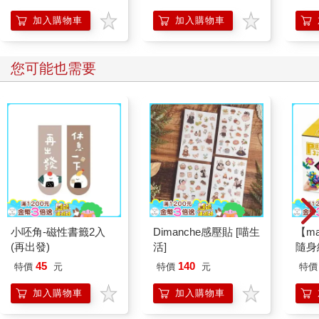
【首
加入購物車
加入購物車
您可能也需要
小呸角-磁性書籤2入
Dimanche感壓貼 [喵生
【m
(再出發)
活]
隨身組
45
140
特價
元
特價
元
特價
加入購物車
加入購物車