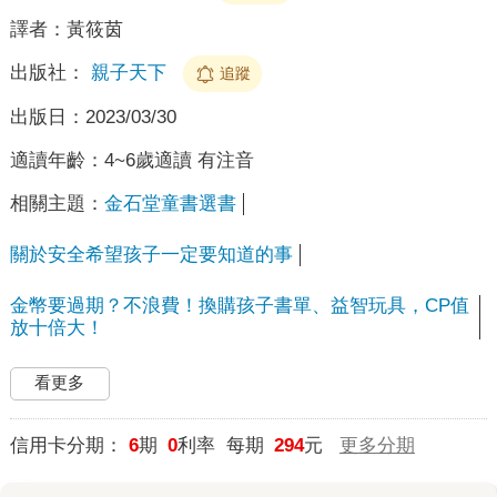
譯者：
黃筱茵
出版社：
親子天下
追蹤
出版日：
2023/03/30
適讀年齡：
4~6歲適讀 有注音
相關主題：
金石堂童書選書
關於安全希望孩子一定要知道的事
金幣要過期？不浪費！換購孩子書單、益智玩具，CP值
放十倍大！
看更多
信用卡分期：
6
期
0
利率 每期
294
元
更多分期