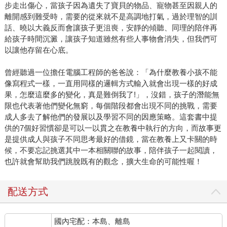
步走出傷心，當孩子因為遺失了寶貝的物品、寵物甚至因親人的
離開感到難受時，需要的從來就不是高調地打氣，過於理智的訓
話、曉以大義反而會讓孩子更沮喪，安靜的傾聽、同理的陪伴再
給孩子時間沉澱，讓孩子知道雖然有些人事物會消失，但我們可
以讓他存留在心底。
曾經聽過一位擔任電腦工程師的爸爸說：「為什麼教養小孩不能
像寫程式一樣，一直用同樣的邏輯方式輸入就會出現一樣的好成
果，怎麼這麼多的變化，真是難倒我了!」，沒錯，孩子的潛能無
限也代表著他們變化無窮，每個階段都會出現不同的挑戰，需要
成人多去了解他們的發展以及學習不同的因應策略。這套書中提
供的7個好習慣卻是可以一以貫之在教養中執行的方向，而故事更
是提供成人與孩子不同思考最好的借鏡，當在教養上又卡關的時
候，不要忘記挑選其中一本相關聯的故事，陪伴孩子一起閱讀，
也許就會幫助我們跳脫既有的觀念，擴大生命的可能性喔！
配送方式
國內宅配：本島、離島