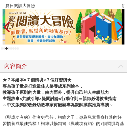
爸換到票了。原本想搭車次的時間。到車站你再來接我。」
讀大冒險
飢餓遊戲前傳
「遇事先別緊張，冷靜點想好該怎麼辦。如果爸爸媽媽不在
身邊，你長大了要懂得如何向四周的人求助。 爸爸教你怎麼
用台鐵APP買票，怎麼自己第一次操作就失誤了。 同學沒說
什麼吧 所以說要養成24小時制的習慣。用上午下午的容易弄
錯。 我以為你會了，但其實你還不懂。。」 「同學沒有說什
麼，我們很歡樂的大笑，我覺得糗而已。」 「那你要安心睡
覺可能就沒辦法了，上車先找位置坐。有人來趕就還給人
家。」 「好喔，那沒事了，我跟同學去買東西吃。」 「爸
比，我愛你。」 「少來這套。。」
內容簡介
★７本繪本×７個情境×７個好習慣★
專為孩子量身打造最佳人格養成系列繪本，
教導孩子原則的力量，由內而外，提升自己的人生續航力
主題故事×共讀引導×提問討論×行動守則＝親師必備教養指南
～中文版獨家收錄幼教專家何翩翩專為親師撰寫推薦導讀～
《與成功有約》作者史蒂芬．柯維之子，專為兒童量身打造的好
習慣養成最佳指標！柯維以暢銷書《與成功有約》的7個習慣為基