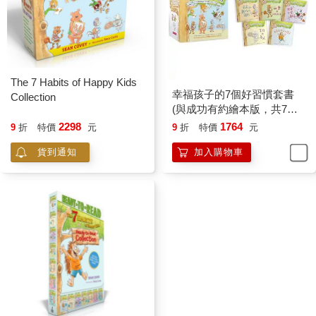
The 7 Habits of Happy Kids
幸福孩子的7個好習慣套書
Collection
(與成功有約繪本版，共7冊):
培養孩子的關鍵品格力和挑
2298
1764
9
折
特價
元
9
折
特價
元
戰未來的生活能
貨到通知
加入購物車