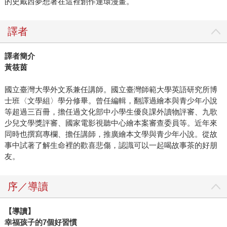
的史戴西夢想著在這裡創作連環漫畫。
譯者
譯者簡介
黃筱茵
國立臺灣大學外文系兼任講師。國立臺灣師範大學英語研究所博
士班〈文學組〉學分修畢。曾任編輯，翻譯過繪本與青少年小說
等超過三百冊，擔任過文化部中小學生優良課外讀物評審、九歌
少兒文學獎評審、國家電影視聽中心繪本案審查委員等。近年來
同時也撰寫專欄、擔任講師，推廣繪本文學與青少年小說。從故
事中試著了解生命裡的歡喜悲傷，認識可以一起喝故事茶的好朋
友。
序／導讀
【導讀】
幸福孩子的7個好習慣