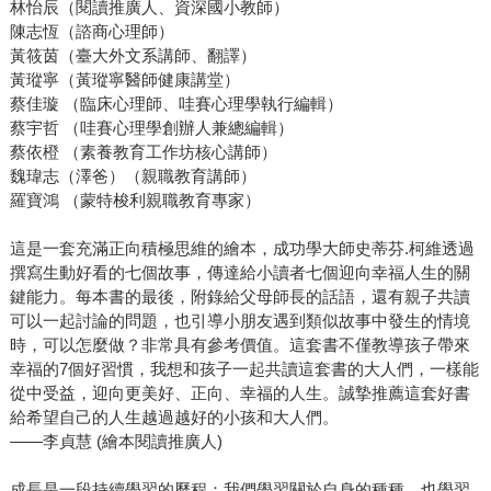
林怡辰（閱讀推廣人、資深國小教師）
陳志恆（諮商心理師）
黃筱茵（臺大外文系講師、翻譯）
黃瑽寧（黃瑽寧醫師健康講堂）
蔡佳璇 （臨床心理師、哇賽心理學執行編輯）
蔡宇哲 （哇賽心理學創辦人兼總編輯）
蔡依橙 （素養教育工作坊核心講師）
魏瑋志（澤爸）（親職教育講師）
羅寶鴻 （蒙特梭利親職教育專家）
這是一套充滿正向積極思維的繪本，成功學大師史蒂芬.柯維透過
撰寫生動好看的七個故事，傳達給小讀者七個迎向幸福人生的關
鍵能力。每本書的最後，附錄給父母師長的話語，還有親子共讀
可以一起討論的問題，也引導小朋友遇到類似故事中發生的情境
時，可以怎麼做？非常具有參考價值。這套書不僅教導孩子帶來
幸福的7個好習慣，我想和孩子一起共讀這套書的大人們，一樣能
從中受益，迎向更美好、正向、幸福的人生。誠摯推薦這套好書
給希望自己的人生越過越好的小孩和大人們。
——李貞慧 (繪本閱讀推廣人)
成長是一段持續學習的歷程：我們學習關於自身的種種，也學習