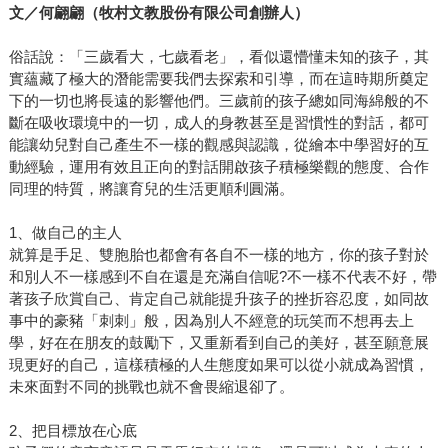
文／何翩翩（牧村文教股份有限公司創辦人）
俗話說：「三歲看大，七歲看老」，看似還懵懂未知的孩子，其
實蘊藏了極大的潛能需要我們去探索和引導，而在這時期所奠定
下的一切也將長遠的影響他們。三歲前的孩子總如同海綿般的不
斷在吸收環境中的一切，成人的身教甚至是習慣性的對話，都可
能讓幼兒對自己產生不一樣的觀感與認識，從繪本中學習好的互
動經驗，運用有效且正向的對話開啟孩子積極樂觀的態度、合作
同理的特質，將讓育兒的生活更順利圓滿。
1、做自己的主人
就算是手足、雙胞胎也都會有各自不一樣的地方，你的孩子對於
和別人不一樣感到不自在還是充滿自信呢?不一樣不代表不好，帶
著孩子欣賞自己、肯定自己就能提升孩子的挫折容忍度，如同故
事中的豪豬「刺刺」般，因為別人不經意的玩笑而不想再去上
學，好在在朋友的鼓勵下，又重新看到自己的美好，甚至願意展
現更好的自己，這樣積極的人生態度如果可以從小就成為習慣，
未來面對不同的挑戰也就不會畏縮退卻了。
2、把目標放在心底