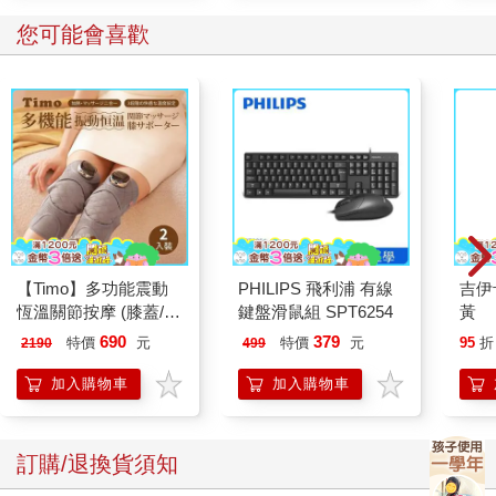
您可能會喜歡
【Timo】多功能震動
PHILIPS 飛利浦 有線
吉伊
恆溫關節按摩 (膝蓋/
鍵盤滑鼠組 SPT6254
黃
肩/手肘通用) 無線充電
690
379
特價
元
特價
元
95
折
2190
499
加熱護膝 智能震動護
膝熱敷【雙入組】
加入購物車
加入購物車
訂購/退換貨須知