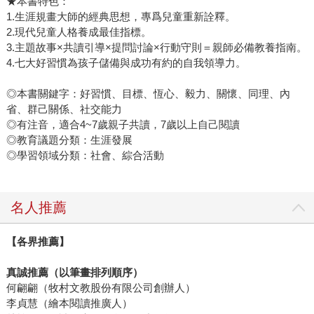
★本書特色：
1.生涯規畫大師的經典思想，專爲兒童重新詮釋。
2.現代兒童人格養成最佳指標。
3.主題故事×共讀引導×提問討論×行動守則＝親師必備教養指南。
4.七大好習慣為孩子儲備與成功有約的自我領導力。
◎本書關鍵字：好習慣、目標、恆心、毅力、關懷、同理、內
省、群己關係、社交能力
◎有注音，適合4~7歲親子共讀，7歲以上自己閱讀
◎教育議題分類：生涯發展
◎學習領域分類：社會、綜合活動
名人推薦
【各界推薦】
真誠推薦（以筆畫排列順序）
何翩翩（牧村文教股份有限公司創辦人）
李貞慧（繪本閱讀推廣人）