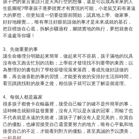
孩子們的童言童語只是天馬行空的想像，還是可以成為未來的人
生藍圖呢?帶著孩子逐夢踏實才有實現的可能，小老鼠艾莉有著遠
大的夢想，但更知道一切要從眼前開始，認真地上學、做家事、
好好地睡覺...，唯有專注好眼前該做的事才是未來成就的基石，
把目標放在心底，拆解步驟過程，腳踏實地的執行，夢想就會在
不遠處等你囉！
3、先做重要的事
讓生命條理分明聽起來簡單，做起來可不容易，孩子滿地的玩具
沒有收又跑去忙別的活動；上學前才發現找不到要帶的東西；以
為整理好的書包到了學校卻發現落東落西，養成先做好該做的
事，再去做喜歡的事的習慣，才能更有效的安排好生活與時間，
看完跳跳找鞋的故事之後，相信孩子就可以更了解這個道理。
4、每個人都是贏家
很多孩子都會卡在輸贏裡，接受自己輸了的確不是件簡單的事，
這時轉念就顯得益發重要，沒有人可以是永遠的冠軍，而輸了也
不代表就是永遠的失敗者，讓孩子了解沒有人是完美的，欣賞自
己的優點，也練習接受自己還需要努力的地方，唯有心平氣和地
接受自己的不足，才能看到對方的優點，甚至真誠的予以讚美，
一起共好。