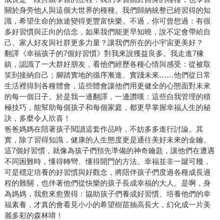
關於身旁他人與這個大世界的種種。我們歸納統整已經習得的知
識，希望生命的旅途變得更豐富快樂。不過，你可曾想過：有很
多好習慣與正向的信念，如果我們能更早知曉，說不定會帶給自
己、家人好友與社群更多力量？讓我們所在的小宇宙更美好？
翻譯《幸福孩子的7個好習慣》對我來說獲益良多。我走進7橡
鎮，認識了一大群好朋友，看他們經歷各種心情與感受：從被取
笑到接納自己；腳踏實地的循序漸進、實踐未來……他們從日常
生活裡得到各種體會，這些體會讓他們用更健全的心態面對未來
的每一個日子。於是我一邊翻譯，一邊讚嘆：這些自我管理的積
極技巧，能幫助每個孩子和每個家庭，都更早掌握幸福人生的秘
訣，多麼令人欣喜！
爸爸媽媽在陪著孩子閱讀這套作品時，不妨多多進行討論。其
實，除了習得知識，健康的人生態度更是通往美好未來的金鑰。
這7個好習慣，就像為孩子們預先準備的神奇鑰匙，讓他們在遭遇
不同困難時，懂得轉彎、懂得開門的方法。幸福並非一蹴可幾，
可是穩定培養的好習慣與好觀念，將陪伴孩子們度過各種成長過
程的難關，也伴著他們從快樂的孩子長成幸福的大人。是啊，身
為媽媽，我愈來愈覺得：協助孩子們養成好習慣、培養他們的幸
福素養，才真的會看見小小的希望樹苗抽高長大，幻化成一片美
麗多彩的森林唷！