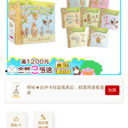
呀哈★吉伊卡哇旋風再起，精選周邊看過
加購
來
寫評價
喜歡+1
賺金幣