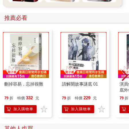
推薦必看
刪掉容易，忘掉很難
請解開故事謎底 01
演員
底外
332
229
79
折
特價
元
79
折
特價
元
79
折
加入購物車
加入購物車
其他人也買