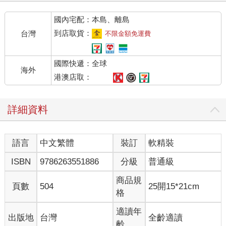
國內宅配：本島、離島
到店取貨：
台灣
不限金額免運費
國際快遞：全球
海外
港澳店取：
詳細資料
語言
中文繁體
裝訂
軟精裝
ISBN
9786263551886
分級
普通級
商品規
頁數
504
25開15*21cm
格
適讀年
出版地
台灣
全齡適讀
齡