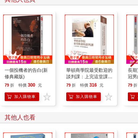
一個投機者的告白(新
華頓商學院最受歡迎的
長期
修典藏版)
談判課：上完這堂課，
冠男
世界都會聽你的【暢銷
資課
300
316
79
折
特價
元
79
折
特價
元
79
折
20萬冊增修版
加入購物車
加入購物車
其他人也看