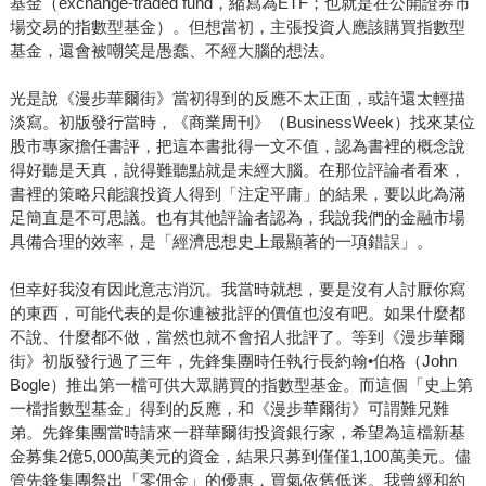
基金（exchange-traded fund，縮寫為ETF；也就是在公開證券市
場交易的指數型基金）。但想當初，主張投資人應該購買指數型
基金，還會被嘲笑是愚蠢、不經大腦的想法。
光是說《漫步華爾街》當初得到的反應不太正面，或許還太輕描
淡寫。初版發行當時，《商業周刊》（BusinessWeek）找來某位
股市專家擔任書評，把這本書批得一文不值，認為書裡的概念說
得好聽是天真，說得難聽點就是未經大腦。在那位評論者看來，
書裡的策略只能讓投資人得到「注定平庸」的結果，要以此為滿
足簡直是不可思議。也有其他評論者認為，我說我們的金融市場
具備合理的效率，是「經濟思想史上最顯著的一項錯誤」。
但幸好我沒有因此意志消沉。我當時就想，要是沒有人討厭你寫
的東西，可能代表的是你連被批評的價值也沒有吧。如果什麼都
不說、什麼都不做，當然也就不會招人批評了。等到《漫步華爾
街》初版發行過了三年，先鋒集團時任執行長約翰•伯格（John
Bogle）推出第一檔可供大眾購買的指數型基金。而這個「史上第
一檔指數型基金」得到的反應，和《漫步華爾街》可謂難兄難
弟。先鋒集團當時請來一群華爾街投資銀行家，希望為這檔新基
金募集2億5,000萬美元的資金，結果只募到僅僅1,100萬美元。儘
管先鋒集團祭出「零佣金」的優惠，買氣依舊低迷。我曾經和約