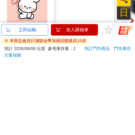
日
minini SuperCard名牌
百樂健握原子筆
Ohu
立即結帳
加入購物車
造型悠遊卡-conini【受
0.5PURE聯名 頂級白
性麥
※ 本商品會員日滿額金幣加碼回饋最高15倍
託代銷】
桃(限量)
179
187
特價
元
85
折
特價
元
87
折
預計 2026/08/08 出貨
參考庫存量：2
預訂門市商品
門市庫存
大量採購
加入購物車
加入購物車
您可能會喜歡