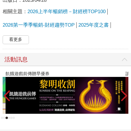
出版日：
2023/04/28
相關主題：
2026上半年暢銷榜－財經榜TOP100
2026第一季季暢銷-財經趨勢TOP
2025年度之書
看更多
活動訊息
讀懂全球首富極限思維
高
者