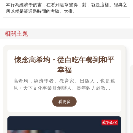
本行為經濟學的書，在看到這章覺得，對，就是這樣。經典之
相關主題
懷念高希均・從白吃午餐到和平
幸福
高希均，經濟學者、教育家、出版人，也是遠
見・天下文化事業群創辦人。長年致力於教育、
出版與知識傳播，將「天下哪有白吃的午餐」、
看更多
「讀一流書，做一流人」等觀念帶入台灣社會。
從學術研究到創辦媒體與出版事業，他始終關注
台灣發展與世界趨勢，期許以閱讀開拓視野、以
觀念推動進步。一生著述豐富，持續為社會引進
新知，也留下跨越世代的思想影響。