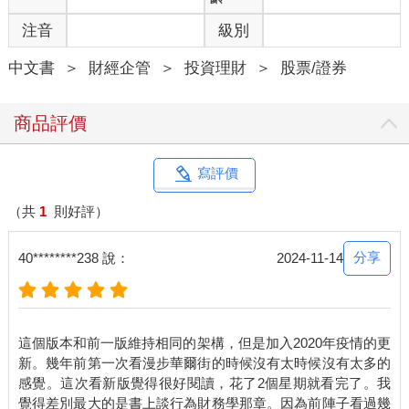
注音
級別
中文書
＞
財經企管
＞
投資理財
＞
股票/證券
商品評價
寫評價
（共
1
則好評）
分享
40********238 說：
2024-11-14
這個版本和前一版維持相同的架構，但是加入2020年疫情的更
新。幾年前第一次看漫步華爾街的時候沒有太時候沒有太多的
感覺。這次看新版覺得很好閱讀，花了2個星期就看完了。我
覺得差別最大的是書上談行為財務學那章。因為前陣子看過幾