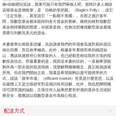
翰•伯格開玩笑說，股東可能只有我們兩個人吧。當時許多人都說
這檔基金是個敗筆，是「伯格的笨把戲」（Bogle’s Folly），說它
「注定失敗」，甚至說它「一點都不美國」。在那之後許多年
間，指數型基金都未能得到各方資金的青睞。雖然伯格對指數型
基金抱持樂觀的態度，但就算是他，也無法想像指數型基金最後
竟吸引到數兆美元的資金。
本書會舉出相當多證據，告訴讀者我們的市場會迅速對新的資訊
做出回應，而且效率極高。此外，根據多年累積而來的鐵證如
山，應該就連那些心有懷疑的人，也已經願意相信我所主張的指
數投資信念。而最重要的是，我寫這本書的目的，一直都希望能
夠作為一部全面的投資指南，清楚解釋種種概念，真正能為讀者
所用。但在我們開始之前，我還是希望能夠以盡可能簡單的方
式，談談「效率市場」（efficient market）究竟是什麼意思，以及
在媒體上又是怎樣經常對這個詞有所誤解。此外，我也想闡明幾
項可謂常識的論點，主張任何人如果想要有舒適的退休生活或財
務安全，都應該以指數型基金作為核心投資。
配送方式