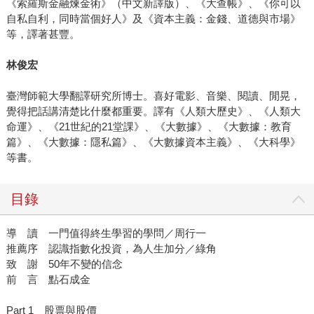
《索羅斯金融煉金術》（中文新譯版）、《大查帳》、《你可以
自私自利，同時當個好人》及《資本主義：金錢、道德與市場》
等，譯著甚豐。
林俊宏
臺灣師範大學翻譯研究所博士。喜好電影、音樂、閱讀、閒晃，
覺得把話講清楚比什麼都重要。譯有《人類大歷史》、《人類大
命運》、《21世紀的21堂課》、《大數據》、《大數據：教育
篇》、《大數據：隱私篇》、《大數據資本主義》、《大科學》
等書。
目錄
導 讀 一門值得終生學習的學問／周行一
推薦序 認識指數化投資，為人生加分／綠角
致 謝 50年不變的信念
前 言 點石成金
Part 1 股票與股價