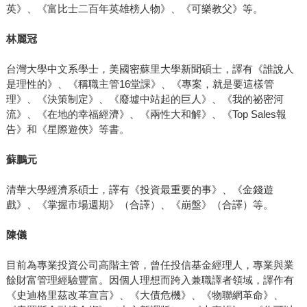
英》、《富比士二百年英雄榜人物》、《可樂教父》等。
林麗冠
台灣大學中文系學士，美國密蘇里大學新聞碩士，譯有《誰說人
是理性的》、《稱職主管16堂課》、《專案，就是要這樣管
理》、《決策制定》、《廢墟中站起的巨人》、《我的祕密河
流》、《在地的幸福經濟》、《兩性大和解》、《Top Sales報
告》和《星際遊俠》等書。
蘇鵬元
清華大學經濟系碩士，譯有《投資最重要的事》、《金錢遊
戲》、《掌握市場週期》（合譯）、《崩盤》（合譯）等。
陳儀
目前為專業投資公司高階主管，曾任投信基金經理人，專業與業
餘財富管理經驗豐富。因個人理想而跨入兼職譯者領域，譯作有
《史迪格里茲改革宣言》、《大債危機》、《物聯網革命》、