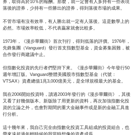
券，取得高於10％的報酬。那麼，就一定會有人多持有一些表現
落後的證券，少持有一些勝出的證券，得到落後市場的成果。
不管市場有沒有效率，有人勝出就一定有人落後。這是數學上的
必然。市場效率較低，不代表贏家就會比較多。
1973年，《漫步華爾街》首次刊行，得到低落的評價。1976年，
先鋒集團（Vanguard）發行首支指數型基金，資金募集困難，被
合作發行商建議中止。
但指數化投資的先行者們堅持下來。《漫步華爾街》今年發行50
週年增訂版。Vanguard整體美國股市指數型基金（代號：
VTSAX）資產總值1兆3,000億美元，是全球規模最大的基金。
我在2006開始投資時，讀過2003年發行的《漫步華爾街》，其後
又看了好幾個版本。新版除了用更新的資料，再次加強指數化投
資的立論之外，也會對期間的重大金融事件或是新的金融工具進
行分析。
這十幾年來，我自己完全由指數化投資工具組成的投資組合，也
帶來遠超過年輕時候的我當時想像的資產成長。