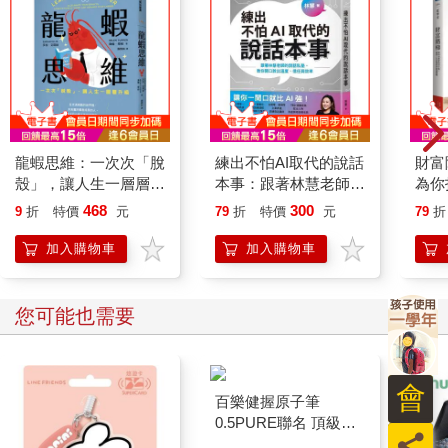
龍蝦思維：一次次「脫
練出不怕AI取代的說話
財富
殼」，讓人生一層層升
本事：跟著林慧老師的
為你
級
說話私塾，教你開口說
階段
468
300
9
折
特價
元
79
折
特價
元
79
折
出溫度、信任與效率
加入購物車
加入購物車
您可能也需要
員