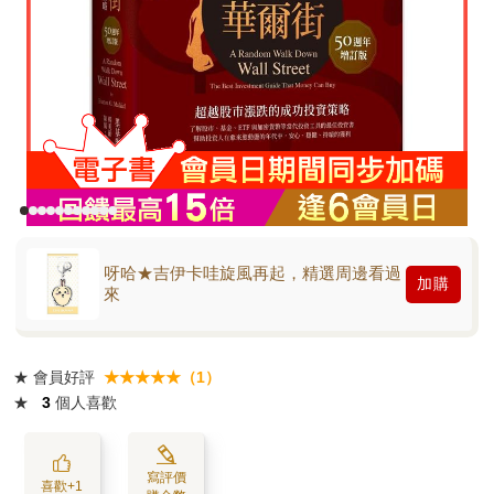
呀哈★吉伊卡哇旋風再起，精選周邊看過
加購
來
★
會員好評
★★★★★（1）
★
3
個人喜歡
寫評價
喜歡+1