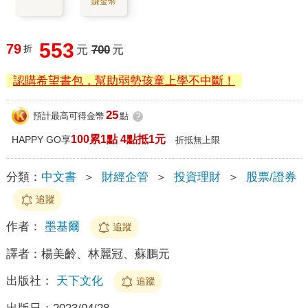
賺金幣
553
79
折
元
700
元
認購希望書包，幫助弱勢孩童上學不中斷！
25
預計最高可得金幣
點
?
100累1點 4點抵1元
HAPPY GO享
折抵無上限
分類：
中文書
＞
財經企管
＞
投資理財
＞
股票/證券
追蹤
作者：
墨基爾
追蹤
譯者：
楊美齡、林麗冠、蘇鵬元
出版社：
天下文化
追蹤