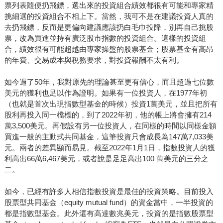
票列表隨便扔飛鏢，選出來的投資組合績效都很有可能和專家精
挑細選的投資組合不相上下。當然，我可不是在建議投資人真的
去扔飛鏢，反而是更偏向建議應該扔白毛巾投降，別再自己挑股
票，改為買進並持有廣泛股市指數的投資組合。這樣的投資組
合，績效很有可能超越由專家操盤的股票基金；股票基金有高昂
的年費、交易成本與稅務要求，對投資報酬不太有利。
如今過了50年，我對原先的理論甚至更有信心，而且超過七位數
美元的獲利也足以作為證明。如果有一位投資人，在1977年初
（也就是首次出現指數型基金的時候）投資1萬美元，並且把所有
股利再投入同一檔標的，到了2022年初，他的帳上將會擁有214
萬3,500美元。再假設有另一位投資人，在同樣的時間以同樣金額
買進一般的主動式共同基金，這筆投資只會成長為147萬7,033美
元。兩者的差異顯而易見。截至2022年1月1日，指數投資人的獲
利高出66萬6,467美元，或者說是足足高出100 萬美元的三分之
二。
如今，已經有許多人相信指數投資是最佳的投資策略。目前投入
股票型共同基金（equity mutual fund）的資金當中，一半投資的
都是指數型基金。此外還有高達數兆美元，投資的是指數股票型