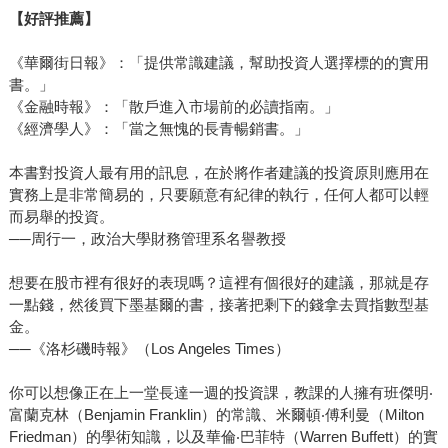
【好評推薦】
《華爾街日報》：「提供常識建議，幫助投資人選擇標的的實用
書。」
《金融時報》：「散戶進入市場前的必讀指南。」
《經濟學人》：「當之無愧的長青暢銷書。」
本書對投資人最有用的訊息，在於將作者建議的投資原則應用在
實務上是非常簡易的，只要願意有紀律的執行，任何人都可以輕
而易舉的投資。
──周行一，政治大學財務管理系名譽教授
想要在股市裡有很好的表現嗎？這裡有個很好的建議，那就是存
一點錢，然後買下墨基爾的書，接著把剩下的錢拿去買指數型基
金。
──《洛杉磯時報》（Los Angeles Times）
你可以想像正在上一堂長達一週的投資課，教課的人擁有班傑明‧
富蘭克林（Benjamin Franklin）的常識、米爾頓‧傅利曼（Milton
Friedman）的學術知識，以及華倫‧巴菲特（Warren Buffett）的實