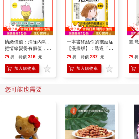
情緒價值：消除內耗，
一本書終結你的拖延症
臺灣
把情緒變得有價值，跟
【漫畫版】：透過「小
誰都能自在相處
行動」打開大腦的行動
316
237
79
折
特價
元
79
折
特價
元
79
折
開關，懶人也能變身
「行動派」的37個科
加入購物車
加入購物車
學方法
您可能也需要