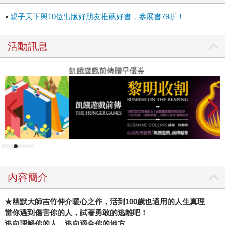
（大家）的是，「逃跑」這件事╱這個行為，其實是一種解
親子天下與10位出版好朋友推薦好書，參展書79折！
法。 不一定是最正解，但可能是當下很多事情的良好解方。
以下這些情境，不分國籍，不分地域，大概每個人都碰的
活動訊息
到： ●跟爸媽的相處可能讓人煩躁！ ●是自己照顧年老的父母
還是去安養院？不管哪種選擇都讓人心理壓力龐大！ ●職場不
飢餓遊戲前傳贈早優券
高
適應，被霸凌，受到騷擾，但是～～ ●老公怎樣都難溝通！ ●
者
爸媽老是拿我跟別人比較（內心超級受傷）！ 時代不停進
展，但，困擾人的處境，各式各樣的煩惱猶豫困惑，現在與
過去，還是驚人的相似，現在比起以往，往前踏出一步可能
容易一些，但對不少人來說，或許還是困難不已。 時代往
前，需要喘息的空間依舊（沒那麼多╱大），該怎麼辦？ 於
是香山醫生教大家逃跑。 多年前的日劇片名【逃避雖然可恥
但有用】（就是新垣結衣演的《月薪嬌妻》），在討論書名
的時候，被辦公室的大家拿出來反覆辯證。 要從這個紅遍全
內容簡介
網的片名來改書名嗎？ 會不會有太多類似的說法了？ 作者說
的逃跑是真的不管三七二十一的消失不見嗎？ 不是的。 逃
★幽默大師吉竹伸介暖心之作，活到100歲也適用的人生真理
跑在這本書裡，只是一種手段的代名詞，想告訴大家，逃跑
當你遇到傷害你的人，試著勇敢的逃離吧！
逃向理解你的人，逃向適合你的地方