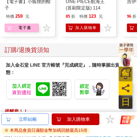
【電子書】小狐狸的帽
ONE PIECE航海王
吉伊
子
(首刷限定版) 114
259
123
特價
元
85
折
特價
元
96
折
電子書
加入購物車
訂購/退換貨須知
加入金石堂 LINE 官方帳號『完成綁定』，隨時掌握出貨動
態：
員
日
提醒您！！
金石堂及銀行均不會請您操作ATM! 如接獲電話要求您前往
立即結帳
加入購物車
ATM提款機，請不要聽從指示，以免受騙上當！
※ 本商品會員日滿額金幣加碼回饋最高15倍