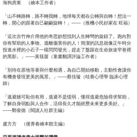
海狗房東 （繪本工作者）
「山不轉路轉，路不轉我轉，地球每天都在公轉與自轉！想法一
轉，開心的跟著自己翩翩旋轉！」——（推機小民好家在 旺福）
「這次吉竹伸介用他的奇思妙想找到人生轉彎的旋鈕了。跑向對
你有幫助的人事物、逃離傷害你的人！簡潔的訊息就像正午時分
投進水裡的小石子一樣閃閃發光，趕走了盤踞在生命旅途窄巷裡
的黑影。」——黃筱茵（童書翻譯評論工作者）
「別待在原地等著與什麼相遇，為自己開始移動，主動性會讓你
有機會發現更美的風景。」——蔡佳璇（哇賽心理學 臨床心理
師）
「逃避雖可恥但有用，逃避不是懦弱，懂得逃避危險尋求幫助，
了解自身弱點與人合作，活得長久才能經歷未來更多美好。」
——鄭俊德（閱讀人社群主編）
盧方方 （後青春繪本館主編）