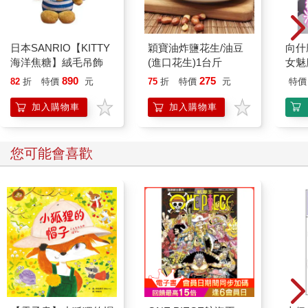
日本SANRIO【KITTY
穎寶油炸鹽花生/油豆
向什
海洋焦糖】絨毛吊飾
(進口花生)1台斤
女魅
890
275
82
折
特價
元
75
折
特價
元
特價
加入購物車
加入購物車
您可能會喜歡