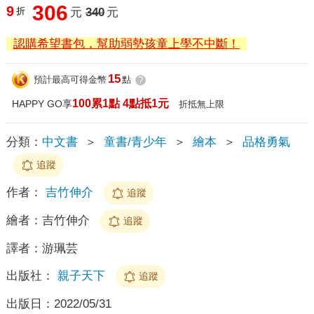
306
9
折
元
340
元
認購希望書包，幫助弱勢孩童上學不中斷！
15
預計最高可得金幣
點
?
100累1點 4點抵1元
HAPPY GO享
折抵無上限
分類：
中文書
＞
童書/青少年
＞
繪本
＞
品格勇氣
追蹤
作者：
吉竹伸介
追蹤
繪者：
吉竹伸介
追蹤
譯者：
游珮芸
出版社：
親子天下
追蹤
出版日：
2022/05/31