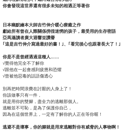
不可恥，反而是獲得自由的手段， 可以是心靈上的逃跑，幾
你會發現這世界還有很多未知的相遇正等著你
個小時的追劇，給自己一點喘息的空間； 也可以是實際的行
動，像是搬離現在的居所，去一個可以遠離無法負荷的現
狀，讓自己重新休整的地方。 所以最後，我們把書名定調為
日本幽默繪本大師吉竹伸介暖心療癒之作
《有時候，逃跑也沒關係》。 有時候，這三個字很重要。 有
獻給所有曾在人際關係徬徨迷惘的孩子，最受用的生存密語
一點喘息，有一點暫停，有自己的主控權，還有更多的期
亞馬遜讀者廣大迴響並讚譽
待。 逃跑達人香山麗香說，逃跑不是輸，無論如何一定要先
｢這是吉竹伸介寫過最好的書！｣、｢看完後心也跟著長大了！｣
有這樣的想法來支撐自己，避免過度負擔才能讓自己的身心
你是不是曾經遇過這種人……
平衡。 永遠都有可以逃跑的權利。 逃跑或者不想逃跑，都是
√覺得他完全不了解你
你的自由。 你是自己幸福生活的掌握者，找到最適合自己的
√跟他在一起會感到疲憊和恐懼
人生活法，才是正解，逃跑只是手段而已。 希望每個人都能
√曾被他惡毒的話語傷透心
找到自己的逃跑方式。
別再把時間浪費在討厭的人身上了！
你該做事只有一件，
就是用你的雙腳，盡全力的逃離那個人。
逃離並不可恥，是為了保護你自己，
因為在這個世界上，一定有了解你的人正在等你喔！
逃避不是壞事，你的腳就是用來逃離對你有威脅的人事物啊！