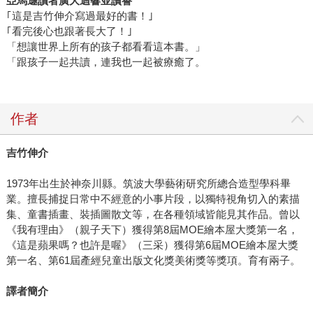
亞馬遜讀者廣大迴響並讚譽
｢這是吉竹伸介寫過最好的書！｣
｢看完後心也跟著長大了！｣
「想讓世界上所有的孩子都看看這本書。」
「跟孩子一起共讀，連我也一起被療癒了。
作者
吉竹伸介
1973年出生於神奈川縣。筑波大學藝術研究所總合造型學科畢
業。擅長捕捉日常中不經意的小事片段，以獨特視角切入的素描
集、童書插畫、裝插圖散文等，在各種領域皆能見其作品。曾以
《我有理由》（親子天下）獲得第8屆MOE繪本屋大獎第一名，
《這是蘋果嗎？也許是喔》（三采）獲得第6屆MOE繪本屋大獎
第一名、第61屆產經兒童出版文化獎美術獎等獎項。育有兩子。
譯者簡介