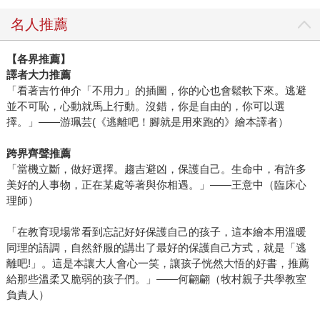
名人推薦
【各界推薦】
譯者大力推薦
「看著吉竹伸介「不用力」的插圖，你的心也會鬆軟下來。逃避
並不可恥，心動就馬上行動。沒錯，你是自由的，你可以選
擇。」——游珮芸(《逃離吧！腳就是用來跑的》繪本譯者）
跨界齊聲推薦
「當機立斷，做好選擇。趨吉避凶，保護自己。生命中，有許多
美好的人事物，正在某處等著與你相遇。」——王意中（臨床心
理師）
「在教育現場常看到忘記好好保護自己的孩子，這本繪本用溫暖
同理的語調，自然舒服的講出了最好的保護自己方式，就是「逃
離吧!」。這是本讓大人會心一笑，讓孩子恍然大悟的好書，推薦
給那些溫柔又脆弱的孩子們。」——何翩翩（牧村親子共學教室
負責人）