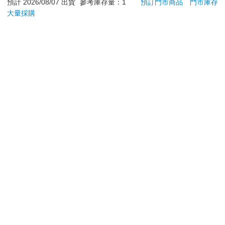
退換貨須知：
預計 2026/08/07 出貨
參考庫存量：1
預訂門市商品
門市庫存
大量採購
**提醒您，鑑賞期不等於試用期，退回商品須為全新狀態**
依據「消費者保護法」第19條及行政院消費者保護處公告之
「通訊交易解除權合理例外情事適用準則」，以下商品購買
後，除商品本身有瑕疵外，將不提供7天的猶豫期：
易於腐敗、保存期限較短或解約時即將逾期。（如：生
鮮食品）
依消費者要求所為之客製化給付。（客製化商品）
報紙、期刊或雜誌。（含MOOK、外文雜誌）
經消費者拆封之影音商品或電腦軟體。
非以有形媒介提供之數位內容或一經提供即為完成之線
上服務，經消費者事先同意始提供。（如：電子書、電
子雜誌、下載版軟體、虛擬商品…等）
已拆封之個人衛生用品。（如：內衣褲、刮鬍刀、除毛
刀…等）
若非上列種類商品，均享有到貨7天的猶豫期（含例假
日）。
辦理退換貨時，商品（組合商品恕無法接受單獨退貨）必須
是您收到商品時的原始狀態（包含商品本體、配件、贈品、