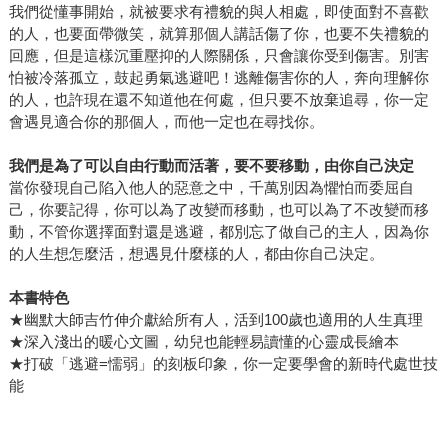
我們從懂事開始，就被要求有禮貌的與人相處，即使面對不喜歡
的人，也要面帶微笑，就算那個人講話傷了你，也要不失禮貌的
回應，但是這樣沉重壓抑的人際關係，只會讓你受到傷害。別害
怕被冷落孤立，鼓起勇氣逃避吧！逃離傷害你的人，奔向理解你
的人，也許現在還不知道他在何處，但只要不放棄追尋，你一定
會遇見適合你的那個人，而他一定也在尋找你。
我們是為了可以自由行動而活著，要不要移動，由你自己決定
當你發現自己陷入他人的惡意之中，千萬別因為懼怕而委屈自
己，你要記得，你可以為了改變而移動，也可以為了不改變而移
動，不管你選擇面對還是逃避，都別忘了做自己的主人，因為你
的人生想怎麼活，想遇見什麼樣的人，都由你自己決定。
本書特色
★幽默大師吉竹伸介獻給所有人，活到100歲也適用的人生真理
★深入淺出的暖心文圖，幼兒也能輕易讀懂的心靈成長繪本
★打破「逃避=懦弱」的刻板印象，你一定要學會的新時代處世技
能