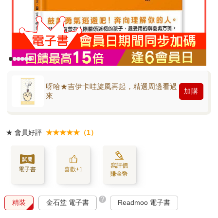
呀哈★吉伊卡哇旋風再起，精選周邊看過
加購
來
★
會員好評
★★★★★（1）
寫評價
電子書
喜歡+1
賺金幣
?
精裝
金石堂 電子書
Readmoo 電子書