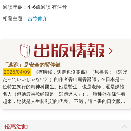
適讀年齡：
4~6歲適讀 有注音
相關主題：
吉竹伸介
「逃跑」是安全的暫停鍵
2025/04/09
《有時候，逃跑也沒關係》（原書名：《逃げ
たっていいじゃない》）的作者香山麗香醫師，在日本是一
位特立獨行的精神科醫生。她是醫生，也是老師，還是媒體
名人（但她最喜歡頭銜是「逃跑達人」）。 種種外在條件看
起來，她就是人生勝利組的代表。 不過，這本書的日文版出
版時間，卻是她逃離東京，跑到北海道山間小村當偏鄉醫師
之後寫成的書。 人生勝利組也會需要逃跑？！ 嗯！人生勝利
組也會有需要逃跑的時候。 一直在說逃跑，「逃跑」不是負
優惠活動
面名詞嗎？！到底這本書想講什麼？ 精神科醫生想告訴你