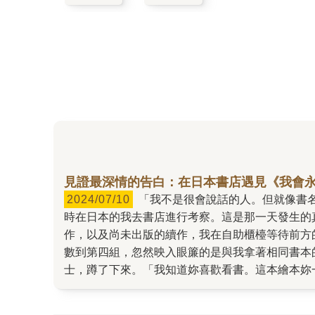
見證最深情的告白：在日本書店遇見《我會
2024/07/10
「我不是很會說話的人。但就像書名寫的那樣，結婚的這十年還有以後，我都會一直陪在你身邊。」 2024年3月17日。為了即將開始的出版工作，當
時在日本的我去書店進行考察。這是那一天發生的
作，以及尚未出版的續作，我在自助櫃檯等待前方
數到第四組，忽然映入眼簾的是與我拿著相同書本
士，蹲了下來。「我知道妳喜歡看書。這本繪本妳
樣，結婚的這十年還有以後，我都會一直陪在你身
帳。 我很感激當時聽到一段如此溫柔的話，見到