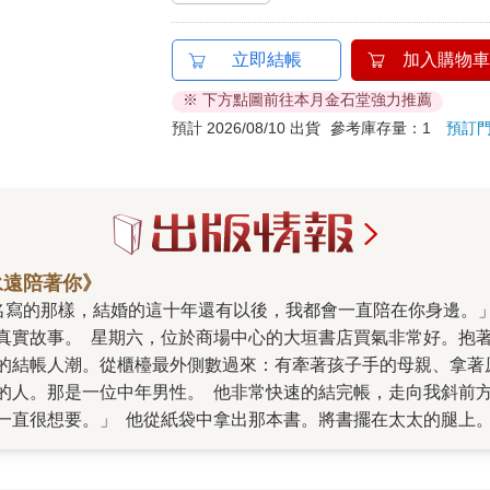
立即結帳
加入購物車
※ 下方點圖前往本月金石堂強力推薦
預計 2026/08/10 出貨
參考庫存量：1
預訂
永遠陪著你》
真實故事。 星期六，位於商場中心的大垣書店買氣非常好。抱
的結帳人潮。從櫃檯最外側數過來：有牽著孩子手的母親、拿著
的人。那是一位中年男性。 他非常快速的結完帳，走向我斜前
一直很想要。」 他從紙袋中拿出那本書。將書擺在太太的腿上
邊。」 他輕輕摸著妻子的頭髮，然後推著開心抱著書的妻子離
如此溫暖的人們，並且有機會將這個故事與大家分享。那本書，