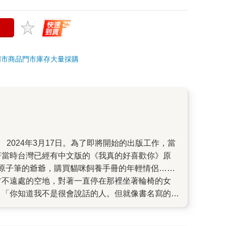
門市商品
門市庫存
大量採購
著當時台灣已經有中文版的《我真的好喜歡你》原
原子筆的爺爺，購買貓咪飼養手冊的年輕情侶……
方不遠處的空地，對著一直停在那裡坐著輪椅的女
。「你知道我不是很會說話的人。但就像書名寫的那
開了書店。這一幕畫面，讓快哭出來的我差點忘記結
如今終於在台灣出版了，書名叫做《我會永遠陪著