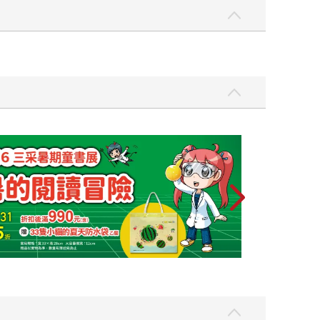
會永遠陪著你，春夏秋冬，朝花夕拾。內心滿滿的
大家分享。 「你來到了我的生命故事中。這是我最
的一天。謝謝你，一直陪在我身邊。」 我在這本書
星辰以前，能夠一直陪在親愛的人身邊。慶幸有緣
說的告白。 從日本的書店，直到現在看見它出現在
引，與你一同，向深愛的人溫柔告白。