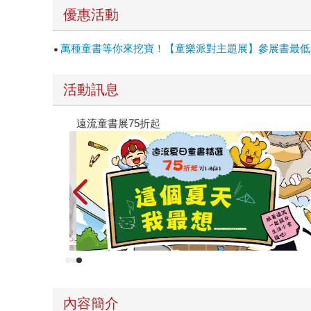
你》。 「永遠陪著你」是承諾，是告白，是永遠
優惠活動
愛，卻口拙無法說出口，所以用這本繪本向你訴說
珍貴的寶藏。」 「我很幸福。現在，今天，還有
萬種童書等你來挖寶！【童樂派對主題展】參展書最低單
中，讀到了愛情，友情，親情。戀人，朋友，家人
份能握緊他的手，對他說：你的完美與不完美，都
活動訊息
臺灣的書店。我很開心《我會永遠陪著你》的繁體
遠流童書展75折起
內容簡介