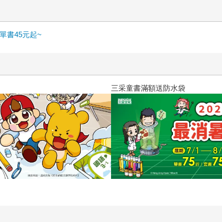
不變的守護。無論這個世界如何改變，都如同書名所說的——我
。 在文章的最後，我想將書中我自己最愛的三段話寫下來，與
明天。因為有生之年我遇見了你。」 「因為有你在，今天是美好
書45元起~
。我想著人生的悲歡離合，月圓月缺，希望在有一天成為天上的
是我的最愛。「我會永遠陪著你」，這個書名，是我每日想對你
中文版終於出版了。希望這本書能成為你內心的港灣，溫暖的指
三采童書滿額送防水袋