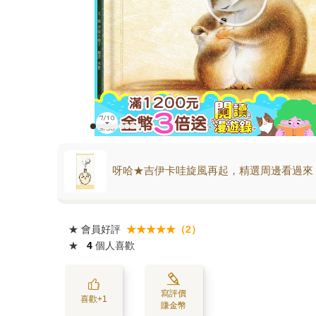
呀哈★吉伊卡哇旋風再起，精選周邊看過來
★
會員好評
★★★★★（2）
★
4
個人喜歡
寫評價
喜歡+1
賺金幣