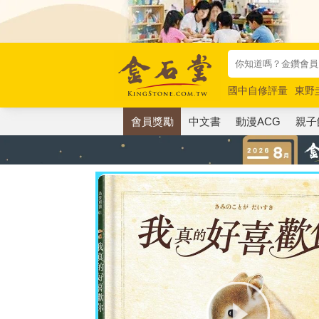
國中自修評量
東野
唯紅花綻放
奧德賽
會員獎勵
中文書
動漫ACG
親子