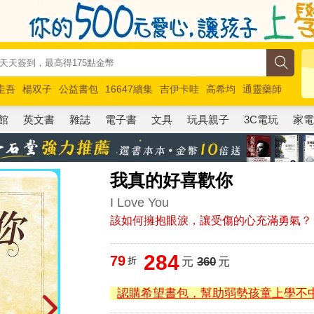
圭吾
楊双子
公益書包
16647續集
吉伊卡哇
高希均
通靈藥師
路邊攤新作
馬斯克
玩具總動員5
超慢跑
館
英文書
雜誌
電子書
文具
玩具親子
3C電玩
家
我真的好喜歡你
I Love You
該如何擁抱眼淚，讓受傷的心充滿勇氣？
284
79
折
元
360
元
認購希望書包，幫助弱勢孩童上學不