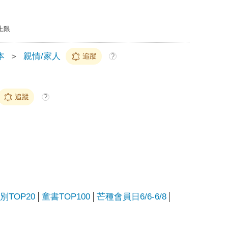
上限
本
＞
親情/家人
追蹤
?
追蹤
?
別TOP20
童書TOP100
芒種會員日6/6-6/8