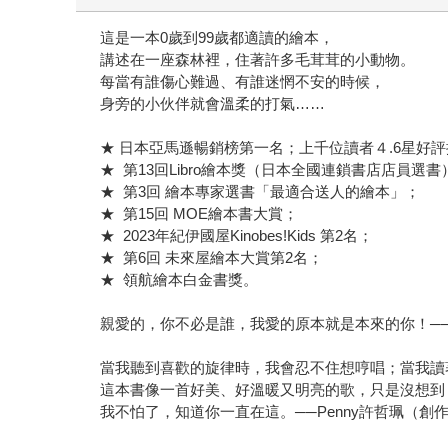
這是一本0歲到99歲都適讀的繪本，
講述在一座森林裡，住著許多毛茸茸的小動物。
每當有誰傷心難過、有誰迷惘不安的時候，
身旁的小伙伴就會溫柔的打氣……
★ 日本亞馬遜暢銷榜第一名；上千位讀者４.6星好
★ 第13回Libro繪本獎（日本全國連鎖書店店員選書
★ 第3回 繪本專家選書「最適合送人的繪本」；
★ 第15回 MOE繪本書大賞；
★ 2023年紀伊國屋Kinobes!Kids 第2名；
★ 第6回 未來屋繪本大賞第2名；
★ 領航繪本白金書獎。
親愛的，你不必是誰，我愛的原本就是本來的你！──Am
當我聽到喜歡的旋律時，我會忍不住想哼唱；當我讀
這本書像一首好美、好溫暖又明亮的歌，只是沒想到
我不怕了，知道你一直在這。──Penny許哲珮（創