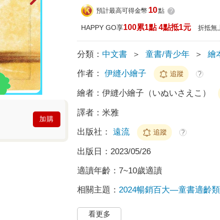
10
預計最高可得金幣
點
?
100累1點 4點抵1元
HAPPY GO享
折抵無
分類：
中文書
＞
童書/青少年
＞
繪
作者：
伊縫小繪子
追蹤
?
繪者：
伊縫小繪子（いぬいさえこ）
譯者：
米雅
加購
出版社：
遠流
追蹤
?
出版日：
2023/05/26
適讀年齡：
7~10歲適讀
相關主題：
2024暢銷百大—童書適齡類
看更多