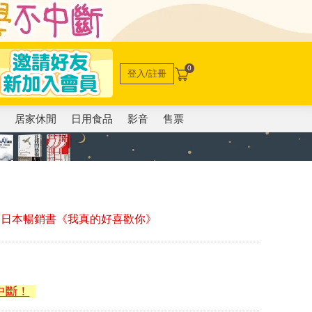
0
登入/註冊
電
居家休閒
日用食品
影音
售票
 日本暢銷書《我真的好喜歡你》
中斷！