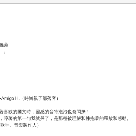
評推薦
）；
igo H.（時尚親子部落客）
著喜歡的圖文時，靈感的音符泡泡也會閃爍！
，哼著的第一句我就哭了，是那種被理解和擁抱著的釋放和感動。
作歌手、音樂製作人）