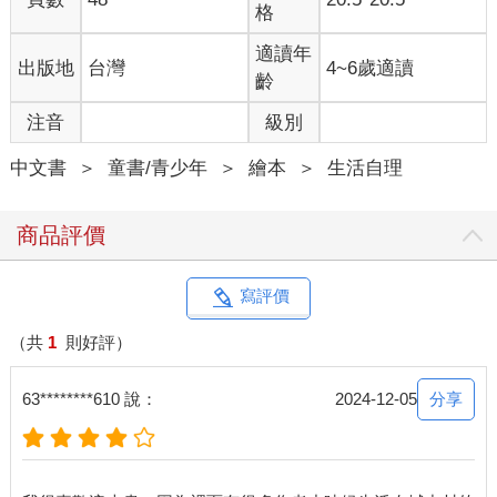
格
適讀年
出版地
台灣
4~6歲適讀
齡
注音
級別
中文書
＞
童書/青少年
＞
繪本
＞
生活自理
商品評價
寫評價
（共
1
則好評）
分享
63********610 說：
2024-12-05