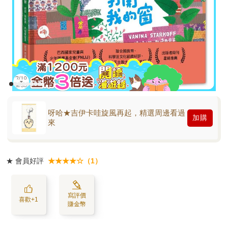
呀哈★吉伊卡哇旋風再起，精選周邊看過
加購
來
★
會員好評
★★★★☆（1）
寫評價
喜歡+1
賺金幣