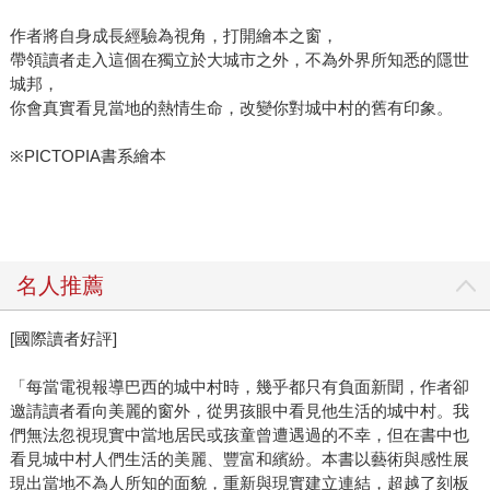
作者將自身成長經驗為視角，打開繪本之窗，
帶領讀者走入這個在獨立於大城市之外，不為外界所知悉的隱世
城邦，
你會真實看見當地的熱情生命，改變你對城中村的舊有印象。
※PICTOPIA書系繪本
名人推薦
[國際讀者好評]
「每當電視報導巴西的城中村時，幾乎都只有負面新聞，作者卻
邀請讀者看向美麗的窗外，從男孩眼中看見他生活的城中村。我
們無法忽視現實中當地居民或孩童曾遭遇過的不幸，但在書中也
看見城中村人們生活的美麗、豐富和繽紛。本書以藝術與感性展
現出當地不為人所知的面貌，重新與現實建立連結，超越了刻板