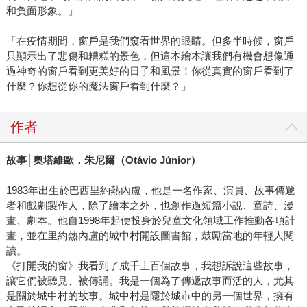
和負面形象。」
「在疫情期間，窗戶是我們窺看世界的眼睛。但多半時候，窗戶
只顯示出了悲傷和糟糕的景色，但這本繪本讓我們有機會想像通
過神奇的窗戶看到更美好的日子和風景！你從真實的窗戶看到了
什麼？你想從你的魔法窗戶看到什麼？」
作者
故事│奧塔維歐．朱尼爾（Otávio Júnior）
1983年出生於巴西里約熱內盧，他是一名作家、演員、故事傳遞
者和戲劇製作人，除了繪本之外，也創作過短篇小說、童詩、漫
畫、劇本。他自1998年起便投身於兒童文化領域工作推動各項計
畫，並在里約熱內盧的城中村開設圖書館，鼓勵當地的年輕人閱
讀。
《打開我的窗》我看到了成千上百個故事，我想訴說這些故事，
讓它們被聽見、被傳誦。我是一個為了傳遞故事而活的人，尤其
是關於城中村的故事。城中村是隱於城市中的另一個世界，擁有