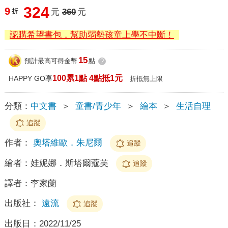
324
9
折
元
360
元
認購希望書包，幫助弱勢孩童上學不中斷！
15
預計最高可得金幣
點
?
100累1點 4點抵1元
HAPPY GO享
折抵無上限
分類：
中文書
＞
童書/青少年
＞
繪本
＞
生活自理
追蹤
作者：
奧塔維歐．朱尼爾
追蹤
繪者：
娃妮娜．斯塔爾蔻芙
追蹤
譯者：
李家蘭
出版社：
遠流
追蹤
出版日：
2022/11/25