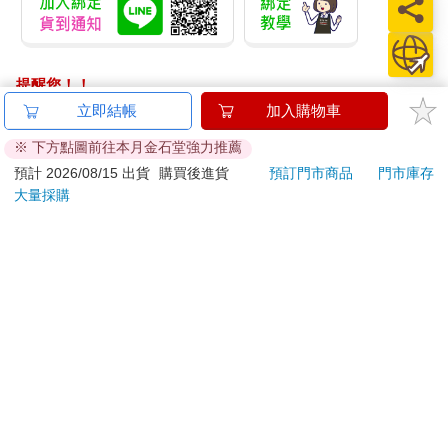
提醒您！！
金石堂及銀行均不會請您操作ATM! 如接獲電話要求您前往
立即結帳
加入購物車
ATM提款機，請不要聽從指示，以免受騙上當！
※ 下方點圖前往本月金石堂強力推薦
退換貨須知：
預計 2026/08/15 出貨
購買後進貨
預訂門市商品
門市庫存
大量採購
**提醒您，鑑賞期不等於試用期，退回商品須為全新狀態**
依據「消費者保護法」第19條及行政院消費者保護處公告之
「通訊交易解除權合理例外情事適用準則」，以下商品購買
後，除商品本身有瑕疵外，將不提供7天的猶豫期：
易於腐敗、保存期限較短或解約時即將逾期。（如：生
鮮食品）
依消費者要求所為之客製化給付。（客製化商品）
報紙、期刊或雜誌。（含MOOK、外文雜誌）
經消費者拆封之影音商品或電腦軟體。
非以有形媒介提供之數位內容或一經提供即為完成之線
上服務，經消費者事先同意始提供。（如：電子書、電