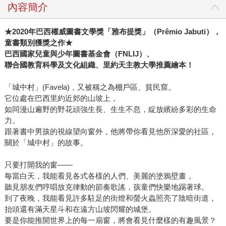
內容簡介
★
2020
年巴西權威圖書文學獎「雅布提獎」（
Prêmio Jabuti
），
童書類別獲獎之作
★
巴西國家兒童與少年圖書基金會（
FNLIJ
）、
聯合國教育科學及文化組織、里約天主教大學推薦繪本！
「城中村」(Favela)，又被稱之為棚戶區、貧民窟。
它位處在巴西里約近郊的山坡上，
如同漫山遍野的野花頑強生長、生生不息，綻放繽紛多彩的生命
力。
跟著書中男孩的視線望向窗外，他將帶你看見他所深愛的社區，
關於「城中村」的故事。
只要打開我的窗――
每當白天，我能看見各式各樣的人們、美麗的塗鴉壁畫，
聽見朋友們哼唱放克律動的節奏歌謠，孩童們快樂地踢著球。
到了夜晚，我能看見許多駐足的街燈和螢火蟲照亮了陰暗街道，
抬頭還有滿天星斗和在遠方山坡閃耀的城堡。
要是你能推開世界上的每一扇窗，將會看見什麼樣的有趣風景？