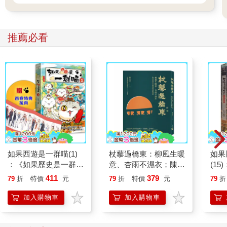
推薦必看
如果西遊是一群喵(1)
杖藜過橋東：柳風生暖
如果
：《如果歷史是一群
意、杏雨不濕衣；陳亮
(1
喵》作者最新力作，附
恭談以心轉境的適齡漫
貓漫
411
379
79
折
特價
元
79
折
特價
元
79
折
【首卷特典】拉頁
想
加入購物車
加入購物車