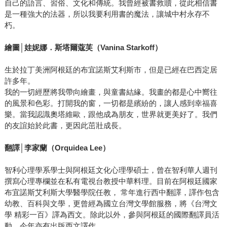
自己的語言、習俗、文化和傳統。我曾經被書救贖，從此相信書
是一種強大的法器，所以我要利用書的魔法，讓城中村永存不
朽。
繪圖│娃妮娜．斯塔爾蔻芙（Vanina Starkoff）
生於拉丁美洲阿根廷的布宜諾斯艾利斯市，但是已經在巴西定居
許多年。
我的一切經歷將我帶向繪畫，與童書結緣。我畫的都是心中嚮往
的風景和色彩。打開我的窗，一切都是繽紛的，讓人感到幸福喜
樂。當我認識奧塔維歐，跟他成為朋友，世界就更美好了。我們
的友誼始於此書，更因此茁壯成長。
翻譯│李家蘭（Orquidea Lee）
智利心理學系學士與阿根廷文化心理學碩士，曾在智利華人週刊
撰寫心理專欄並在私有電視台教授中華料理。目前在阿根廷國家
布宜諾斯艾利斯大學醫學院任教， 常年進行西中翻譯，譯作包含
幼教、百科與文學，更曾經為國立台灣文學館服務，將《台灣文
學 精彩一百》譯為西文。除此以外，參與阿根廷的國際翻譯員活
動，今年亦有出版西文譯作。