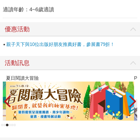
適讀年齡：
4~6歲適讀
優惠活動
親子天下與10位出版好朋友推薦好書，參展書79折！
活動訊息
夏日閱讀大冒險
P