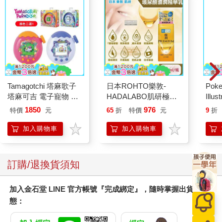
Tamagotchi 塔麻歌子
日本ROHTO樂敦-
Poke
塔麻可吉 電子寵物 樂
HADALABO肌研極潤
Illus
園系列（熱帶橙果／極
金緻7重玻尿酸高效保
Poke
1850
976
特價
元
65
折
特價
元
9
折
地冰雪）
濕潤澤特濃精華乳液
(Pokemo
140ml/金瓶(Premium
Pres
加入購物車
加入購物車
臉部肌膚護理乳霜,素
顏保養乾肌水凝乳)
訂購/退換貨須知
加入金石堂 LINE 官方帳號『完成綁定』，隨時掌握出貨動
態：