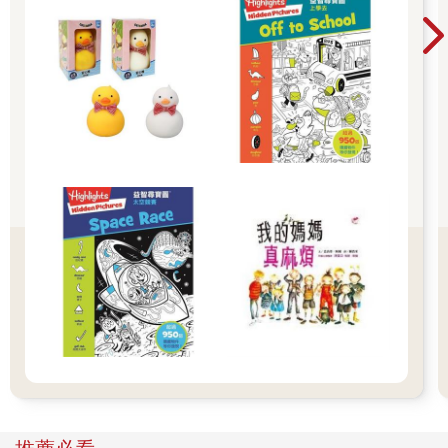
堂開學季！爸媽好輕鬆教你一站購足！文具、書
包、書套參展品全面5折起！👉文具滿777送80
元電子禮券 👉全站商品滿1200回饋4%金幣