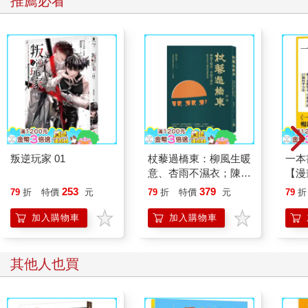
推薦必看
叛逆玩家 01
杖藜過橋東：柳風生暖
一本
意、杏雨不濕衣；陳亮
【漫
恭談以心轉境的適齡漫
行動
253
379
79
折
特價
元
79
折
特價
元
79
折
想
開關
「行
加入購物車
加入購物車
學方
其他人也買