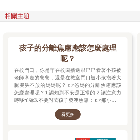
相關主題
孩子的分離焦慮應該怎麼處理
呢？
在校門口，你是守在校園牆邊眼巴巴看著小孩被
老師牽走的爸爸，還是在教室門口被小孩抱著大
腿哭哭不放的媽媽呢？ 👉爸媽的分離焦慮應該
怎麼處理呢？1.認知到不安是正常的 2.讓注意力
轉移忙碌3.不要對著孩子發洩焦慮； 👉那小朋友
該如何適應過渡期呢？1.可給予適當的安撫玩具
看更多
也許是熟悉的玩偶增加安全感 2.與孩子分開時請
好好堅定道別不可哄騙,並保證會回到身邊3.準時
守約的接回孩子 好好的渡這個時期，爸爸媽媽和
孩子一起迎接成長的過程！真是太好了！ 🎉金石