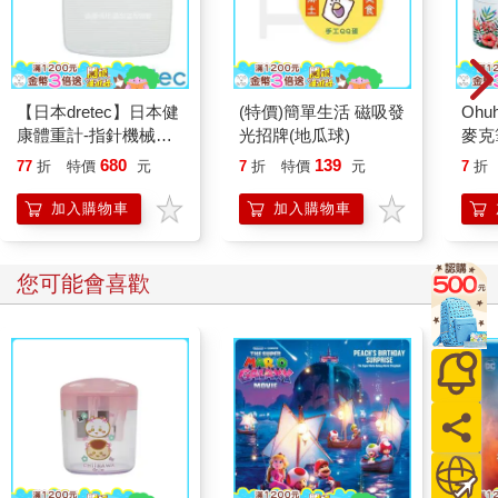
【日本dretec】日本健
(特價)簡單生活 磁吸發
Ohu
康體重計-指針機械式-
光招牌(地瓜球)
麥克
白色(BS-306WTKO)
680
139
77
折
特價
元
7
折
特價
元
7
折
加入購物車
加入購物車
您可能會喜歡