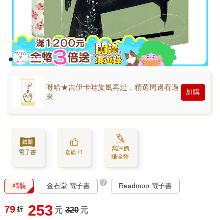
呀哈★吉伊卡哇旋風再起，精選周邊看過
加購
來
寫評價
電子書
喜歡+1
賺金幣
?
精裝
金石堂 電子書
Readmoo 電子書
253
79
折
元
320
元