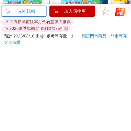
吉伊卡哇 橢圓雙孔削
The Super Mario
神力
立即結帳
加入購物車
筆器-粉
Galaxy Movie:
雙碟
※ 下方點圖前往本月金石堂強力推薦
Peach`s Birthday
38
444
95
折
特價
元
9
折
特價
元
特價
※ 2026夏季暢銷展-聯經2書75折起
Surprise: The Super
Mario Galaxy Movie
加入購物車
加入購物車
預計 2026/08/10 出貨
參考庫存量：1
預訂門市商品
門市庫存
Storybook
大量採購
訂購/退換貨須知
加入金石堂 LINE 官方帳號『完成綁定』，隨時掌握出貨動
態：
提醒您！！
金石堂及銀行均不會請您操作ATM! 如接獲電話要求您前往
ATM提款機，請不要聽從指示，以免受騙上當！