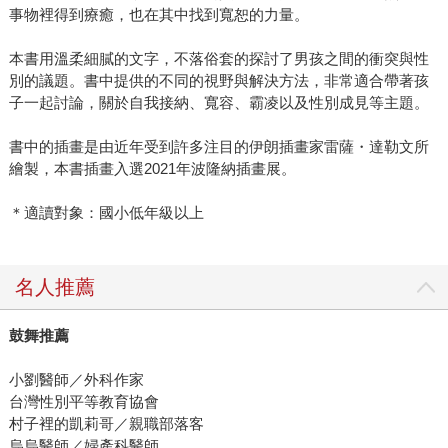
事物裡得到療癒，也在其中找到寬恕的力量。
本書用溫柔細膩的文字，不落俗套的探討了男孩之間的衝突與性
別的議題。書中提供的不同的視野與解決方法，非常適合帶著孩
子一起討論，關於自我接納、寬容、霸凌以及性別成見等主題。
書中的插畫是由近年受到許多注目的伊朗插畫家雷薩・達勒文所
繪製，本書插畫入選2021年波隆納插畫展。
＊適讀對象：國小低年級以上
名人推薦
鼓舞推薦
小劉醫師／外科作家
台灣性別平等教育協會
村子裡的凱莉哥／親職部落客
烏烏醫師／婦產科醫師