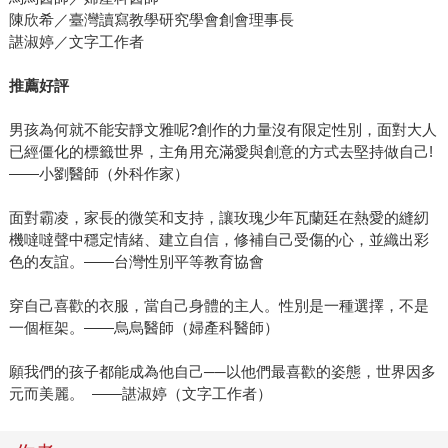
陳欣希／臺灣讀寫教學研究學會創會理事長
諶淑婷／文字工作者
推薦好評
男孩為何就不能安靜文雅呢?創作的力量沒有限定性別，面對大人
已經僵化的標籤世界，主角用充滿愛與創意的方式去堅持做自己!
——小劉醫師（外科作家）
面對霸凌，家長的微笑和支持，讓玫瑰少年瓦蘭廷在熱愛的縫紉
機噠噠聲中穩定情緒、建立自信，修補自己受傷的心，並織出彩
色的友誼。——台灣性別平等教育協會
穿自己喜歡的衣服，當自己身體的主人。性別是一種選擇，不是
一個框架。——烏烏醫師（婦產科醫師）
願我們的孩子都能成為他自己──以他們最喜歡的姿態，世界因多
元而美麗。 ——諶淑婷（文字工作者）