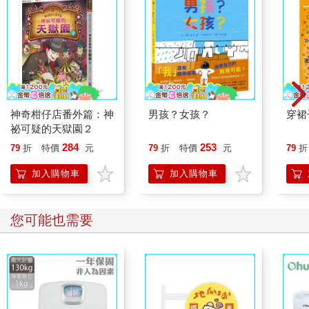
神奇柑仔店番外篇：神
男孩？女孩？
穿裙
祕可疑的天獄園２
284
253
79
折
特價
元
79
折
特價
元
79
折
加入購物車
加入購物車
您可能也需要