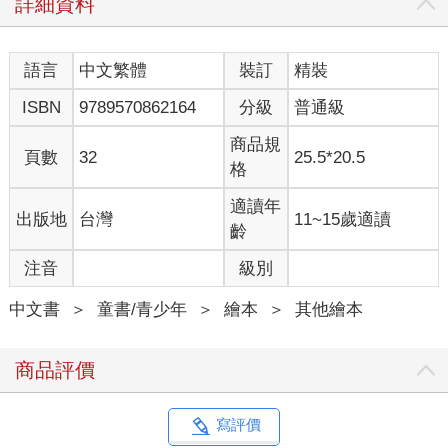
詳細資料
語言
中文繁體
裝訂
精裝
ISBN
9789570862164
分級
普通級
商品規
頁數
32
25.5*20.5
格
適讀年
出版地
台灣
11~15歲適讀
齡
注音
級別
中文書
＞
童書/青少年
＞
繪本
＞
其他繪本
商品評價
寫評價