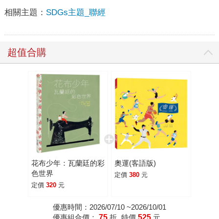
相關主題：
SDGs主題_聯經
超值合購
花布少年：瓦蘭廷的彩
奧運(客語版)
色世界
定價
380
元
定價
320
元
優惠時間：2026/07/10 ~2026/10/01
優惠組合價：
75
折
特價
525
元