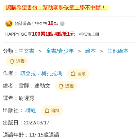
認購希望書包，幫助弱勢孩童上學不中斷！
10
預計最高可得金幣
點
?
100累1點 4點抵1元
HAPPY GO享
折抵無上限
分類：
中文書
＞
童書/青少年
＞
繪本
＞
其他繪本
追蹤
作者：
琪亞拉．梅扎拉瑪
追蹤
繪者：
雷薩．達勒文
追蹤
譯者：
尉遲秀
出版社：
聯經
追蹤
出版日：
2022/03/17
適讀年齡：
11~15歲適讀