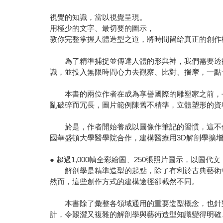
視覺的知識，當以視覺呈現。
用極少的文字、最切要的圖示，
教你完整掌握人體造型之道，將時間留給真正的創作
為了精準捕捉並傳達人體的形與神，我們需要透徹
識，並投入無限時間心力去觀察、比對、揣摩，一點
本書的兩位作者在成為享譽國際的雕塑家之前，長
亂破碎而冗長，圖片範例陳舊不精準，立體塑形的資
於是，作者開始養成以圖像作筆記的習慣，這不但
國華盛頓大學醫學院合作，建構醫療用3D解剖學擴
● 超過1,000幀全彩繪圖、250張照片圖示，以圖代文
解剖學是精準造型的起點，除了有利於古典藝術中的
然而，這些創作方式的建構途徑卻截然不同。
本書除了彙整各領域通用的重要造型概念，也針對雕
計，令艱澀又複雜的解剖學與藝術造型知識變得明確