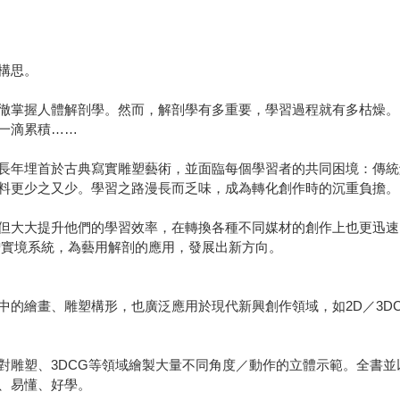
構思。
掌握人體解剖學。然而，解剖學有多重要，學習過程就有多枯燥。
一滴累積……
年埋首於古典寫實雕塑藝術，並面臨每個學習者的共同困境：傳統
料更少之又少。學習之路漫長而乏味，成為轉化創作時的沉重負擔。
大大提升他們的學習效率，在轉換各種不同媒材的創作上也更迅速
增實境系統，為藝用解剖的應用，發展出新方向。
繪畫、雕塑構形，也廣泛應用於現代新興創作領域，如2D／3DC
塑、3DCG等領域繪製大量不同角度／動作的立體示範。全書並以
、易懂、好學。