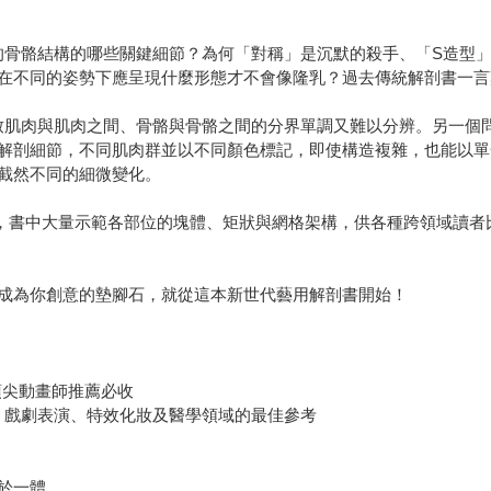
的骨骼結構的哪些關鍵細節？為何「對稱」是沉默的殺手、「S造型
在不同的姿勢下應呈現什麼形態才不會像隆乳？過去傳統解剖書一言
致肌肉與肌肉之間、骨骼與骨骼之間的分界單調又難以分辨。另一個
解剖細節，不同肌肉群並以不同顏色標記，即使構造複雜，也能以單
截然不同的細微變化。
同，書中大量示範各部位的塊體、矩狀與網格架構，供各種跨領域讀
為你創意的墊腳石，就從這本新世代藝用解剖書開始！
》
頂尖動畫師推薦必收
藝術、戲劇表演、特效化妝及醫學領域的最佳參考
於一體，