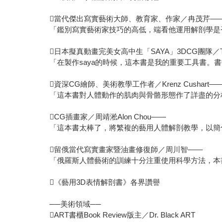
當代傑出寫實藝術大師、教育家、作家／冉茂芹—
「鑑別寫實藝術家技巧的高低，端看他運用解剖學是
日本擬真動畫完美女高中生「SAYA」3DCG團隊／Te
「在製作saya的時候，這本書是我的重要工具書。
資深CG繪師、美術教學工作者／Krenz Cushart—
「這本書對人體動作的肌肉與骨骼形態作了詳盡的分
CG插畫家／周靖淞Alon Chou——
「這本書太棒了，將繁複的藝用人體解剖教學，以簡
留俄當代寫實畫家暨油畫修復師／周川智——
「俄羅斯人體藝術的訓練十分注重使用科學方法，本
《藝用3D表情解剖書》各界讚譽
──美術領域──
ART書櫃Book Review版主／Dr. Black ART