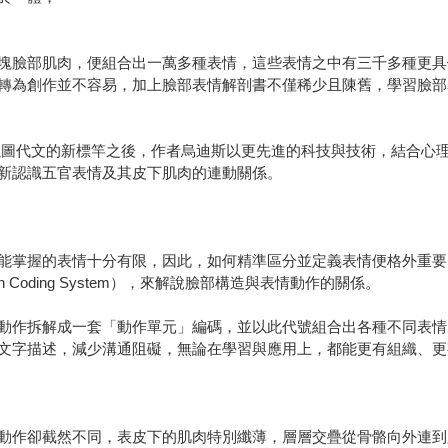
臉部肌肉，便組合出一萬多種表情，這些表情之中有三千多種更具
轉為創作並不容易，加上臉部表情解剖書不僅稀少且陳舊，學習臉部
圖代文的新標竿之後，作者烏迪斯以更先進的科技與技術，結合心理
新認識五官表情及其皮下肌肉的連動關係。
掌握的表情十分有限，因此，如何精準區分並定義表情便格外重要
n Coding System），來解說臉部構造與表情動作的關係。
作拆解成一套「動作單元」編碼，並以此代號組合出各種不同表情
文字描述，減少溝通阻礙，無論在學習與應用上，都能更有組織、更
作卻截然不同，表皮下的肌肉特別纖薄，層層交疊從骨骼向外連到