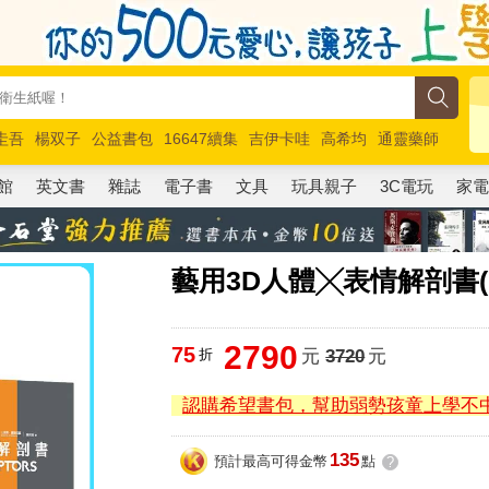
圭吾
楊双子
公益書包
16647續集
吉伊卡哇
高希均
通靈藥師
路邊攤新作
馬斯克
玩具總動員5
超慢跑
館
英文書
雜誌
電子書
文具
玩具親子
3C電玩
家
藝用3D人體╳表情解剖書(
2790
75
折
元
3720
元
認購希望書包，幫助弱勢孩童上學不
135
預計最高可得金幣
點
?