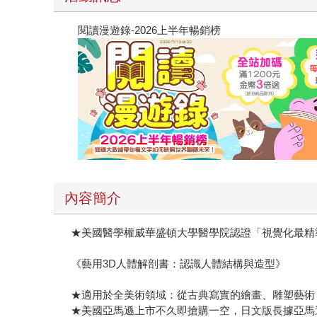
閱讀漫遊錄-2026上半年暢銷榜
內容簡介
★美國醫學權威華盛頓大學醫學院認證「視覺化最精
《藝用3D人體解剖書：認識人體結構與造型》
★適用於全美術領域：從古典寫實的繪畫、雕塑藝術
★美國亞馬遜上市不久即搶購一空，日文版長據亞馬