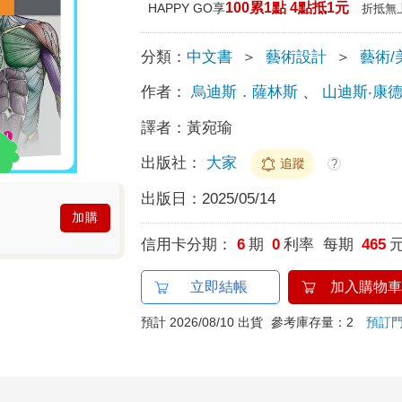
100累1點 4點抵1元
HAPPY GO享
折抵無
分類：
中文書
＞
藝術設計
＞
藝術/
作者：
烏迪斯．薩林斯
、
山迪斯‧康
譯者：
黃宛瑜
出版社：
大家
追蹤
?
出版日：
2025/05/14
加購
信用卡分期：
6
期
0
利率 每期
465
立即結帳
加入購物車
預計 2026/08/10 出貨
參考庫存量：2
預訂