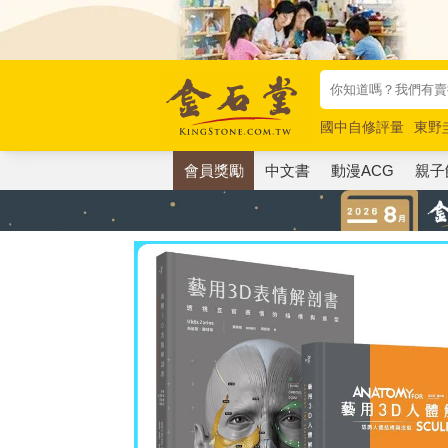
國中自修評量
東野
唯紅花綻放
奧德賽
會員獎勵
中文書
動漫ACG
親子