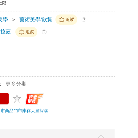
上限
美學
＞
藝術美學/欣賞
追蹤
?
德拉茲
追蹤
?
元
更多分期
門市商品
門市庫存
大量採購