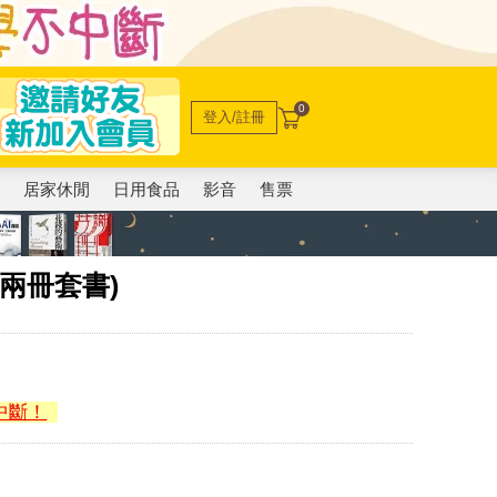
0
登入/註冊
電
居家休閒
日用食品
影音
售票
兩冊套書)
中斷！