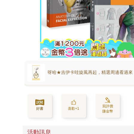
呀哈★吉伊卡哇旋風再起，精選周邊看過來
寫評價
好書
喜歡+1
賺金幣
活動訊息