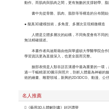
動作。而肌肉與肌肉之間，更有無數的支撐韌帶、脂
書中先從骨骼、肌肉、脂肪等等構造的分布開始分
● 擬真3D建模技術，多角度、多層次呈現精微構造
人體是立體多層次的結構，不同角度會有不同的形
無法精確描述。
本書作者烏迪斯藉由他與華盛頓大學醫學院合作開發
學習資訊更為直接深入，也更全面而完整。
臉部表情是人類非語言溝通中最為重要的一環，越
過一千幅精湛3D圖示與照片，剖析人體最為神祕的
術的繪畫、雕塑領域，新興的2D/3DCG、動漫、
名人推薦
《藝用3D人體解剖書》好評讚譽