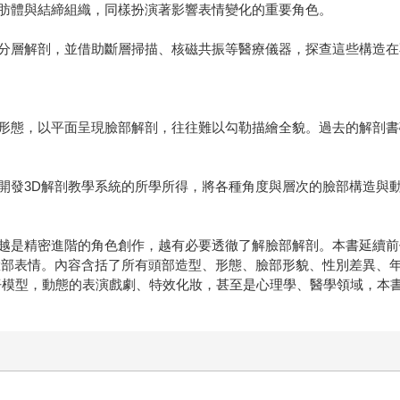
肪體與結締組織，同樣扮演著影響表情變化的重要角色。
層解剖，並借助斷層掃描、核磁共振等醫療儀器，探查這些構造在
態，以平面呈現臉部解剖，往往難以勾勒描繪全貌。過去的解剖書
3D解剖教學系統的所學所得，將各種角度與層次的臉部構造與動
是精密進階的角色創作，越有必要透徹了解臉部解剖。本書延續前作
臉部表情。內容含括了所有頭部造型、形態、臉部形貌、性別差異、
公仔模型，動態的表演戲劇、特效化妝，甚至是心理學、醫學領域，本