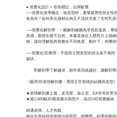
● 視覺化設計 × 彩色標記，以簡馭繁
──視覺化美學概念：做造型時，要掌握男性與女性
各為何？如何美化身材比例又不流於失真？女性乳房
──視覺化解剖學：一般解剖繪圖為求色彩逼真，導
美感，顯得生硬不自然。本書直接在人體照片上描繪
例，讓你理解肌肉骨骼在不同角度、動作下，有哪些
──視覺化3D應用：平面與立體造型的技法各不相
祕訣。
對解剖學了解越深，創作表現就越好。讓解剖學成
《藝用3D表情解剖書：透視五官表情的結構與造型
★表情解剖書之最，皮克斯、迪士尼、EA等等世界
★逾1,000幅3D擬真圖示與照片，為2D/3D視覺
精通表情，人才有戲
融合先進科技與表情分析研究，集醫學、科學與藝術