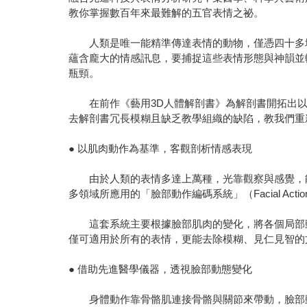
教你掌握數百年來最難解的五官表情之祕。
人類是唯一能精準傳達表情的動物，僅憑四十多塊
蘊含龐大的情感訊息，要捕捉這些表情形態與神韻並
瓶頸。
在前作《藝用3D人體解剖書》為解剖書開拓出以
去解剖書冗長模糊且缺乏教學組織的缺陷，教我們重
● 以肌肉動作為基準，客觀剖析情感表現
由於人類的表情多達上萬種，光靠觀察與感覺，能
多領域所應用的「臉部動作編碼系統」（Facial Actio
這套系統主要根據臉部肌肉的變化，將各個局部動
僅可適用於所有的表情，更能去除模糊、見仁見智的
● 借助先進醫學儀器，透視臉部動態變化
身體動作靠骨骼肌連接骨骼與關節來帶動，臉部動