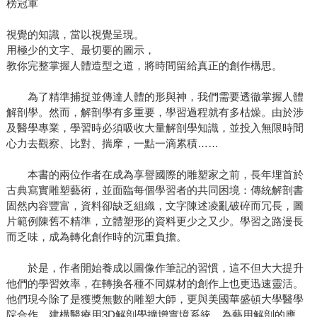
榜冠軍
視覺的知識，當以視覺呈現。
用極少的文字、最切要的圖示，
教你完整掌握人體造型之道，將時間留給真正的創作構思。
為了精準捕捉並傳達人體的形與神，我們需要透徹掌握人體
解剖學。然而，解剖學有多重要，學習過程就有多枯燥。由於涉
及醫學專業，學習時必須吸收大量解剖學知識，並投入無限時間
心力去觀察、比對、揣摩，一點一滴累積……
本書的兩位作者在成為享譽國際的雕塑家之前，長年埋首於
古典寫實雕塑藝術，並面臨每個學習者的共同困境：傳統解剖書
固然內容豐富，資料卻缺乏組織，文字陳述凌亂破碎而冗長，圖
片範例陳舊不精準，立體塑形的資料更少之又少。學習之路漫長
而乏味，成為轉化創作時的沉重負擔。
於是，作者開始養成以圖像作筆記的習慣，這不但大大提升
他們的學習效率，在轉換各種不同媒材的創作上也更迅速靈活。
他們現今除了是獲獎無數的雕塑大師，更與美國華盛頓大學醫學
院合作，建構醫療用3D解剖學擴增實境系統，為藝用解剖的應