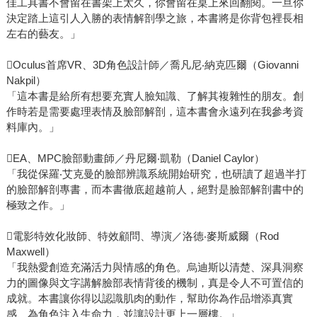
佳工具書不會留在書架上太久，你會留在桌上來回翻閱。一旦你
決定踏上這引人入勝的表情解剖學之旅，本書將是你背包裡長相
左右的藝友。」
Oculus首席VR、3D角色設計師／喬凡尼‧納克匹爾（Giovanni
Nakpil）
「這本書是給所有想要充實人臉知識、了解其複雜性的朋友。創
作時若是需要處理表情及臉部解剖，這本書會永遠列在我參考資
料庫內。」
EA、MPC臉部動畫師／丹尼爾‧凱勒（Daniel Caylor）
「我從保羅‧艾克曼的臉部辨識系統開始研究，也研讀了超過半打
的臉部解剖專書，而本書徹底超越前人，絕對是臉部解剖書中的
極致之作。」
電影特效化妝師、特效顧問、導演／洛德‧麥斯威爾（Rod
Maxwell）
「我熱愛創造充滿活力與情感的角色。烏迪斯以清楚、深具洞察
力的圖像與文字講解臉部表情背後的機制，真是令人不可置信的
成就。本書讓你得以認識肌肉的動作，幫助你為作品增添真實
感、為角色注入生命力，並讓設計更上一層樓。」