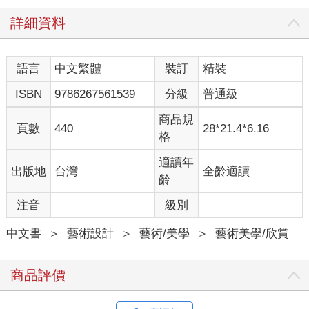
的專家，因為我們的臉不斷替我們講話，所以擺出一張撲克臉是
詳細資料
需要練習的。而我們要隱藏情感，就必須抵抗自然，抵抗我們人
類的天性。我們終其一生都在學習，而這本書卓越之處不但在於
教你懂得如何將人類五官畫得更加生動、為你增添可運用工具，
語言
中文繁體
裝訂
精裝
更能提醒你，我們的臉有多麼不可思議。歸根究柢，臉終究是我
們人類的一部分。
ISBN
9786267561539
分級
普通級
身為教育者和藝術家，我真希望在我學生時代就能擁有這樣的
商品規
頁數
440
28*21.4*6.16
書。這本書現在才出現，我也會開始好好學習，我想我的書架和
格
教室都少不了這本書。（摘自《藝用3D表情解剖書：透視五官表
情的結構與造型》代序）
適讀年
出版地
台灣
全齡適讀
齡
【滿懷希望】
注音
級別
1990年代初期，蘇聯瓦解，拉脫維亞共和國獨立不久，有位名為
烏迪斯‧薩林斯（Uldis Zarins）的年輕人滿懷著理想與抱負，夢想
中文書
＞
藝術設計
＞
藝術/美學
＞
藝術美學/欣賞
成為雕刻家。1994年，烏迪斯獲里加藝術專門學校錄取。他在專
校的學習過程很艱辛，競爭很激烈，但成果令人滿意。烏迪斯每
天用黏土模仿製作古希臘頭像、半身像、全身像。模仿是很普遍
商品評價
的觀念，經由仿製古代雕像，可幫助學生認識造形。經過短短半
年，烏迪斯感覺自己的觀察力進步，雙手也變得靈巧，但掌握造