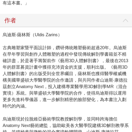
有這本書。」
作者
烏迪斯‧薩林斯（Uldis Zarins）
古典雕塑家暨平面設計師，鑽研傳統雕塑藝術超過20年。烏迪斯
在早年學習與創作人體雕塑的過程中發現傳統解剖學書籍並不精
確詳盡，於是著手籌製前作《藝用3D人體解剖書》，最後在2013
年的群眾募資計畫中獲得充沛資金的支援，順利出版。《藝用3D
人體解剖書》的出版受到全世界矚目，薩林斯也獲得醫學權威機
構美國華盛頓大學醫學院的合作邀請，與共同作者山迪斯‧康德拉
茲創立Anatomy Next，投入建構專業醫學用3D解剖學MR（混合
實境）系統。與華盛頓大學醫學院的合作，使得烏迪斯得以運用
更多先進科學儀器，進一步解剖精密的臉部變化，為本書注入劃
時代的內涵。
烏迪斯現於拉脫維亞藝術學院教授解剖學，並同時跨海擔任
Anatomy Next藝術總監，協助歐美各大醫學院建構3D解剖教學系
統，並積極參與微軟的混合實境軟體開發。
山迪斯‧康德拉茲