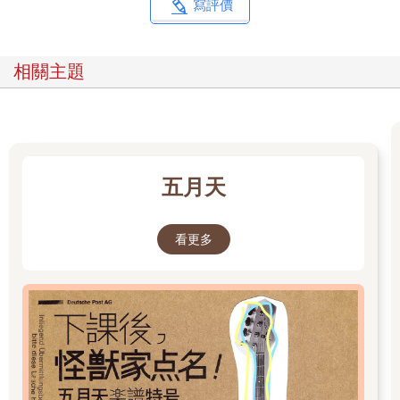
形的能力卻遲遲難有進展。
寫評價
【亞馬遜女戰士的臉頰】
有一天，烏迪斯想模仿著名雕刻家波留克列特斯（Polykleitos）
相關主題
的亞馬遜女戰士的頭像，卻碰到一個問題：臉頰怎麼雕？臉頰顯
然不是圓的，而是由好幾種複雜的形狀所組合起來。他心想：
「要是能夠了解臉頰由什麼形狀組成、不同形狀之間又是如何湊
在一起，就太棒了。」老師的指導卻令人沮喪，他總說：「學
習、研究、測量！」可是，臉頰並沒有角和面，到底要量什麼？
有位老師回答他：「研讀解剖學，也許你會有所收穫。」
五月天
【初次接觸解剖學】
教造型的老師告訴烏迪斯：「這裡有顆人類頭骨和一本解剖書，
看更多
你若想通盤了解，就好好研究，然後做個人體肌肉解剖模型
（écorché）來看看吧！」於是，烏迪斯決定雕一尊有肩膀的胸
像，可是明明每塊肌肉都在正確的位置上，雕像看起來卻慘不忍
睹。重點是，這完全無法幫助他認識形態。他決定不在形態上繼
續打轉，改而研究肌肉。烏迪斯鑽進解剖書堆裡越挖越深，這才
明白，解剖學對畫家和繪圖者是何等重要。然而，他發現每本解
剖書都很單調，圖片既凌亂又稀少。「結果，沒有一本是專為雕
塑家而寫的！」烏迪斯發現，唯一稍微提到人體與解剖形態的解