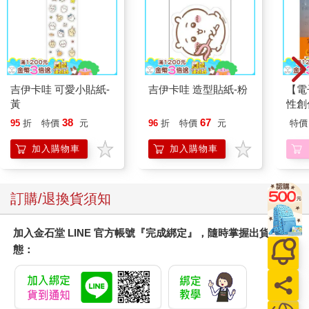
吉伊卡哇 可愛小貼紙-
吉伊卡哇 造型貼紙-粉
【電
黃
性創
我療
38
67
95
折
特價
元
96
折
特價
元
特價
藏）
加入購物車
加入購物車
訂購/退換貨須知
加入金石堂 LINE 官方帳號『完成綁定』，隨時掌握出貨動
態：