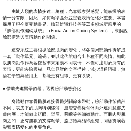
由於人類的表情多達上萬種，光靠觀察與感覺，能掌握的表
情十分有限，因此，如何精準區分並定義表情便格外重要。本書
採用了現今廣受動畫界、臉部辨識科技等等眾多領域所應用的
「臉部動作編碼系統」（Facial Action Coding System），來解說
臉部構造與表情動作的關係。
這套系統主要根據臉部肌肉的變化，將各個局部動作拆解成
一套「動作單元」編碼，並以此代號組合出各種不同表情。如此
以肌肉動作作為客觀基準來定義不同表情，不僅可適用於所有的
表情，更能去除模糊、見仁見智的文字描述，減少溝通阻礙，無
論在學習與應用上，都能更有組織、更有系統。
● 借助先進醫學儀器，透視臉部動態變化
身體動作靠骨骼肌連接骨骼與關節來帶動，臉部動作卻截然
不同，表皮下的肌肉特別纖薄，層層交疊從骨骼向外連到臉部皮
膚內層，才能做出眨眼、舉眉、噘嘴等等細微動作。而肌肉與肌
肉之間，更有無數的支撐韌帶、脂肪體與結締組織，同樣扮演著
影響表情變化的重要角色。