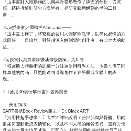
「這本書對人體動作的肌肉與骨骼形態作了詳盡的分析，從實
照、精確拆解到簡化方塊皆有，是研究藝用解剖必備的工具
書！」
CG插畫家／周靖淞Alon Chou——
「這本書太棒了，將繁複的藝用人體解剖教學，以簡化易懂的方
式圖解，一目瞭然，對於想深入解剖學的創作者，有非常大的助
益。」
留俄當代寫實畫家暨油畫修復師／周川智——
「俄羅斯人體藝術的訓練十分注重使用科學方法，本書具備了同
樣卓越的內涵，且更能適切引導創作者在平面或立體上的表
現。」
《藝用3D表情解剖書》各界讚譽
──美術領域──
ART書櫃Book Review版主／Dr. Black ART
「實用性超乎想像！五大章節詳細說明了臉部肌肉與骨骼、肌肉
群如何運動造成表情變化，以及不同人種的頭骨差異，還有方便
參考的大量表情照片集、可配合3D軟體使用的臉部動作單元編