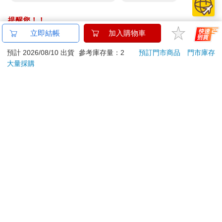
提醒您！！
金石堂及銀行均不會請您操作ATM! 如接獲電話要求您前往
立即結帳
加入購物車
ATM提款機，請不要聽從指示，以免受騙上當！
預計 2026/08/10 出貨
參考庫存量：2
預訂門市商品
門市庫存
退換貨須知：
大量採購
**提醒您，鑑賞期不等於試用期，退回商品須為全新狀態**
依據「消費者保護法」第19條及行政院消費者保護處公告之
「通訊交易解除權合理例外情事適用準則」，以下商品購買
後，除商品本身有瑕疵外，將不提供7天的猶豫期：
易於腐敗、保存期限較短或解約時即將逾期。（如：生
鮮食品）
依消費者要求所為之客製化給付。（客製化商品）
報紙、期刊或雜誌。（含MOOK、外文雜誌）
經消費者拆封之影音商品或電腦軟體。
非以有形媒介提供之數位內容或一經提供即為完成之線
上服務，經消費者事先同意始提供。（如：電子書、電
子雜誌、下載版軟體、虛擬商品…等）
已拆封之個人衛生用品。（如：內衣褲、刮鬍刀、除毛