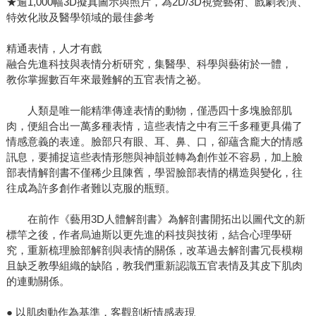
★逾1,000幅3D擬真圖示與照片，為2D/3D視覺藝術、戲劇表演、
特效化妝及醫學領域的最佳參考
精通表情，人才有戲
融合先進科技與表情分析研究，集醫學、科學與藝術於一體，
教你掌握數百年來最難解的五官表情之祕。
人類是唯一能精準傳達表情的動物，僅憑四十多塊臉部肌
肉，便組合出一萬多種表情，這些表情之中有三千多種更具備了
情感意義的表達。臉部只有眼、耳、鼻、口，卻蘊含龐大的情感
訊息，要捕捉這些表情形態與神韻並轉為創作並不容易，加上臉
部表情解剖書不僅稀少且陳舊，學習臉部表情的構造與變化，往
往成為許多創作者難以克服的瓶頸。
在前作《藝用3D人體解剖書》為解剖書開拓出以圖代文的新
標竿之後，作者烏迪斯以更先進的科技與技術，結合心理學研
究，重新梳理臉部解剖與表情的關係，改革過去解剖書冗長模糊
且缺乏教學組織的缺陷，教我們重新認識五官表情及其皮下肌肉
的連動關係。
● 以肌肉動作為基準，客觀剖析情感表現