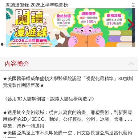
閱讀漫遊錄-2026上半年暢銷榜
2
內容簡介
★美國醫學權威華盛頓大學醫學院認證「視覺化最精準」3D擴增
實境製作團隊巨著★
《藝用3D人體解剖書：認識人體結構與造型》
★適用於全美術領域：從古典寫實的繪畫、雕塑藝術，到新興應
用藝術的2D／3DCG、動漫、公仔模型、沙雕、冰雕、雪雕……
專業、跨界一體適用
★美國亞馬遜上市不久即搶購一空，日文版長據亞馬遜當代藝術