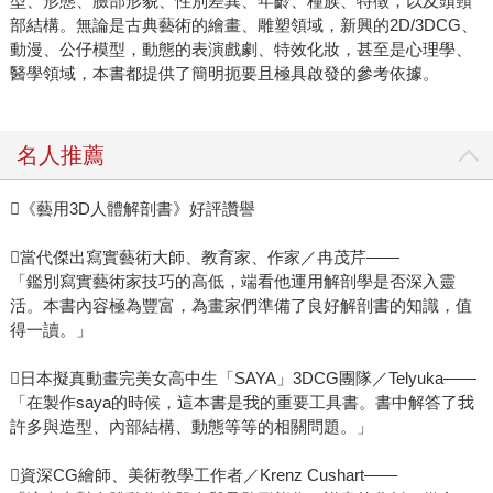
型、形態、臉部形貌、性別差異、年齡、種族、特徵，以及頭頸
部結構。無論是古典藝術的繪畫、雕塑領域，新興的2D/3DCG、
動漫、公仔模型，動態的表演戲劇、特效化妝，甚至是心理學、
醫學領域，本書都提供了簡明扼要且極具啟發的參考依據。
名人推薦
《藝用3D人體解剖書》好評讚譽
當代傑出寫實藝術大師、教育家、作家／冉茂芹——
「鑑別寫實藝術家技巧的高低，端看他運用解剖學是否深入靈
活。本書內容極為豐富，為畫家們準備了良好解剖書的知識，值
得一讀。」
日本擬真動畫完美女高中生「SAYA」3DCG團隊／Telyuka——
「在製作saya的時候，這本書是我的重要工具書。書中解答了我
許多與造型、內部結構、動態等等的相關問題。」
資深CG繪師、美術教學工作者／Krenz Cushart——