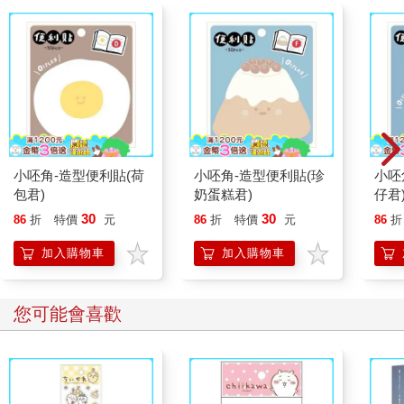
在經過二十多年的熱情耕耘之後，烏迪斯創作這本書的夢想終於
成真。他累積了十一年古典藝術的訓練，以及九年間兩百多場國
際雕塑季、座談會、展覽的歷練，再加上四年來遍覽群籍、鑽研
人體解剖學、繪製圖片的努力，本書才得以出版問世。（摘自
《藝用3D人體解剖書：認識人體結構與造型》內文）
小呸角-造型便利貼(荷
小呸角-造型便利貼(珍
小呸
包君)
奶蛋糕君)
仔君
30
30
86
折
特價
元
86
折
特價
元
86
折
加入購物車
加入購物車
您可能會喜歡