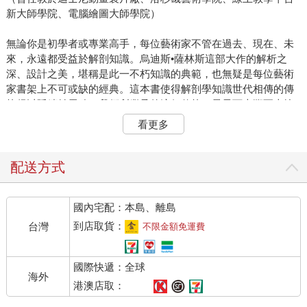
新大師學院、電腦繪圖大師學院）
無論你是初學者或專業高手，每位藝術家不管在過去、現在、未
來，永遠都受益於解剖知識。烏迪斯•薩林斯這部大作的解析之
深、設計之美，堪稱是此一不朽知識的典範，也無疑是每位藝術
家書架上不可或缺的經典。這本書使得解剖學知識世代相傳的傳
統得以延續並累積。我們所繼承的這個傳統，最早可上溯至古埃
及，並歷經了希臘黃金時代、文藝復興時期，直至今日由我們老
看更多
師傳給我們，我們再傳給學生，然後傳給後進新世代藝術家。
這本苦心孤詣的新書，一如烏迪斯的前作，同樣是劃時代史詩鉅
配送方式
著，過去從來沒有一本書可以做到此種境界。他必須結合藝術、
科學與科技，並運用眾多新技術，才得以實現構想。烏迪斯在科
國內宅配：本島、離島
技的最前端，徹底發揮了科技應用的極限，發掘出人類進行非語
言溝通的無數奧祕。
到店取貨：
台灣
不限金額免運費
人類為演化階梯之首，我們的臉部肌肉如同我們強大的腦力，也
國際快遞：全球
是這個星球上最為精密複雜的肌肉組織。我們靠許多肌肉來產生
海外
精細的表情差異，光憑如此就能使你因為摯友表情有異而關心問
港澳店取：
道：「怎麼了？發生什麼事？」其實，我們也必須成為隱藏情感