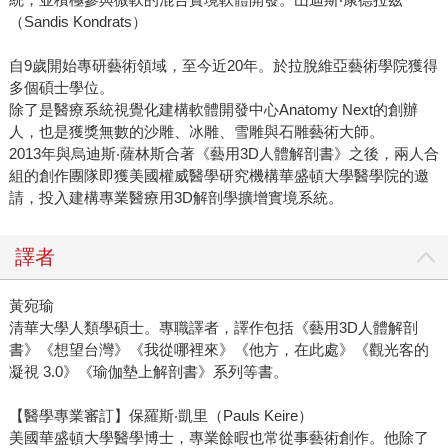
（Sandis Kondrats）
自9歲開始專研藝術領域，至今近20年。於拉脫維亞藝術學院獲得
多個碩士學位。
除了是醫療系統視覺化建構軟體開發中心Anatomy Next的創辦
人，也是獲獎無數的沙雕、冰雕、雪雕與石雕藝術大師。
2013年與烏迪斯‧薩林斯合著《藝用3D人體解剖書》之後，兩人合
組的創作團隊即獲美國權威醫學研究機構華盛頓大學醫學院的邀
請，投入建構專業醫療用3D解剖學擴增實境系統。
譯者
黃宛瑜
清華大學人類學碩士。專職譯者，譯作包括《藝用3D人體解剖
書》《想望台灣》《我從哪裡來》《他方，在此處》《觀光客的
凝視 3.0》《瑜伽墊上解剖書》系列等書。
【醫學專業審訂】保羅斯‧凱里（Pauls Keire）
美國華盛頓大學醫學博士，專業餘暇也常從事藝術創作。他除了