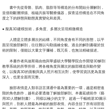
書中先從骨骼、肌肉、脂肪等等構造的分布開始分層解剖，
並借助斷層掃描、核磁共振等醫療儀器，探查這些構造在不同角
度之下的靜態與動態真實變化和差異。
● 擬真3D建模技術，多角度、多層次呈現精微構造
人體是立體多層次的結構，不同角度會有不同的形態，以平
面呈現臉部解剖，往往難以勾勒描繪全貌。過去的解剖書礙於技
術的限制，僅能以大量文字彌補，既冗長，也無法精確描述。
本書作者烏迪斯藉由他與華盛頓大學醫學院合作開發3D解剖
教學系統的所學所得，將各種角度與層次的臉部構造與動作變
化，以擬真3D的面貌與真人照片相互比對，使學習資訊更為直接
深入，也更全面而完整。
臉部表情是人類非語言溝通中最為重要的一環，越是精密進
階的角色創作，越有必要透徹了解臉部解剖。本書延續前作《藝
用3D人體解剖書》，同樣以極少的文字、超過一千幅精湛3D圖示
與照片，剖析人體最為神祕的臉部表情。內容含括了所有頭部造