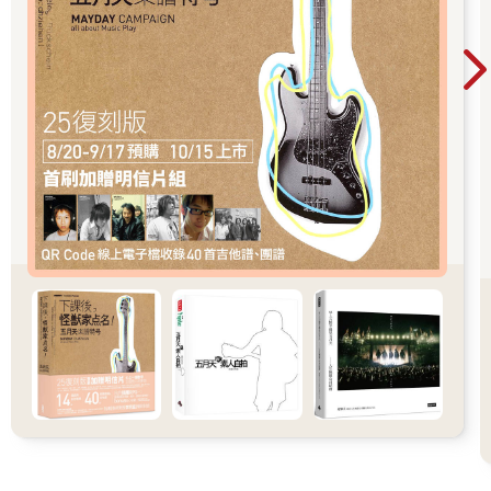
剖書，只有高特菲‧巴姆斯（Gottfied Bammes）的《裸體人像》
（Der Nackte Mensch）。於是，他自問：「為什麼這些書的圖
那麼少、字那麼多？」
【進入美術學院】
專校畢業後，烏迪斯進入拉脫維亞藝術學院（Latvijas Mākslas
Akadēmija）求學。那兒跟專校一樣，強調練習，卻不注重創作形
態的方式。然而，烏迪斯每次要雕刻新作，事前總會先作足準
備，除了備好骨架與黏土，還特地繪製一張小草圖，用淺顯易懂
的方式分析形態。幾年下來，他累積了許多圖畫、草稿、解剖書
籍與成功作品的相片。烏迪斯發現他所繪的草稿、圖片極受歡
迎，供不應求，也常有人建議他將這些涵蓋形態分析以及雕塑家
必備基礎解剖學知識的素材集結成書，烏迪斯這才浮現製作本書
的念頭。
【敲門磚Kickstarter】
幾年過去，烏迪斯架設了網站（anatomy4sculptors.com），開發
比例計算器，建立臉書粉絲專頁，分享解剖資訊及他親手繪製的
圖畫。烏迪斯很認真，時常和同好對談、交流，測試各種詮釋人
體解剖學的方法。2013年春天，他在好友山迪斯．康德拉茲