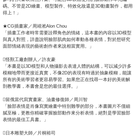
碼。不管是2D繪畫、模型製作、特效化妝還是3D動畫製作，都用
得上！」
★CG插畫家／周靖淞Alon Chou
「插畫工作者時常需要詮釋角色的情緒，這本書的內容以3D模型
與真人對照，詳盡說明臉部肌肉如何牽動各種表情，對於想研究
面部情緒表現的藝術創作者來說相當實用。」
怪獸工廠創辦人／許友豪
「本書是以3D模型和人物攝影去表達人體的結構，可以減少許多
模糊地帶而更接近真實，不像2D的表現有時過於抽象模糊，能讓
所有的美術學習者更容易學習。如果您正在找尋一本好的美術解
剖教學書，本書會是您的最佳選擇。」
留俄當代寫實畫家、油畫修復師／周川智
「臉部表情是肖像寫實繪畫中特別難學的部分，本書圖片不僅細
膩至極，更教你精確掌握臉部動作來分析表情，絕對是學習臉部
表情的最佳工具書。」
日本雕塑大師／片桐裕司