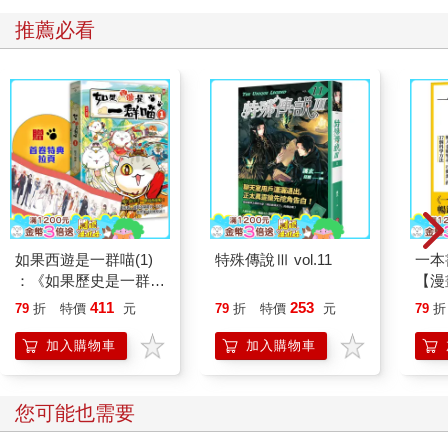
（Sandis Kondrats）協助下，成立了國際工作團隊，開始在美國
推薦必看
募資平臺「敲門磚」（Kickstarter）上為本書募資。有了眾人鼎
力襄助，烏迪斯終於實現出書的願望，完成本書。
計畫推動期間，率先加入烏迪斯和山迪斯的是兩位拉脫維亞的朋
友Sabina Grams和Edgars Vegners，他們貢獻了電腦繪圖和攝影
的專長。山迪斯的兄弟Janis Kondrats幫他們開發網站註冊系統，
供計畫贊助人參與、測試本書的內容。由於烏迪斯和山迪斯的母
語並非英語，為求慎重，也請Monika Hanley和Johannah Larson
協助編校，而Pauls Keire醫師則提供醫學方面的解剖學專業。烏
迪斯和山迪斯因為這個計畫，有幸結識了Chris Rawlinson 和
Sergio Alessandro Servillo，他們以3D立體掃描和造型的參考文獻
如果西遊是一群喵(1)
特殊傳說Ⅲ vol.11
一本
等素材，補充了許多頁面。Shutterstock圖庫網站則提供烏迪斯許
：《如果歷史是一群
【漫
多偉大藝術作品的圖片以充實全書的內容，同樣功不可沒。烏迪
喵》作者最新力作，附
行動
411
253
79
折
特價
元
79
折
特價
元
79
折
斯和山迪斯於本書發展階段也旅行世界各地，參加許多沙雕比賽
【首卷特典】拉頁
開關
和活動，與來自世界各國的沙雕愛好者交流討論，這些國際沙雕
「行
加入購物車
加入購物車
社群的朋友對本書也貢獻良多。計畫推動期間，西雅圖的拉脫維
學方
亞社群提供了不少幫助，他們的支持彌足珍貴。當然，若非家人
親友的支持與理解，這項計畫不可能成功。
您可能也需要