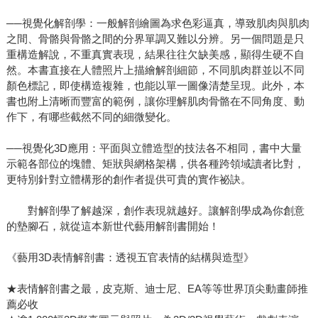
──視覺化解剖學：一般解剖繪圖為求色彩逼真，導致肌肉與肌肉
之間、骨骼與骨骼之間的分界單調又難以分辨。另一個問題是只
重構造解說，不重真實表現，結果往往欠缺美感，顯得生硬不自
然。本書直接在人體照片上描繪解剖細節，不同肌肉群並以不同
顏色標記，即使構造複雜，也能以單一圖像清楚呈現。此外，本
書也附上清晰而豐富的範例，讓你理解肌肉骨骼在不同角度、動
作下，有哪些截然不同的細微變化。
──視覺化3D應用：平面與立體造型的技法各不相同，書中大量
示範各部位的塊體、矩狀與網格架構，供各種跨領域讀者比對，
更特別針對立體構形的創作者提供可貴的實作祕訣。
對解剖學了解越深，創作表現就越好。讓解剖學成為你創意
的墊腳石，就從這本新世代藝用解剖書開始！
《藝用3D表情解剖書：透視五官表情的結構與造型》
★表情解剖書之最，皮克斯、迪士尼、EA等等世界頂尖動畫師推
薦必收