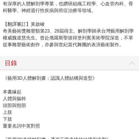
有深厚的人體解剖學專業，也鑽研組織工程學、心血管內科、骨
科醫學、神經退行性疾病與癌症治療等領域。
【翻譯審訂】黃啟峻
奇美藝術獎雕塑類第23、28屆得主。解剖學師承台灣藝用解剖學
權威魏道慧先生。曾赴俄羅斯聖彼得堡列賓美術學院深造，不單
從事雕塑藝術創作，亦參與世紀當代舞團的表演藝術製作。
目錄
《藝用3D人體解剖書：認識人體結構與造型》
本書緣起
人體與軀幹
頭部與頸部
上肢
下肢
重要名詞中英對照