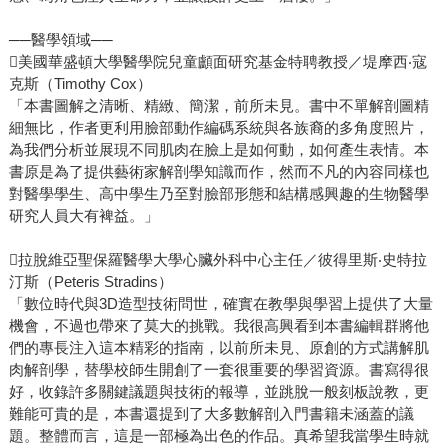
──醫學領域──
美國華盛頓大學醫學院兒童顱面研究基金特聘教授／堤摩西‧寇
克斯（Timothy Cox）
「本書圖解之清晰、精緻、簡潔，前所未見。書中不單解剖圖精
細無比，作者更利用臉部動作編碼系統與各族裔的多角度照片，
為我們分析並展現不同肌肉在臉上是如何動，如何產生表情。本
書原是為了提供藝術家解剖學知識而作，然而不凡的內容同樣也
對醫學學生、高中學生乃至對臉部形態和結構感興趣的生物醫學
研究人員大有裨益。」
拉脫維亞聖保羅醫學大學心臟外科中心主任／彼得里斯‧史特拉
汀斯（Peteris Stradins）
「數位時代與3D造型技術問世，確實在教學與學習上提供了大量
機會，不過也帶來了莫大的挑戰。我很高興看到本書編輯群將他
們的專長注入這本精彩的指南，以前所未見、原創的方式講解肌
肉解剖學，替學校師生開創了一套很重要的學習資源。書寫得很
好，收錄許多關鍵議題與技術的報導，並跳脫一般刻板說教，更
難能可貴的是，本書還提到了大多數解剖入門書籍未涵蓋的議
題。整體而言，這是一部極為出色的作品。真希望我當學生時就