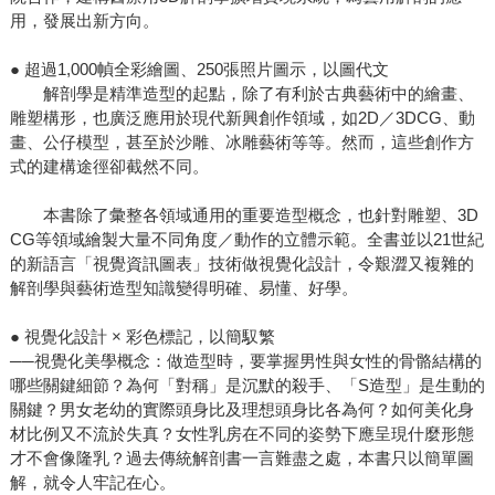
用，發展出新方向。
● 超過1,000幀全彩繪圖、250張照片圖示，以圖代文
解剖學是精準造型的起點，除了有利於古典藝術中的繪畫、
雕塑構形，也廣泛應用於現代新興創作領域，如2D／3DCG、動
畫、公仔模型，甚至於沙雕、冰雕藝術等等。然而，這些創作方
式的建構途徑卻截然不同。
本書除了彙整各領域通用的重要造型概念，也針對雕塑、3D
CG等領域繪製大量不同角度／動作的立體示範。全書並以21世紀
的新語言「視覺資訊圖表」技術做視覺化設計，令艱澀又複雜的
解剖學與藝術造型知識變得明確、易懂、好學。
● 視覺化設計 × 彩色標記，以簡馭繁
──視覺化美學概念：做造型時，要掌握男性與女性的骨骼結構的
哪些關鍵細節？為何「對稱」是沉默的殺手、「S造型」是生動的
關鍵？男女老幼的實際頭身比及理想頭身比各為何？如何美化身
材比例又不流於失真？女性乳房在不同的姿勢下應呈現什麼形態
才不會像隆乳？過去傳統解剖書一言難盡之處，本書只以簡單圖
解，就令人牢記在心。