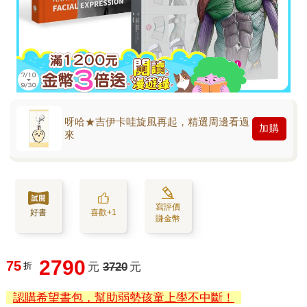
呀哈★吉伊卡哇旋風再起，精選周邊看過
加購
來
寫評價
好書
喜歡+1
賺金幣
2790
75
折
元
3720
元
認購希望書包，幫助弱勢孩童上學不中斷！