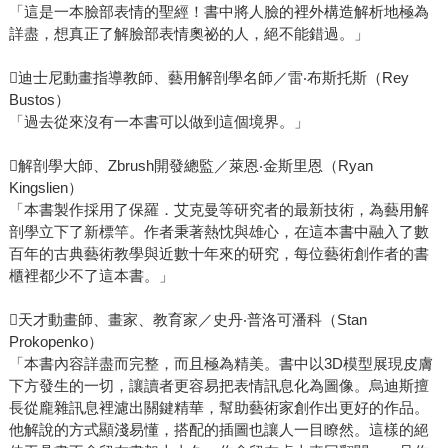
「這是一本臉部表情的聖經！書中將人臉的裡外構造解析地極為
詳盡，想真正了解臉部表情奧祕的人，絕不能錯過。」
迪士尼動畫指導教師、藝用解剖學名師／雷‧布斯托斯（Rey
Bustos）
「過去從來沒有一本書可以做到這個境界。」
解剖學大師、Zbrush開發總監／萊恩‧金斯里恩（Ryan
Kingslien）
「本書製作採用了保羅．艾克曼等研究者的最新技術，為藝用解
剖學立下了新標竿。作者秉著熱忱與雄心，在這本書中融入了數
百年的古典藝術教學與近數十年來的研究，每位藝術創作者的書
櫃裡都少不了這本書。」
天才動畫師、畫家、教育家／史丹‧普洛可潘科（Stan
Prokopenko）
「本書內容詳盡而完整，而且極為精美。書中以3D模型展現皮膚
下方發生的一切，讓讀者更容易把表情訊息化為圖像。烏迪斯擅
長從龐雜訊息裡濾出關鍵精華，幫助藝術家創作出更好的作品。
他解說的方式顯淺易懂，搭配的插圖也讓人一目瞭然。這樣的絕