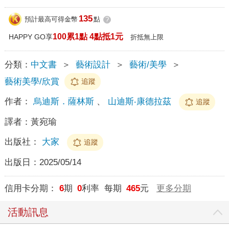
135
預計最高可得金幣
點
?
100累1點 4點抵1元
HAPPY GO享
折抵無上限
分類：
中文書
＞
藝術設計
＞
藝術/美學
＞
藝術美學/欣賞
追蹤
作者：
烏迪斯．薩林斯
、
山迪斯‧康德拉茲
追蹤
譯者：
黃宛瑜
出版社：
大家
追蹤
出版日：
2025/05/14
信用卡分期：
6
期
0
利率 每期
465
元
更多分期
活動訊息