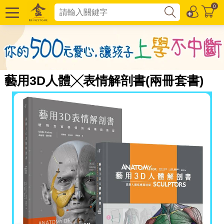
0
藝用3D人體╳表情解剖書(兩冊套書)