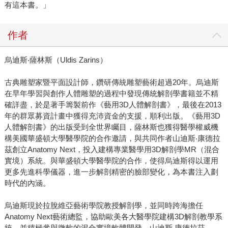
有這本書。」
作者
烏迪斯‧薩林斯（Uldis Zarins）
古典雕塑家暨平面設計師，鑽研傳統雕塑藝術超過20年。烏迪斯
在早年學習與創作人體雕塑的過程中發現傳統解剖學書籍並不精
確詳盡，於是著手籌製前作《藝用3D人體解剖書》，最後在2013
年的群眾募資計畫中獲得充沛資金的支援，順利出版。《藝用3D
人體解剖書》的出版受到全世界矚目，薩林斯也獲得醫學權威機
構美國華盛頓大學醫學院的合作邀請，與共同作者山迪斯‧康德拉
茲創立Anatomy Next，投入建構專業醫學用3D解剖學MR（混合
實境）系統。與華盛頓大學醫學院的合作，使得烏迪斯得以運用
更多先進科學儀器，進一步解剖精密的臉部變化，為本書注入劃
時代的內涵。
烏迪斯現於拉脫維亞藝術學院教授解剖學，並同時跨海擔任
Anatomy Next藝術總監，協助歐美各大醫學院建構3D解剖教學系
統，並積極參與微軟的混合實境軟體開發。
山迪斯‧康德拉茲