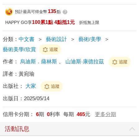
135
預計最高可得金幣
點
?
100累1點 4點抵1元
HAPPY GO享
折抵無上限
分類：
中文書
＞
藝術設計
＞
藝術/美學
＞
藝術美學/欣賞
追蹤
作者：
烏迪斯．薩林斯
、
山迪斯‧康德拉茲
追蹤
譯者：
黃宛瑜
出版社：
大家
追蹤
出版日：
2025/05/14
信用卡分期：
6
期
0
利率 每期
465
元
更多分期
活動訊息