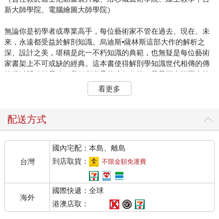
新大師學院、電腦繪圖大師學院）
無論你是初學者或專業高手，每位藝術家不管在過去、現在、未
來，永遠都受益於解剖知識。烏迪斯•薩林斯這部大作的解析之
深、設計之美，堪稱是此一不朽知識的典範，也無疑是每位藝術
家書架上不可或缺的經典。這本書使得解剖學知識世代相傳的傳
統得以延續並累積。我們所繼承的這個傳統，最早可上溯至古埃
及，並歷經了希臘黃金時代、文藝復興時期，直至今日由我們老
看更多
師傳給我們，我們再傳給學生，然後傳給後進新世代藝術家。
這本苦心孤詣的新書，一如烏迪斯的前作，同樣是劃時代史詩鉅
配送方式
著，過去從來沒有一本書可以做到此種境界。他必須結合藝術、
科學與科技，並運用眾多新技術，才得以實現構想。烏迪斯在科
國內宅配：本島、離島
技的最前端，徹底發揮了科技應用的極限，發掘出人類進行非語
言溝通的無數奧祕。
到店取貨：
台灣
不限金額免運費
人類為演化階梯之首，我們的臉部肌肉如同我們強大的腦力，也
國際快遞：全球
是這個星球上最為精密複雜的肌肉組織。我們靠許多肌肉來產生
海外
精細的表情差異，光憑如此就能使你因為摯友表情有異而關心問
港澳店取：
道：「怎麼了？發生什麼事？」其實，我們也必須成為隱藏情感