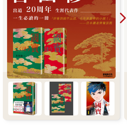
剖書，只有高特菲‧巴姆斯（Gottfied Bammes）的《裸體人像》
（Der Nackte Mensch）。於是，他自問：「為什麼這些書的圖
那麼少、字那麼多？」
【進入美術學院】
專校畢業後，烏迪斯進入拉脫維亞藝術學院（Latvijas Mākslas
Akadēmija）求學。那兒跟專校一樣，強調練習，卻不注重創作形
態的方式。然而，烏迪斯每次要雕刻新作，事前總會先作足準
備，除了備好骨架與黏土，還特地繪製一張小草圖，用淺顯易懂
的方式分析形態。幾年下來，他累積了許多圖畫、草稿、解剖書
籍與成功作品的相片。烏迪斯發現他所繪的草稿、圖片極受歡
迎，供不應求，也常有人建議他將這些涵蓋形態分析以及雕塑家
必備基礎解剖學知識的素材集結成書，烏迪斯這才浮現製作本書
的念頭。
【敲門磚Kickstarter】
幾年過去，烏迪斯架設了網站（anatomy4sculptors.com），開發
比例計算器，建立臉書粉絲專頁，分享解剖資訊及他親手繪製的
圖畫。烏迪斯很認真，時常和同好對談、交流，測試各種詮釋人
體解剖學的方法。2013年春天，他在好友山迪斯．康德拉茲