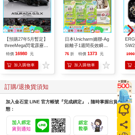
【預購27年5月暫定】
日本Unicharm嬌聯-Ag
ERG
threeMega閃電霹靂車
銀離子1週間長效瞬吸
SW2
VA Hi-SPEC UNITED
乾爽寵物消臭大師貓尿
泳心
16980
1373
特價
元
76
折
特價
元
1990
阿斯拉 G.S.X RS
墊20片/袋(大容量吸水
錶
SIREN 黑色限定
防滲漏貓尿布/可觀察
加入購物車
加入購物車
尿色貓潔墊補充包/本
品不含貓砂盆)
訂購/退換貨須知
加入金石堂 LINE 官方帳號『完成綁定』，隨時掌握出貨動
態：