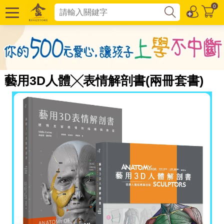
0
藝用3D人體╳表情解剖書(兩冊套書)