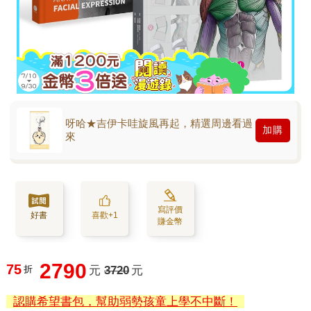
呀哈★吉伊卡哇旋風再起，精選周邊看過
加購
來
寫評價
好書
喜歡+1
賺金幣
2790
75
折
元
3720
元
認購希望書包，幫助弱勢孩童上學不中斷！