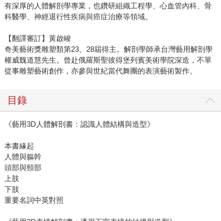
有深厚的人體解剖學專業，也鑽研組織工程學、心血管內科、骨
科醫學、神經退行性疾病與癌症治療等領域。
【翻譯審訂】黃啟峻
奇美藝術獎雕塑類第23、28屆得主。解剖學師承台灣藝用解剖學
權威魏道慧先生。曾赴俄羅斯聖彼得堡列賓美術學院深造，不單
從事雕塑藝術創作，亦參與世紀當代舞團的表演藝術製作。
目錄
《藝用3D人體解剖書：認識人體結構與造型》
本書緣起
人體與軀幹
頭部與頸部
上肢
下肢
重要名詞中英對照