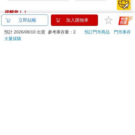
提醒您！！
金石堂及銀行均不會請您操作ATM! 如接獲電話要求您前往
立即結帳
加入購物車
ATM提款機，請不要聽從指示，以免受騙上當！
預計 2026/08/10 出貨
參考庫存量：2
預訂門市商品
門市庫存
退換貨須知：
大量採購
**提醒您，鑑賞期不等於試用期，退回商品須為全新狀態**
依據「消費者保護法」第19條及行政院消費者保護處公告之
「通訊交易解除權合理例外情事適用準則」，以下商品購買
後，除商品本身有瑕疵外，將不提供7天的猶豫期：
易於腐敗、保存期限較短或解約時即將逾期。（如：生
鮮食品）
依消費者要求所為之客製化給付。（客製化商品）
報紙、期刊或雜誌。（含MOOK、外文雜誌）
經消費者拆封之影音商品或電腦軟體。
非以有形媒介提供之數位內容或一經提供即為完成之線
上服務，經消費者事先同意始提供。（如：電子書、電
子雜誌、下載版軟體、虛擬商品…等）
已拆封之個人衛生用品。（如：內衣褲、刮鬍刀、除毛