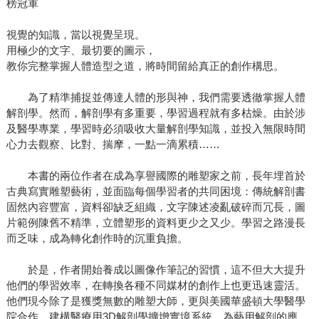
榜冠軍
視覺的知識，當以視覺呈現。
用極少的文字、最切要的圖示，
教你完整掌握人體造型之道，將時間留給真正的創作構思。
為了精準捕捉並傳達人體的形與神，我們需要透徹掌握人體
解剖學。然而，解剖學有多重要，學習過程就有多枯燥。由於涉
及醫學專業，學習時必須吸收大量解剖學知識，並投入無限時間
心力去觀察、比對、揣摩，一點一滴累積……
本書的兩位作者在成為享譽國際的雕塑家之前，長年埋首於
古典寫實雕塑藝術，並面臨每個學習者的共同困境：傳統解剖書
固然內容豐富，資料卻缺乏組織，文字陳述凌亂破碎而冗長，圖
片範例陳舊不精準，立體塑形的資料更少之又少。學習之路漫長
而乏味，成為轉化創作時的沉重負擔。
於是，作者開始養成以圖像作筆記的習慣，這不但大大提升
他們的學習效率，在轉換各種不同媒材的創作上也更迅速靈活。
他們現今除了是獲獎無數的雕塑大師，更與美國華盛頓大學醫學
院合作，建構醫療用3D解剖學擴增實境系統，為藝用解剖的應