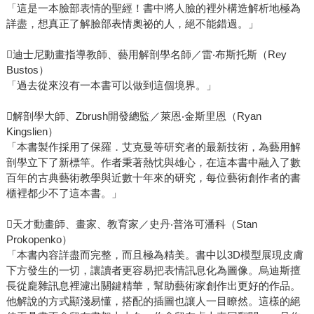
「這是一本臉部表情的聖經！書中將人臉的裡外構造解析地極為
詳盡，想真正了解臉部表情奧祕的人，絕不能錯過。」
迪士尼動畫指導教師、藝用解剖學名師／雷‧布斯托斯（Rey
Bustos）
「過去從來沒有一本書可以做到這個境界。」
解剖學大師、Zbrush開發總監／萊恩‧金斯里恩（Ryan
Kingslien）
「本書製作採用了保羅．艾克曼等研究者的最新技術，為藝用解
剖學立下了新標竿。作者秉著熱忱與雄心，在這本書中融入了數
百年的古典藝術教學與近數十年來的研究，每位藝術創作者的書
櫃裡都少不了這本書。」
天才動畫師、畫家、教育家／史丹‧普洛可潘科（Stan
Prokopenko）
「本書內容詳盡而完整，而且極為精美。書中以3D模型展現皮膚
下方發生的一切，讓讀者更容易把表情訊息化為圖像。烏迪斯擅
長從龐雜訊息裡濾出關鍵精華，幫助藝術家創作出更好的作品。
他解說的方式顯淺易懂，搭配的插圖也讓人一目瞭然。這樣的絕