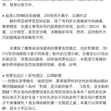
用，發展出新方向。
● 超過1,000幀全彩繪圖、250張照片圖示，以圖代文
解剖學是精準造型的起點，除了有利於古典藝術中的繪畫、
雕塑構形，也廣泛應用於現代新興創作領域，如2D／3DCG、動
畫、公仔模型，甚至於沙雕、冰雕藝術等等。然而，這些創作方
式的建構途徑卻截然不同。
本書除了彙整各領域通用的重要造型概念，也針對雕塑、3D
CG等領域繪製大量不同角度／動作的立體示範。全書並以21世紀
的新語言「視覺資訊圖表」技術做視覺化設計，令艱澀又複雜的
解剖學與藝術造型知識變得明確、易懂、好學。
● 視覺化設計 × 彩色標記，以簡馭繁
──視覺化美學概念：做造型時，要掌握男性與女性的骨骼結構的
哪些關鍵細節？為何「對稱」是沉默的殺手、「S造型」是生動的
關鍵？男女老幼的實際頭身比及理想頭身比各為何？如何美化身
材比例又不流於失真？女性乳房在不同的姿勢下應呈現什麼形態
才不會像隆乳？過去傳統解剖書一言難盡之處，本書只以簡單圖
解，就令人牢記在心。