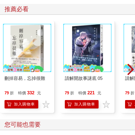
（Sandis Kondrats）協助下，成立了國際工作團隊，開始在美國
推薦必看
募資平臺「敲門磚」（Kickstarter）上為本書募資。有了眾人鼎
力襄助，烏迪斯終於實現出書的願望，完成本書。
計畫推動期間，率先加入烏迪斯和山迪斯的是兩位拉脫維亞的朋
友Sabina Grams和Edgars Vegners，他們貢獻了電腦繪圖和攝影
的專長。山迪斯的兄弟Janis Kondrats幫他們開發網站註冊系統，
供計畫贊助人參與、測試本書的內容。由於烏迪斯和山迪斯的母
語並非英語，為求慎重，也請Monika Hanley和Johannah Larson
協助編校，而Pauls Keire醫師則提供醫學方面的解剖學專業。烏
迪斯和山迪斯因為這個計畫，有幸結識了Chris Rawlinson 和
Sergio Alessandro Servillo，他們以3D立體掃描和造型的參考文獻
刪掉容易，忘掉很難
請解開故事謎底 05
請解
等素材，補充了許多頁面。Shutterstock圖庫網站則提供烏迪斯許
多偉大藝術作品的圖片以充實全書的內容，同樣功不可沒。烏迪
332
221
79
折
特價
元
79
折
特價
元
79
折
斯和山迪斯於本書發展階段也旅行世界各地，參加許多沙雕比賽
和活動，與來自世界各國的沙雕愛好者交流討論，這些國際沙雕
加入購物車
加入購物車
社群的朋友對本書也貢獻良多。計畫推動期間，西雅圖的拉脫維
亞社群提供了不少幫助，他們的支持彌足珍貴。當然，若非家人
親友的支持與理解，這項計畫不可能成功。
您可能也需要