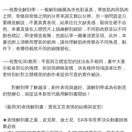
──視覺化解剖學：一般解剖繪圖為求色彩逼真，導致肌肉與肌肉
之間、骨骼與骨骼之間的分界單調又難以分辨。另一個問題是只
重構造解說，不重真實表現，結果往往欠缺美感，顯得生硬不自
然。本書直接在人體照片上描繪解剖細節，不同肌肉群並以不同
顏色標記，即使構造複雜，也能以單一圖像清楚呈現。此外，本
書也附上清晰而豐富的範例，讓你理解肌肉骨骼在不同角度、動
作下，有哪些截然不同的細微變化。
──視覺化3D應用：平面與立體造型的技法各不相同，書中大量
示範各部位的塊體、矩狀與網格架構，供各種跨領域讀者比對，
更特別針對立體構形的創作者提供可貴的實作祕訣。
對解剖學了解越深，創作表現就越好。讓解剖學成為你創意
的墊腳石，就從這本新世代藝用解剖書開始！
《藝用3D表情解剖書：透視五官表情的結構與造型》
★表情解剖書之最，皮克斯、迪士尼、EA等等世界頂尖動畫師推
薦必收