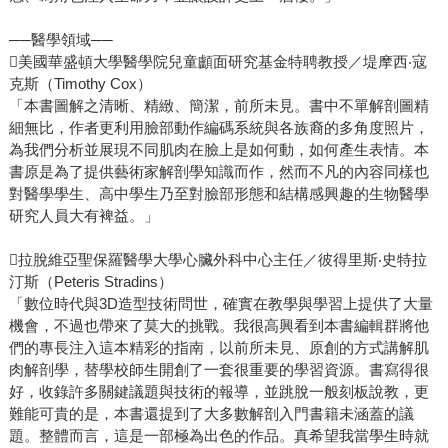
──醫學領域──
美國華盛頓大學醫學院兒童顱面研究基金特聘教授／堤摩西‧寇
克斯（Timothy Cox）
「本書圖解之清晰、精緻、簡潔，前所未見。書中不單解剖圖精
細無比，作者更利用臉部動作編碼系統與各族裔的多角度照片，
為我們分析並展現不同肌肉在臉上是如何動，如何產生表情。本
書原是為了提供藝術家解剖學知識而作，然而不凡的內容同樣也
對醫學學生、高中學生乃至對臉部形態和結構感興趣的生物醫學
研究人員大有裨益。」
拉脫維亞聖保羅醫學大學心臟外科中心主任／彼得里斯‧史特拉
汀斯（Peteris Stradins）
「數位時代與3D造型技術問世，確實在教學與學習上提供了大量
機會，不過也帶來了莫大的挑戰。我很高興看到本書編輯群將他
們的專長注入這本精彩的指南，以前所未見、原創的方式講解肌
肉解剖學，替學校師生開創了一套很重要的學習資源。書寫得很
好，收錄許多關鍵議題與技術的報導，並跳脫一般刻板說教，更
難能可貴的是，本書還提到了大多數解剖入門書籍未涵蓋的議
題。整體而言，這是一部極為出色的作品。真希望我當學生時就