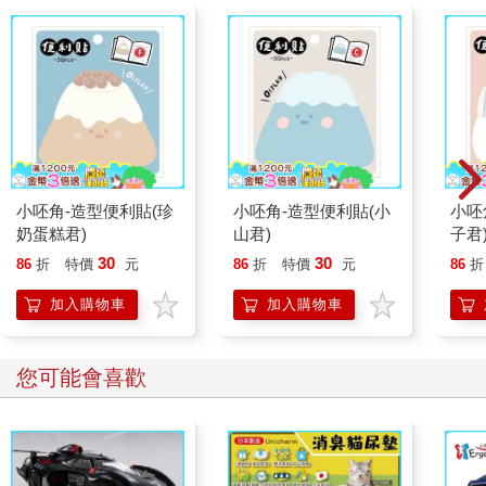
在經過二十多年的熱情耕耘之後，烏迪斯創作這本書的夢想終於
成真。他累積了十一年古典藝術的訓練，以及九年間兩百多場國
際雕塑季、座談會、展覽的歷練，再加上四年來遍覽群籍、鑽研
人體解剖學、繪製圖片的努力，本書才得以出版問世。（摘自
《藝用3D人體解剖書：認識人體結構與造型》內文）
小呸角-造型便利貼(珍
小呸角-造型便利貼(小
小呸
奶蛋糕君)
山君)
子君
30
30
86
折
特價
元
86
折
特價
元
86
折
加入購物車
加入購物車
您可能會喜歡