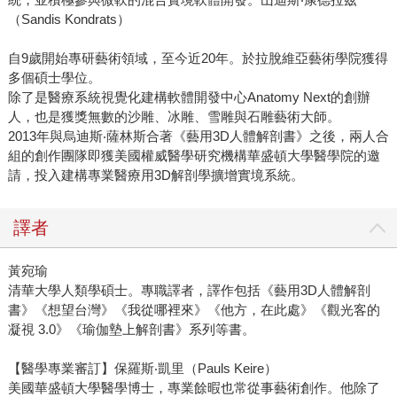
（Sandis Kondrats）
自9歲開始專研藝術領域，至今近20年。於拉脫維亞藝術學院獲得
多個碩士學位。
除了是醫療系統視覺化建構軟體開發中心Anatomy Next的創辦
人，也是獲獎無數的沙雕、冰雕、雪雕與石雕藝術大師。
2013年與烏迪斯‧薩林斯合著《藝用3D人體解剖書》之後，兩人合
組的創作團隊即獲美國權威醫學研究機構華盛頓大學醫學院的邀
請，投入建構專業醫療用3D解剖學擴增實境系統。
譯者
黃宛瑜
清華大學人類學碩士。專職譯者，譯作包括《藝用3D人體解剖
書》《想望台灣》《我從哪裡來》《他方，在此處》《觀光客的
凝視 3.0》《瑜伽墊上解剖書》系列等書。
【醫學專業審訂】保羅斯‧凱里（Pauls Keire）
美國華盛頓大學醫學博士，專業餘暇也常從事藝術創作。他除了