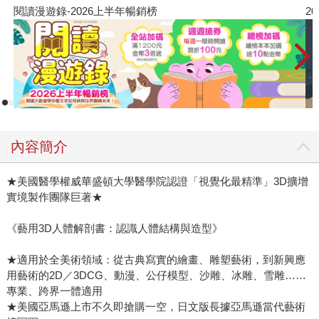
閱讀漫遊錄-2026上半年暢銷榜
2
內容簡介
★美國醫學權威華盛頓大學醫學院認證「視覺化最精準」3D擴增
實境製作團隊巨著★
《藝用3D人體解剖書：認識人體結構與造型》
★適用於全美術領域：從古典寫實的繪畫、雕塑藝術，到新興應
用藝術的2D／3DCG、動漫、公仔模型、沙雕、冰雕、雪雕……
專業、跨界一體適用
★美國亞馬遜上市不久即搶購一空，日文版長據亞馬遜當代藝術