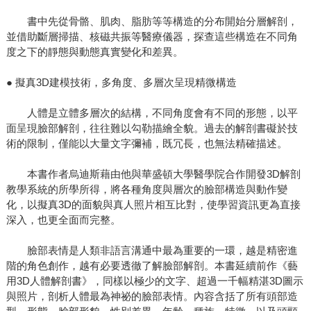
書中先從骨骼、肌肉、脂肪等等構造的分布開始分層解剖，
並借助斷層掃描、核磁共振等醫療儀器，探查這些構造在不同角
度之下的靜態與動態真實變化和差異。
● 擬真3D建模技術，多角度、多層次呈現精微構造
人體是立體多層次的結構，不同角度會有不同的形態，以平
面呈現臉部解剖，往往難以勾勒描繪全貌。過去的解剖書礙於技
術的限制，僅能以大量文字彌補，既冗長，也無法精確描述。
本書作者烏迪斯藉由他與華盛頓大學醫學院合作開發3D解剖
教學系統的所學所得，將各種角度與層次的臉部構造與動作變
化，以擬真3D的面貌與真人照片相互比對，使學習資訊更為直接
深入，也更全面而完整。
臉部表情是人類非語言溝通中最為重要的一環，越是精密進
階的角色創作，越有必要透徹了解臉部解剖。本書延續前作《藝
用3D人體解剖書》，同樣以極少的文字、超過一千幅精湛3D圖示
與照片，剖析人體最為神祕的臉部表情。內容含括了所有頭部造