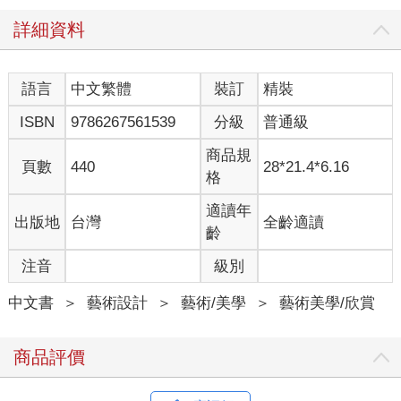
的專家，因為我們的臉不斷替我們講話，所以擺出一張撲克臉是
詳細資料
需要練習的。而我們要隱藏情感，就必須抵抗自然，抵抗我們人
類的天性。我們終其一生都在學習，而這本書卓越之處不但在於
教你懂得如何將人類五官畫得更加生動、為你增添可運用工具，
語言
中文繁體
裝訂
精裝
更能提醒你，我們的臉有多麼不可思議。歸根究柢，臉終究是我
們人類的一部分。
ISBN
9786267561539
分級
普通級
身為教育者和藝術家，我真希望在我學生時代就能擁有這樣的
商品規
頁數
440
28*21.4*6.16
書。這本書現在才出現，我也會開始好好學習，我想我的書架和
格
教室都少不了這本書。（摘自《藝用3D表情解剖書：透視五官表
情的結構與造型》代序）
適讀年
出版地
台灣
全齡適讀
齡
【滿懷希望】
注音
級別
1990年代初期，蘇聯瓦解，拉脫維亞共和國獨立不久，有位名為
烏迪斯‧薩林斯（Uldis Zarins）的年輕人滿懷著理想與抱負，夢想
中文書
＞
藝術設計
＞
藝術/美學
＞
藝術美學/欣賞
成為雕刻家。1994年，烏迪斯獲里加藝術專門學校錄取。他在專
校的學習過程很艱辛，競爭很激烈，但成果令人滿意。烏迪斯每
天用黏土模仿製作古希臘頭像、半身像、全身像。模仿是很普遍
商品評價
的觀念，經由仿製古代雕像，可幫助學生認識造形。經過短短半
年，烏迪斯感覺自己的觀察力進步，雙手也變得靈巧，但掌握造