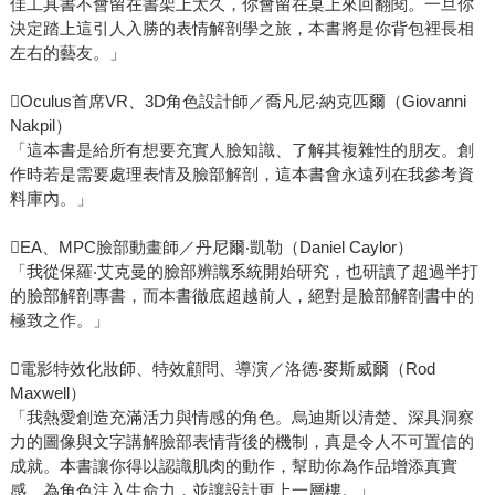
佳工具書不會留在書架上太久，你會留在桌上來回翻閱。一旦你
決定踏上這引人入勝的表情解剖學之旅，本書將是你背包裡長相
左右的藝友。」
Oculus首席VR、3D角色設計師／喬凡尼‧納克匹爾（Giovanni
Nakpil）
「這本書是給所有想要充實人臉知識、了解其複雜性的朋友。創
作時若是需要處理表情及臉部解剖，這本書會永遠列在我參考資
料庫內。」
EA、MPC臉部動畫師／丹尼爾‧凱勒（Daniel Caylor）
「我從保羅‧艾克曼的臉部辨識系統開始研究，也研讀了超過半打
的臉部解剖專書，而本書徹底超越前人，絕對是臉部解剖書中的
極致之作。」
電影特效化妝師、特效顧問、導演／洛德‧麥斯威爾（Rod
Maxwell）
「我熱愛創造充滿活力與情感的角色。烏迪斯以清楚、深具洞察
力的圖像與文字講解臉部表情背後的機制，真是令人不可置信的
成就。本書讓你得以認識肌肉的動作，幫助你為作品增添真實
感、為角色注入生命力，並讓設計更上一層樓。」