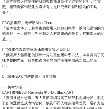
「這本書對人體動作的肌肉與骨骼形態作了詳盡的分析，從實
照、精確拆解到簡化方塊皆有，是研究藝用解剖必備的工具
書！」
CG插畫家／周靖淞Alon Chou——
「這本書太棒了，將繁複的藝用人體解剖教學，以簡化易懂的方
式圖解，一目瞭然，對於想深入解剖學的創作者，有非常大的助
益。」
留俄當代寫實畫家暨油畫修復師／周川智——
「俄羅斯人體藝術的訓練十分注重使用科學方法，本書具備了同
樣卓越的內涵，且更能適切引導創作者在平面或立體上的表
現。」
《藝用3D表情解剖書》各界讚譽
──美術領域──
ART書櫃Book Review版主／Dr. Black ART
「實用性超乎想像！五大章節詳細說明了臉部肌肉與骨骼、肌肉
群如何運動造成表情變化，以及不同人種的頭骨差異，還有方便
參考的大量表情照片集、可配合3D軟體使用的臉部動作單元編