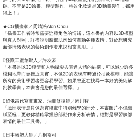
碼。不管是2D繪畫、模型製作、特效化妝還是3D動畫製作，都用
得上！」
★CG插畫家／周靖淞Alon Chou
「插畫工作者時常需要詮釋角色的情緒，這本書的內容以3D模型
與真人對照，詳盡說明臉部肌肉如何牽動各種表情，對於想研究
面部情緒表現的藝術創作者來說相當實用。」
怪獸工廠創辦人／許友豪
「本書是以3D模型和人物攝影去表達人體的結構，可以減少許多
模糊地帶而更接近真實，不像2D的表現有時過於抽象模糊，能讓
所有的美術學習者更容易學習。如果您正在找尋一本好的美術解
剖教學書，本書會是您的最佳選擇。」
留俄當代寫實畫家、油畫修復師／周川智
「臉部表情是肖像寫實繪畫中特別難學的部分，本書圖片不僅細
膩至極，更教你精確掌握臉部動作來分析表情，絕對是學習臉部
表情的最佳工具書。」
日本雕塑大師／片桐裕司