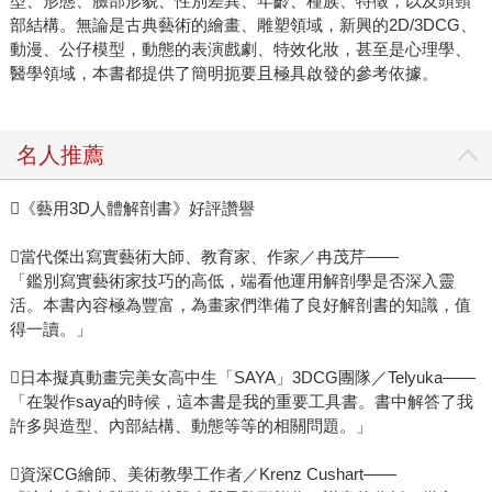
型、形態、臉部形貌、性別差異、年齡、種族、特徵，以及頭頸
部結構。無論是古典藝術的繪畫、雕塑領域，新興的2D/3DCG、
動漫、公仔模型，動態的表演戲劇、特效化妝，甚至是心理學、
醫學領域，本書都提供了簡明扼要且極具啟發的參考依據。
名人推薦
《藝用3D人體解剖書》好評讚譽
當代傑出寫實藝術大師、教育家、作家／冉茂芹——
「鑑別寫實藝術家技巧的高低，端看他運用解剖學是否深入靈
活。本書內容極為豐富，為畫家們準備了良好解剖書的知識，值
得一讀。」
日本擬真動畫完美女高中生「SAYA」3DCG團隊／Telyuka——
「在製作saya的時候，這本書是我的重要工具書。書中解答了我
許多與造型、內部結構、動態等等的相關問題。」
資深CG繪師、美術教學工作者／Krenz Cushart——