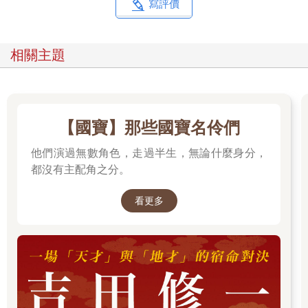
形的能力卻遲遲難有進展。
寫評價
【亞馬遜女戰士的臉頰】
有一天，烏迪斯想模仿著名雕刻家波留克列特斯（Polykleitos）
相關主題
的亞馬遜女戰士的頭像，卻碰到一個問題：臉頰怎麼雕？臉頰顯
然不是圓的，而是由好幾種複雜的形狀所組合起來。他心想：
「要是能夠了解臉頰由什麼形狀組成、不同形狀之間又是如何湊
在一起，就太棒了。」老師的指導卻令人沮喪，他總說：「學
習、研究、測量！」可是，臉頰並沒有角和面，到底要量什麼？
【國寶】那些國寶名伶們
有位老師回答他：「研讀解剖學，也許你會有所收穫。」
他們演過無數角色，走過半生，無論什麼身分，
【初次接觸解剖學】
都沒有主配角之分。
教造型的老師告訴烏迪斯：「這裡有顆人類頭骨和一本解剖書，
你若想通盤了解，就好好研究，然後做個人體肌肉解剖模型
看更多
（écorché）來看看吧！」於是，烏迪斯決定雕一尊有肩膀的胸
像，可是明明每塊肌肉都在正確的位置上，雕像看起來卻慘不忍
睹。重點是，這完全無法幫助他認識形態。他決定不在形態上繼
續打轉，改而研究肌肉。烏迪斯鑽進解剖書堆裡越挖越深，這才
明白，解剖學對畫家和繪圖者是何等重要。然而，他發現每本解
剖書都很單調，圖片既凌亂又稀少。「結果，沒有一本是專為雕
塑家而寫的！」烏迪斯發現，唯一稍微提到人體與解剖形態的解