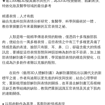
★逾1,000幅3D擬真圖示與照片，為2D/3D視覺藝術、戲劇表演、
特效化妝及醫學領域的最佳參考
精通表情，人才有戲
融合先進科技與表情分析研究，集醫學、科學與藝術於一體，
教你掌握數百年來最難解的五官表情之祕。
人類是唯一能精準傳達表情的動物，僅憑四十多塊臉部肌
肉，便組合出一萬多種表情，這些表情之中有三千多種更具備了
情感意義的表達。臉部只有眼、耳、鼻、口，卻蘊含龐大的情感
訊息，要捕捉這些表情形態與神韻並轉為創作並不容易，加上臉
部表情解剖書不僅稀少且陳舊，學習臉部表情的構造與變化，往
往成為許多創作者難以克服的瓶頸。
在前作《藝用3D人體解剖書》為解剖書開拓出以圖代文的新
標竿之後，作者烏迪斯以更先進的科技與技術，結合心理學研
究，重新梳理臉部解剖與表情的關係，改革過去解剖書冗長模糊
且缺乏教學組織的缺陷，教我們重新認識五官表情及其皮下肌肉
的連動關係。
● 以肌肉動作為基準，客觀剖析情感表現