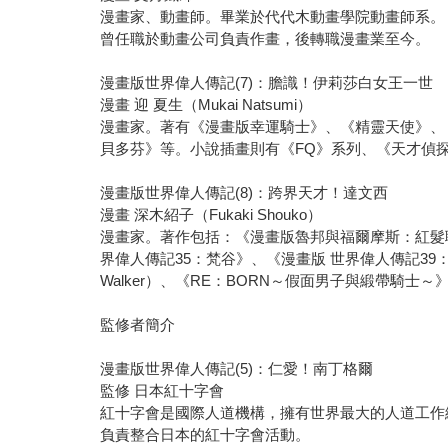
漫畫家、動畫師。畢業於代代木動畫學院動畫師系。
曾任職於動畫公司負責作畫，後轉職漫畫業至今。
漫畫版世界偉人傳記(7)：膽識！伊莉莎白女王一世
漫畫 迎 夏生（Mukai Natsumi）
漫畫家。著有《漫畫版幸運騎士》、《精靈天使》、《迎
貝多芬》等。小說插畫則有《FQ》系列、《天才偵
漫畫版世界偉人傳記(8)：跨界天才！達文西
漫畫 深木紹子（Fukaki Shouko）
漫畫家。著作包括：《漫畫版魯邦與福爾摩斯：紅髮聯
界偉人傳記35：梵谷》、《漫畫版 世界偉人傳記39：倫
Walker）、《RE：BORN～假面男子與緞帶騎士
監修者簡介
漫畫版世界偉人傳記(5)：仁愛！南丁格爾
監修 日本紅十字會
紅十字會是國際人道機構，擁有世界最大的人道工作
負責整合日本的紅十字會活動。