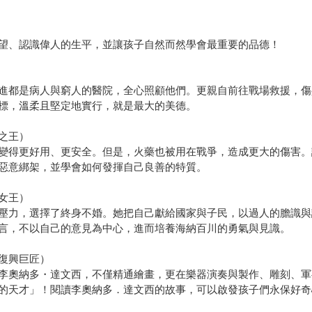
望、認識偉人的生平，並讓孩子自然而然學會最重要的品德！
進都是病人與窮人的醫院，全心照顧他們。更親自前往戰場救援，傷
標，溫柔且堅定地實行，就是最大的美德。
之王）
變得更好用、更安全。但是，火藥也被用在戰爭，造成更大的傷害。
惡意綁架，並學會如何發揮自己良善的特質。
女王）
壓力，選擇了終身不婚。她把自己獻給國家與子民，以過人的膽識與
言，不以自己的意見為中心，進而培養海納百川的勇氣與見識。
復興巨匠）
李奧納多・達文西，不僅精通繪畫，更在樂器演奏與製作、雕刻、軍
的天才」！閱讀李奧納多．達文西的故事，可以啟發孩子們永保好奇