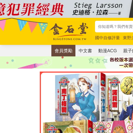
國中自修評量
東野
唯紅花綻放
奧德賽
會員獎勵
中文書
動漫ACG
親子