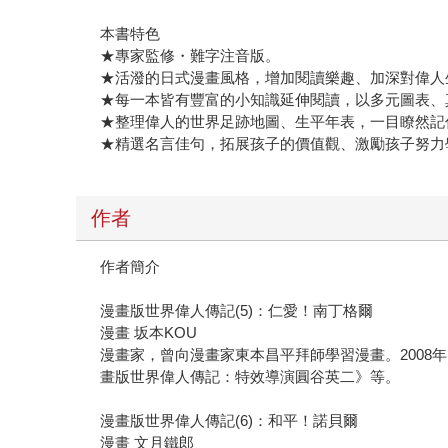
本書特色
★專家監修・難字注音版。
★活潑的日式漫畫風格，增加閱讀樂趣、加深對偉人
★每一本皆有豐富的小知識延伸閱讀，以多元圖表、
★整理偉人的世界足跡地圖、生平年表，一目瞭然記
★精選名言佳句，拓展孩子的價值觀、激勵孩子努力
作者
作者簡介
漫畫版世界偉人傳記(5)：仁愛！南丁格爾
漫畫 坂本KOU
漫畫家，曾向漫畫家東本昌平拜師學習漫畫。2008年，
畫版世界偉人傳記：特效導演圓谷英二》等。
漫畫版世界偉人傳記(6)：和平！諾貝爾
漫畫 文月鐵郎