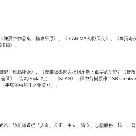
夏生作品集：極東平原》、《＋ANIMA 幻獸天使》、《奪寶奇俠》
探拓爾》。
盟／斑點繩索》、《漫畫版魯邦與福爾摩斯：血字的研究》（皆改編
琴》（皆為Poplar社）、《KLAN》（田中芳樹原作／SB Creat
～》（手塚治虫原作／集英社）。
網絡。該組織遵從「人道、公正、中立、獨立、志願服務、統一、普