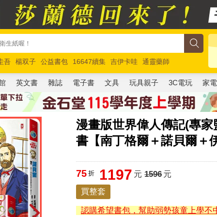
圭吾
楊双子
公益書包
16647續集
吉伊卡哇
通靈藥師
路邊攤新作
馬斯克
玩具總動員5
超慢跑
館
英文書
雜誌
電子書
文具
玩具親子
3C電玩
家
漫畫版世界偉人傳記(專家監修
書【南丁格爾＋諾貝爾＋
1197
75
折
元
1596
元
買整套
認購希望書包，幫助弱勢孩童上學不