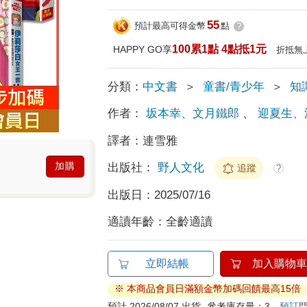
55
預計最高可得金幣
點
?
100累1點 4點抵1元
HAPPY GO享
折抵無
分類：
中文書
＞
童書/青少年
＞
知
作者：
坂本幸、文月鐵郎
、
迎夏生、
譯者：
連雪雅
加購
出版社：
野人文化
追蹤
?
出版日：
2025/07/16
適讀年齡：
全齡適讀
立即結帳
加入購物車
※ 本商品會員日滿額金幣加碼回饋最高15倍
預計 2026/08/07 出貨
參考庫存量：3
預訂