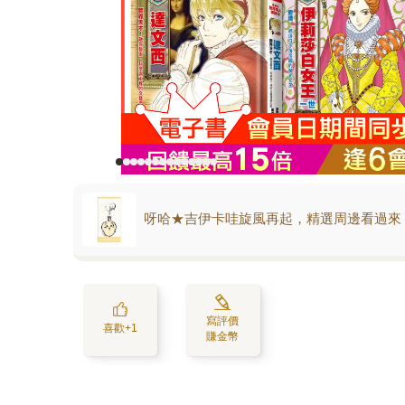
呀哈★吉伊卡哇旋風再起，精選周邊看過來
寫評價
喜歡+1
賺金幣