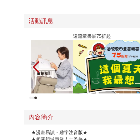
活動訊息
遠流童書展75折起
內容簡介
★漫畫易讀・難字注音版★
★相關領域專業人士監修★