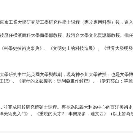
完成東京工業大學研究所工學研究科學士課程（專攻應用科學）後，進
，之後歷任橫濱商科大學商學部教授、駿河台大學文化資訊部教授。擔
、《科學史技術史事典》、《文明史上的科技進展》、《世界大發明
劍橋大學研究中世紀英國文學與戲劇，現為神奈川大學教授，也是文學
王妃》、《聖母的文藝復興：瑪利亞畫作解密》、《伊莉莎白：華麗
，並完成同校研究所碩士課程。專長為以義大利為中心的西洋美術史
洋美術史入門》、《重現的天才2：李奧納多．達文西》（以上皆為