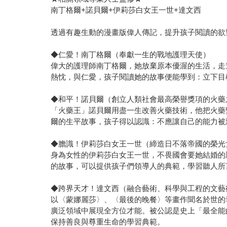
南丁格爾+諾貝爾+伊莉莎白女王一世+達文西
透過有趣生動的漫畫版偉人傳記，提升孩子閱讀的欲
◆仁愛！南丁格爾（奉獻一生的戰地護理天使）
偉大的護理師南丁格爾，她放棄原本優渥的生活，走
熱忱，與仁愛，孩子閱讀她的故事便能學到：立下目
◆和平！諾貝爾（創立人類社會最高榮譽獎項的火藥
「火藥王」諾貝爾用盡一生改善火藥技術，他把火藥
爾的生平故事，孩子得以認識：不應讓自己的能力被
◆膽識！伊莉莎白女王一世（締造日不落帝國的榮光
身為女性的伊莉莎白女王一世，不畏國會要她結婚的
的故事，可以提供孩子們領導人的典範，學習聽人所
◆跨界天才！達文西（融合藝術、科學與工程的文藝
以〈蒙娜麗莎〉、〈最後的晚餐〉等畫作聞名於世的
廣泛領域中展現全方位才能。被公認是史上「最全能
保持善良與尊重生命的學習典範。