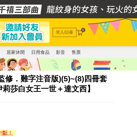
0
登入/註冊
電
居家休閒
日用食品
影音
售票
．難字注音版)(5)~(8)四冊套
伊莉莎白女王一世＋達文西】
中斷！