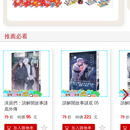
推薦必看
演員們：請解開故事謎
請解開故事謎底 05
請解
底外傳
95
221
79
折
特價
元
79
折
特價
元
79
折
加入購物車
加入購物車