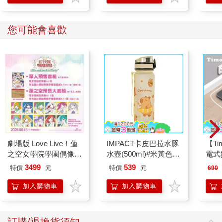
您可能會喜歡
劇場版 Love Live！蓮
IMPACT卡皮巴拉水豚
【T
之空女學院學園偶像俱
水壺(500ml)#米黃色
電式
樂部 Bloom Garden
IM00B18YL
3499
539
特價
元
特價
元
690
Party蓮之空預售大套
組
加入購物車
加入購物車
訂購/退換貨須知