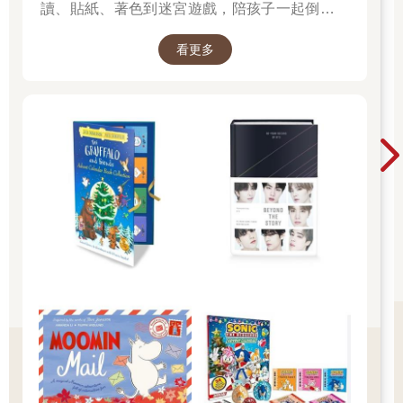
讀、貼紙、著色到迷宮遊戲，陪孩子一起倒數歡
樂的 25 天。 打開每一頁、每一扇小門，都是滿
看更多
滿的驚喜與節慶溫度， Read it, Play it, Feel the
Christmas Magic！ 即日起~2026/1/5參展商品好
康79折~~