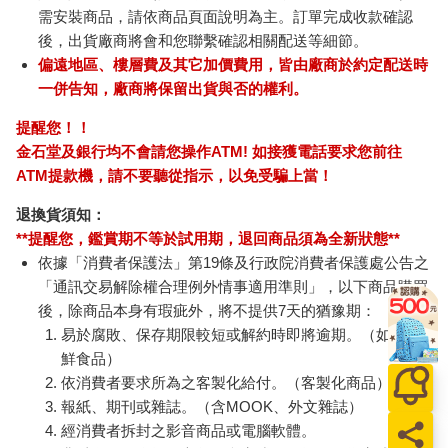
需安裝商品，請依商品頁面說明為主。訂單完成收款確認
後，出貨廠商將會和您聯繫確認相關配送等細節。
偏遠地區、樓層費及其它加價費用，皆由廠商於約定配送時
一併告知，廠商將保留出貨與否的權利。
提醒您！！
金石堂及銀行均不會請您操作ATM! 如接獲電話要求您前往
ATM提款機，請不要聽從指示，以免受騙上當！
退換貨須知：
**提醒您，鑑賞期不等於試用期，退回商品須為全新狀態**
依據「消費者保護法」第19條及行政院消費者保護處公告之
「通訊交易解除權合理例外情事適用準則」，以下商品購買
後，除商品本身有瑕疵外，將不提供7天的猶豫期：
易於腐敗、保存期限較短或解約時即將逾期。（如：生
鮮食品）
依消費者要求所為之客製化給付。（客製化商品）
報紙、期刊或雜誌。（含MOOK、外文雜誌）
經消費者拆封之影音商品或電腦軟體。