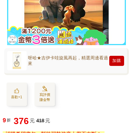
呀哈★吉伊卡哇旋風再起，精選周邊看過
加購
來
寫評價
喜歡+1
賺金幣
376
9
折
元
418
元