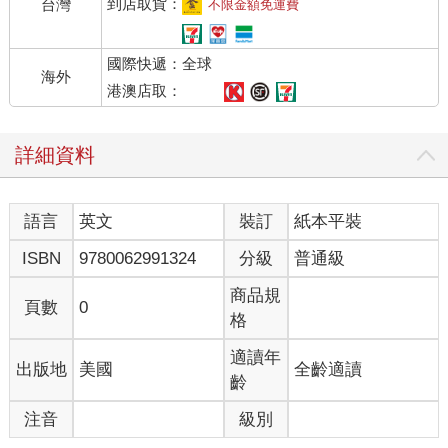
到店取貨：
台灣
不限金額免運費
國際快遞：全球
海外
港澳店取：
詳細資料
語言
英文
裝訂
紙本平裝
ISBN
9780062991324
分級
普通級
商品規
頁數
0
格
適讀年
出版地
美國
全齡適讀
齡
注音
級別