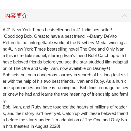
內容簡介
A #1 New York Times bestseller and a #1 Indie bestseller!
"Good dog Bob. Great to have a best friend."--Danny DeVito
Return to the unforgettable world of the Newbery Medal-winning a
nd #1 New York Times bestselling novel The One and Only Ivan i
n this incredible sequel, starring Ivan's friend Bob! Catch up with t
hese beloved friends before you see the star-studded film adaptati
on of The One and Only Ivan, now available on Disney+!
Bob sets out on a dangerous journey in search of his long-lost sist
er with the help of his two best friends, Ivan and Ruby. As a hurric
ane approaches and time is running out, Bob finds courage he nev
er knew he had and learns the true meaning of friendship and fami
ly.
Bob, Ivan, and Ruby have touched the hearts of millions of reader
s, and their story isn't over yet. Catch up with these beloved friend
s before the star-studded film adaptation of The One and Only Iva
n hits theaters in August 2020!