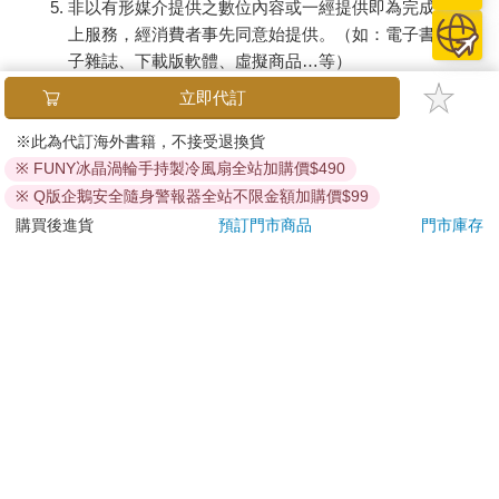
非以有形媒介提供之數位內容或一經提供即為完成之線
上服務，經消費者事先同意始提供。（如：電子書、電
子雜誌、下載版軟體、虛擬商品…等）
已拆封之個人衛生用品。（如：內衣褲、刮鬍刀、除毛
立即代訂
刀…等）
若非上列種類商品，均享有到貨7天的猶豫期（含例假
※此為代訂海外書籍，不接受退換貨
日）。
※ FUNY冰晶渦輪手持製冷風扇全站加購價$490
辦理退換貨時，商品（組合商品恕無法接受單獨退貨）必須
※ Q版企鵝安全隨身警報器全站不限金額加購價$99
是您收到商品時的原始狀態（包含商品本體、配件、贈品、
購買後進貨
預訂門市商品
門市庫存
保證書、所有附隨資料文件及原廠內外包裝…等），請勿直
接使用原廠包裝寄送，或於原廠包裝上黏貼紙張或書寫文
字。
退回商品若無法回復原狀，將請您負擔回復原狀所需費用，
嚴重時將影響您的退貨權益。