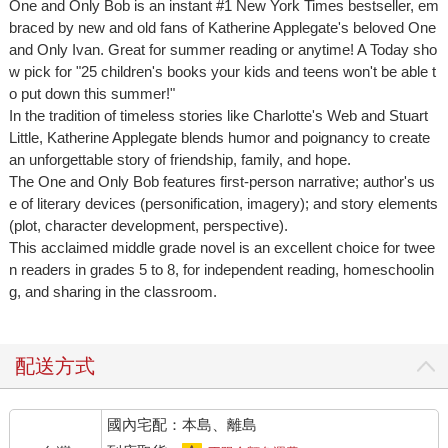
One and Only Bob is an instant #1 New York Times bestseller, em
braced by new and old fans of Katherine Applegate's beloved One
and Only Ivan. Great for summer reading or anytime! A Today sho
w pick for "25 children's books your kids and teens won't be able t
o put down this summer!"
In the tradition of timeless stories like Charlotte's Web and Stuart
Little, Katherine Applegate blends humor and poignancy to create
an unforgettable story of friendship, family, and hope.
The One and Only Bob features first-person narrative; author's us
e of literary devices (personification, imagery); and story elements
(plot, character development, perspective).
This acclaimed middle grade novel is an excellent choice for twee
n readers in grades 5 to 8, for independent reading, homeschoolin
g, and sharing in the classroom.
配送方式
國內宅配：本島、離島