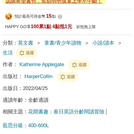
認購希望書包，幫助弱勢孩童上學不中斷！
15
預計最高可得金幣
點
?
100累1點 4點抵1元
HAPPY GO享
折抵無上限
分類：
英文書
＞
童書/青少年讀物
＞
小說/讀本
＞
生活
追蹤
作者：
Katherine Applegate
追蹤
出版社：
HarperCollin
追蹤
出版日：
2022/04/25
適讀年齡：
全齡適讀
相關主題：
花開書趣：春日英語分齡閱讀冒險
藍思分級：400-600L