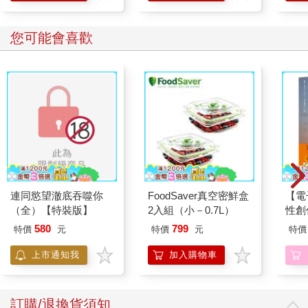
學方法
您可能會喜歡
連同慾望澈底吞噬你
FoodSaver真空密鮮盒
【電
（全）【特裝版】
2入組（小－0.7L）
性創
我療
580
799
特價
元
特價
元
特價
藏）
上市通知我
加入購物車
訂購/退換貨須知