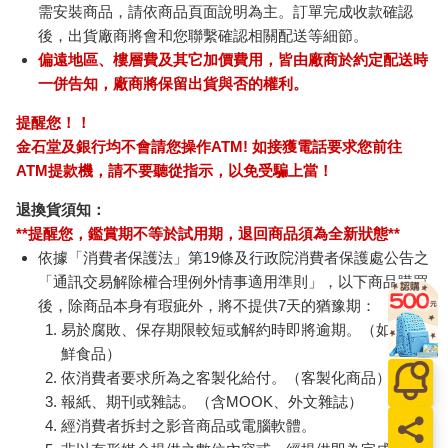
需安裝商品，請依商品頁面說明為主。訂單完成收款確認
後，出貨廠商將會和您聯繫確認相關配送等細節。
偏遠地區、樓層費及其它加價費用，皆由廠商於約定配送時
一併告知，廠商將保留出貨與否的權利。
提醒您！！
金石堂及銀行均不會請您操作ATM! 如接獲電話要求您前往
ATM提款機，請不要聽從指示，以免受騙上當！
退換貨須知：
**提醒您，鑑賞期不等於試用期，退回商品須為全新狀態**
依據「消費者保護法」第19條及行政院消費者保護處公告之
「通訊交易解除權合理例外情事適用準則」，以下商品購買
後，除商品本身有瑕疵外，將不提供7天的猶豫期：
易於腐敗、保存期限較短或解約時即將逾期。（如：生
鮮食品）
依消費者要求所為之客製化給付。（客製化商品）
報紙、期刊或雜誌。（含MOOK、外文雜誌）
經消費者拆封之影音商品或電腦軟體。