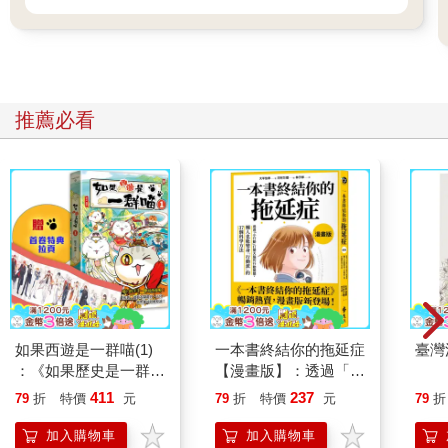
推薦必看
如果西遊是一群喵(1)
一本書終結你的拖延症
臺灣
：《如果歷史是一群
【漫畫版】：透過「小
喵》作者最新力作，附
行動」打開大腦的行動
411
237
79
折
特價
元
79
折
特價
元
79
折
【首卷特典】拉頁
開關，懶人也能變身
「行動派」的37個科
加入購物車
加入購物車