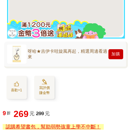
呀哈★吉伊卡哇旋風再起，精選周邊看過
加購
來
寫評價
喜歡+1
賺金幣
269
9
折
元
299
元
認購希望書包，幫助弱勢孩童上學不中斷！