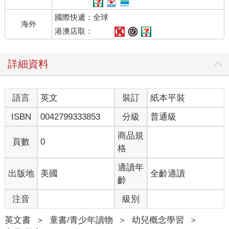
國際快遞：全球
海外
港澳店取：
詳細資料
語言
英文
裝訂
紙本平裝
ISBN
0042799333853
分級
普通級
商品規
頁數
0
格
適讀年
出版地
美國
全齡適讀
齡
注音
級別
英文書
＞
童書/青少年讀物
＞
幼兒概念學習
＞