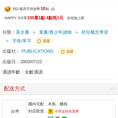
10
預計最高可得金幣
點
?
100累1點 4點抵1元
HAPPY GO享
折抵無上限
分類：
英文書
＞
童書/青少年讀物
＞
幼兒概念學習
＞
字母/單字
追蹤
出版社：
PUBLICATIONS
追蹤
出版日：
2003/07/22
適讀年齡：
全齡適讀
配送方式
國內宅配：本島、離島
到店取貨：
台灣
不限金額免運費