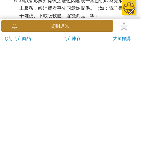
非以有形媒介提供之數位內容或一經提供即為完成之線
上服務，經消費者事先同意始提供。（如：電子書、電
子雜誌、下載版軟體、虛擬商品…等）
已拆封之個人衛生用品。（如：內衣褲、刮鬍刀、除毛
貨到通知
刀…等）
若非上列種類商品，均享有到貨7天的猶豫期（含例假
預訂門市商品
門市庫存
大量採購
日）。
辦理退換貨時，商品（組合商品恕無法接受單獨退貨）必須
是您收到商品時的原始狀態（包含商品本體、配件、贈品、
保證書、所有附隨資料文件及原廠內外包裝…等），請勿直
接使用原廠包裝寄送，或於原廠包裝上黏貼紙張或書寫文
字。
退回商品若無法回復原狀，將請您負擔回復原狀所需費用，
嚴重時將影響您的退貨權益。