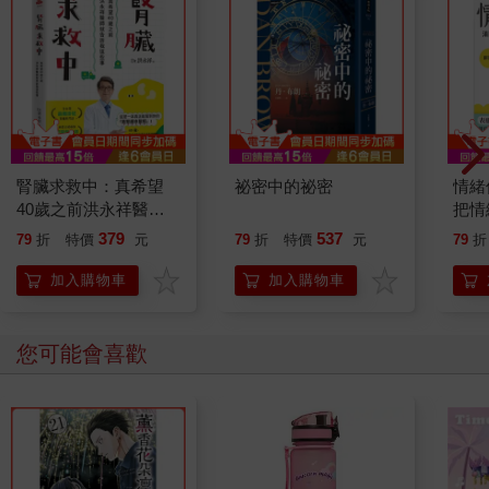
腎臟求救中：真希望
祕密中的祕密
情緒
40歲之前洪永祥醫師
把情
就告訴我這些事
誰都
379
537
79
折
特價
元
79
折
特價
元
79
折
加入購物車
加入購物車
您可能會喜歡