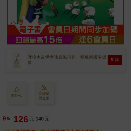
呀哈★吉伊卡哇旋風再起，精選周邊看過
加購
來
寫評價
喜歡+1
賺金幣
126
9
折
元
140
元