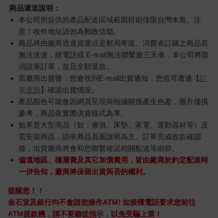
商品運送說明：
本公司所提供的產品配送區域範圍目前僅限台灣本島。注
意！收件地址請勿為郵政信箱。
商品將由廠商透過貨運或是郵局寄送。消費者訂購之商品若
無法送達，經電話或 E-mail無法聯繫逾三天者，本公司將取
消該筆訂單，並且全額退款。
當廠商出貨後，您會收到E-mail出貨通知，您也可透過【
訂
單查詢
】確認出貨情況。
產品顏色可能會因網頁呈現與拍攝關係產生色差，圖片僅供
參考，商品依實際供貨樣式為準。
如果是大型商品（如：傢俱、床墊、家電、運動器材等）及
需安裝商品，請依商品頁面說明為主。訂單完成收款確認
後，出貨廠商將會和您聯繫確認相關配送等細節。
偏遠地區、樓層費及其它加價費用，皆由廠商於約定配送時
一併告知，廠商將保留出貨與否的權利。
提醒您！！
金石堂及銀行均不會請您操作ATM! 如接獲電話要求您前往
ATM提款機，請不要聽從指示，以免受騙上當！