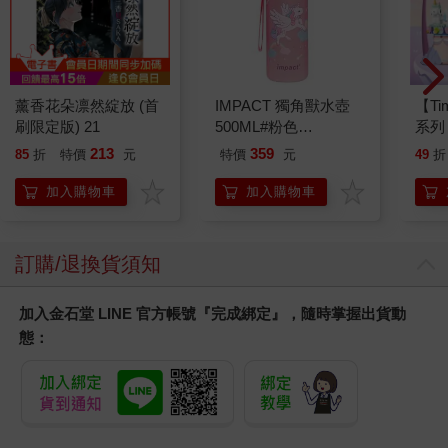
薰香花朵凛然綻放 (首
IMPACT 獨角獸水壺
【T
刷限定版) 21
500ML#粉色
系列
IM00B11PK
禮物
213
359
85
折
特價
元
特價
元
49
折
加入購物車
加入購物車
訂購/退換貨須知
加入金石堂 LINE 官方帳號『完成綁定』，隨時掌握出貨動
態：