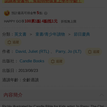
認購希望書包，幫助弱勢孩童上學不中斷！
5
預計最高可得金幣
點
?
100累1點 4點抵1元
HAPPY GO享
折抵無上限
分類：
英文書
＞
童書/青少年讀物
＞
節日慶典
追蹤
作者：
David, Juliet (RTL)
、
Parry, Jo (ILT)
追蹤
出版社：
Candle Books
追蹤
出版日：
2013/08/23
適讀年齡：
全齡適讀
內容簡介
Richly illustrated by Candle Bible for Kids artist Jo Parry, The Chri