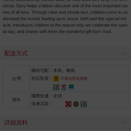
stmas Story helps children discover one of the most important sto
ries of all time. Through clear and simple text, children come to un
derstand the events leading up to Jesus' birth and this special mir
acle. Introduces children to the reason why we celebrate this spec
ial day, and shares with them the wonderful gift from God.
配送方式
國內宅配：本島、離島
到店取貨：
台灣
不限金額免運費
國際快遞：全球
海外
港澳店取：
詳細資料