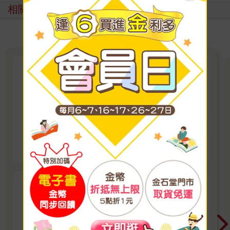
相關主題
花開書趣：春日英語分齡閱讀冒
險
溫馨故事、趣味互動、奇幻探索，春天最療癒的
閱讀樂園
看更多