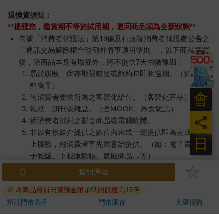
退換貨須知：
**提醒您，鑑賞期不等於試用期，退回商品須為全新狀態**
依據「消費者保護法」第19條及行政院消費者保護處公告之
「通訊交易解除權合理例外情事適用準則」，以下商品購買
後，除商品本身有瑕疵外，將不提供7天的猶豫期：
易於腐敗、保存期限較短或解約時即將逾期。（如：生
鮮食品）
會
依消費者要求所為之客製化給付。（客製化商品）
報紙、期刊或雜誌。（含MOOK、外文雜誌）
員
經消費者拆封之影音商品或電腦軟體。
非以有形媒介提供之數位內容或一經提供即為完成之線
日
上服務，經消費者事先同意始提供。（如：電子書、電
子雜誌、下載版軟體、虛擬商品…等）
已拆封之個人衛生用品。（如：內衣褲、刮鬍刀、除毛
貨到通知
刀…等）
※ 本商品會員日滿額金幣加碼回饋最高15倍
若非上列種類商品，均享有到貨7天的猶豫期（含例假
日）。
預訂門市商品
門市庫存
大量採購
辦理退換貨時，商品（組合商品恕無法接受單獨退貨）必須