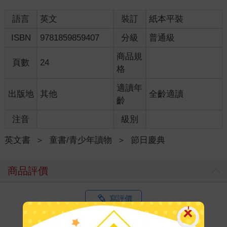
語言
英文
裝訂
紙本平裝
ISBN
9781859859407
分級
普通級
商品規
頁數
24
格
適讀年
出版地
其他
全齡適讀
齡
注音
級別
英文書
＞
童書/青少年讀物
＞
節日慶典
商品評價
寫評價