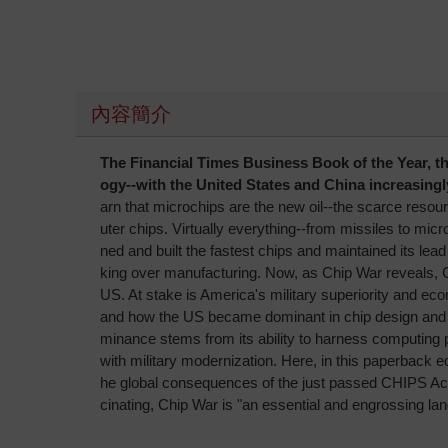
內容簡介
The Financial Times Business Book of the Year, thi
ogy--with the United States and China increasingly
arn that microchips are the new oil--the scarce resou
uter chips. Virtually everything--from missiles to mic
ned and built the fastest chips and maintained its le
king over manufacturing. Now, as Chip War reveals, Chi
US. At stake is America's military superiority and eco
and how the US became dominant in chip design and man
minance stems from its ability to harness computing p
with military modernization. Here, in this paperback 
he global consequences of the just passed CHIPS Act, th
cinating, Chip War is "an essential and engrossing l