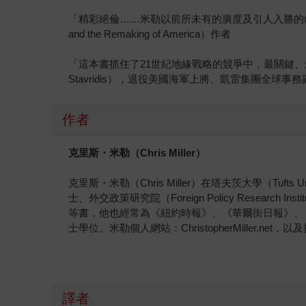
「精彩絕倫……米勒以前所未有的廣度及引人入勝的敘事，講述主
and the Remaking of America）作者
「這本書抓住了21世紀地緣戰略的競爭中，最關鍵、
Stavridis），退役美國海軍上將、凱雷集團全球
作者
克里斯・米勒（Chris Miller）
克里斯・米勒（Chris Miller）在塔夫茨大學（Tufts Uni
士、外交政策研究院（Foreign Policy Researc
等書，他也經常為《紐約時報》、《華爾街日報》、
士學位。米勒個人網站：ChristopherMiller.net，以及
譯者