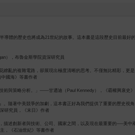
半導體的歷史也將成為21世紀的故事。這本書是這段歷史目前最好的紀錄
agan），布魯金斯學院資深研究員
花繚亂的複雜電路，卻展現出極度清晰的思考。不僅無比精彩，更是
與《南中國海》等書作者
與策略分析。」——甘迺迪（Paul Kennedy），《霸權興衰史
。隨著中美競爭的加劇，這本書正好為我們提供了重要的歷史視角，是
族資深研究員，《末日》作者
，描述創新者與技術、公司、國家之間，以及現在最重要的──美中
茲獎得主，《石油世紀》等書作者