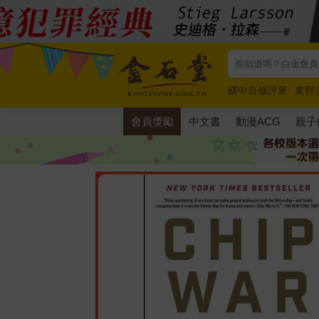
國中自修評量
東野
唯紅花綻放
奧德賽
會員獎勵
中文書
動漫ACG
親子