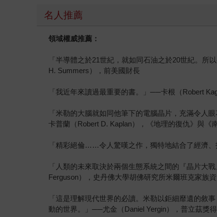
名人推薦
領域權威推薦：
「半導體之於21世紀，就如同石油之於20世紀。所以
H. Summers），前美國財長
「我近年來讀過最重要的書。」──卡根（Robert K
「米勒的大腦就如同他筆下的電腦晶片，充滿令人眼
卡普蘭（Robert D. Kaplan），《地理的復仇》
「精彩絕倫……令人驚嘆之作，獨特地結合了經濟、技術
「人類的未來取決於兩個生態系統之間的『晶片大戰』
Ferguson），史丹佛大學胡佛研究所米爾班克家
「這是理解現代世界的必讀。米勒以鉅細靡遺的敘事
動的世界。」──尤金（Daniel Yergin），普立