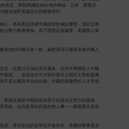
為人知的規定，限制美國技術向海外轉移。之前，實體清
大幅加強對電腦晶片的嚴格管控。
擔心，華為產品挾著中國政府的補貼優勢，現在定價
政治勢力將會增強。為了因應這個威脅，美國禁止華
像其他的中國企業一樣，赫然發現它極度依賴外國人
支出，比進口石油的支出還多。這些半導體嵌入中國
甲困境」。這是指太平洋與印度洋之間的主要航運通
而不是以桶為單位的封鎖。中國把最優秀的人才與成
；緊隨其後的冷戰則是由原子武器決定勢力的盛衰。
彈系統，從自駕車到武裝的無人機——都需要先進晶
貿易，眾所皆知的全球化不會存在。美國的軍事霸主