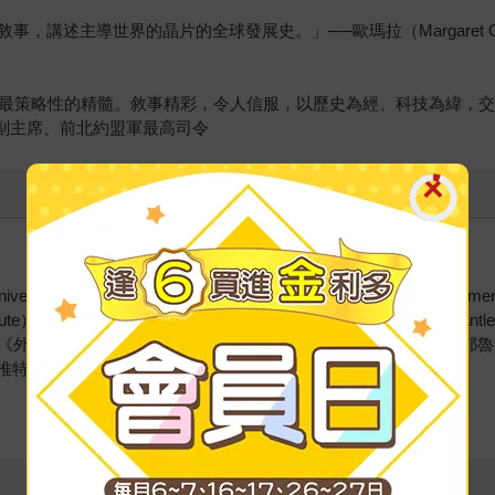
導世界的晶片的全球發展史。」──歐瑪拉（Margaret O’Mara），《程
最策略性的精髓。敘事精彩，令人信服，以歷史為經、科技為緯，交織
事務副主席、前北約盟軍最高司令
versity）的弗萊徹學院教授國際史，他也是美國企業研究院（American Enterp
h Institute）的歐亞主任，以及總經與地緣政治顧問公司綠罩（Greenma
《外交事務》、《外交政策》、《美國利益》等媒體撰稿。他於耶魯
推特帳號：@crmiller1。