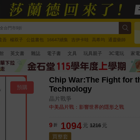
圭吾
楊双子
公益書包
16647續集
吉伊卡哇
高希均
通靈藥師
路邊攤新作
馬斯克
玩具總動員5
超慢跑
館
英文書
雜誌
電子書
文具
玩具親子
3C電玩
家
Chip War:The Fight for t
預購
Technology
晶片戰爭
中美晶片戰：影響世界的隱形之戰
1094
9
折
元
1216
元
買整套