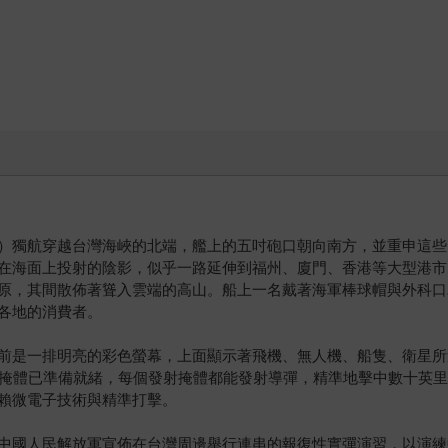
Mustin）獨航穿越台灣海峽的北端，艦上的五吋砲口朝向南方，並重
在海面上投射的陰影，似乎一路延伸到福州、廈門、香港等大型港市
原，其間散佈著聳入雲端的高山。船上一名戴著海軍棒球帽與外科口
各地的消費者。
前是一排明亮的彩色螢幕，上面顯示著飛機、無人機、船隻、衛星所
射掩體已準備就緒，每個發射掩體都能發射導彈，精準地擊中數十英
賴微電子技術與精準打擊。
中國人民解放軍宣佈在台灣周邊舉行連串的報復性實彈演習，以演練