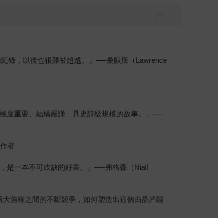
，以後也很難被超越。」──桑默斯（Lawrence
極度重要、結構嚴謹、具史詩級規模的故事。」──
》作者
一本不可或缺的好書。」──弗格森（Niall
兩大強權之間的不斷競爭，如何塑造出這個由晶片驅