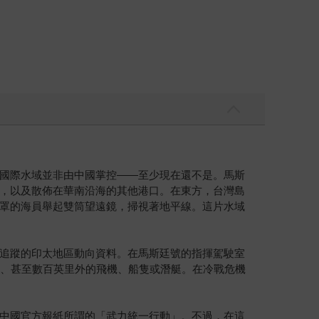
申這些國際水域並非由中國掌控——至少現在還不是。馬斯
，以及散佈在華南沿海的其他港口。在東方，台灣島
罩的海員舉起雙筒望遠鏡，掃視著地平線。這片水域
追蹤的印太地區動向資料。在馬斯廷號的指揮駕駛室
里、甚至數百英里外的飛機、船隻或潛艇。在冷戰危機
中國官方報紙所謂的「武力統一行動」。不過，在這