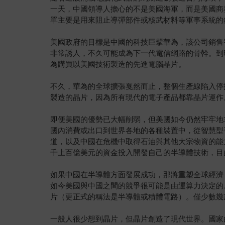
一天，中國領導人擔心的不是美國海軍，而是美國商務部
單主要是用來阻止導彈部件或核武材料等軍事系統的
美國政府的目標是中國的科技巨擘華為，該公司銷售
非常誘人，不久可能成為下一代電信網路的骨幹。到
為購買以美國技術製造的先進電腦晶片。
不久，華為的全球擴張戛然而止，整個生產線陷入停
製造的晶片，因為所有現代的電子產品都靠晶片運作
即便美國的優勢已大幅削弱，但美國如今仍然牢牢地
國內消費或出口到世界各地的各種裝置中，從智慧型
道，以及中國在危機中取得石油與其他大宗物資的能
千上百億美元的資金投入開發自己的半導體技術，目的就
如果中國在半導體方面發展成功，那將重塑全球經濟
如今美國與中國之間的競爭很可能是由運算力決定的
片（更正式的稱法是半導體或積體電路）。僅少數幾
一般人很少想到晶片，但晶片創造了現代世界。國家