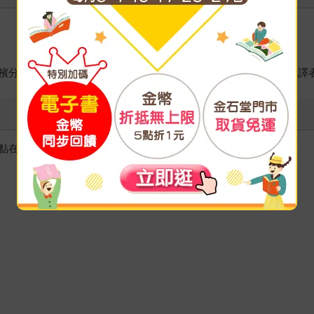
A，曾任職於Siemens Telecom及Citibank，目前為專職譯
點在哪？