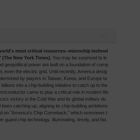
world's most critical resources--microchip technol
r" (The New York Times).
You may be surprised to le
d geopolitical power are built on a foundation of comp
 even the electric grid. Until recently, America desig
undermined by players in Taiwan, Korea, and Europe ta
ions into a chip-building initiative to catch up to the
miconductor came to play a critical role in modern life
s victory in the Cold War and its global military do
been catching up, aligning its chip-building ambitions
cused on "America's Chip Comeback," which overviews t
r guard chip technology. Illuminating, timely, and fas