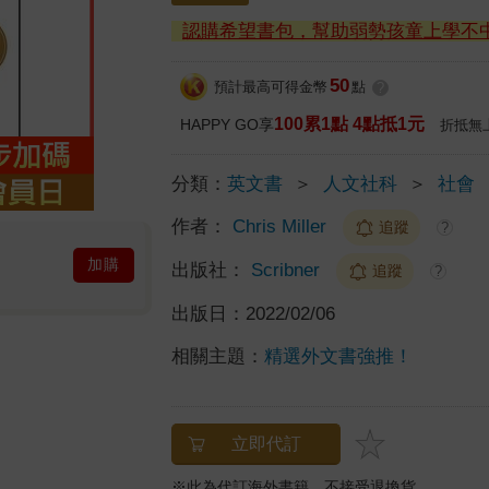
認購希望書包，幫助弱勢孩童上學不
50
預計最高可得金幣
點
?
100累1點 4點抵1元
HAPPY GO享
折抵無
分類：
英文書
＞
人文社科
＞
社會
作者：
Chris Miller
追蹤
?
加購
出版社：
Scribner
追蹤
?
出版日：
2022/02/06
相關主題：
精選外文書強推！
立即代訂
※此為代訂海外書籍，不接受退換貨