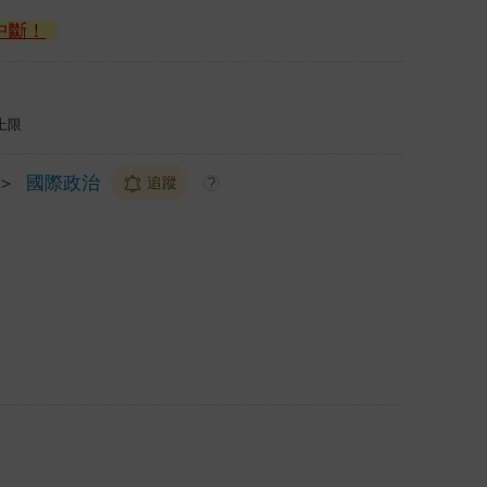
中斷！
上限
＞
國際政治
追蹤
?