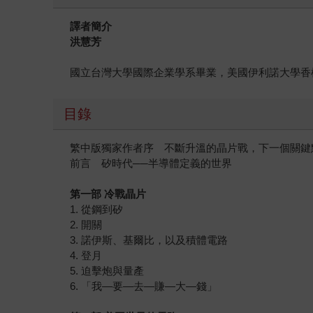
譯者簡介
洪慧芳
國立台灣大學國際企業學系畢業，美國伊利諾大學香檳分校MB
目錄
繁中版獨家作者序 不斷升溫的晶片戰，下一個關鍵
前言 矽時代──半導體定義的世界
第一部 冷戰晶片
1. 從鋼到矽
2. 開關
3. 諾伊斯、基爾比，以及積體電路
4. 登月
5. 迫擊炮與量產
6. 「我—要—去—賺—大—錢」