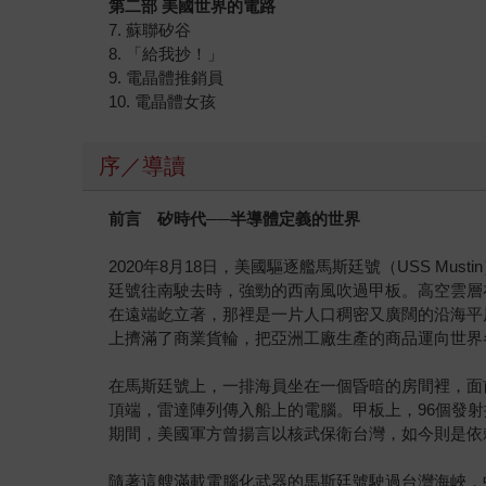
第二部 美國世界的電路
7. 蘇聯矽谷
8. 「給我抄！」
9. 電晶體推銷員
10. 電晶體女孩
序／導讀
前言 矽時代──半導體定義的世界
2020年8月18日，美國驅逐艦馬斯廷號（USS 
廷號往南駛去時，強勁的西南風吹過甲板。高空雲層
在遠端屹立著，那裡是一片人口稠密又廣闊的沿海平
上擠滿了商業貨輪，把亞洲工廠生產的商品運向世界
在馬斯廷號上，一排海員坐在一個昏暗的房間裡，面
頂端，雷達陣列傳入船上的電腦。甲板上，96個發
期間，美國軍方曾揚言以核武保衛台灣，如今則是依
隨著這艘滿載電腦化武器的馬斯廷號駛過台灣海峽，