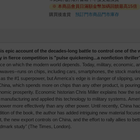
※ 本商品會員日滿額金幣加碼回饋最高15倍
購買後進貨
預訂門市商品
門市庫存
s epic account of the decades-long battle to control one of the 
 in fierce competition is "pulse quickening...a nonfiction thrille
rce on which the modern world depends. Today, military, economic, an
rowaves--runs on chips, including cars, smartphones, the stock market,
ad as the #1 superpower, but America's edge is in danger of slipping, 
na, which spends more on chips than any other product, is pouring bill
nomic prosperity. Economic historian Chris Miller explains how the se
ufacturing and applied this technology to military systems. America'
ower more effectively than any other power. Until recently, China had 
edition of the book, the author has added intriguing new material fo
e new export controls on China, and the effort to rally allies to bette
andmark study" (The Times, London).