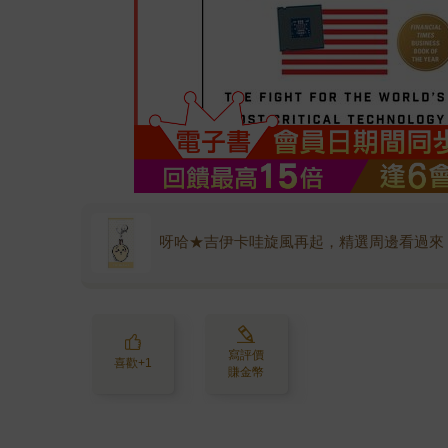
呀哈★吉伊卡哇旋風再起，精選周邊看過來
寫評價
喜歡+1
賺金幣