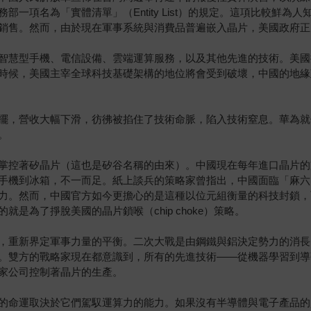
一項名為「實體清單」（Entity List）的規定。這項比較鮮
銷售。然而，由於現在軍事系統與消費品普遍嵌入晶片，美國政府正
智慧型手機、電信設備、雲端運算服務，以及其他先進的技術。美國
時候，美國主宰全球科技基礎架構的地位將會受到破壞，中國的地緣
擺，營收大幅下滑，彷彿被掐住了技術命脈，陷入技術窒息。華為就
。
掌控著矽晶片（這也是矽谷名稱的由來）。中國現在每年進口晶片的
手機到冰箱，不一而足。紙上談兵的策略家曾指出，中國面臨「麻六
力。然而，中國官方如今更擔心的是這種以位元組衡量的科技封鎖，
是為了掙脫美國的晶片鎖喉（chip choke）策略。
，重新界定軍事力量的平衡。二次大戰是由鋼鐵與鋁決定勢力的消長
。雙方的戰略家現在都意識到，所有的先進技術——從機器學習到導
家公司控制著晶片的生產。
的命運取決於它們駕馭運算力的能力。如果沒有半導體與電子產品的