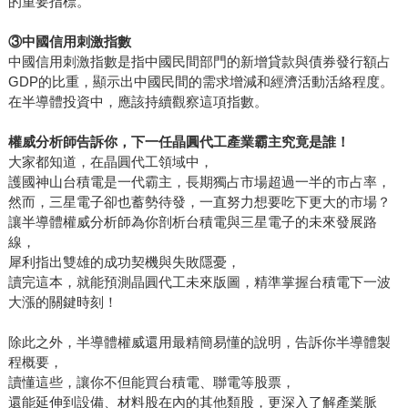
的重要指標。
③
中國信用刺激指數
中國信用刺激指數是指中國民間部門的新增貸款與債券發行額占
GDP的比重，顯示出中國民間的需求增減和經濟活動活絡程度。
在半導體投資中，應該持續觀察這項指數。
權威分析師告訴你，下一任晶圓代工產業霸主究竟是誰！
大家都知道，在晶圓代工領域中，
護國神山台積電是一代霸主，長期獨占市場超過一半的市占率，
然而，三星電子卻也蓄勢待發，一直努力想要吃下更大的市場？
讓半導體權威分析師為你剖析台積電與三星電子的未來發展路
線，
犀利指出雙雄的成功契機與失敗隱憂，
讀完這本，就能預測晶圓代工未來版圖，精準掌握台積電下一波
大漲的關鍵時刻！
除此之外，半導體權威還用最精簡易懂的說明，告訴你半導體製
程概要，
讀懂這些，讓你不但能買台積電、聯電等股票，
還能延伸到設備、材料股在內的其他類股，更深入了解產業脈