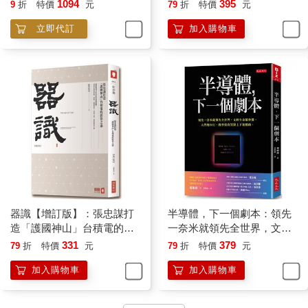
Technology
1094
395
9
折
特價
元
79
折
特價
元
立即代訂
加入購物車
器識【增訂版】：張忠謀打
半導體，下一個劇本：領先
造「護國神山」台積電的經
一奈米就領先全世界，文科
營之道
生也能秒懂，入門變內行，
331
379
79
折
特價
元
79
折
特價
元
股票投資買對上下游標的。
加入購物車
加入購物車