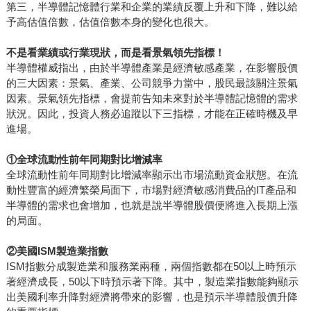
第三，半導體記憶體行業和企業的業績反覆上升和下降，難以給
予高估值倍數，估值倍數本身的變化也很大。
不是看業績或行業現狀，而是看景氣領先指標！
半導體權威指出，由於半導體產業是經濟敏感產業，在影響股價
的三大因素：景氣、產業、公司競爭力當中，股民最該關注景氣
因素。景氣領先指標，會提前告知未來對於半導體記憶體的需求
狀況。因此，投資人務必追蹤以下三指標，才能在正確時機及早
進場。
①
全球流動性前年同期對比增減率
全球流動性前年同期對比增減率顯示出市場流動資金狀態。在流
動性豐富的經濟繁榮局面下，市場對經濟敏感消費品的IT產品和
半導體的需求也會增加，也就是說半導體股價便將進入長期上漲
的局面。
②
美國ISM製造業指數
ISM指數分成製造業和服務業兩種，兩個指數都在50以上時預示
著經濟成長，50以下時預示著下降。其中，製造業指數能夠顯示
出美國利率升降對經濟將帶來的影響，也是預示半導體股價升降