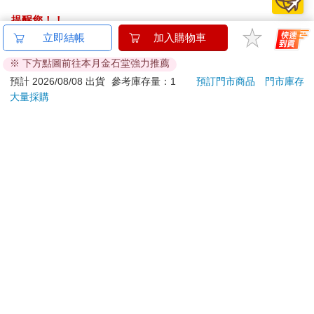
提醒您！！
金石堂及銀行均不會請您操作ATM! 如接獲電話要求您前往
立即結帳
加入購物車
ATM提款機，請不要聽從指示，以免受騙上當！
※ 下方點圖前往本月金石堂強力推薦
退換貨須知：
預計 2026/08/08 出貨
參考庫存量：1
預訂門市商品
門市庫存
大量採購
**提醒您，鑑賞期不等於試用期，退回商品須為全新狀態**
依據「消費者保護法」第19條及行政院消費者保護處公告之
「通訊交易解除權合理例外情事適用準則」，以下商品購買
後，除商品本身有瑕疵外，將不提供7天的猶豫期：
易於腐敗、保存期限較短或解約時即將逾期。（如：生
鮮食品）
依消費者要求所為之客製化給付。（客製化商品）
報紙、期刊或雜誌。（含MOOK、外文雜誌）
經消費者拆封之影音商品或電腦軟體。
非以有形媒介提供之數位內容或一經提供即為完成之線
上服務，經消費者事先同意始提供。（如：電子書、電
子雜誌、下載版軟體、虛擬商品…等）
已拆封之個人衛生用品。（如：內衣褲、刮鬍刀、除毛