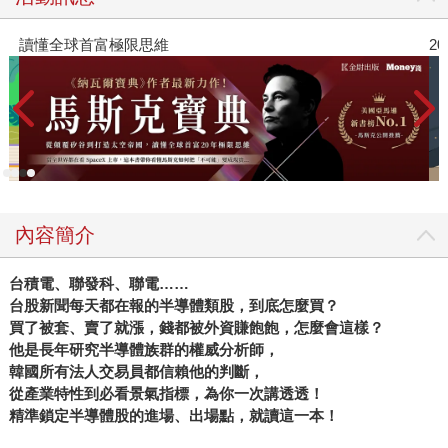
台積電在台灣，世界半導體重鎮在台灣，晶片戰焦點也在台
灣，台灣人此刻關心未來的發展，世界也想搞懂為什麼台積
球首富極限思維
2026年8月
電這麼強，為什麼半導體在台灣這麼成功，當然更重要的
是：這場牽動全球高科技產業的晶片戰爭，最後會鹿死誰
手？ 於是我問宏文，要不要把這些年近距離的觀察，以及從
台灣產業出發的觀點較完整的整理出來。他說正好，日本好
友野島剛告訴他，日本人現在很關注台積電，很想知道來自
台灣的半導體巨人，為什麼會如此成功，建議他為日本讀者
寫一本書，介紹台積電與台灣半導體業發展。 於是我們幾度
內容簡介
調整方向後，展開了這部中、日版同步進行的寫作計畫。半
年多來，宏文開始整理採訪筆記，擬大綱，構思與採訪，最
台積電、聯發科、聯電……
後完成了這本《晶片島上的光芒》。 交大念理工出身的宏
台股新聞每天都在報的半導體類股，到底怎麼買？
文，寫科技業有種「淺白感」。複雜的半導體工序，你死我
買了被套、賣了就漲，錢都被外資賺飽飽，怎麼會這樣？
活的技術競逐，在他筆下一一化作發人深省的小故事。 多數
他是長年研究半導體族群的權威分析師，
財經書籍的閱讀者，對高科技與半導體，不會太陌生，但肯
韓國所有法人交易員都信賴他的判斷，
定不敢說全懂，宏文這本書並沒有像百科全書那樣涵蓋一
從產業特性到必看景氣指標，為你一次講透透！
切，也沒有鉅細靡遺的講述整部半導體發展歷史，但是卻很
精準鎖定半導體股的進場、出場點，就讀這一本！
巧妙的填補了讀者這些年來許多知識與記憶的空隙。創辦