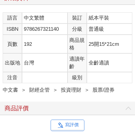
語言
中文繁體
裝訂
紙本平裝
ISBN
9786267321140
分級
普通級
商品規
頁數
192
25開15*21cm
格
適讀年
出版地
台灣
全齡適讀
齡
注音
級別
中文書
＞
財經企管
＞
投資理財
＞
股票/證券
商品評價
寫評價