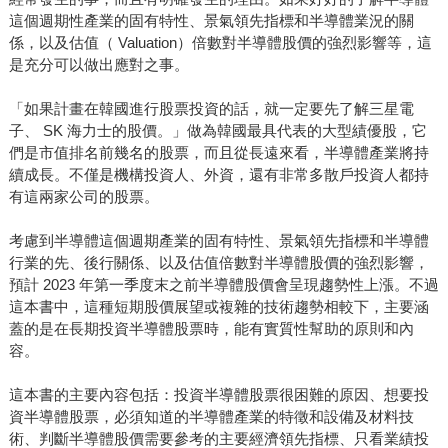
這個週期性產業的固有特性、景氣領先指標和半導體業況的關
係，以及估值（ Valuation）倍數對半導體股價的強烈影響等，這
是充分可以做出應對之事。
「如果計畫在韓國進行股票投資的話，就一定要先了解三星電
子、 SK 海力士的股價。」做為韓國最具代表的大型績優股，它
們是市值排名前幾名的股票，而且從長遠來看，半導體產業將持
續成長。不僅是機構投資人、外資，還有非常多散戶投資人都持
有這兩家公司的股票。
考慮到半導體這個週期產業的固有特性、景氣領先指標和半導體
行業的先、後行關係、以及估值倍數對半導體股價的強烈影響，
預計 2023 年第一季度末之前半導體股價會呈現趨勢性上漲。不過
這本書中，這種短期股價展望或複雜的技術趨勢相較下，主要涵
蓋的是在長期投資半導體股票時，能有實質性幫助的原則和內
容。
這本書的主要內容包括：投資半導體股票很困難的原因、想要投
資半導體股票，必須知道的半導體產業的特徵和設備及材料技
術、判斷半導體股價需要參考的主要經濟領先指標、只看業績投