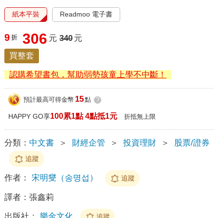
紙本平裝
Readmoo 電子書
306
9
折
元
340
元
買整套
認購希望書包，幫助弱勢孩童上學不中斷！
15
預計最高可得金幣
點
?
100累1點 4點抵1元
HAPPY GO享
折抵無上限
分類：
中文書
＞
財經企管
＞
投資理財
＞
股票/證券
追蹤
作者：
宋明燮（송명섭）
追蹤
譯者：
張鑫莉
出版社：
樂金文化
追蹤