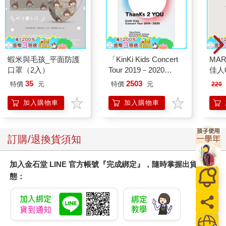
蝦米與毛孩_平面防護
「KinKi Kids Concert
MAR
口罩（2入）
Tour 2019－2020
佳人0
ThanKs 2 YOU」DVD
35
2503
特價
元
特價
元
220
普通盤
加入購物車
加入購物車
訂購/退換貨須知
加入金石堂 LINE 官方帳號『完成綁定』，隨時掌握出貨動
態：