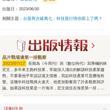
出版日：
2023/06/30
相關主題：
台股再次破萬七，科技股行情你跟上了嗎？
晶片戰場邊第一排觀察
2023/07/17
長期為《今周刊》與《數位時代》寫專欄的林
宏文，多年來主跑科技業，常能深入淺出的解讀科技產業趨
勢。不要看他平常說話溫文儒雅，寫起科技產業可是擲地有
聲。這幾年科技戰烽火連天，他更加勤奮寫了許多觀察與評
論。如果說科技業是一片海洋，宏文就住在海景第一排，且
一住就是30年，見證了無數船長與水手的搏鬥起伏，目睹過
無數精彩故事。 去年我一口氣讀了幾本談半導體、地緣政治
的外文書後，很想聽聽台灣產業的觀點。於是我跟宏文說，
活動訊息