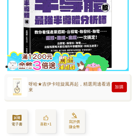
呀哈★吉伊卡哇旋風再起，精選周邊看過
加購
來
寫評價
電子書
喜歡+1
賺金幣