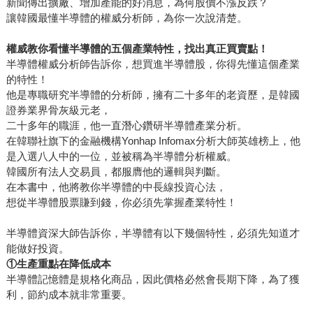
新聞傳出擴廠、增加產能的好消息，為何股價不漲反跌？
讓韓國最懂半導體的權威分析師，為你一次說清楚。
權威教你看懂半導體的五個產業特性，找出真正買賣點！
半導體權威分析師告訴你，想買進半導體股，你得先懂這個產業
的特性！
他是專職研究半導體的分析師，擁有二十多年的老資歷，是韓國
證券業界骨灰級元老，
二十多年的職涯，他一直潛心鑽研半導體產業分析。
在韓聯社旗下的金融機構Yonhap Infomax分析大師英雄榜上，他
是入選八人中的一位，並被稱為半導體分析權威。
韓國所有法人交易員，都服膺他的邏輯與判斷。
在本書中，他將教你半導體的中長線投資心法，
想從半導體股票賺到錢，你必須先掌握產業特性！
半導體資深大師告訴你，半導體有以下幾個特性，必須先知道才
能做好投資。
①
生產重點在降低成本
半導體記憶體是規格化商品，因此價格必然會長期下降，為了獲
利，節約成本就非常重要。