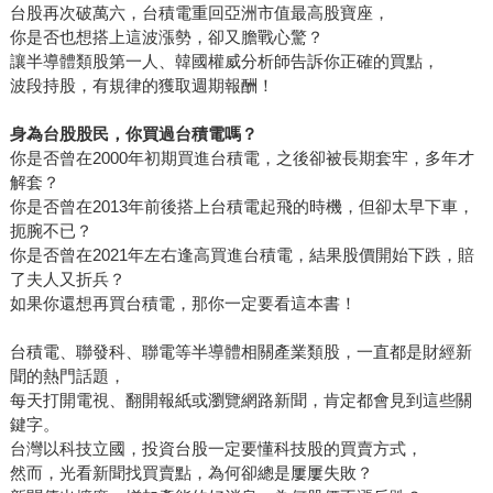
台股再次破萬六，台積電重回亞洲市值最高股寶座，
91app的何英祈說他也有同感。他當然知道台積電強，卻是看
你是否也想搭上這波漲勢，卻又膽戰心驚？
了書稿（宏文邀他寫序），才發現哇，原來這麼強！愛卡拉
讓半導體類股第一人、韓國權威分析師告訴你正確的買點，
執行長程世嘉也說，「以客為尊」一直是他創業以來所秉持
波段持股，有規律的獲取週期報酬！
的企業核心價值，讀了這本書才知道，原來早在多年前張忠
謀創辦台積電時，也同樣重視「以客為尊」。 這就是為什麼
身為台股股民，你買過台積電嗎？
第一次拿到稿子，我幾乎一口氣讀完。喔，原來晶片是這樣
你是否曾在2000年初期買進台積電，之後卻被長期套牢，多年才
訂價的，原來智財權是這樣管理的，原來台積電董事會是這
解套？
樣開的，原來三星曾有那麼可惡的「滅台計畫」，原來曹興
你是否曾在2013年前後搭上台積電起飛的時機，但卻太早下車，
扼腕不已？
誠搞「五合一」有這麼戲劇化的過程。 一個個像這樣的晶片
你是否曾在2021年左右逢高買進台積電，結果股價開始下跌，賠
島小故事讀下來，我竟然懂了台灣半導體發展歷程、張忠謀
了夫人又折兵？
的策略與管理觀念，以及這座晶片島，為什麼如此光芒耀
如果你還想再買台積電，那你一定要看這本書！
眼。
台積電、聯發科、聯電等半導體相關產業類股，一直都是財經新
聞的熱門話題，
每天打開電視、翻開報紙或瀏覽網路新聞，肯定都會見到這些關
鍵字。
台灣以科技立國，投資台股一定要懂科技股的買賣方式，
然而，光看新聞找買賣點，為何卻總是屢屢失敗？