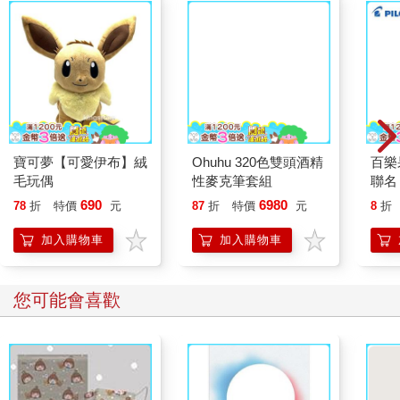
寶可夢【可愛伊布】絨
Ohuhu 320色雙頭酒精
百樂果
毛玩偶
性麥克筆套組
聯名
690
6980
78
折
特價
元
87
折
特價
元
8
折
加入購物車
加入購物車
您可能會喜歡