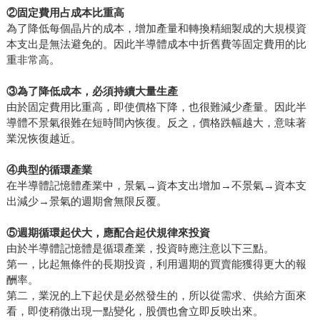
②
固定費用占成本比重高
為了降低每個晶片的成本，增加產量和轉換精細製成的大規模資
本支出是無法避免的。因此半導體成本中折舊費等固定費用的比
重非常高。
③
為了降低成本，必須持續大量生產
由於固定費用比重高，即使價格下降，也很難減少產量。因此半
導體不景氣很難在短時間內恢復。反之，價格跌幅越大，意味著
業況恢復越近。
④
典型的循環產業
在半導體記憶體產業中，景氣→資本支出增加→不景氣→資本支
出減少→景氣的週期會無限反覆。
⑤
週期循環起伏大，應配合起伏規律來投資
由於半導體記憶體是循環產業，投資時應注意以下三點。
第一，比起無條件的長期投資，利用週期的買賣能獲得更大的報
酬率。
第二，業況的上下起伏是必然發生的，所以從需求、供給方面來
看，即使稍微出現一點變化，股價也會立即反映出來。