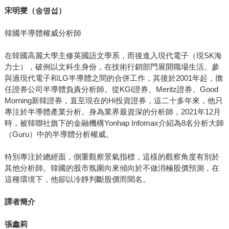
宋明燮（
송명섭
）
韓國半導體權威分析師
在韓國高麗大學主修英國語文學系，而後進入現代電子（現SK海
力士），破例以文科生身份，在技術行銷部門展開職場生活。參
與過現代電子和LG半導體之間的合併工作，其後於2001年起，擔
任證券公司半導體負責分析師。從KGI證券、Meritz證券、Good
Morning新韓證券，直至現在的Hi投資證券，這二十多年來，他只
專注於半導體產業分析。身為業界最資深的分析師，2021年12月
時，被韓聯社旗下的金融機構Yonhap Infomax介紹為8名分析大師
（Guru）中的半導體分析權威。
特別專注於總經面，側重觀察景氣指標，這樣的觀察角度有別於
其他分析師。韓國的股市氛圍向來傾向於不做消極股價預測，在
這種環境下，他卻以冷靜判斷股價而聞名。
譯者簡介
張鑫莉