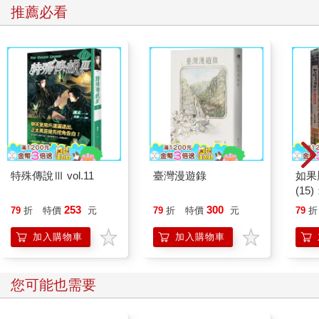
推薦必看
特殊傳說Ⅲ vol.11
臺灣漫遊錄
如果
(1
貓漫
253
300
79
折
特價
元
79
折
特價
元
79
折
加入購物車
加入購物車
您可能也需要