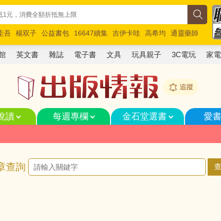
圭吾
楊双子
公益書包
16647續集
吉伊卡哇
高希均
通靈藥師
路邊攤新作
馬斯克
玩具總動員5
超慢跑
館
英文書
雜誌
電子書
文具
玩具親子
3C電玩
家
追蹤
悅讀
每週專欄
金石堂選書
愛
章查詢