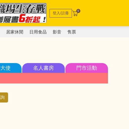
0
登入/註冊
電
居家休閒
日用食品
影音
售票
書大使
名人書房
門市活動