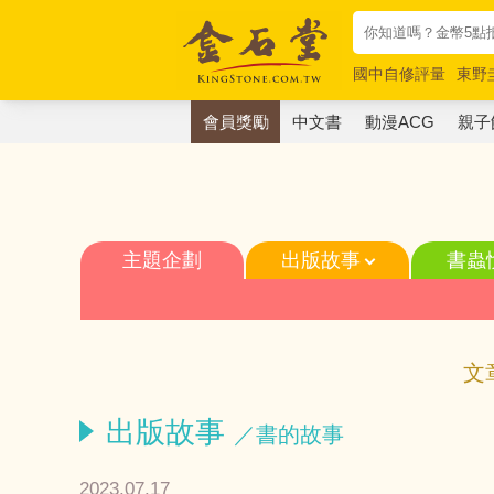
國中自修評量
東野
唯紅花綻放
奧德賽
會員獎勵
中文書
動漫ACG
親子
主題企劃
出版故事
書蟲
文
出版故事
／書的故事
2023.07.17