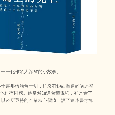
下一一化作發人深省的小故事。
科全書那樣涵蓋一切，也沒有鉅細靡遺的講述整
說他也有同感。他當然知道台積電強，卻是看了
業以來所秉持的企業核心價值，讀了這本書才知