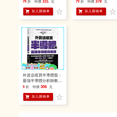
積電的經營之道
界，文科生也能秒懂，
331
379
79
折
特價
元
79
折
特價
元
入門變內行，股票投資
加入購物車
加入購物車
買對上下游標的。
外資這樣買半導體股：
最強半導體分析師教你
看懂產業週期，台積
306
9
折
特價
元
電、聯發科、聯電……
加入購物車
選股＋進場＋出場，一
次搞定！