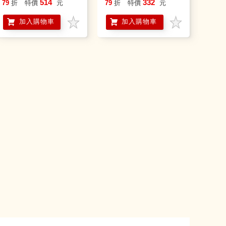
通，材料、設計、設備
南：股市分析╳資產配
514
332
79
折
特價
元
79
折
特價
元
股完美分析！
置╳產業介紹，選對標
加入購物車
加入購物車
的未來穩穩賺