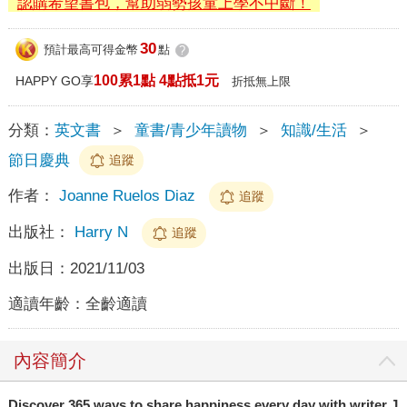
認購希望書包，幫助弱勢孩童上學不中斷！
30
預計最高可得金幣
點
?
100累1點 4點抵1元
HAPPY GO享
折抵無上限
分類：
英文書
＞
童書/青少年讀物
＞
知識/生活
＞
節日慶典
追蹤
作者：
Joanne Ruelos Diaz
追蹤
出版社：
Harry N
追蹤
出版日：
2021/11/03
適讀年齡：
全齡適讀
內容簡介
Discover 365 ways to share happiness every day with writer J