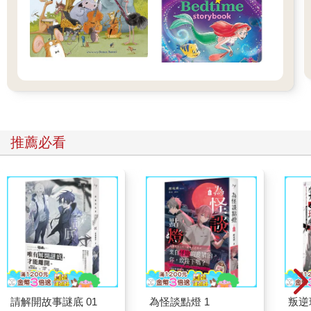
推薦必看
請解開故事謎底 01
為怪談點燈 1
叛逆