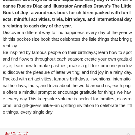
oanne Ruelos Diaz and illustrator Annelies Draws's
The Little
Book of Joy
--a wondrous book for children packed with fun f
acts, mindful activities, trivia, birthdays, and international day
s relating to each day of the year.
Discover a different way to find happiness every day of the year w
ith this pocket-size book that celebrates the little things that bring g
reat joy.
Be inspired by famous people on their birthdays; learn how to spot
and find flowers throughout each season; create your own gratitud
e jar; learn how to make pastries; make a gift for someone you lov
e; discover the pleasure of letter writing; and find joy in a rainy day.
Packed with art activities, famous birthdays, inventions, internatio
nal holidays, facts, and trivia about the world around us, each pag
e offers a mindful prompt to encourage gratitude for things we hav
e, every day.This keepsake volume is perfect for families, classro
oms, and gift-givers alike--an uplifting invitation to celebrate the littl
e things, every single day.
配送方式