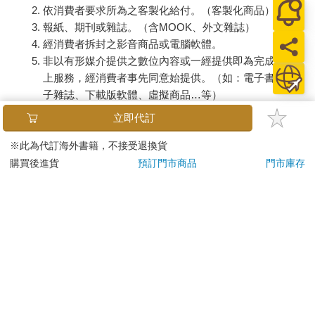
依消費者要求所為之客製化給付。（客製化商品）
報紙、期刊或雜誌。（含MOOK、外文雜誌）
經消費者拆封之影音商品或電腦軟體。
非以有形媒介提供之數位內容或一經提供即為完成之線
上服務，經消費者事先同意始提供。（如：電子書、電
子雜誌、下載版軟體、虛擬商品…等）
已拆封之個人衛生用品。（如：內衣褲、刮鬍刀、除毛
立即代訂
刀…等）
若非上列種類商品，均享有到貨7天的猶豫期（含例假
※此為代訂海外書籍，不接受退換貨
日）。
購買後進貨
預訂門市商品
門市庫存
辦理退換貨時，商品（組合商品恕無法接受單獨退貨）必須
是您收到商品時的原始狀態（包含商品本體、配件、贈品、
保證書、所有附隨資料文件及原廠內外包裝…等），請勿直
接使用原廠包裝寄送，或於原廠包裝上黏貼紙張或書寫文
字。
退回商品若無法回復原狀，將請您負擔回復原狀所需費用，
嚴重時將影響您的退貨權益。