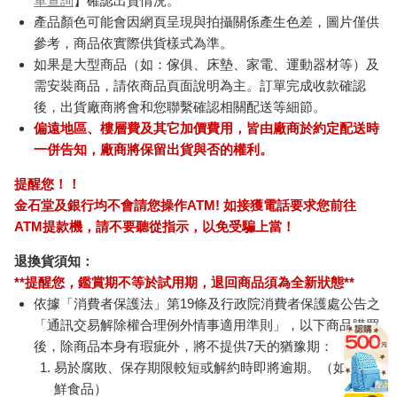
單查詢
】確認出貨情況。
產品顏色可能會因網頁呈現與拍攝關係產生色差，圖片僅供
參考，商品依實際供貨樣式為準。
如果是大型商品（如：傢俱、床墊、家電、運動器材等）及
需安裝商品，請依商品頁面說明為主。訂單完成收款確認
後，出貨廠商將會和您聯繫確認相關配送等細節。
偏遠地區、樓層費及其它加價費用，皆由廠商於約定配送時
一併告知，廠商將保留出貨與否的權利。
提醒您！！
金石堂及銀行均不會請您操作ATM! 如接獲電話要求您前往
ATM提款機，請不要聽從指示，以免受騙上當！
退換貨須知：
**提醒您，鑑賞期不等於試用期，退回商品須為全新狀態**
依據「消費者保護法」第19條及行政院消費者保護處公告之
「通訊交易解除權合理例外情事適用準則」，以下商品購買
後，除商品本身有瑕疵外，將不提供7天的猶豫期：
易於腐敗、保存期限較短或解約時即將逾期。（如：生
鮮食品）