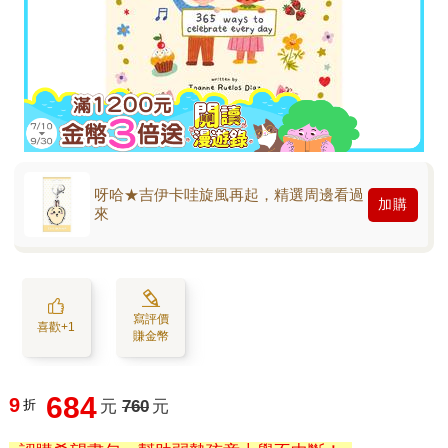
呀哈★吉伊卡哇旋風再起，精選周邊看過
加購
來
寫評價
喜歡+1
賺金幣
684
9
折
元
760
元