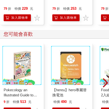
229
253
79
折
特價
元
79
折
特價
元
79
折
加入購物車
加入購物車
您可能會喜歡
Pokecology an
【hereu】hero專屬替
Foo
Illustrated Guide to
換電池
2入
Pokemon Ecology
513
490
9
折
特價
元
特價
元
特價
(Pokemon Pikachu