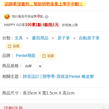
認購希望書包，幫助弱勢孩童上學不中斷！
0
預計最高可得金幣
點
?
100累1點 4點抵1元
HAPPY GO享
折抵無上限
分類：
文具
＞
書寫用品
＞
原子筆
＞
自動原子筆
追蹤
品牌：
Pentel飛龍
追蹤
商品規格：
相關主題：
靜音設計
開學季-買就送Pentel 橡皮擦
商品尺寸：
長15cm X 寬1.5cm X 高1cm
活動訊息