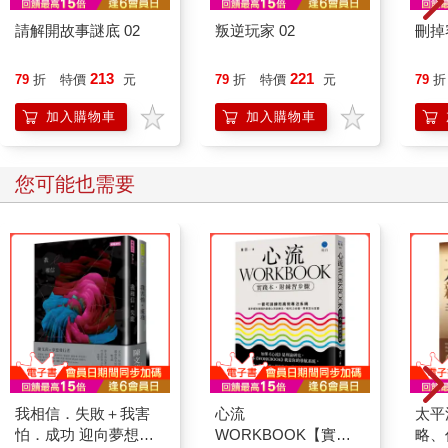
請解開故事謎底 02
叛逆玩家 02
刪掉
213
221
79
折
特價
元
79
折
特價
元
79
折
加入購物車
加入購物車
您可能也需要
我相信．失敗＋我害
心流
太平
怕．成功 迎向夢想套
WORKBOOK【實踐
略、