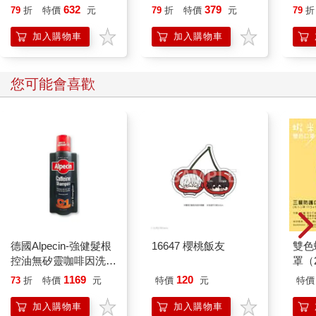
書
本‧附練習步驟】：一
讀
632
379
79
折
特價
元
79
折
特價
元
79
折
套可訓練的高效專注系
統
加入購物車
加入購物車
您可能會喜歡
德國Alpecin-強健髮根
16647 櫻桃飯友
雙色
控油無矽靈咖啡因洗髮
罩（
凝露375ml/瓶-C1強健
1169
120
73
折
特價
元
特價
元
特價
髮根(護髮洗髮精/男士
調理頭皮洗髮液/0矽靈
加入購物車
加入購物車