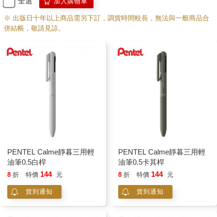
全選
加入購物車
※ 出版日十年以上商品需另下訂，調貨時間較長，無法與一般商品合
併結帳，敬請見諒。
PENTEL Calme靜暮三用輕
PENTEL Calme靜暮三用輕
油筆0.5白桿
油筆0.5卡其桿
144
144
8
折
特價
元
8
折
特價
元
貨到通知
貨到通知