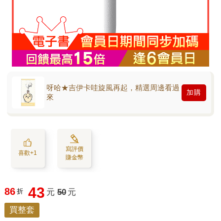
呀哈★吉伊卡哇旋風再起，精選周邊看過
加購
來
寫評價
喜歡+1
賺金幣
43
86
折
元
50
元
買整套