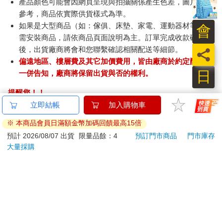
產品顏色可能會因網頁呈現與拍攝關係產生色差，圖片僅供
參考，商品依實際供貨樣式為準。
如果是大型商品（如：傢俱、床墊、家電、運動器材等）及
會
需安裝商品，請依商品頁面說明為主。訂單完成收款確認
後，出貨廠商將會和您聯繫確認相關配送等細節。
員
偏遠地區、樓層費及其它加價費用，皆由廠商於約定配送時
日
一併告知，廠商將保留出貨與否的權利。
提醒您！！
金石堂及銀行均不會請您操作ATM! 如接獲電話要求您前往
立即結帳
加入購物車
ATM提款機，請不要聽從指示，以免受騙上當！
※ 本商品會員日滿額金幣加碼回饋最高15倍
退換貨須知：
預計 2026/08/07 出貨
限量品餘：4
預訂門市商品
門市庫存
大量採購
**提醒您，鑑賞期不等於試用期，退回商品須為全新狀態**
依據「消費者保護法」第19條及行政院消費者保護處公告之
「通訊交易解除權合理例外情事適用準則」，以下商品購買
後，除商品本身有瑕疵外，將不提供7天的猶豫期：
易於腐敗、保存期限較短或解約時即將逾期。（如：生
鮮食品）
依消費者要求所為之客製化給付。（客製化商品）