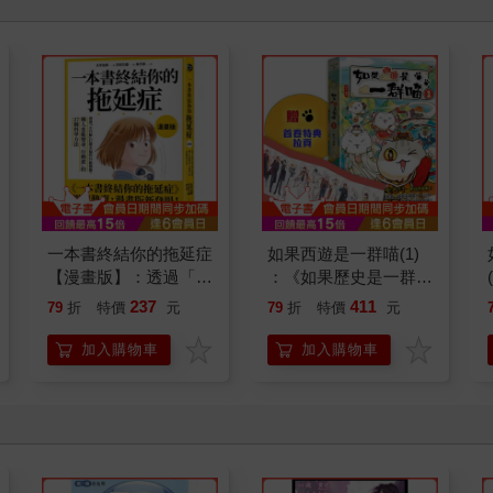
一本書終結你的拖延症
如果西遊是一群喵(1)
【漫畫版】：透過「小
：《如果歷史是一群
行動」打開大腦的行動
喵》作者最新力作，附
237
411
79
折
特價
元
79
折
特價
元
開關，懶人也能變身
【首卷特典】拉頁
「行動派」的37個科
加入購物車
加入購物車
學方法