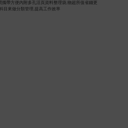
空間攜帶方便內附多孔活頁資料整理袋,物超所值省錢更
不同科目來做分類管理,提高工作效率