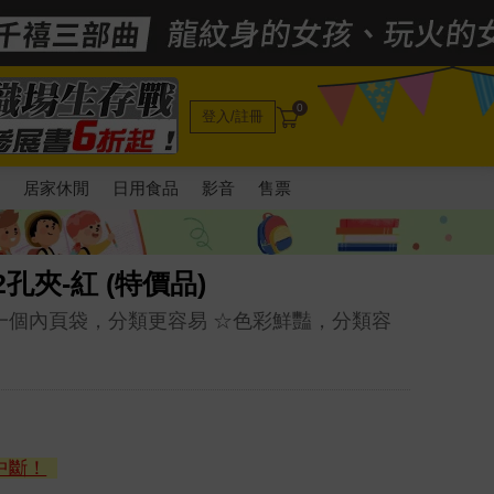
0
登入/註冊
電
居家休閒
日用食品
影音
售票
2孔夾-紅 (特價品)
一個內頁袋，分類更容易 ☆色彩鮮豔，分類容
中斷！