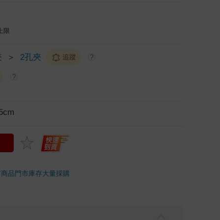
上限
夾
＞
2孔夾
追蹤
?
?
5cm
市商品
門市庫存
大量採購