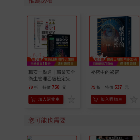
推薦必看
職安一點通｜職業安全
祕密中的祕密
衛生管理乙級檢定完勝
攻略｜2026版(套書)
750
537
79
折
特價
元
79
折
特價
元
加入購物車
加入購物車
您可能也需要