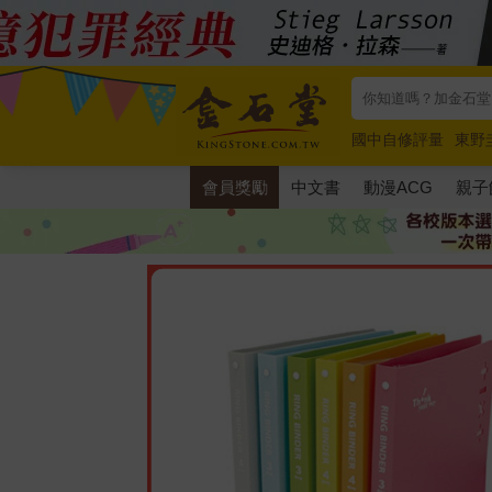
國中自修評量
東野
唯紅花綻放
奧德賽
會員獎勵
中文書
動漫ACG
親子