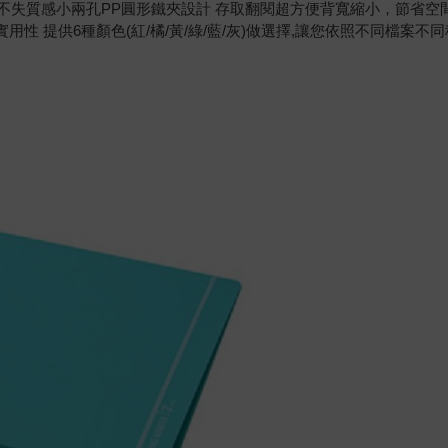
飽和不失質感小兩孔PP圓形鐵夾設計 存取翻閱超方便背寬縮小，節省
用性 提供6種顏色(紅/橘/黃/綠/藍/灰)做選擇,讓您依照不同檔案