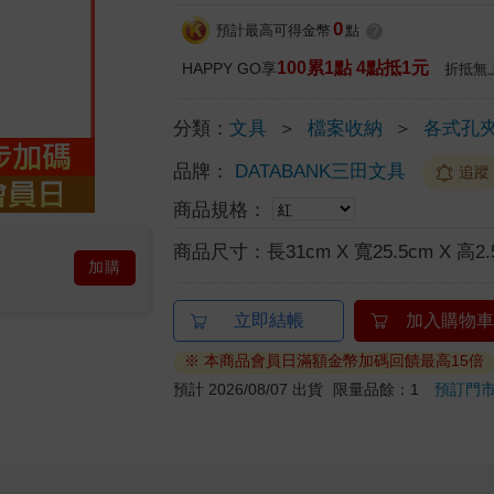
0
預計最高可得金幣
點
?
100累1點 4點抵1元
HAPPY GO享
折抵無
分類：
文具
＞
檔案收納
＞
各式孔
品牌：
DATABANK三田文具
追蹤
商品規格：
商品尺寸：
長31cm X 寬25.5cm X 高2.
加購
立即結帳
加入購物車
※ 本商品會員日滿額金幣加碼回饋最高15倍
預計 2026/08/07 出貨
限量品餘：1
預訂門