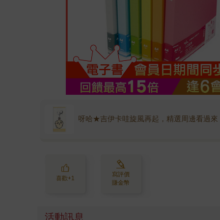
呀哈★吉伊卡哇旋風再起，精選周邊看過來
寫評價
喜歡+1
賺金幣
活動訊息