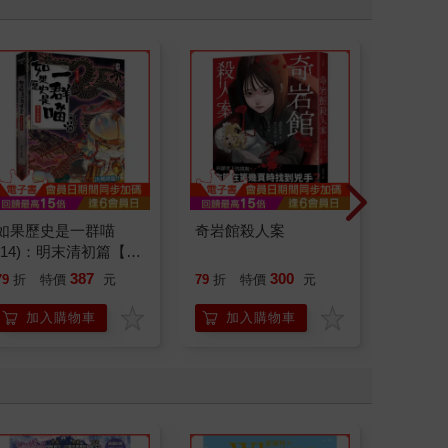
如果歷史是一群喵
奇岩館殺人案
北歐時
(14)：明末清初篇【萌
福國度
貓漫畫學歷史】
387
300
79
折
特價
元
79
折
特價
元
79
折
加入購物車
加入購物車
加