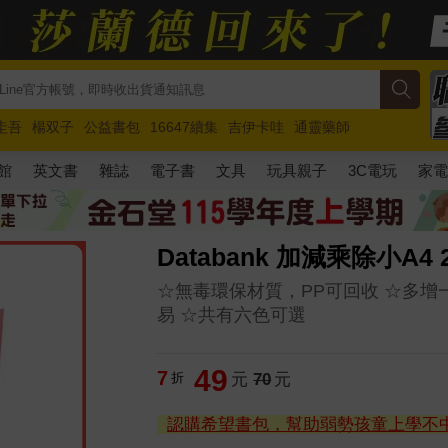
圭吾
楊双子
公益書包
16647續集
吉伊卡哇
通靈藥師
路邊攤新作
馬斯克
玩具總動員5
超慢跑
館
英文書
雜誌
電子書
文具
玩具親子
3C電玩
家
Databank 加減乘除小A4 
☆無毒環保材質，PP可回收 ☆多增
易 ☆共有六色可選
49
7
折
元
70
元
認購希望書包，幫助弱勢孩童上學不