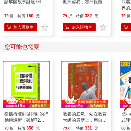
請解開故事謎底 04
刪掉容易，忘掉很難
底層
界的
150
332
79
折
特價
元
79
折
特價
元
79
折
加入購物車
加入購物車
您可能也需要
從聽得懂到做得到的行
教養的底氣：站在教育
國小
動轉譯術：破解72種
大師的肩膀上，用自我
式評
職場模糊說法，化為真
覺察啟動教養的複利效
年｝
356
331
79
折
特價
元
79
折
特價
元
68
折