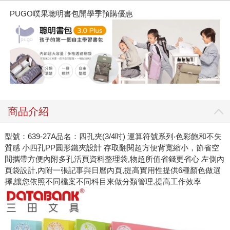
PUGO噗果聰明書包開學季預購優惠
商品介紹
型號：639-27A品名：四孔夾(3/4吋) 運算符號系列‧色彩飽和不失
質感 小四孔PP圓形鐵夾設計 存取翻閱超方便背寬縮小，節省空
間攜帶方便內附多孔活頁資料整理袋,物超所值省錢更省心 左側內
頁袋設計,內附一張記事與日曆內頁,提高實用性提供6種顏色做選
擇,讓您依照不同檔案不同科目來做分類管理,提高工作效率