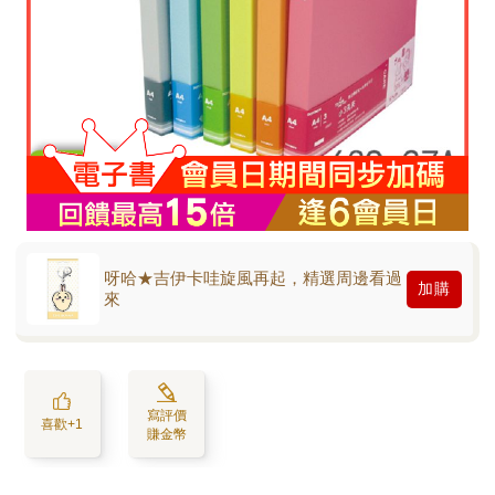
呀哈★吉伊卡哇旋風再起，精選周邊看過
加購
來
寫評價
喜歡+1
賺金幣