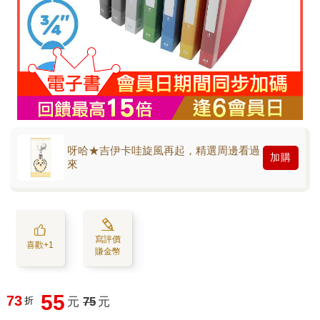
呀哈★吉伊卡哇旋風再起，精選周邊看過
加購
來
寫評價
喜歡+1
賺金幣
55
73
折
元
75
元