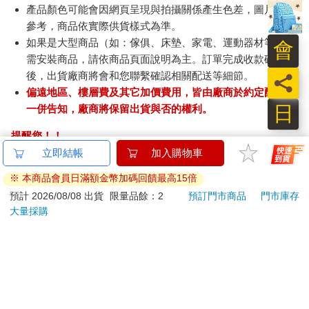
產品顏色可能會因網頁呈現與拍攝關係產生色差，圖片僅供
參考，商品依實際供貨樣式為準。
如果是大型商品（如：傢俱、床墊、家電、運動器材等）及
會
需安裝商品，請依商品頁面說明為主。訂單完成收款確認
後，出貨廠商將會和您聯繫確認相關配送等細節。
員
偏遠地區、樓層費及其它加價費用，皆由廠商於約定配送時
日
一併告知，廠商將保留出貨與否的權利。
提醒您！！
金石堂及銀行均不會請您操作ATM! 如接獲電話要求您前往
ATM提款機，請不要聽從指示，以免受騙上當！
退換貨須知：
**提醒您，鑑賞期不等於試用期，退回商品須為全新狀態**
依據「消費者保護法」第19條及行政院消費者保護處公告之
「通訊交易解除權合理例外情事適用準則」，以下商品購買
後，除商品本身有瑕疵外，將不提供7天的猶豫期：
易於腐敗、保存期限較短或解約時即將逾期。（如：生
鮮食品）