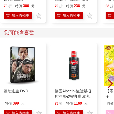
處世進退到成功與財
年｝
300
236
79
折
特價
元
79
折
特價
元
68
折
富，掌握看清趨勢、借
勢成長的底層能力
加入購物車
加入購物車
您可能會喜歡
絕地逃生 DVD
德國Alpecin-強健髮根
【電
控油無矽靈咖啡因洗髮
子
凝露375ml/瓶-C1強健
399
1169
特價
元
73
折
特價
元
特價
髮根(護髮洗髮精/男士
調理頭皮洗髮液/0矽靈
加入購物車
加入購物車