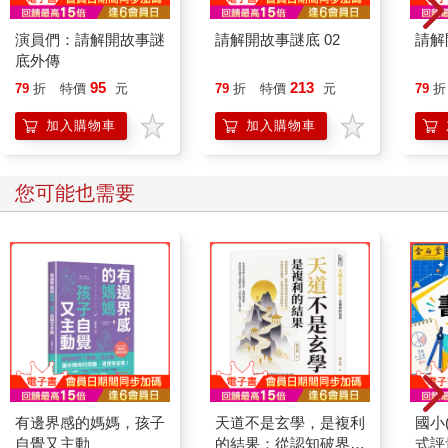
演員們：請解開故事謎
請解開故事謎底 02
請解
底外傳
95
213
79
折
特價
元
79
折
特價
元
79
折
加入購物車
加入購物車
您可能也需要
有邊界感的媽媽，孩子
天道不是玄學，是複利
國小
自覺又主動
的結果：從認知破界、
式評