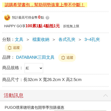
認購希望書包，幫助弱勢孩童上學不中斷！
0
預計最高可得金幣
點
?
100累1點 4點抵1元
HAPPY GO享
折抵無上限
分類：
文具
＞
檔案收納
＞
各式孔夾
＞
3~4孔夾
追蹤
品牌：
DATABANK三田文具
追蹤
商品規格：
商品尺寸：
長32cm X 寬26.2cm X 高2.5cm
活動訊息
PUGO噗果聰明書包開學季預購優惠