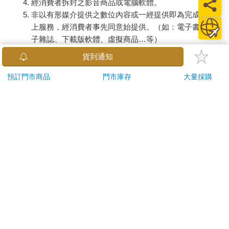
經消費者拆封之影音商品或電腦軟體。
非以有形媒介提供之數位內容或一經提供即為完成之線
上服務，經消費者事先同意始提供。（如：電子書、電
子雜誌、下載版軟體、虛擬商品…等）
已拆封之個人衛生用品。（如：內衣褲、刮鬍刀、除毛
貨到通知
刀…等）
若非上列種類商品，均享有到貨7天的猶豫期（含例假
預訂門市商品
門市庫存
大量採購
日）。
辦理退換貨時，商品（組合商品恕無法接受單獨退貨）必須
是您收到商品時的原始狀態（包含商品本體、配件、贈品、
保證書、所有附隨資料文件及原廠內外包裝…等），請勿直
接使用原廠包裝寄送，或於原廠包裝上黏貼紙張或書寫文
字。
退回商品若無法回復原狀，將請您負擔回復原狀所需費用，
嚴重時將影響您的退貨權益。