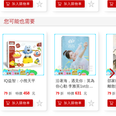
加入購物車
加入購物車
您可能也需要
IQ益智：小熊天平
沿著海，遇見你：英為
邵家
你心動 李雅英1st台灣
離散
感性紙上電影系列
458
631
79
折
特價
元
79
折
特價
元
79
折
加入購物車
加入購物車