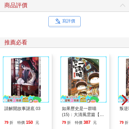
商品評價
寫評價
推薦必看
請解開故事謎底 03
如果歷史是一群喵
叛逆
(15)：大清風雲篇【萌
貓漫畫學歷史】
150
387
79
折
特價
元
79
折
特價
元
79
折