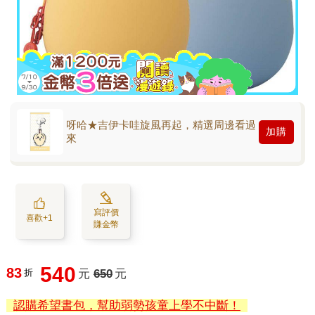
呀哈★吉伊卡哇旋風再起，精選周邊看過
加購
來
寫評價
喜歡+1
賺金幣
540
83
折
元
650
元
認購希望書包，幫助弱勢孩童上學不中斷！