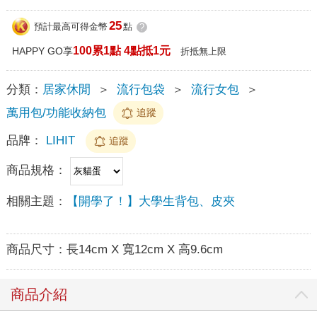
25
預計最高可得金幣
點
?
100累1點 4點抵1元
HAPPY GO享
折抵無上限
分類：
居家休閒
＞
流行包袋
＞
流行女包
＞
萬用包/功能收納包
追蹤
品牌：
LIHIT
追蹤
商品規格：
相關主題：
【開學了！】大學生背包、皮夾
商品尺寸：
長14cm X 寬12cm X 高9.6cm
商品介紹