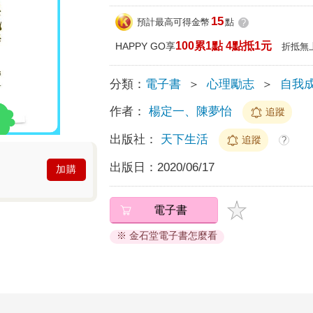
15
預計最高可得金幣
點
?
100累1點 4點抵1元
HAPPY GO享
折抵無
分類：
電子書
＞
心理勵志
＞
自我
作者：
楊定一、陳夢怡
追蹤
出版社：
天下生活
追蹤
?
出版日：
2020/06/17
加購
電子書
※ 金石堂電子書怎麼看