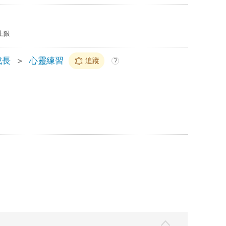
上限
成長
＞
心靈練習
追蹤
?