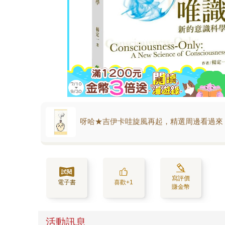
呀哈★吉伊卡哇旋風再起，精選周邊看過來
寫評價
電子書
喜歡+1
賺金幣
活動訊息