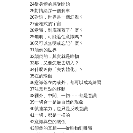
24從身體的感受開始
25對情緒踩一個剎車
26對誰，世界是一個幻覺？
27全相式的宇宙
28意識，到底涵蓋了什麼？
29無明，可能遮住意識嗎？
30又可以無明或忘記什麼？
31顛倒的世界
32顛倒的，其實就是唯物
33那，又要怎麼去切入？
34什麼叫做「去客體化」？
35在的瑜伽
36意識落在內或外，都可以成為練習
37注意焦點的移動
38裡外、中間、一切⋯⋯都是意識
39一切合一是最自然的現象
40就連業力，也只是反映意識
41一切，都是一樣的
42意識與空的關係
43顛倒的真相——從唯物到唯識