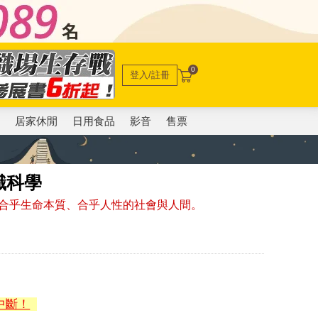
0
登入/註冊
電
居家休閒
日用食品
影音
售票
識科學
合乎生命本質、合乎人性的社會與人間。
中斷！