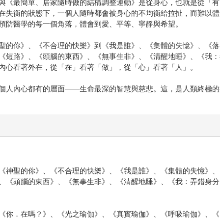
與《最簡單、居家隨時做的結構調整運動》是從身心，也就是從「有
在失衡的狀態下，一個人隨時都會被身心的不均衡給拉扯，而難以體
預防醫學的每一個角落，體會到愛、平等、寧靜與希望。
聖的你》、《不合理的快樂》到《我是誰》、《集體的失憶》、《落
《短路》、《頭腦的東西》、《無事生非》、《清醒地睡》、《我：
內心看著外在，從「在」看著「做」，從「心」看著「人」。
個人內心都有的層面——生命最深的智慧與慈悲。這，是人類終極的
《神聖的你》、《不合理的快樂》、《我是誰》、《集體的失憶》、
、《頭腦的東西》、《無事生非》、《清醒地睡》、《我：弄錯身分
《你．在嗎？》、《光之瑜伽》、《真實瑜伽》、《呼吸瑜伽》、《