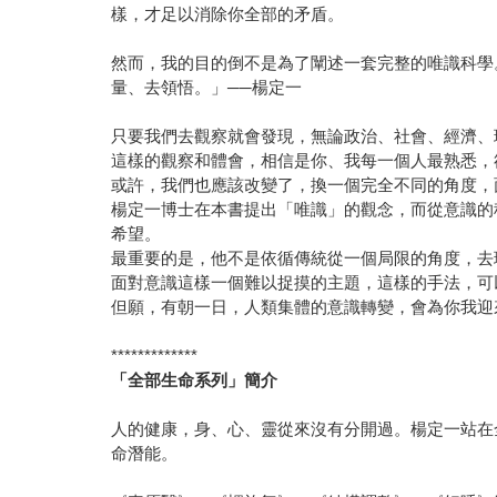
樣，才足以消除你全部的矛盾。
然而，我的目的倒不是為了闡述一套完整的唯識科學
量、去領悟。」──楊定一
只要我們去觀察就會發現，無論政治、社會、經濟、
這樣的觀察和體會，相信是你、我每一個人最熟悉，
或許，我們也應該改變了，換一個完全不同的角度，
楊定一博士在本書提出「唯識」的觀念，而從意識的
希望。
最重要的是，他不是依循傳統從一個局限的角度，去
面對意識這樣一個難以捉摸的主題，這樣的手法，可
但願，有朝一日，人類集體的意識轉變，會為你我迎
*************
「全部生命系列」簡介
人的健康，身、心、靈從來沒有分開過。楊定一站在
命潛能。