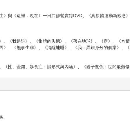
生》與《這裡．現在》一日共修營實錄DVD、《真原醫運動新觀念
》、《我是誰》、《集體的失憶》、《落在地球》、《定》、《奇蹟
西》、《無事生非》、《清醒地睡》、《我：弄錯身分的個案》、《
、《性、金錢、暴食症：談形式與內涵》、《親子關係：世間最難修
象