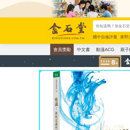
國中自修評量
東野
唯紅花綻放
奧德賽
會員獎勵
中文書
動漫ACG
親子