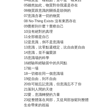
05雖然如此，物質對你我還是存在
06物質跟意識的關係是顛倒的
07意識含著一切的物質
08 No-Thing Exists 沒有東西存在
09覺察到什麼？覺察自己
10沒有絕對的真理
11全部都是自己
12是意識，倒不是意識場
13意識，比零點還穩定，比自由更自由
14意識，並不偏愛誰
15意識場的科學
16經驗和經驗當中的共同點
17統一場
18一切都在同一個意識場
19從自由，到不自由
20你可能忘記意識，但意識忘不了你
21落到人間的天使
22愛，意識轉變的力量
23從整體落在局部，又從局部放鬆到整體
生命帶來的祝福