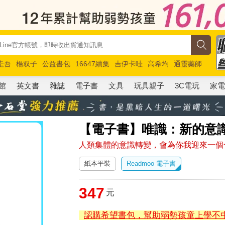
圭吾
楊双子
公益書包
16647續集
吉伊卡哇
高希均
通靈藥師
路邊攤新作
馬斯克
玩具總動員5
超慢跑
館
英文書
雜誌
電子書
文具
玩具親子
3C電玩
家
【電子書】唯識：新的意
人類集體的意識轉變，會為你我迎來一個
紙本平裝
Readmoo 電子書
347
元
認購希望書包，幫助弱勢孩童上學不