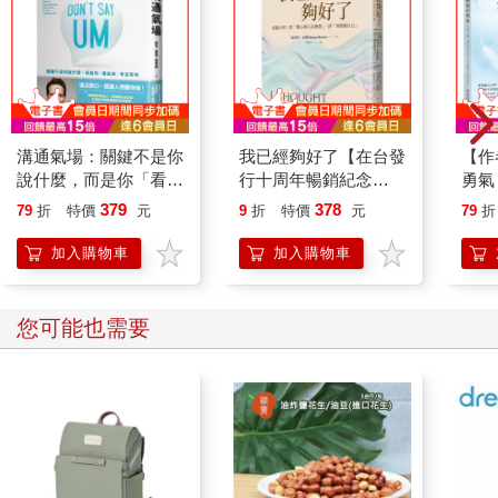
法或某一個神聖的象徵。反而只要放過眼前的事，把原本盯著客
體不放的焦點退回來，也可以說是把你投注在上頭的注意解散。
這也只是你唯一需要做的。
書摘2 【15意識場的科學】
溝通氣場：關鍵不是你
我已經夠好了【在台發
【作
說什麼，而是你「看起
行十周年暢銷紀念
勇氣
關於意識這個主題，你現在也可能已經發現，其實沒有一個科學
來」有沒有料
版】：克服自卑！從
修復
379
378
可談的。
79
折
特價
元
9
折
特價
元
79
折
「擔心別人怎麼想」，
筆記
到「勇敢做自己」
加入購物車
加入購物車
「科學」這兩個字，在這裡最多只能算是比喻。
所謂的科學，一定要有一個主題，而讓你需要一些「客觀」的測
您可能也需要
量方法去面對它。任何的主題與方法，本身還是落在客體的層
面，還在相對的地盤裡作業。
至於我在這裡所談的意識科學，坦白說，是一種沒有科學的科
學、沒有哲學的哲學、沒有知識的知識。
這樣的意識科學，並不屬於客觀的層面，而完全是屬於主觀的範