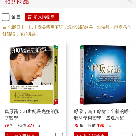
相關商品
一，認為自己被它困住，還會認為自己就是從眼前的物質延伸出
來的。這種處境，是多麼荒謬可笑。
全選
加入購物車
然而，大你、大我是不一樣的。它是還沒有產生作用、還沒有產
※ 出版日十年以上商品需另下訂，調貨時間較長，無法與一般商品合
生關聯前就有。它是獨立的存在。
併結帳，敬請見諒。
大你、大我，是你可以輕輕鬆鬆承認、可以在的一種存有的觀
念。最有意思的是，你有的大你，它其實並不受你觀察或體會的
同一個限制！
這個觀念實在太重要，我可能需要再重複一次。
你或許沒有注意過，眼前所看到、所體會、感受、想得到的一切
（你可以把這一切稱為人間），其實都是站在一種局限、相對的
層面。甚至，眼前的東西或思考愈具體，也就愈讓你能夠注意和
區隔。
真原醫：21世紀最完整的預
呼吸，為了療癒：全新的呼
不過，至於能觀察的這個體（你可以暫時把它稱為「主體」）則
防醫學
吸科學與醫學，透過清醒的
不受到同一個限制。它是無邊無際，隨時可以存在。
呼吸，徹底轉化身心
277
490
79
折
特價
元
79
折
特價
元