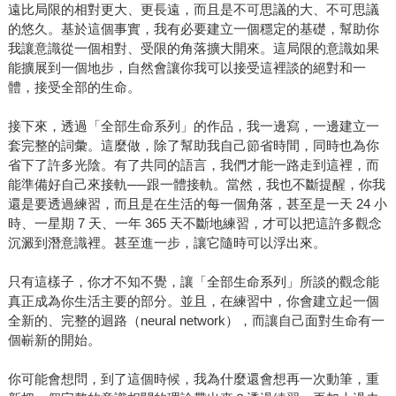
遠比局限的相對更大、更長遠，而且是不可思議的大、不可思議
的悠久。基於這個事實，我有必要建立一個穩定的基礎，幫助你
我讓意識從一個相對、受限的角落擴大開來。這局限的意識如果
能擴展到一個地步，自然會讓你我可以接受這裡談的絕對和一
體，接受全部的生命。
接下來，透過「全部生命系列」的作品，我一邊寫，一邊建立一
套完整的詞彙。這麼做，除了幫助我自己節省時間，同時也為你
省下了許多光陰。有了共同的語言，我們才能一路走到這裡，而
能準備好自己來接軌──跟一體接軌。當然，我也不斷提醒，你我
還是要透過練習，而且是在生活的每一個角落，甚至是一天 24 小
時、一星期 7 天、一年 365 天不斷地練習，才可以把這許多觀念
沉澱到潛意識裡。甚至進一步，讓它隨時可以浮出來。
只有這樣子，你才不知不覺，讓「全部生命系列」所談的觀念能
真正成為你生活主要的部分。並且，在練習中，你會建立起一個
全新的、完整的迴路（neural network），而讓自己面對生命有一
個嶄新的開始。
你可能會想問，到了這個時候，我為什麼還會想再一次動筆，重