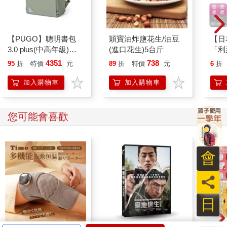
圍。這主觀的科學，是要透過你、我每一個人親自去體會、去驗
證。
但是，我相當有把握，未來幾百年、甚至幾千、幾萬年後，這些
【PUGO】聰明書包
穎寶油炸鹽花生/油豆
【日本
話都會被驗證出來，而且透過親自驗證而得到確認的人只會愈來
3.0 plus(中高年級)沙
(進口花生)5台斤
「利
愈多。早晚，這樣的人會變成大多數。
綠 全新進化玩美上市
式溫
4351
738
95
折
特價
元
89
折
特價
元
6
折
451
當然，這也是我對未來的人的期待。
加入購物車
加入購物車
然而，不管怎麼說，用人類的工具，要探討意識是不可能的。相
對地，意識場，反而是可能著手的層面。是這樣，我才會把意識
您可能會喜歡
場或高速的螺旋場的概念在這裡就先拋出來。
未來的人，最多是把這些場和其他物質的觀念做一個結合。他們
會
從場和物質的轉換或互動中，會發現相當多的規律和原則。這些
原則，對物理學家而言，也就是所謂的自然律。光是這本身，就
員
足以建立一套科學，從而影響到各種科技，改變人類生活的每一
個角落。
日
舉例來說，透過這套科學，可能會研發出你目前想不到的未來工
具，包括瞬間移動、瞬間傳送（teleportation）和其他物質的轉變