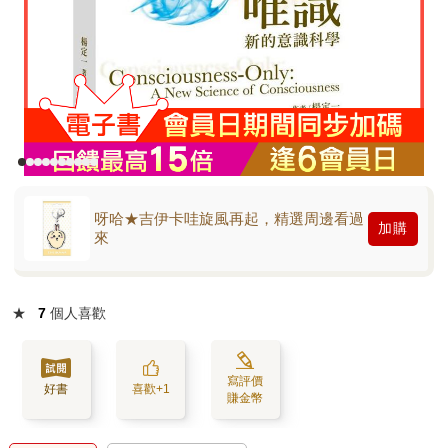
呀哈★吉伊卡哇旋風再起，精選周邊看過
加購
來
★
7
個人喜歡
寫評價
好書
喜歡+1
賺金幣