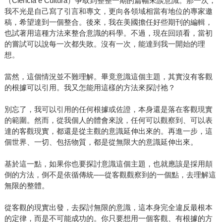
（Ciência e Cultura）爭取到整整一期的篇幅來談意識。那一次，
我不光是自己寫了引言和專文，更向各領域相當有地位的專家邀
稿，希望達到一個整合。後來，我在美國擔任好些期刊的編輯，
也試著用這種方法來整合意識的科學。不過，現在回頭看，當初
的嘗試可以說每一次都失敗。沒有一次，能達到我一開始的理
想。
當然，這個情況並不難理解。畢竟意識這個主題，其實沒有客觀
的根據可以引用。我又怎能用這樣的方法來探討祂？
別忘了，我可以引用的任何根據或佐證，本身還是落在客觀現實
的範圍。然而，從我個人的體會來說，任何可以觀察到、可以表
達的客觀現實，都還是從主觀的意識延伸出來的。再進一步，這
個世界、一切、包括物質，都是從無限大的意識延伸出來。
基於這一點，如果你也要探討意識這個主題，也就應該是採用顛
倒的方法，倒不是依循傳統──從客觀觀察到的一個點，去理解這
無限的整體。
從客觀的現實出發，去探討無限的意識，這本身完全違反最根本
的定律，而是不可能成功的。你只要想用一個客觀、有根據的方