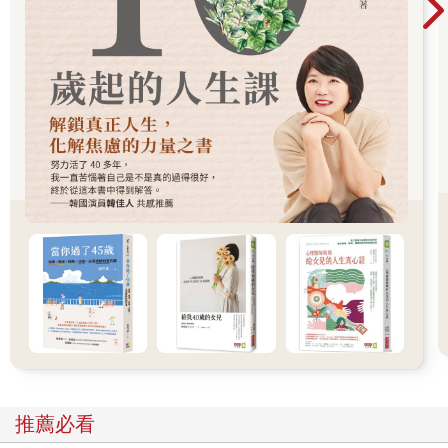
「真實會露出祂自己」這句話要表達的是，不管你是不是忘記了
真實，你所遇到的每一個客體，本身已經在為你反映它是怎麼來
的，或者說，它已經告訴你它是怎麼被顯現出來的。
一個客體的存有，本身已經在反映它成形的機制。
就好像你看一幅很美的畫或去欣賞一場演出，因為畫很美、劇情
很精彩，你可能會忘記這幅畫其實只是顏料在畫布上的組合，而
戲只是舞台上的演出。
但是，你忘記了畫布和舞台，並不代表它們不存在。畫布和舞台
其實還在。只是你的注意力被它所包容的內容帶走，被畫作的美
或戲劇的情節給迷住了。
既然，畫布和舞台隨時存在，沒有不在過。你只要把注意放鬆回
來，那麼，一直在背景裡的畫布或舞台，也就隨時會從你的注意
露出來。你就是想把畫布忘記，想把舞台忘記，對它也沒有影
響。然而，如果沒有它們，你根本沒有這幅畫、這場戲可以談。
推薦必看
你懂了這一點，也自然可以體會到過去所講的：人生的每一個經