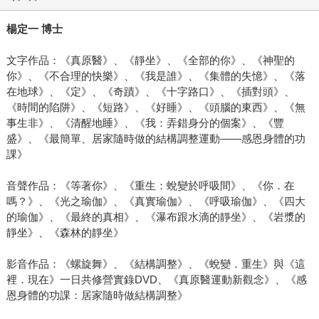
楊定一 博士
文字作品：《真原醫》、《靜坐》、《全部的你》、《神聖的
你》、《不合理的快樂》、《我是誰》、《集體的失憶》、《落
在地球》、《定》、《奇蹟》、《十字路口》、《插對頭》、
《時間的陷阱》、《短路》、《好睡》、《頭腦的東西》、《無
事生非》、《清醒地睡》、《我：弄錯身分的個案》、《豐
盛》、《最簡單、居家隨時做的結構調整運動——感恩身體的功
課》
音聲作品：《等著你》、《重生：蛻變於呼吸間》、《你．在
嗎？》、《光之瑜伽》、《真實瑜伽》、《呼吸瑜伽》、《四大
的瑜伽》、《最終的真相》、《瀑布跟水滴的靜坐》、《岩漿的
靜坐》、《森林的靜坐》
影音作品：《螺旋舞》、《結構調整》、《蛻變．重生》與《這
裡．現在》一日共修營實錄DVD、《真原醫運動新觀念》、《感
恩身體的功課：居家隨時做結構調整》