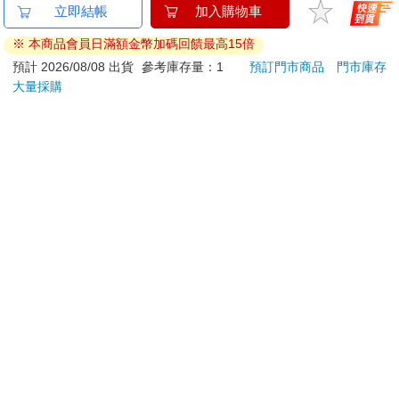
【Timo】多功能震動
絕地逃生 DVD
【日本
立即結帳
加入購物車
或改善。只是，無論這些進展多麼新奇，意識場或高速螺旋場畢
恆溫關節按摩 (膝蓋/
鷗】
竟還只是在意識的下游，本身不可免地還是落在物質的層面。
※ 本商品會員日滿額金幣加碼回饋最高15倍
肩/手肘通用) 無線充電
(8款
690
399
特價
元
特價
元
69
折
1290
加熱護膝 智能震動護
Kit
預計 2026/08/08 出貨
參考庫存量：1
預訂門市商品
門市庫存
物質，任何物質，包括場，其實還是離不開頭腦的層面。它本身
膝熱敷 【單入組】
企鵝
大量採購
加入購物車
加入購物車
還是由頭腦延伸出來，離不開你二元對立的聰明。客體好像存
在，也只是因為頭腦把它變成真的。它們好像會生會死，主要還
是因為頭腦觀察這些客體、這些東西，是透過一種會生起、會消
訂購/退換貨須知
失的機制（也就是二元對立）所建立的。是這樣，它看的東西，
當然會來也會走。
加入金石堂 LINE 官方帳號『完成綁定』，隨時掌握出貨動
如果你還是想給物質或意識場一個本質，別忘了，物質、意識場
態：
還是離不開意識的懷抱。它們的本質，說到底還只是意識。
樣樣，好像都在借用意識的存在來存在。
物質和意識場，都是意識組合的，是藉由意識才可能成立。甚
提醒您！！
至，沒有意識，也就無法成立。
金石堂及銀行均不會請您操作ATM! 如接獲電話要求您前往
換一個方式來形容，就好像是從無限大的意識借一點「原料」，
ATM提款機，請不要聽從指示，以免受騙上當！
來製造出客體一個個的存有。是這樣，任何客體，還是隨時會把