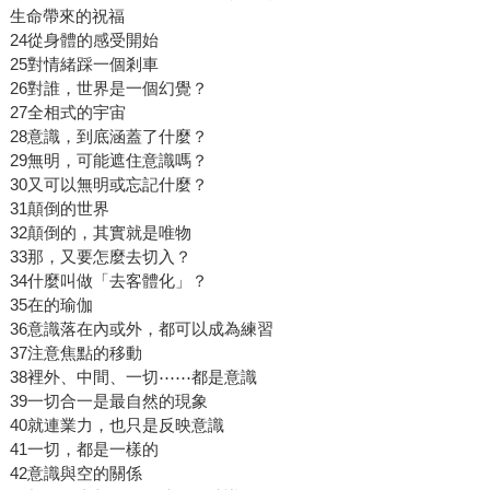
生命帶來的祝福
24從身體的感受開始
25對情緒踩一個剎車
26對誰，世界是一個幻覺？
27全相式的宇宙
28意識，到底涵蓋了什麼？
29無明，可能遮住意識嗎？
30又可以無明或忘記什麼？
31顛倒的世界
32顛倒的，其實就是唯物
33那，又要怎麼去切入？
34什麼叫做「去客體化」？
35在的瑜伽
36意識落在內或外，都可以成為練習
37注意焦點的移動
38裡外、中間、一切⋯⋯都是意識
39一切合一是最自然的現象
40就連業力，也只是反映意識
41一切，都是一樣的
42意識與空的關係