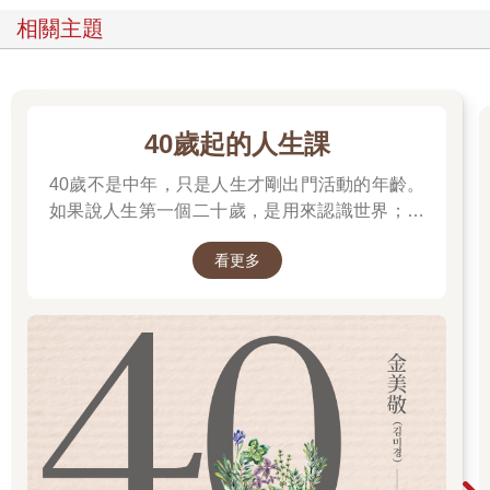
頭，去比較一個點的位置、它之前的位置、它未來的位置，也就
相關主題
這樣，對你，時間的觀念就出來了。
當然，點和點之間的每個角落，因為注意不到、抓不到、沒辦法
體會到、無從比較起，也就自然會把它當作空白。你只要懂了這
樣的比喻，可能也自然體會到──對任何東西的觀察，不光受到注
40歲起的人生課
意力折射的作用，它本身也完全被觀察的機制或工具（稜鏡或這
40歲不是中年，只是人生才剛出門活動的年齡。
裡講五官和念頭）框架起來了。
如果說人生第一個二十歲，是用來認識世界；人
在這種限制之下，還要探討這一生究竟是自由或不自由──這種議
生第二個二十歲，是用來認識自己。
題，對你其實沒有意義。畢竟，你可以體會到的現實本身就已經
看更多
不是自由的。它是透過條件才可以聚合，又怎麼可能組合出自由
的人生？
儘管如此，這個議題還是反映了一個重點，也就是說，從每一個
角落，不管是虛的或不虛的，真實到頭來還是會現身，還是會露
出祂自己。
這句話含著一把寶貴的鑰匙，讓我再用個比喻來切入。