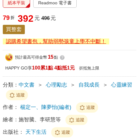
紙本平裝
Readmoo 電子書
392
79
折
元
496
元
買整套
認購希望書包，幫助弱勢孩童上學不中斷！
15
預計最高可得金幣
點
?
100累1點 4點抵1元
HAPPY GO享
折抵無上限
分類：
中文書
＞
心理勵志
＞
自我成長
＞
心靈練習
追蹤
作者：
楊定一、陳夢怡(編者)
追蹤
繪者：
施智騰、李研慧等
追蹤
出版社：
天下生活
追蹤