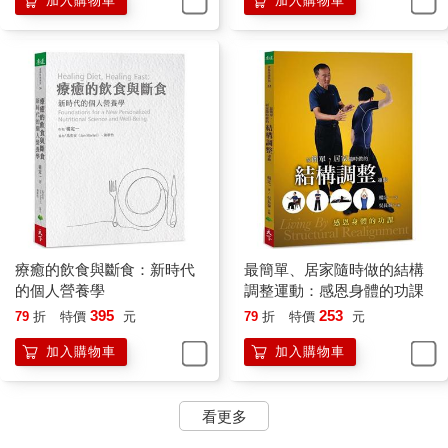
加入購物車
加入購物車
讓我再試著用另一個方法來說明：
你可以把觀察（五官透過捕捉資訊為你建立印象的機制）比喻成
光的折射（refraction）──就像是透過一個稜鏡，把無限大的宇宙
或無限的光捕捉下來，同時還扭曲光線前進的方向，來照明一個
很小的範圍。
這種局部化的過程，和你隨時在運作的注意力是一樣的，把本來
無限大、永恆、到處都有的整體，落成局部的一個小點。
你的注意本身就帶著一種類似光線折射的機制，而你是透過這樣
的注意才可以建立眼前的世界。至於你注意不到的東西，比如說
那個無限大的宇宙，也就自然落到背景。
療癒的飲食與斷食：新時代
最簡單、居家隨時做的結構
的個人營養學
調整運動：感恩身體的功課
如果用光線的折射來比喻你的注意，那麼，你觀察的機制，也就
395
253
79
折
特價
元
79
折
特價
元
是五官和念頭二元對立的比較和對照，作用則是像稜鏡一樣──扭
加入購物車
加入購物車
曲你的注意。
進一步，你自然會透過比較和對照，就像用畫筆在畫布上一個點
看更多
一個點建立出一幅畫，把你注意到的東西、東西之間的關係建立
起來，而能夠從眼前的人、事、物取得一點意義。假如再加上念