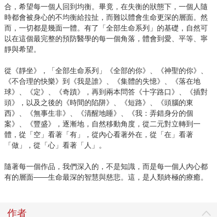
合，希望每一個人回到均衡。畢竟，在失衡的狀態下，一個人隨
時都會被身心的不均衡給拉扯，而難以體會生命更深的層面。然
而，一切都是幾面一體。有了「全部生命系列」的基礎，自然可
以在這個最完整的預防醫學的每一個角落，體會到愛、平等、寧
靜與希望。
從《靜坐》，「全部生命系列」《全部的你》、《神聖的你》、
《不合理的快樂》到《我是誰》、《集體的失憶》、《落在地
球》、《定》、《奇蹟》，再到兩本問答《十字路口》、《插對
頭》，以及之後的《時間的陷阱》、《短路》、《頭腦的東
西》、《無事生非》、《清醒地睡》、《我：弄錯身分的個
案》、《豐盛》，逐漸地，自然移動角度，從二元對立轉到一
體，從「空」看著「有」，從內心看著外在，從「在」看著
「做」，從「心」看著「人」。
隨著每一個作品，我們深入的，不是知識，而是每一個人內心都
有的層面——生命最深的智慧與慈悲。這，是人類終極的療癒。
作者