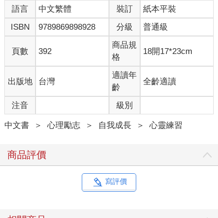
語言
中文繁體
裝訂
紙本平裝
車子里程數滿了，你不能再忘記送廠保養。有了孩子，你開始小
心地記錄生活開銷。
ISBN
9789869898928
分級
普通級
你收到一封信，看到寄信人的名字，馬上想起上次的不愉快。你
商品規
頁數
392
18開17*23cm
一看到同事的臉色，就知道人家對你有意見。主管誤會了你，才
格
剛把你罵了一頓。每次開完會，總是胃痛，你開始定期做健康檢
查。
適讀年
出版地
台灣
全齡適讀
齡
探病回家，你想起孩子還小，也就決心要規律運動。你在電視上
注音
級別
看到車禍的畫面，會叫其他人開車要小心。你開會時胸口一緊，
你沒有告訴任何人，一個人夜裡上網查「胸悶 症狀」。收到同年
中文書
＞
心理勵志
＞
自我成長
＞
心靈練習
齡的人的訃聞，你默默加買了保險，第一次想遺囑要怎麼寫⋯⋯
全部這一切，都有條件，而都受到限制、受到制約。這一切，都
商品評價
是在這個框架裡建立的。這就是你這一生認定是全部的你。你認
定，這一生全部的可能也不過如此──會來、會走、會生、會死、
會病、會老化。
寫評價
這，就是你認為是自己的全部。這個你，會把自己的注意力投入
到物質，同時認為自己被眼前的物質守住。這個你，不光和它合