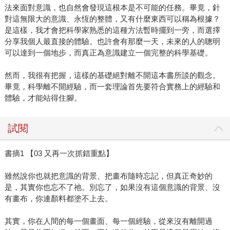
法來面對意識，也自然會發現這根本是不可能的任務。畢竟，針
對這無限大的意識、永恆的整體，又有什麼東西可以稱為根據？
是這樣，我才會把科學家熟悉的這種方法暫時擺到一旁，而選擇
分享我個人最直接的體驗。也許會有那麼一天，未來的人的聰明
可以達到一個地步，而真正為意識建立一個完整的科學基礎。
然而，我很有把握，這樣的基礎絕對離不開這本書所談的觀念。
畢竟，科學離不開經驗，而一套理論首先要符合實務上的經驗和
體驗，才能站得住腳。
試閱
書摘1 【03 又再一次抓錯重點】
雖然說你也就把意識的背景、把畫布隨時忘記，但真正奇妙的
是，其實你也忘不了祂。別忘了，如果沒有這個意識的背景、沒
有畫布，你連顏料都塗不上去。
其實，你在人間的每一個畫面、每一個經驗，從來沒有離開過