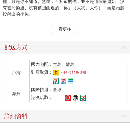
祂，只是你不知道。然而，不知道的你，並不是這個最原始、沒
有被污染過、沒有被扭曲過的「你」（大我、大你），而是頭腦
投射出的小你。
這個頭腦投射出來的你，和大你不同。這個小你，本身是頭腦的
看更多
產物，是一團念頭的組合，本身需要別的條件才能成立，隨時要
受到限制和制約。
配送方式
這個小你，跟我們每一個瞬間所觀察到的任何客體一樣。它有邊
界、有限制、是一個框架。它會出生、也會死亡、會消逝。它是
國內宅配：本島、離島
我們頭腦和五官所投射出來的印象。
到店取貨：
台灣
不限金額免運費
你摸摸自己，摸到了臉、手臂，摸到了區分身體內外的皮膚。你
有 170 公分的身高。你是男的或女的。你的長相、外貌。你帶著
國際快遞：全球
某一種氣質。
海外
港澳店取：
你這一生也從來沒有一件事是單獨的發生。每一件事，都依賴著
前面有一件事來引發它，而它本身也會產生後果。
詳細資料
你打開冰箱拿水，喝了，會解渴。你到浴室洗臉，感覺清爽許
多。你看電影時，會吃爆米花。你工作做不完，周末又得加班。