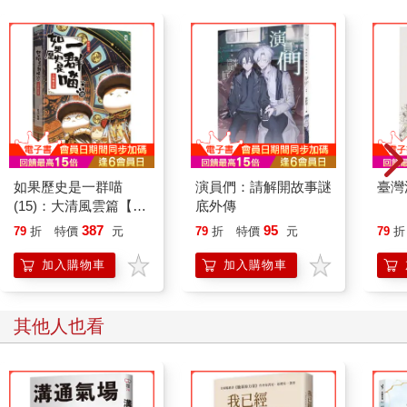
過、每一個角落都是出口。
當然，你讀到這裡大概也理解了，雖然我用「出口」這個詞，倒
不是為了讓你透過注意或是意識的轉變從人生「跳出來」。
其實，你也跳不出來。
你最多也只能把原本的注意放過。
本來你的注意完全擺在客體，把注意放鬆回來，讓它輕輕轉回
如果歷史是一群喵
演員們：請解開故事謎
臺灣
來，你反而才突然可以體會到，原來，觀察的人或主體一直在背
(15)：大清風雲篇【萌
底外傳
景。
貓漫畫學歷史】
387
95
79
折
特價
元
79
折
特價
元
79
折
也就這樣子，你的頭腦突然回轉過來，而你可能發現自己進入了
加入購物車
加入購物車
一條沒有路的路。接下來，對你，最有意思的，不是眼前不斷改
變、會生會死的客體，反而是後面輕輕鬆鬆可以觀察的主體。真
沒想到，這個不動的主體，竟然比各種不斷變動的客體還更有
其他人也看
趣。也就這樣子，你會發現，就連外頭的客體，包括物質，也就
是從頭腦延伸出來的。
其實，要體會到這些，倒不是把你的注意擺到哪些學問、某一種