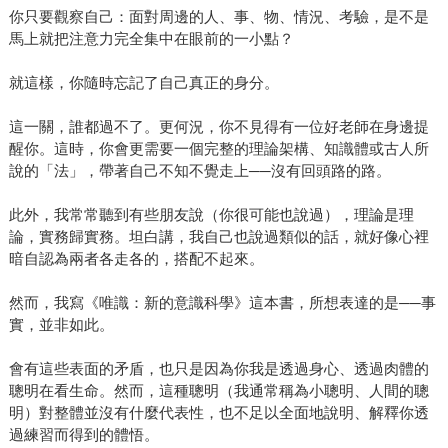
你只要觀察自己：面對周邊的人、事、物、情況、考驗，是不是
馬上就把注意力完全集中在眼前的一小點？
就這樣，你隨時忘記了自己真正的身分。
這一關，誰都過不了。更何況，你不見得有一位好老師在身邊提
醒你。這時，你會更需要一個完整的理論架構、知識體或古人所
說的「法」，帶著自己不知不覺走上──沒有回頭路的路。
此外，我常常聽到有些朋友說（你很可能也說過），理論是理
論，實務歸實務。坦白講，我自己也說過類似的話，就好像心裡
暗自認為兩者各走各的，搭配不起來。
然而，我寫《唯識：新的意識科學》這本書，所想表達的是──事
實，並非如此。
會有這些表面的矛盾，也只是因為你我是透過身心、透過肉體的
聰明在看生命。然而，這種聰明（我通常稱為小聰明、人間的聰
明）對整體並沒有什麼代表性，也不足以全面地說明、解釋你透
過練習而得到的體悟。