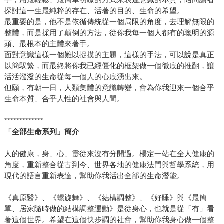
探討這一生最純粹的存在、活著的目的、生命的希望。
最重要的是，他不是依循傳統從一個局限的角度，去理解無限的
整體，而是採用了顛倒的方法，從你我每一個人都有的聰明的源
頭、最根本的主體來著手。
面對意識這樣一個難以捉摸的主題，這樣的手法，可以說是真正
以簡馭繁，而最終將你我已經僵化的框架做一個徹底的推翻，讓
活活潑潑的生命從每一個人的心底湧出來。
但願，有朝一日，人類集體的意識轉變，會為你我迎來一個合乎
生命本質、合乎人性的社會與人間。
*************
「全部生命系列」簡介
人的健康，身、心、靈從來沒有分開過。楊定一站在全人健康的
角度，重新整合從古到今、世界各地的健康法門與哲學系統，用
現代的語言重新表達，幫助你我活出全部的生命潛能。
《真原醫》、《螺旋舞》、《結構調整》、《好睡》與《最簡
單、居家隨時做的結構調整運動》是從身心，也就是從「有」看
著這個世界。希望在這個快步調的社會，幫助你我身心做一個整