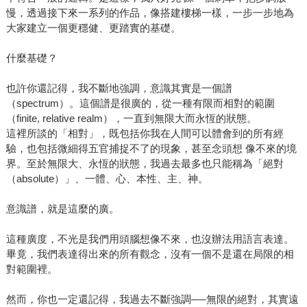
慢，透過接下來一系列的作品，像搭建樓梯一樣，一步一步地為
大家建立一個更穩健、更踏實的基礎。
什麼基礎？
也許你還記得，我不斷地強調，意識其實是一個譜
（spectrum）。這個譜是很廣的，從一種有限而相對的範圍
（finite, relative realm），一直到無限大而永恆的狀態。
這裡所談的「相對」，既包括你我在人間可以體會到的所有經
驗，也包括微細得五官捕捉不了的現象，甚至念頭想 像不來的境
界。至於無限大、永恆的狀態，我過去最多也只能稱為「絕對
（absolute）」、一體、心、本性、主、神。
意識譜，就是這麼的廣。
這種廣度，不光是我們用頭腦想像不來，也沒辦法用語言表達。
畢竟，我們表達得出來的所有觀念，沒有一個不是還在局限的相
對範圍裡。
然而，你也一定還記得，我過去不斷強調──無限的絕對，其實遠