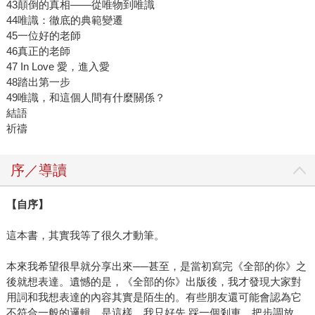
43顛倒的真相——從唯物到唯識
44唯識：徹底的典範變遷
45一位好的老師
46真正的老師
47 In Love 愛，進入愛
48踏出第一步
49唯識，和這個人間有什麼關係？
結語
祈禱
序／導讀
【自序】
這本書，其實我等了很久才動筆。
本來我希望很早就分享出來──甚至，是當初寫完《全部的你》之
後就想表達。遺憾的是，《全部的你》出版後，我才發現大家對
用詞和我想表達的內容其實是陌生的。有些朋友還可能會認為它
不符合一般的邏輯。是這樣，我只好先 踩一個剎車，把步調放