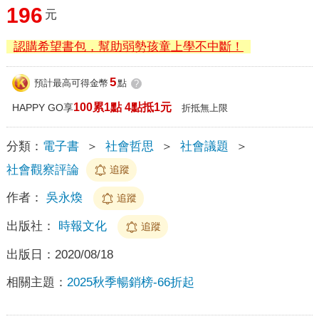
196
元
認購希望書包，幫助弱勢孩童上學不中斷！
5
預計最高可得金幣
點
?
100累1點 4點抵1元
HAPPY GO享
折抵無上限
分類：
電子書
＞
社會哲思
＞
社會議題
＞
社會觀察評論
追蹤
作者：
吳永煥
追蹤
出版社：
時報文化
追蹤
出版日：
2020/08/18
相關主題：
2025秋季暢銷榜-66折起