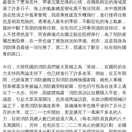
處發生了墜海意外。帶著沉重悲痛的心情，在獨島附近的海域度
過了許多日子。海上的氣象總是變化萬千無法預測，水中搜救隊
員在怒濤之中孤軍奮戰，我搭乘救援直升機飛行，進行搜尋任務
也是相當危險的。逐漸進入嚴冬的季節，不斷惡化的海上氣象，
最終中斷了長期的搜救任務。在告別式上同事所讀的追悼詞，令
人不禁潸然淚下。而喪葬儀式在國立顯忠院裡舉行，為了預防家
屬悲慟昏厥，在一旁也做了應急狀況的準備。然而，這是我身為
消防隊員最後一項任務了。第二天，我遞出了辭呈，站在朝向國
會的路口。
今日，大韓民國的消防員們被大眾稱之為「英雄」，在國民的全
力支持與輿論支持下，也已經進行了許多改革。例如，近五年期
間，已經落實了消防廳獨立與消防員轉換國家職，雖然人事權、
預算權還沒有被編入消防廳管轄範圍，但也仍可視為在改革上邁
出了一大步。另外，因媒體揭露「消防員須以自費購入手套」等
議題，引起大眾高度關注，也形成輿論話題。在政治圈裡積極討
論之下，老舊消防裝備改善率、裝備擁有率也幾乎達到了百分之
百的水準。從二〇一七年開始，更是擴充了一萬兩千多名的人
力，目前消防員總人數已經超過六萬人（每名消防員負責約八十
五萬國民）。另外，也包括至二〇二二年為止的擴充計劃，全國
各地方自治團體原本分配不均的消防員工作環境狀況，預期也能