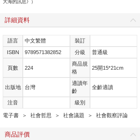
大海的訊息》）
詳細資料
語言
中文繁體
裝訂
ISBN
9789571382852
分級
普通級
商品規
頁數
224
25開15*21cm
格
適讀年
出版地
台灣
全齡適讀
齡
注音
級別
電子書
＞
社會哲思
＞
社會議題
＞
社會觀察評論
商品評價