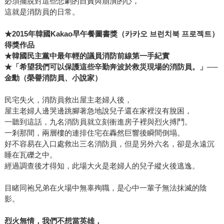
必須擺脫對這些悲劇的自責與崩潰的心，
這就是消防員的日常。
★2015
年韓國Kakao早午餐圖書獎（
카카오
브런치북
프로젝트
）
得獎作品
★
韓國民主黨中最年輕的議員消防前線第一手紀實
★
「希望我們可以保護這些辛勤奔波於救災現場的消防員。」──
金勳（榮譽消防員、小說家）
民宅失火，消防員救出屋主老婦人後，
屋主老婦人邊哭邊跳腳著急地說兒子還在家裡沒有脫困，
一聽到這話，九名消防員就立刻衝進房子裡與烈火搏鬥。
一剎那間，兩層樓的連排住宅在轟然巨響後瞬間倒塌。
好不容易在入口處救出三名消防員，但是另外六名，卻是永遠沉
睡在瓦礫之中。
經過調查後才得知，此場大火是老婦人的兒子縱火後逃逸。
目睹同袍兄弟在火場中無辜殉職，是心中一輩子無法抹滅的陰
影。
烈火無情，我們不想當英雄，