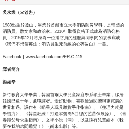
吳永煥（
오영환
）
1988出生於釜山，畢業於首爾市立大學消防防災學科，是韓國的
消防員、散文家和政治家。2010年取得資格正式成為消防公務
員，2015年12月將身為一位消防員的經歷與同事間的故事寫成
《我們不想當英雄：消防員生死前線的心碎告白》一書。
Facebook｜www.facebook.com/ER.O.119
譯者簡介
梁如幸
新竹教育大學畢業，韓國首爾大學兒童家庭學系碩士畢業，移居
韓國已逾十年，兼職譯者。愛好動物，喜歡透過閱讀與更寬廣的
世界相遇。譯作有《喵星人玩具雜貨手作指南》、《整理力就是
學習力》、《韓星狂練！打造零贅肉S曲線的芭蕾伸展操》、《青
春期父母求生指南》、文學小說《洞》，以及譯有兒童繪本《我
要在我的房間睡覺！》（尚未出版）等。