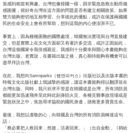
策感到相當有興趣。台灣也像韓國一樣，因非緊急急救出動而備
感困擾，很好奇台灣在這方面的問題是否有建立相關政策。如果
雙方能夠密切地互相學習、分享彼此的優點，或許在保護兩國國
民的生命安全上會有所幫助，想到這我的內心便澎湃不已。
事實上，因為種種困難的國際處境，韓國無法實現與台灣直接建
交，但是實際上在文化方面卻又有著許多交流，或許正因如此，
台灣這個國家令我倍感親近。我感到十分榮幸與開心本書能夠在
台灣出版。老實說，在書籍出版之後，真心期待能夠有機會可以
盡早拜訪台灣。
在此，我想向Samnparks（쌤앤파커스）出版社以及出版本書的
時報文化出版社獻上我誠摯的感謝，讓這本書能夠得以翻譯並在
台灣出版。同時，我只祈求不管是在韓國或是台灣，所有消防員
都能更加迅速飛奔至此時此刻身陷火災、各種災難事故現場或是
緊急狀況之中，焦急尋求協助的國民身邊，拯救更多寶貴生命。
最後，我想以虔敬的心，向韓國及台灣的所有消防員轉達這句
話：
「務必要把人救回來，然後，活著回來。」（出自金勳，《捎給