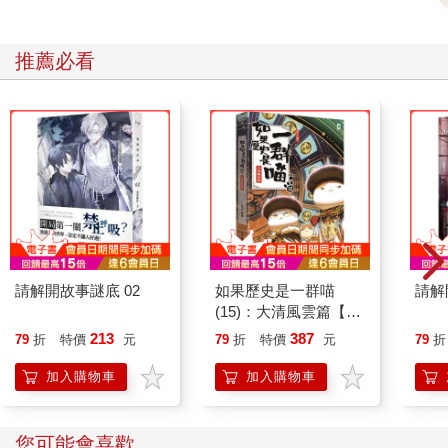
推薦必看
請解開故事謎底 02
如果歷史是一群喵
請解
(15)：大清風雲篇【萌
貓漫畫學歷史】
213
387
79
折
特價
元
79
折
特價
元
79
折
加入購物車
加入購物車
您可能會喜歡