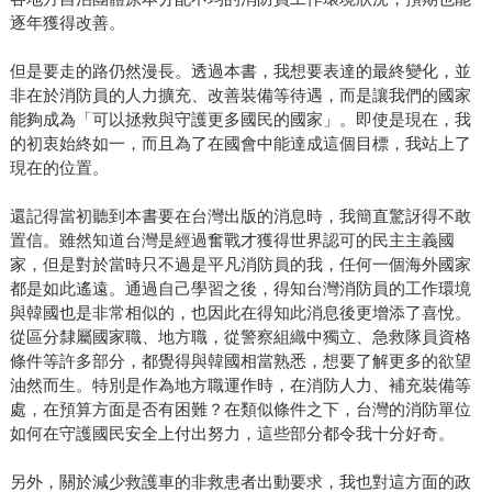
逐年獲得改善。
但是要走的路仍然漫長。透過本書，我想要表達的最終變化，並
非在於消防員的人力擴充、改善裝備等待遇，而是讓我們的國家
能夠成為「可以拯救與守護更多國民的國家」。即使是現在，我
的初衷始終如一，而且為了在國會中能達成這個目標，我站上了
現在的位置。
還記得當初聽到本書要在台灣出版的消息時，我簡直驚訝得不敢
置信。雖然知道台灣是經過奮戰才獲得世界認可的民主主義國
家，但是對於當時只不過是平凡消防員的我，任何一個海外國家
都是如此遙遠。通過自己學習之後，得知台灣消防員的工作環境
與韓國也是非常相似的，也因此在得知此消息後更增添了喜悅。
從區分隸屬國家職、地方職，從警察組織中獨立、急救隊員資格
條件等許多部分，都覺得與韓國相當熟悉，想要了解更多的欲望
油然而生。特別是作為地方職運作時，在消防人力、補充裝備等
處，在預算方面是否有困難？在類似條件之下，台灣的消防單位
如何在守護國民安全上付出努力，這些部分都令我十分好奇。
另外，關於減少救護車的非救患者出動要求，我也對這方面的政