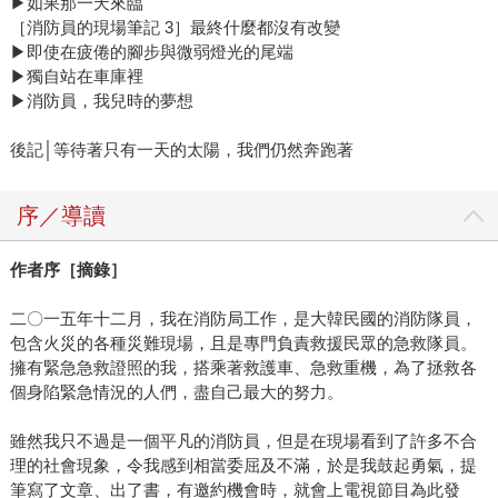
▶如果那一天來臨
［消防員的現場筆記 3］最終什麼都沒有改變
▶即使在疲倦的腳步與微弱燈光的尾端
▶獨自站在車庫裡
▶消防員，我兒時的夢想
後記│等待著只有一天的太陽，我們仍然奔跑著
序／導讀
作者序［摘錄］
二〇一五年十二月，我在消防局工作，是大韓民國的消防隊員，
包含火災的各種災難現場，且是專門負責救援民眾的急救隊員。
擁有緊急急救證照的我，搭乘著救護車、急救重機，為了拯救各
個身陷緊急情況的人們，盡自己最大的努力。
雖然我只不過是一個平凡的消防員，但是在現場看到了許多不合
理的社會現象，令我感到相當委屈及不滿，於是我鼓起勇氣，提
筆寫了文章、出了書，有邀約機會時，就會上電視節目為此發