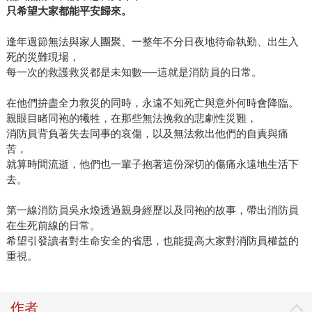
只希望大家都能平安歸來。
逢年過節無法與家人團聚、一整年不分日夜地待命執勤、出生入
死的災難現場，
每一次的救護救災都是未知數──這就是消防員的日常。
在他們拚盡全力救災的同時，永遠不知死亡與意外何時會降臨。
親眼目睹同袍的犧牲，在那些無法挽救的悲劇性災難，
消防員背負著失去同事的哀傷，以及無法救出他們的自責與痛
苦，
就算時間流逝，他們也一輩子抱著這份深切的傷痛永遠地生活下
去。
第一線消防員吳永煥透過親身經歷以及同袍的故事，帶出消防員
在生死前線的日常。
希望引發讀者對生命安全的省思，也能提高大家對消防員權益的
重視。
作者