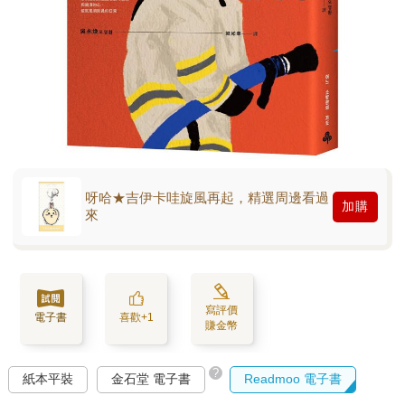
呀哈★吉伊卡哇旋風再起，精選周邊看過
加購
來
寫評價
電子書
喜歡+1
賺金幣
?
紙本平裝
金石堂 電子書
Readmoo 電子書