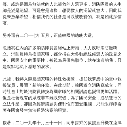
聲。或許是因為無法就的人比能救的人還更多，消防隊員的人生
總是滿是絕望。可是愈是這樣，想要救人的渴望就愈大，因此我
從未放棄希望，相信我們的社會是可以被改變的。我是如此深信
著。
另外還有二〇一七年五月，正值韓國的總統大選。
包括我在內的許多消防隊員曾經站上街頭，大力疾呼消防廳獨
立、消防員轉為換國家職，都含括在大多數總統候選人的政見之
中。國民安全的重要性，被視為最優先順位，站在遠處的我，只
是默默地流下感動的淚水。
此後，我轉入隸屬國家職的特殊救援隊，擔任我夢想中的空中救
援隊員，展開了新的任務。在此期間，韓國獨立消防廳成立，同
時社會上對於消防員轉換為國家職的相關討論也變得更加活躍。
但是社會現有的系統非常難以突破，為了國民安全，必須進行的
立法作業，卻因為經濟議題與便利性而遭受阻攔，只能眼睜睜看
著在國會發生無法通過法案的現實。
接著，二〇一九年十月三十一日，同事搭乘的救援直升機在遠洋