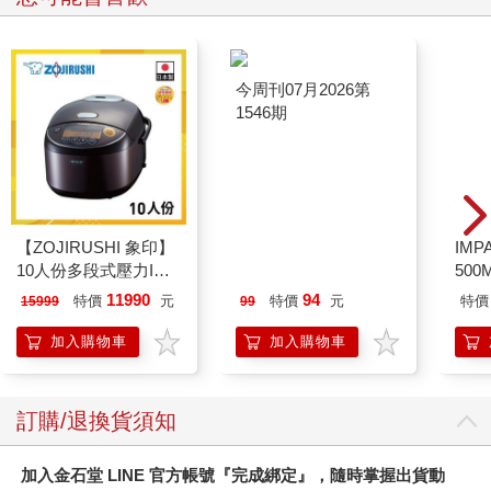
【ZOJIRUSHI 象印】
今周刊07月2026第
IM
10人份多段式壓力IH
1546期
500
微電腦電子鍋(NP-
IM0
11990
94
特價
元
特價
元
特價
15999
99
ZAF18)
加入購物車
加入購物車
訂購/退換貨須知
加入金石堂 LINE 官方帳號『完成綁定』，隨時掌握出貨動