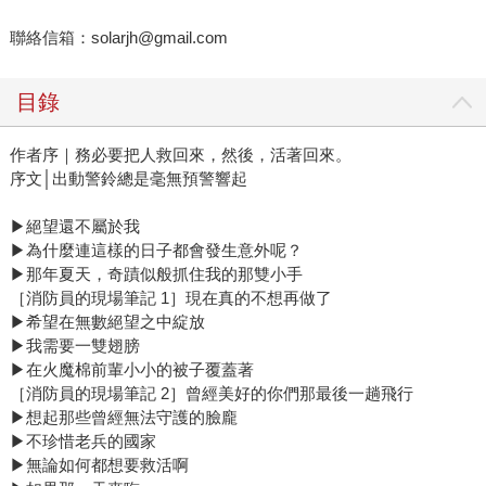
聯絡信箱：solarjh@gmail.com
目錄
作者序｜務必要把人救回來，然後，活著回來。
序文│出動警鈴總是毫無預警響起
▶絕望還不屬於我
▶為什麼連這樣的日子都會發生意外呢？
▶那年夏天，奇蹟似般抓住我的那雙小手
［消防員的現場筆記 1］現在真的不想再做了
▶希望在無數絕望之中綻放
▶我需要一雙翅膀
▶在火魔棉前輩小小的被子覆蓋著
［消防員的現場筆記 2］曾經美好的你們那最後一趟飛行
▶想起那些曾經無法守護的臉龐
▶不珍惜老兵的國家
▶無論如何都想要救活啊