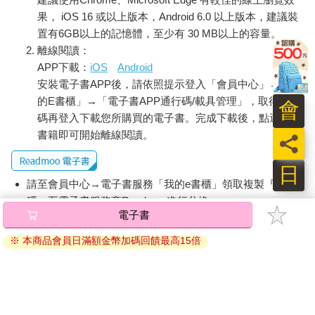
果， iOS 16 或以上版本，Android 6.0 以上版本，建議裝
置有6GB以上的記憶體，至少有 30 MB以上的容量。
離線閱讀：
APP下載：
iOS
Android
安裝電子書APP後，請依照提示登入「會員中心」→「我
的E書櫃」→「電子書APP通行碼/載具管理」，取得通行
會
碼再登入下載您所購買的電子書。完成下載後，點選任一
書籍即可開始離線閱讀。
員
日
請至會員中心→電子書服務「我的e書櫃」領取複製『兌換
碼』至電子書服務商Readmoo進行兌換。
電子書
退換貨須知：
※ 本商品會員日滿額金幣加碼回饋最高15倍
因版權保護，您在金石堂所購買的電子書僅能以金石堂專屬
的閱讀軟體開啟閱讀，無法以其他閱讀器或直接下載檔案。
依據「消費者保護法」第19條及行政院消費者保護處公告之
「通訊交易解除權合理例外情事適用準則」，非以有形媒介
提供之數位內容或一經提供即為完成之線上服務，經消費者