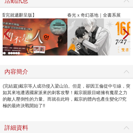
活動訊息
春光ｘ奇幻基地｜全書系展
2
內容簡介
(完結篇)戴宗等人成功侵入梁山泊。但是，卻因王倫從中引線，突
如其來地遭遇國家派來的刺客攻擊！戴宗親眼目睹擁有魔星之力
的敵人壓倒性的力量。而就在此時，戴宗的體內也產生變化!?究
極的最終決戰開始了!!
詳細資料