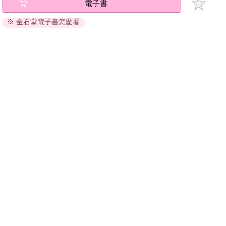
電子書
退換貨須知：
※ 金石堂電子書怎麼看
因版權保護，您在金石堂所購買的電子書僅能以金石堂專屬
的閱讀軟體開啟閱讀，無法以其他閱讀器或直接下載檔案。
依據「消費者保護法」第19條及行政院消費者保護處公告之
「通訊交易解除權合理例外情事適用準則」，非以有形媒介
提供之數位內容或一經提供即為完成之線上服務，經消費者
事先同意始提供。（如：電子書、電子雜誌、下載版軟體、
虛擬商品…等），
不受「網購服務需提供七日鑑賞期」的限
制
。為維護您的權益，建議您先使用「試閱」功能後再付款
購買。