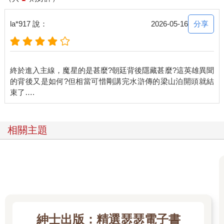
分享
la*917 說：
2026-05-16
終於進入主線，魔星的是甚麼?朝廷背後隱藏甚麼?這英雄異聞
的背後又是如何?但相當可惜剛講完水滸傳的梁山泊開頭就結
相關主題
紳士出版：精選瑟瑟電子書