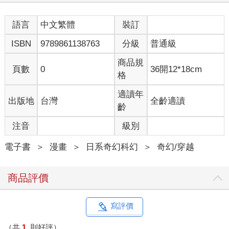
語言
中文繁體
裝訂
ISBN
9789861138763
分級
普通級
商品規
頁數
0
36開12*18cm
格
適讀年
出版地
台灣
全齡適讀
齡
注音
級別
電子書
＞
漫畫
＞
日系奇幻科幻
＞
奇幻/穿越
商品評價
寫評價
（共
1
則好評）