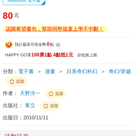
Readmoo 電子書
80
元
認購希望書包，幫助弱勢孩童上學不中斷！
0
預計最高可得金幣
點
?
100累1點 4點抵1元
HAPPY GO享
折抵無上限
分類：
電子書
＞
漫畫
＞
日系奇幻科幻
＞
奇幻/穿越
追蹤
作者：
天野洋一
追蹤
出版社：
東立
追蹤
出版日：
2010/11/11