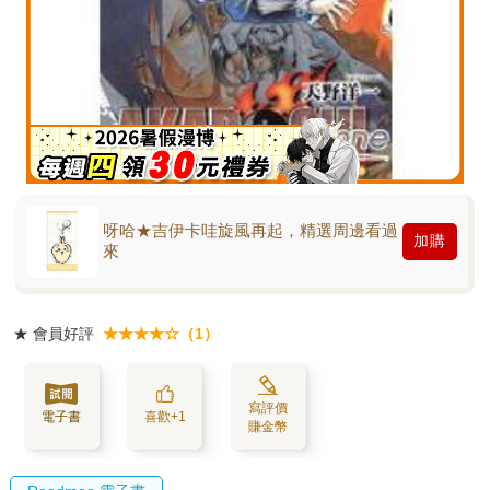
呀哈★吉伊卡哇旋風再起，精選周邊看過
加購
來
★
會員好評
★★★★☆（1）
寫評價
電子書
喜歡+1
賺金幣