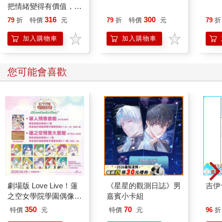
把情緒變得有價值，跟
誰都能自在相處
316
300
79
折
特價
元
79
折
特價
元
79
折
加入購物車
加入購物車
您可能會喜歡
劇場版 Love Live！蓮
《星星的觀測日誌》男
吉伊
之空女學院學園偶像俱
嘉賓小卡組
樂部 Bloom Garden
350
70
特價
元
特價
元
96
折
Party單人套票