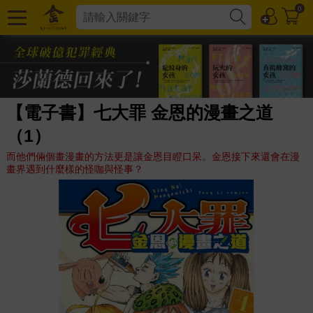
0
【電子書】七大罪 金恩的漫畫之道
（1）
而他們倆個畫漫畫的方法更是讓金恩目瞪口呆。金恩接下來還會在漫
畫界遇到什麼樣的怪咖與怪事？