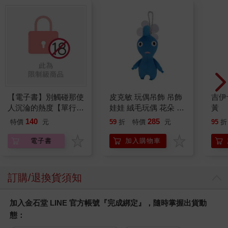
【電子書】別觸碰那使
皮克敏 玩偶吊飾 吊飾
吉伊
人沉淪的熱度【單行本
娃娃 絨毛玩偶 花朵 葉
黃
版】
子 藍色皮克敏 紅色皮
140
285
特價
元
59
折
特價
元
95
折
克敏 黃色皮克敏
Pikmin 任天堂 三英貿
電子書
加入購物車
易
訂購/退換貨須知
加入金石堂 LINE 官方帳號『完成綁定』，隨時掌握出貨動
態：