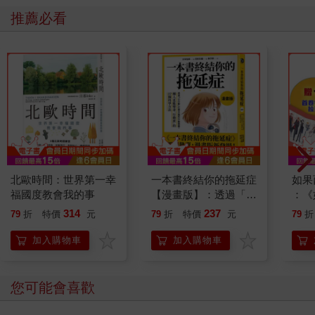
推薦必看
北歐時間：世界第一幸
一本書終結你的拖延症
如果
福國度教會我的事
【漫畫版】：透過「小
：《
行動」打開大腦的行動
喵》
314
237
79
折
特價
元
79
折
特價
元
79
折
開關，懶人也能變身
【首
「行動派」的37個科
加入購物車
加入購物車
學方法
您可能會喜歡