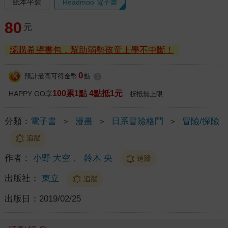
紙本平裝
Readmoo 電子書
80
元
認購希望書包，幫助弱勢孩童上學不中斷！
0
預計最高可得金幣
點
?
100累1點 4點抵1元
HAPPY GO享
折抵無上限
分類：
電子書
＞
漫畫
＞
日系冒險格鬥
＞
冒險/探險
追蹤
作者：
小野 大空
、
鈴木 央
追蹤
出版社：
東立
追蹤
出版日：
2019/02/25