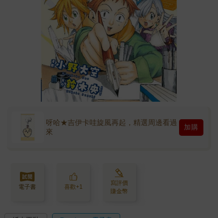
呀哈★吉伊卡哇旋風再起，精選周邊看過
加購
來
寫評價
電子書
喜歡+1
賺金幣