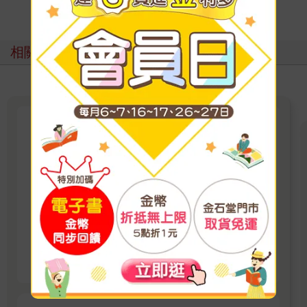
寫評價
相關主題
【百合】對我垂涎欲滴的非人少
女
2025年動畫播出，巴哈姆特動畫瘋4.9顆星好
評！ 「我來找妳，是為了吃掉妳。 」 突然出現
的人魚少女．汐莉，溫柔地牽起在靠海城鎮獨居
的女高中生．比名子的手，對她這麼說。
看更多