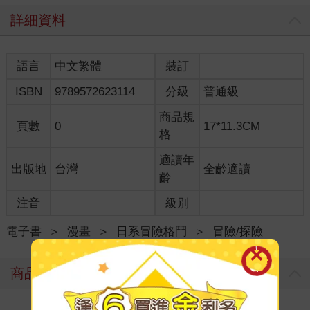
詳細資料
語言
中文繁體
裝訂
ISBN
9789572623114
分級
普通級
商品規
頁數
0
17*11.3CM
格
適讀年
出版地
台灣
全齡適讀
齡
注音
級別
電子書
＞
漫畫
＞
日系冒險格鬥
＞
冒險/探險
商品評價