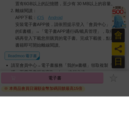
置有6GB以上的記憶體，至少有 30 MB以上的容量。
離線閱讀：
APP下載：
iOS
Android
安裝電子書APP後，請依照提示登入「會員中心」→「我
的E書櫃」→「電子書APP通行碼/載具管理」，取得通行
會
碼再登入下載您所購買的電子書。完成下載後，點選任一
書籍即可開始離線閱讀。
員
日
請至會員中心→電子書服務「我的e書櫃」領取複製『兌換
碼』至電子書服務商Readmoo進行兌換。
電子書
退換貨須知：
※ 本商品會員日滿額金幣加碼回饋最高15倍
因版權保護，您在金石堂所購買的電子書僅能以金石堂專屬
的閱讀軟體開啟閱讀，無法以其他閱讀器或直接下載檔案。
依據「消費者保護法」第19條及行政院消費者保護處公告之
「通訊交易解除權合理例外情事適用準則」，非以有形媒介
提供之數位內容或一經提供即為完成之線上服務，經消費者
事先同意始提供。（如：電子書、電子雜誌、下載版軟體、