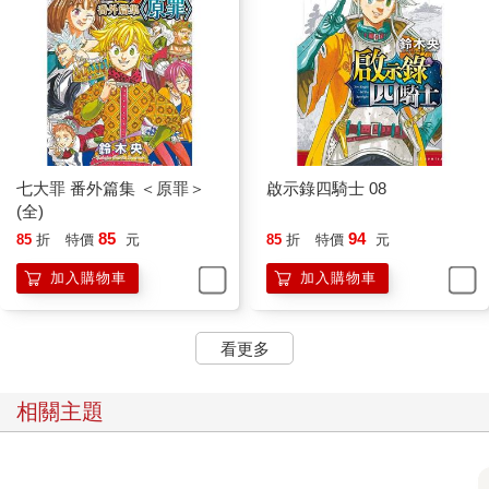
七大罪 番外篇集 ＜原罪＞
啟示錄四騎士 08
(全)
85
94
85
折
特價
元
85
折
特價
元
加入購物車
加入購物車
看更多
相關主題