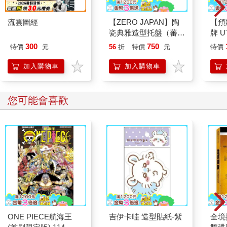
流雲圖經
【ZERO JAPAN】陶
【預
瓷典雅造型托盤（蕃茄
牌 UT
紅）
SEL
300
750
特價
元
56
折
特價
元
特價
充包
日文
加入購物車
加入購物車
您可能會喜歡
ONE PIECE航海王
吉伊卡哇 造型貼紙-紫
全境