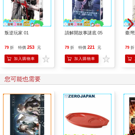
叛逆玩家 01
請解開故事謎底 05
臺灣
253
221
79
折
特價
元
79
折
特價
元
79
折
加入購物車
加入購物車
您可能也需要