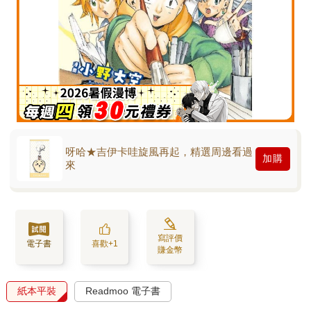
呀哈★吉伊卡哇旋風再起，精選周邊看過
加購
來
寫評價
電子書
喜歡+1
賺金幣
紙本平裝
Readmoo 電子書