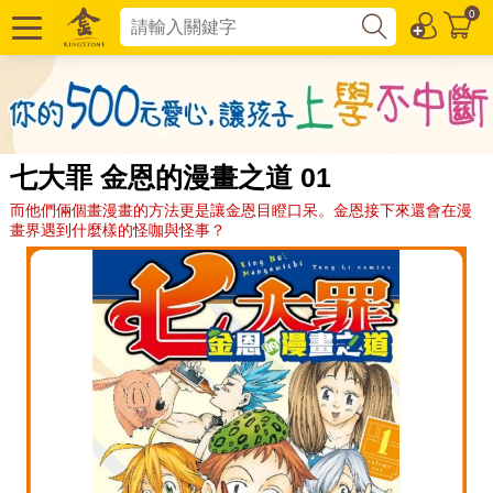
0
七大罪 金恩的漫畫之道 01
而他們倆個畫漫畫的方法更是讓金恩目瞪口呆。金恩接下來還會在漫
畫界遇到什麼樣的怪咖與怪事？