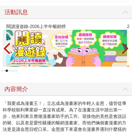
活動訊息
閱讀漫遊錄-2026上半年暢銷榜
2
內容簡介
「我要成為漫畫王！」立志成為漫畫家的年輕人金恩，儘管從專
科學校順利畢業卻一直沒有成果。為了在漫畫生涯中踏出第一
步，他來到東京應徵漫畫家助手的工作。迎接他的竟然是會說話
的豬、以及老是愛性騷擾的暢銷漫畫家。而他們倆個畫漫畫的方
法更是讓金恩目瞪口呆。金恩接下來還會在漫畫界遇到什麼樣的