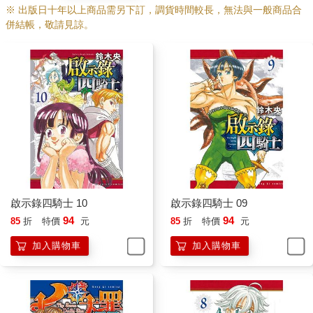
※ 出版日十年以上商品需另下訂，調貨時間較長，無法與一般商品合
併結帳，敬請見諒。
啟示錄四騎士 10
啟示錄四騎士 09
94
94
85
折
特價
元
85
折
特價
元
加入購物車
加入購物車