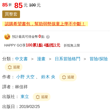
85
85
折
元
100
元
買整套
認購希望書包，幫助弱勢孩童上學不中斷！
0
預計最高可得金幣
點
?
100累1點 4點抵1元
HAPPY GO享
折抵無上限
分類：
中文書
＞
漫畫
＞
日系冒險格鬥
＞
冒險/探險
追蹤
作者：
小野 大空
、
鈴木 央
追蹤
譯者：
林佳祥
出版社：
東立
追蹤
出版日：
2019/02/25