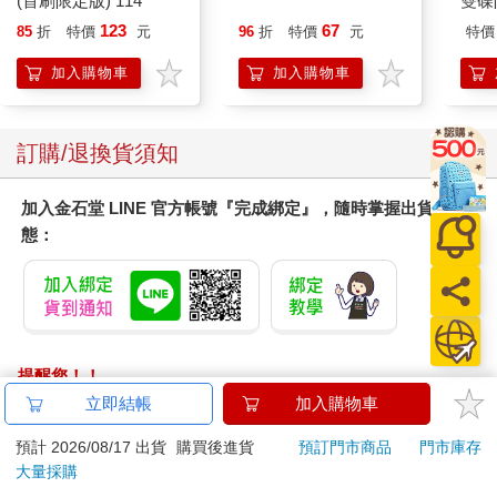
(首刷限定版) 114
雙碟
123
67
85
折
特價
元
96
折
特價
元
特價
加入購物車
加入購物車
訂購/退換貨須知
加入金石堂 LINE 官方帳號『完成綁定』，隨時掌握出貨動
態：
提醒您！！
金石堂及銀行均不會請您操作ATM! 如接獲電話要求您前往
立即結帳
加入購物車
ATM提款機，請不要聽從指示，以免受騙上當！
預計 2026/08/17 出貨
購買後進貨
預訂門市商品
門市庫存
退換貨須知：
大量採購