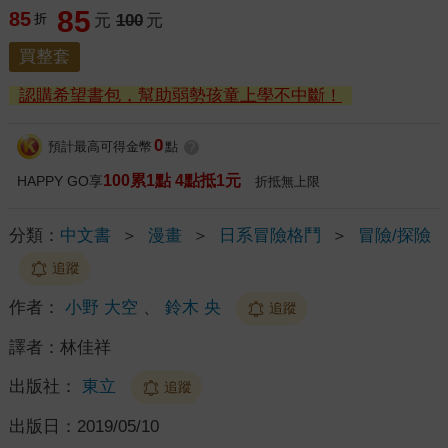
85
85
折
元
100
元
買整套
認購希望書包，幫助弱勢孩童上學不中斷！
0
預計最高可得金幣
點
?
100累1點 4點抵1元
HAPPY GO享
折抵無上限
分類：
中文書
＞
漫畫
＞
日系冒險格鬥
＞
冒險/探險
追蹤
作者：
小野 大空
、
鈴木 央
追蹤
譯者：
林佳祥
出版社：
東立
追蹤
出版日：
2019/05/10