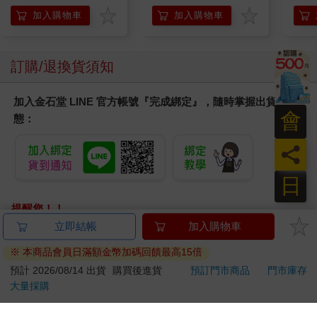
加入購物車
加入購物車
訂購/退換貨須知
加入金石堂 LINE 官方帳號『完成綁定』，隨時掌握出貨動
會
態：
員
日
提醒您！！
金石堂及銀行均不會請您操作ATM! 如接獲電話要求您前往
立即結帳
加入購物車
ATM提款機，請不要聽從指示，以免受騙上當！
※ 本商品會員日滿額金幣加碼回饋最高15倍
退換貨須知：
預計 2026/08/14 出貨
購買後進貨
預訂門市商品
門市庫存
大量採購
**提醒您，鑑賞期不等於試用期，退回商品須為全新狀態**
依據「消費者保護法」第19條及行政院消費者保護處公告之