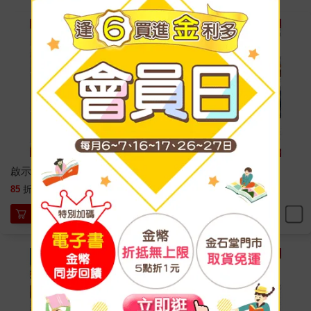
啟示錄四騎士 10
啟示錄四騎士 09
94
94
85
折
特價
元
85
折
特價
元
加入購物車
加入購物車