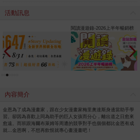
活動訊息
閱讀漫遊錄-2026上半年暢銷榜
2
內容簡介
金恩為了成為漫畫家，跟在少女漫畫家梅里奧達斯身邊當助手學
習。卻因為喜歡上同為助手的巨人女孩而分心，離出道之日愈來
愈遠。而班跟海爾布萊姆等周遭的競爭對手也個個都比金恩有成
就…金恩啊，不想再飲恨就專心畫漫畫吧！