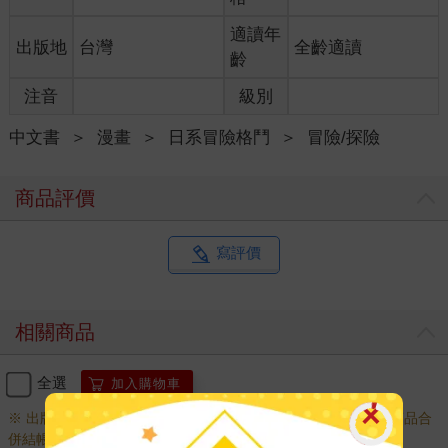
適讀年
出版地
台灣
全齡適讀
齡
注音
級別
中文書
＞
漫畫
＞
日系冒險格鬥
＞
冒險/探險
商品評價
寫評價
相關商品
全選
加入購物車
※ 出版日十年以上商品需另下訂，調貨時間較長，無法與一般商品合
併結帳，敬請見諒。