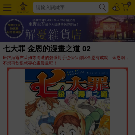
0
七大罪 金恩的漫畫之道 02
班跟海爾布萊姆等周遭的競爭對手也個個都比金恩有成就…金恩啊，
不想再飲恨就專心畫漫畫吧！