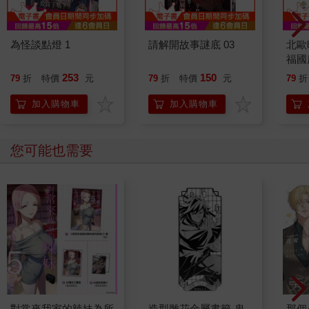
為怪談點燈 1
請解開故事謎底 03
北歐
福國
253
150
79
折
特價
元
79
折
特價
元
79
折
加入購物車
加入購物車
您可能也需要
對常來我家的辣妹為所
造型雕花金屬書籤-鬼
那個A