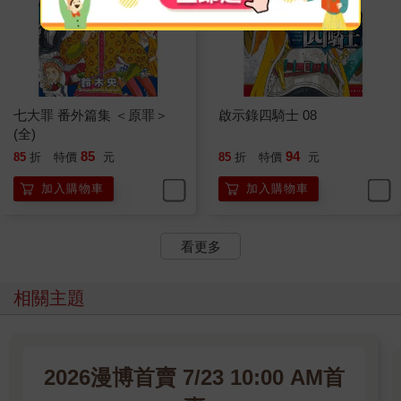
七大罪 番外篇集 ＜原罪＞
啟示錄四騎士 08
(全)
85
94
85
折
特價
元
85
折
特價
元
加入購物車
加入購物車
看更多
相關主題
2026漫博首賣 7/23 10:00 AM首