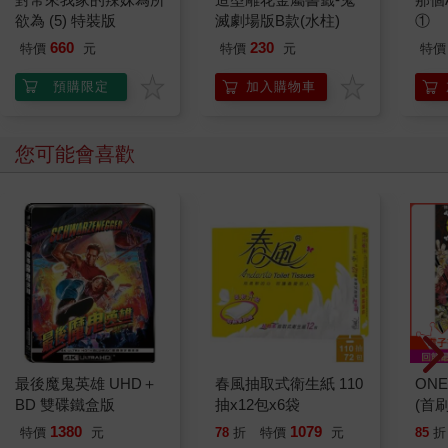
欲為 (5) 特裝版
滅劇場版B款(水柱)
①
660
230
特價
元
特價
元
特價
預購限定
加入購物車
您可能會喜歡
最後魔鬼英雄 UHD＋
春風抽取式衛生紙 110
ONE
BD 雙碟鐵盒版
抽x12包x6袋
(首刷
1380
1079
特價
元
78
折
特價
元
85
折