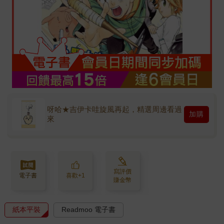
呀哈★吉伊卡哇旋風再起，精選周邊看過
加購
來
寫評價
電子書
喜歡+1
賺金幣
紙本平裝
Readmoo 電子書