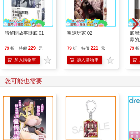
請解開故事謎底 01
叛逆玩家 02
底層
界的
229
221
79
折
特價
元
79
折
特價
元
79
折
加入購物車
加入購物車
您可能也需要