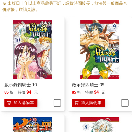
※ 出版日十年以上商品需另下訂，調貨時間較長，無法與一般商品合
併結帳，敬請見諒。
啟示錄四騎士 10
啟示錄四騎士 09
94
94
85
折
特價
元
85
折
特價
元
加入購物車
加入購物車