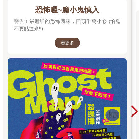
恐怖喔~膽小鬼慎入
警告！最新鮮的恐怖襲來，回頭千萬小心 (怕鬼
不要點進來!!)
看更多