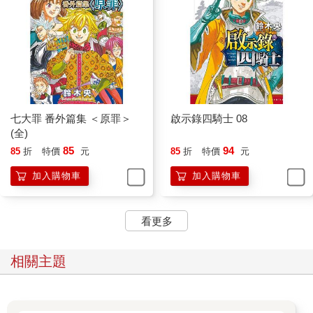
七大罪 番外篇集 ＜原罪＞
啟示錄四騎士 08
(全)
85
94
85
折
特價
元
85
折
特價
元
加入購物車
加入購物車
看更多
相關主題