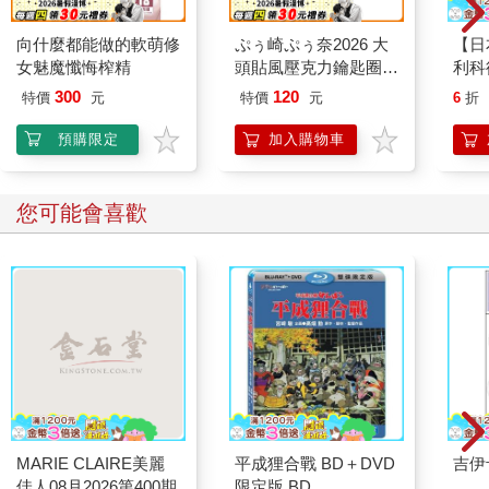
向什麼都能做的軟萌修
ぷぅ崎ぷぅ奈2026 大
【日
女魅魔懺悔榨精
頭貼風壓克力鑰匙圈-
利科
Q版楓旗袍ver
濕度
300
120
特價
元
特價
元
6
折
(O-4
預購限定
加入購物車
您可能會喜歡
MARIE CLAIRE美麗
平成狸合戰 BD＋DVD
吉伊
佳人08月2026第400期
限定版 BD