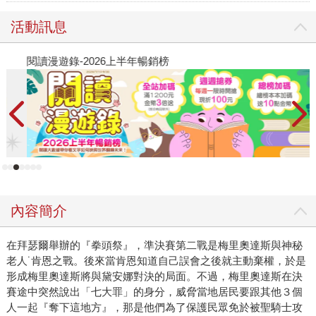
活動訊息
閱讀漫遊錄-2026上半年暢銷榜
2
內容簡介
在拜瑟爾舉辦的『拳頭祭』，準決賽第二戰是梅里奧達斯與神秘
老人˙肯恩之戰。後來當肯恩知道自己誤會之後就主動棄權，於是
形成梅里奧達斯將與黛安娜對決的局面。不過，梅里奧達斯在決
賽途中突然說出「七大罪」的身分，威脅當地居民要跟其他３個
人一起『奪下這地方』，那是他們為了保護民眾免於被聖騎士攻