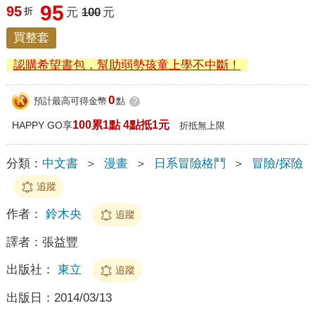
95
95
折
元
100
元
買整套
認購希望書包，幫助弱勢孩童上學不中斷！
0
預計最高可得金幣
點
?
100累1點 4點抵1元
HAPPY GO享
折抵無上限
分類：
中文書
＞
漫畫
＞
日系冒險格鬥
＞
冒險/探險
追蹤
作者：
鈴木央
追蹤
譯者：
張益豐
出版社：
東立
追蹤
出版日：
2014/03/13