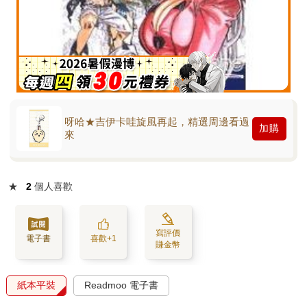
呀哈★吉伊卡哇旋風再起，精選周邊看過
加購
來
★
2
個人喜歡
寫評價
電子書
喜歡+1
賺金幣
紙本平裝
Readmoo 電子書