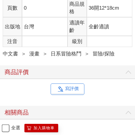
商品規
頁數
0
36開12*18cm
格
適讀年
出版地
台灣
全齡適讀
齡
注音
級別
中文書
＞
漫畫
＞
日系冒險格鬥
＞
冒險/探險
商品評價
寫評價
相關商品
全選
加入購物車