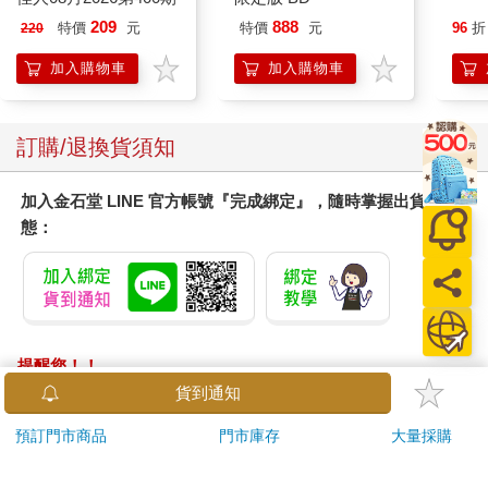
209
888
特價
元
特價
元
96
折
220
加入購物車
加入購物車
訂購/退換貨須知
加入金石堂 LINE 官方帳號『完成綁定』，隨時掌握出貨動
態：
提醒您！！
金石堂及銀行均不會請您操作ATM! 如接獲電話要求您前往
貨到通知
ATM提款機，請不要聽從指示，以免受騙上當！
預訂門市商品
門市庫存
大量採購
退換貨須知：
**提醒您，鑑賞期不等於試用期，退回商品須為全新狀態**