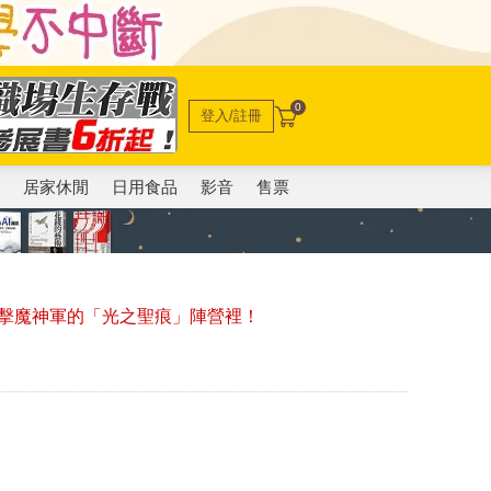
0
登入/註冊
電
居家休閒
日用食品
影音
售票
擊魔神軍的「光之聖痕」陣營裡！