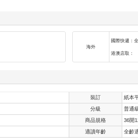
國際快遞：
海外
港澳店取：
裝訂
紙本
分級
普通
商品規格
36開1
適讀年齡
全齡