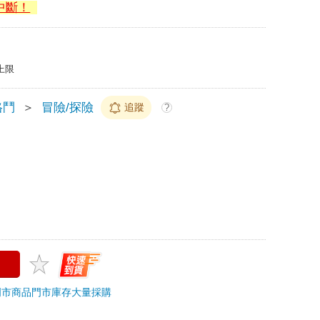
中斷！
上限
格鬥
＞
冒險/探險
追蹤
?
門市商品
門市庫存
大量採購