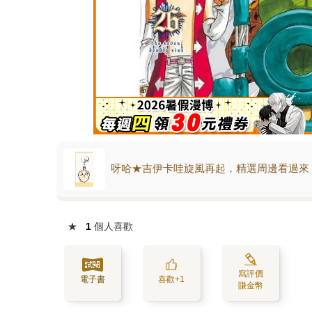
呀哈★吉伊卡哇旋風再起，精選周邊看過來
★
1
個人喜歡
寫評價
電子書
喜歡+1
賺金幣