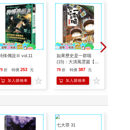
特殊傳說Ⅲ vol.11
如果歷史是一群喵
情緒價
(15)：大清風雲篇【萌
把情緒
貓漫畫學歷史】
誰都能
253
387
79
折
特價
元
79
折
特價
元
79
折
加入購物車
加入購物車
加