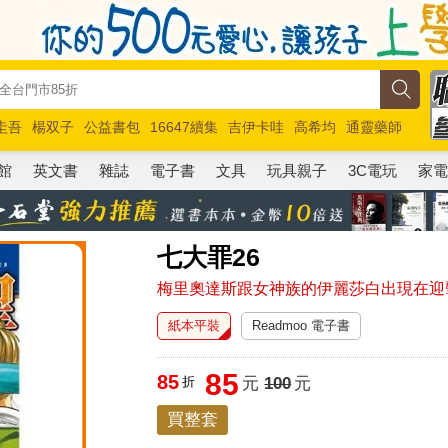
圭吾
楊双子
公益書包
16647續集
吉伊卡哇
高希均
通靈藥師
路邊攤新作
馬斯克
玩具總動員5
超慢跑
館
英文書
雜誌
電子書
文具
玩具親子
3C電玩
家
七大罪26
梅里奧達斯跟女神族的伊麗莎白出現在迎
紙本平裝
Readmoo 電子書
85
85
折
元
100
元
買整套