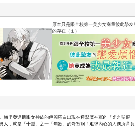
惱，不知不覺間她竟成為我最親近
攻殼機動隊 (1995) 4K數位修復版
。梅里奧達斯跟女神族的伊麗莎白出現在迎擊魔神軍的「光之聖痕」
男人，就是「十誡」之一「無欲」的哥塞爾！追求內心的人偶所背負