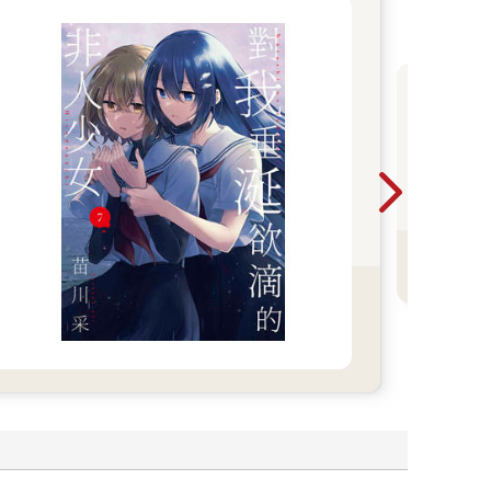
2
鴻
漫