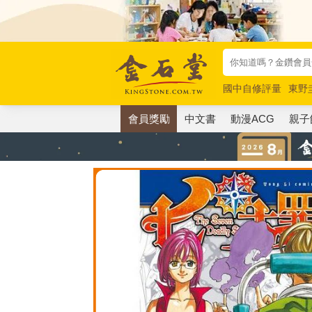
國中自修評量
東野
唯紅花綻放
奧德賽
會員獎勵
中文書
動漫ACG
親子