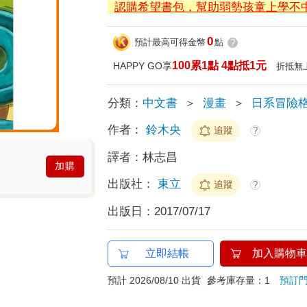
認購希望書包，幫助弱勢孩童上學不
0
預計最高可得金幣
點
?
100累1點 4點抵1元
HAPPY GO享
折抵無
分類：
中文書
＞
漫畫
＞
日系冒險
作者：
鈴木央
追蹤
?
譯者：
林志昌
加購
出版社：
東立
追蹤
?
出版日：
2017/07/17
立即結帳
加入購物車
預計 2026/08/10 出貨
參考庫存量：1
預訂