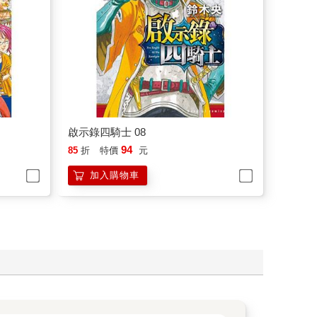
啟示錄四騎士 08
94
85
折
特價
元
加入購物車