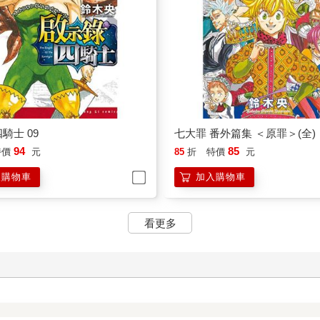
騎士 09
七大罪 番外篇集 ＜原罪＞(全)
94
85
特價
元
85
折
特價
元
入購物車
加入購物車
看更多