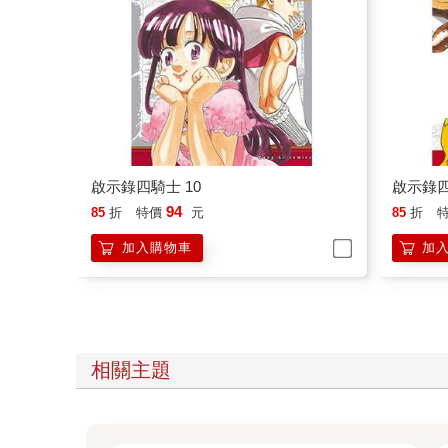
啟示錄四騎士 10
啟示錄四
94
85
折
特價
元
85
折
加入購物車
加
相關主題