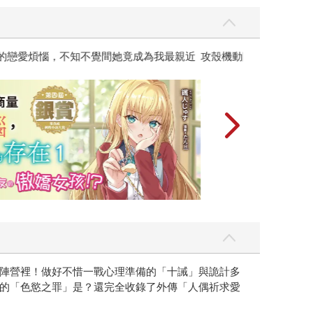
黃色書刊回來了
陣營裡！做好不惜一戰心理準備的「十誡」與詭計多
的「色慾之罪」是？還完全收錄了外傳「人偶祈求愛