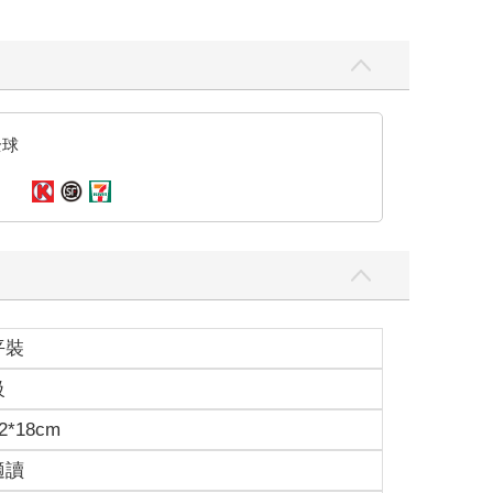
全球
平裝
級
2*18cm
適讀