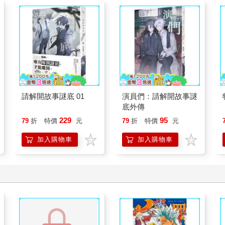
請解開故事謎底 01
演員們：請解開故事謎
底外傳
229
95
79
折
特價
元
79
折
特價
元
加入購物車
加入購物車