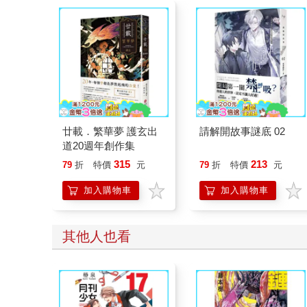
廿載．繁華夢 護玄出
請解開故事謎底 02
道20週年創作集
315
213
79
折
特價
元
79
折
特價
元
加入購物車
加入購物車
其他人也看