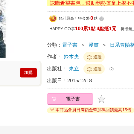
認購希望書包，幫助弱勢孩童上學不
0
預計最高可得金幣
點
?
100累1點 4點抵1元
HAPPY GO享
折抵無
分類：
電子書
＞
漫畫
＞
日系冒險
作者：
鈴木央
追蹤
出版社：
東立
追蹤
?
加購
出版日：
2015/12/18
電子書
※ 本商品會員日滿額金幣加碼回饋最高15倍