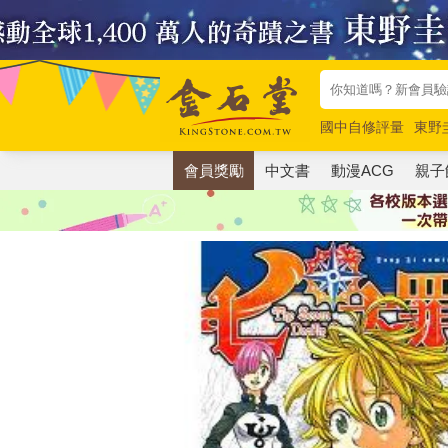
國中自修評量
東野
唯紅花綻放
奧德賽
會員獎勵
中文書
動漫ACG
親子