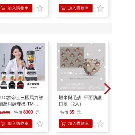
加入購物車
加入購物車
加
JTC杰帝士三匹馬力智
蝦米與毛孩_平面防護
【電子
能萬用調理機-TM-
口罩（2入）
與戶政
800-黑-公司貨(真正破
8300
35
特價
元
特價
元
7
折
特
13500
壁機/高敏敏推薦)
加入購物車
加入購物車