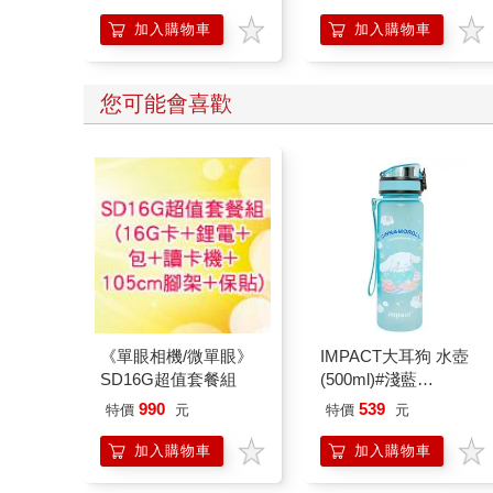
加入購物車
加入購物車
您可能會喜歡
《單眼相機/微單眼》
IMPACT大耳狗 水壺
SD16G超值套餐組
(500ml)#淺藍
IMCMB01LB
990
539
特價
元
特價
元
加入購物車
加入購物車