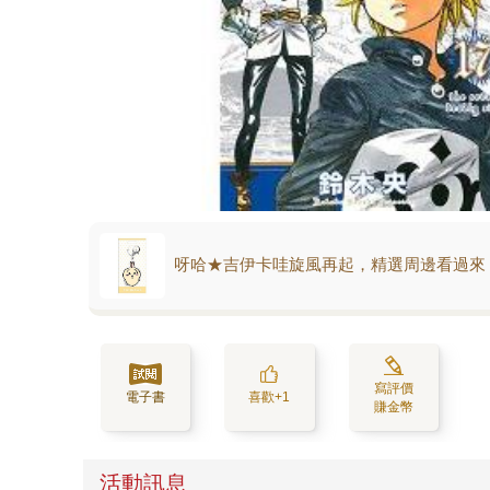
呀哈★吉伊卡哇旋風再起，精選周邊看過來
寫評價
電子書
喜歡+1
賺金幣
活動訊息