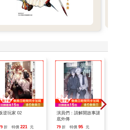
叛逆玩家 02
演員們：請解開故事謎
如果歷
底外傳
(15)
貓漫畫
221
95
79
折
特價
元
79
折
特價
元
79
折