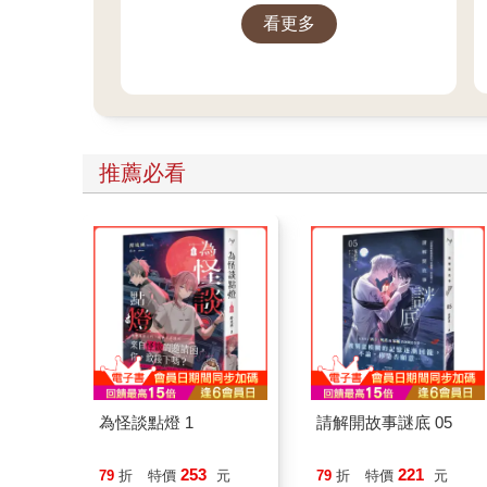
能」。
看更多
推薦必看
為怪談點燈 1
請解開故事謎底 05
253
221
79
折
特價
元
79
折
特價
元