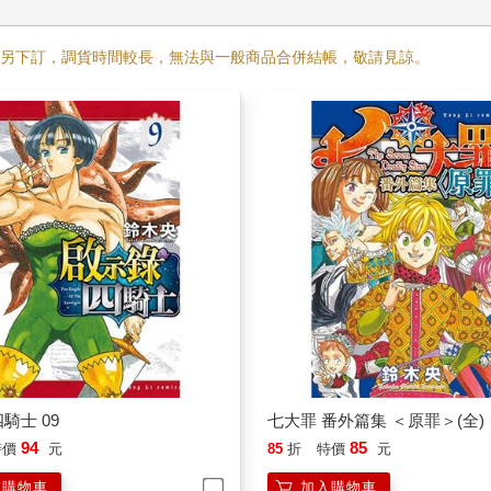
需另下訂，調貨時間較長，無法與一般商品合併結帳，敬請見諒。
騎士 09
七大罪 番外篇集 ＜原罪＞(全)
94
85
特價
元
85
折
特價
元
入購物車
加入購物車