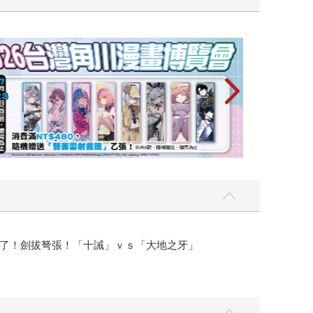
攻殼機動隊 (199
了！劍拔弩張！「十誡」ｖｓ「大地之牙」