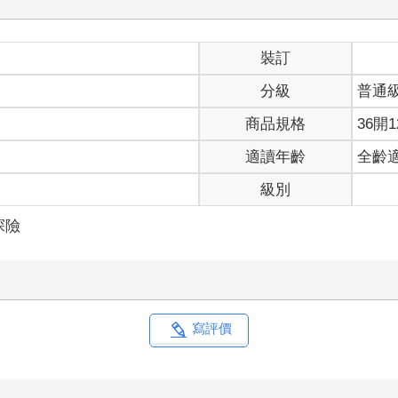
裝訂
分級
普通
商品規格
36開1
適讀年齡
全齡
級別
探險
寫評價