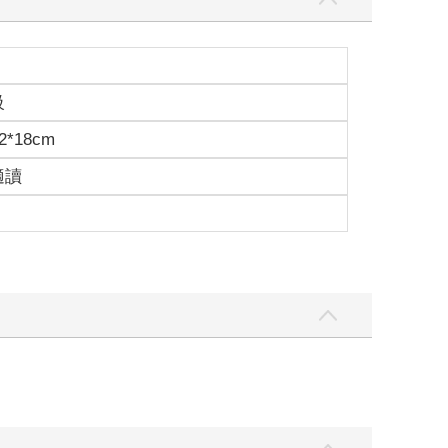
級
2*18cm
適讀