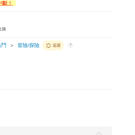
中斷！
上限
格鬥
＞
冒險/探險
追蹤
?