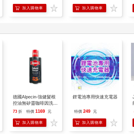
想
加入購物車
加入購物車
德國Alpecin-強健髮根
鋰電池專用快速充電器
控油無矽靈咖啡因洗髮
凝露375ml/瓶-C1強健
1169
249
73
折
特價
元
特價
元
髮根(護髮洗髮精/男士
調理頭皮洗髮液/0矽靈
加入購物車
加入購物車
滋潤洗頭髮水/一般髮