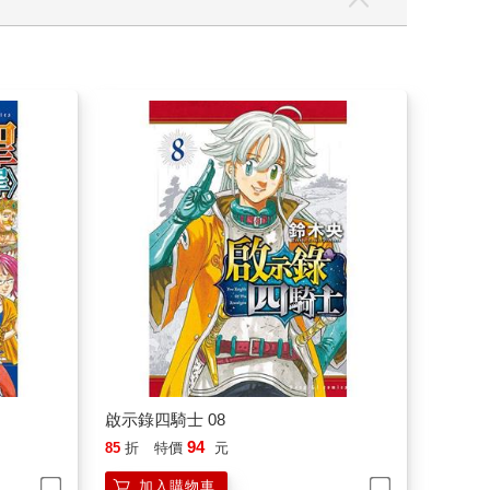
啟示錄四騎士 08
94
85
折
特價
元
加入購物車