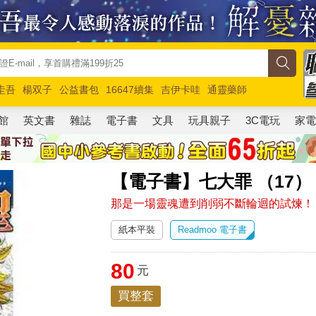
圭吾
楊双子
公益書包
16647續集
吉伊卡哇
通靈藥師
路邊攤新作
馬斯克
玩具總動員5
超慢跑
館
英文書
雜誌
電子書
文具
玩具親子
3C電玩
家
【電子書】七大罪 （17）
那是一場靈魂遭到削弱不斷輪迴的試煉！
紙本平裝
Readmoo 電子書
80
元
買整套