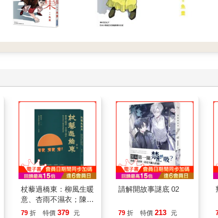
杖藜過橋東：柳風生暖
請解開故事謎底 02
意、杏雨不濕衣；陳亮
恭談以心轉境的適齡漫
379
213
79
折
特價
元
79
折
特價
元