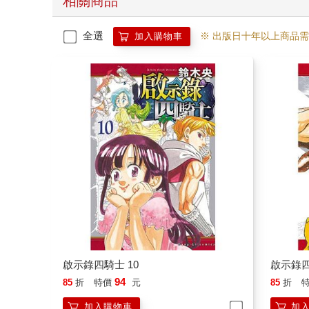
相關商品
全選
※ 出版日十年以上商品
加入購物車
啟示錄四騎士 10
啟示錄四
94
85
折
特價
元
85
折
加入購物車
加