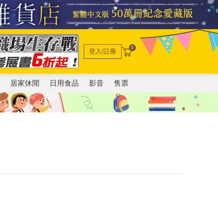
0
登入/註冊
電
居家休閒
日用食品
影音
售票