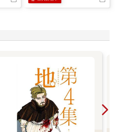
20
言觀
則的
焉的