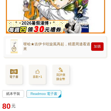
呀哈★吉伊卡哇旋風再起，精選周邊看過
加購
來
寫評價
電子書
喜歡+1
賺金幣
紙本平裝
Readmoo 電子書
80
元