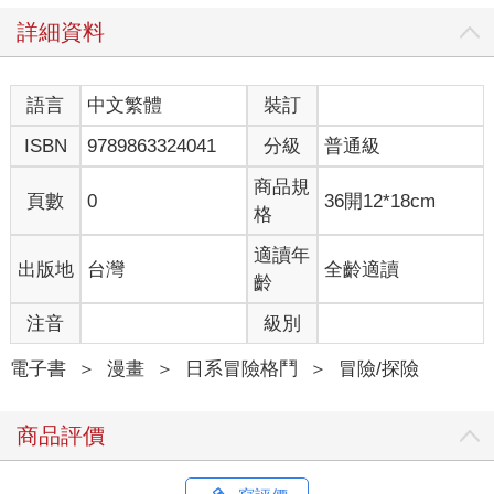
詳細資料
語言
中文繁體
裝訂
ISBN
9789863324041
分級
普通級
商品規
頁數
0
36開12*18cm
格
適讀年
出版地
台灣
全齡適讀
齡
注音
級別
電子書
＞
漫畫
＞
日系冒險格鬥
＞
冒險/探險
商品評價