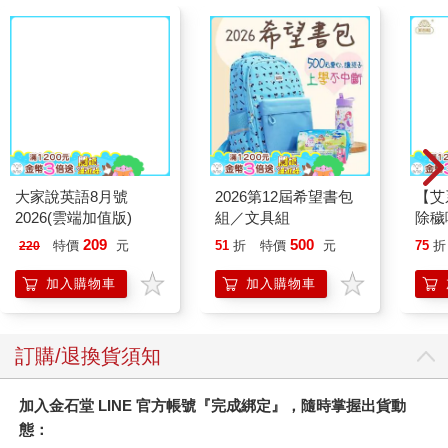
大家說英語8月號
2026第12屆希望書包
【艾
2026(雲端加值版)
組／文具組
除穢
平安
209
500
特價
元
51
折
特價
元
75
折
220
抹草
另有
加入購物車
加入購物車
訂購/退換貨須知
加入金石堂 LINE 官方帳號『完成綁定』，隨時掌握出貨動
態：