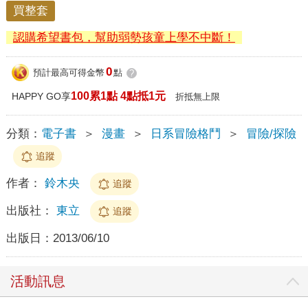
買整套
認購希望書包，幫助弱勢孩童上學不中斷！
0
預計最高可得金幣
點
?
100累1點 4點抵1元
HAPPY GO享
折抵無上限
分類：
電子書
＞
漫畫
＞
日系冒險格鬥
＞
冒險/探險
追蹤
作者：
鈴木央
追蹤
出版社：
東立
追蹤
出版日：
2013/06/10
活動訊息