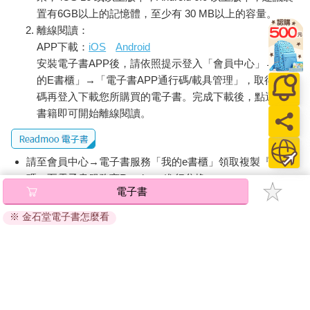
置有6GB以上的記憶體，至少有 30 MB以上的容量。
離線閱讀：
APP下載：
iOS
Android
安裝電子書APP後，請依照提示登入「會員中心」→「我
的E書櫃」→「電子書APP通行碼/載具管理」，取得通行
碼再登入下載您所購買的電子書。完成下載後，點選任一
書籍即可開始離線閱讀。
請至會員中心→電子書服務「我的e書櫃」領取複製『兌換
碼』至電子書服務商Readmoo進行兌換。
電子書
退換貨須知：
※ 金石堂電子書怎麼看
因版權保護，您在金石堂所購買的電子書僅能以金石堂專屬
的閱讀軟體開啟閱讀，無法以其他閱讀器或直接下載檔案。
依據「消費者保護法」第19條及行政院消費者保護處公告之
「通訊交易解除權合理例外情事適用準則」，非以有形媒介
提供之數位內容或一經提供即為完成之線上服務，經消費者
事先同意始提供。（如：電子書、電子雜誌、下載版軟體、