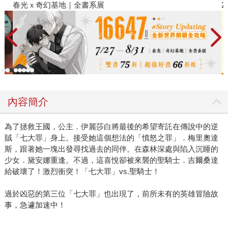
春光ｘ奇幻基地｜全書系展
2
內容簡介
為了拯救王國，公主．伊麗莎白將最後的希望寄託在傳說中的逆
賊「七大罪」身上。接受她這個想法的「憤怒之罪」．梅里奧達
斯，跟著她一塊出發尋找過去的同伴。在森林深處與陷入沉睡的
少女．黛安娜重逢。不過，這喜悅卻被來襲的聖騎士．吉爾桑達
給破壞了！激烈衝突！「七大罪」vs.聖騎士！
過於凶惡的第三位「七大罪」也出現了，前所未有的英雄冒險故
事，急遽加速中！