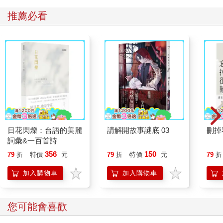
推薦必看
日花閃爍：台語的美麗
請解開故事謎底 03
刪掉
詞彙&一百首詩
356
150
79
折
特價
元
79
折
特價
元
79
折
加入購物車
加入購物車
您可能會喜歡