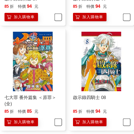
94
94
85
折
特價
元
85
折
特價
元
加入購物車
加入購物車
七大罪 番外篇集 ＜原罪＞
啟示錄四騎士 08
(全)
85
94
85
折
特價
元
85
折
特價
元
加入購物車
加入購物車