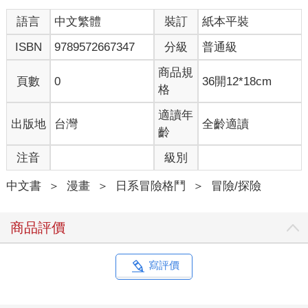
語言
中文繁體
裝訂
紙本平裝
ISBN
9789572667347
分級
普通級
商品規
頁數
0
36開12*18cm
格
適讀年
出版地
台灣
全齡適讀
齡
注音
級別
中文書
＞
漫畫
＞
日系冒險格鬥
＞
冒險/探險
商品評價
寫評價