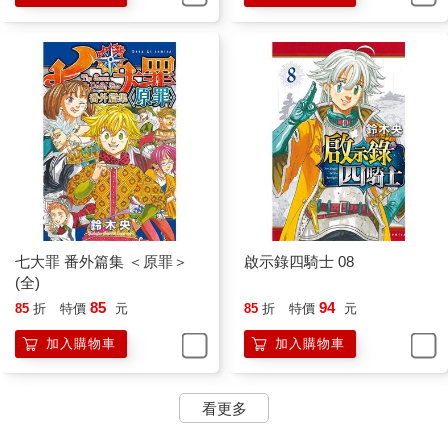
七大罪 番外篇集 ＜原罪＞
啟示錄四騎士 08
(全)
85
94
85
折
特價
元
85
折
特價
元
加入購物車
加入購物車
看更多