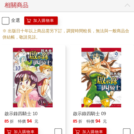
相關商品
全選
加入購物車
※ 出版日十年以上商品需另下訂，調貨時間較長，無法與一般商品合
併結帳，敬請見諒。
啟示錄四騎士 10
啟示錄四騎士 09
94
94
85
折
特價
元
85
折
特價
元
加入購物車
加入購物車