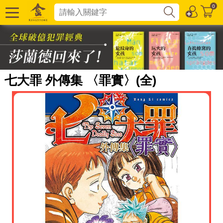
0
七大罪 外傳集 〈罪實〉(全)