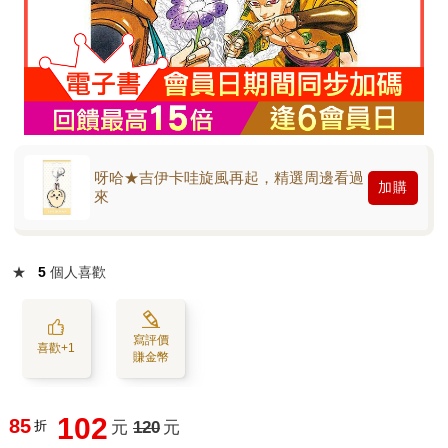
呀哈★吉伊卡哇旋風再起，精選周邊看過
加購
來
★
5
個人喜歡
寫評價
喜歡+1
賺金幣
102
85
折
元
120
元