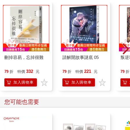
刪掉容易，忘掉很難
請解開故事謎底 05
叛逆
332
221
79
折
特價
元
79
折
特價
元
79
折
加入購物車
加入購物車
您可能也需要