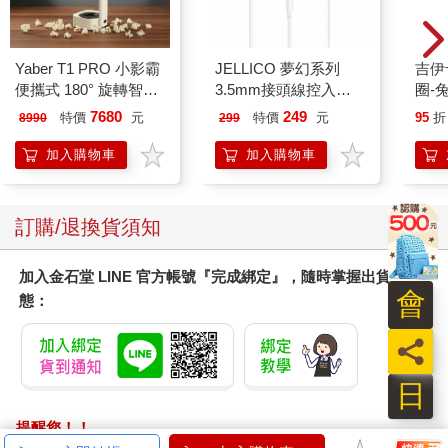
Yaber T1 PRO 小影霸
JELLICO 夢幻系列
吉伊卡哇 
便攜式 180° 旋轉智能
3.5mm接頭線控入耳
圈-
投影機
式耳機 JEE-X12-WT
7680
249
特價
元
特價
元
95
折
8990
299
加入購物車
加入購物車
訂購/退換貨須知
加入金石堂 LINE 官方帳號『完成綁定』，隨時掌握出貨動
會
態：
員
日
提醒您！！