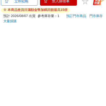
金石堂及銀行均不會請您操作ATM! 如接獲電話要求您前往
立即結帳
加入購物車
ATM提款機，請不要聽從指示，以免受騙上當！
※ 本商品會員日滿額金幣加碼回饋最高15倍
退換貨須知：
預計 2026/08/07 出貨
參考庫存量：1
預訂門市商品
門市庫存
大量採購
**提醒您，鑑賞期不等於試用期，退回商品須為全新狀態**
依據「消費者保護法」第19條及行政院消費者保護處公告之
「通訊交易解除權合理例外情事適用準則」，以下商品購買
後，除商品本身有瑕疵外，將不提供7天的猶豫期：
易於腐敗、保存期限較短或解約時即將逾期。（如：生
鮮食品）
依消費者要求所為之客製化給付。（客製化商品）
報紙、期刊或雜誌。（含MOOK、外文雜誌）
經消費者拆封之影音商品或電腦軟體。
非以有形媒介提供之數位內容或一經提供即為完成之線
上服務，經消費者事先同意始提供。（如：電子書、電
子雜誌、下載版軟體、虛擬商品…等）
已拆封之個人衛生用品。（如：內衣褲、刮鬍刀、除毛
刀…等）
若非上列種類商品，均享有到貨7天的猶豫期（含例假