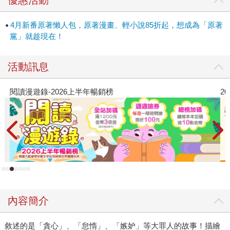
4月新番原著懶人包，原著漫畫、輕小說85折起，想成為「原著
黨」就趁現在！
活動訊息
閱讀漫遊錄-2026上半年暢銷榜
2
內容簡介
敘述的是「貪心」、「怠惰」、「嫉妒」等大罪人的故事！描繪