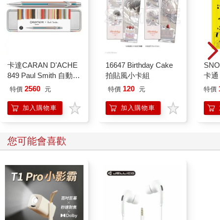
卡達CARAN D'ACHE
16647 Birthday Cake
SN
849 Paul Smith 自動鉛
拍貼風小卡組
卡通
筆 ED.5 條紋銀
2560
120
特價
元
特價
元
特價
加入購物車
加入購物車
您可能會喜歡